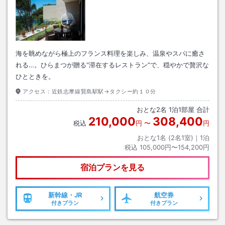
海を眺めながら極上のフランス料理を楽しみ、温泉やスパに癒さ
れる…。ひらまつが贈る“滞在するレストラン”で、穏やかで贅沢な
ひとときを。
アクセス：
近鉄志摩線賢島駅駅→タクシー約１０分
おとな
2
名
1
泊
1
部屋 合計
210,000
308,400
税込
円
〜
円
おとな1名 (
2
名1室)｜
1
泊
税込
105,000円〜154,200円
宿泊プランを見る
新幹線・JR
航空券
付きプラン
付きプラン