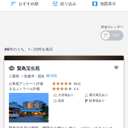
おすすめ順
絞り込み
地図表示
料金カレンダー
46
件のうち、
1～20
件を表示
賢島宝生苑
地図
三重県
英虞湾・賢島
お客様アンケート評価
86点
るるぶトラベル評価
4.4
大浴場あり
露天風呂あり
温泉
駐車場あり
賢島宝生苑は華陽・燦陽の２棟から成り、パブリックスペース・