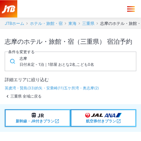
JTBホーム
ホテル・旅館・宿
東海
三重県
志摩のホテル・旅館・
志摩のホテル・旅館・宿（三重県） 宿泊予約
条件を変更する
志摩
日付未定 - 1泊｜1部屋 おとな2名,こども0名
詳細エリアに絞り込む
英虞湾・賢島
(
33
)
的矢・安乗崎
(
11
)
五ケ所湾・奥志摩
(
2
)
三重県 全域に戻る
新幹線・JR付きプラン
航空券付きプラン