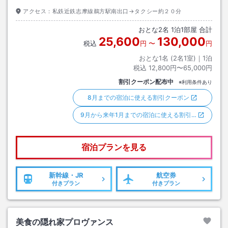
アクセス：
私鉄近鉄志摩線鵜方駅南出口→タクシー約２０分
おとな
2
名
1
泊
1
部屋 合計
25,600
130,000
税込
円
〜
円
おとな1名 (
2
名1室)｜
1
泊
税込
12,800円〜65,000円
割引クーポン配布中
※利用条件あり
8月までの宿泊に使える割引クーポン
9月から来年1月までの宿泊に使える割引…
宿泊プランを見る
新幹線・JR
航空券
付きプラン
付きプラン
美食の隠れ家プロヴァンス