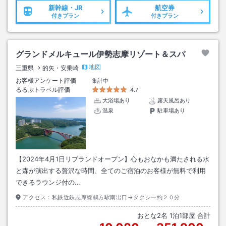
新幹線・JR
航空券
付きプラン
付きプラン
グランドメルキュール伊勢志摩リゾート＆スパ
地図
三重県
的矢・安乗崎
お客様アンケート評価
集計中
るるぶトラベル評価
4.7
大浴場あり
露天風呂あり
温泉
駐車場あり
【2024年4月1日リブランドオープン】心もおなかも満たされる水
と森が演出する贅沢な時間、全てのご宿泊のお客様が無料で利用
できるラウンジ付の…
アクセス：
私鉄近鉄志摩線鵜方駅南出口→タクシー約２０分
おとな
2
名
1
泊
1
部屋 合計