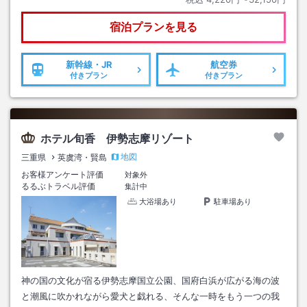
宿泊プランを見る
新幹線・JR
航空券
付きプラン
付きプラン
ホテル旬香 伊勢志摩リゾート
地図
三重県
英虞湾・賢島
お客様アンケート評価
対象外
るるぶトラベル評価
集計中
大浴場あり
駐車場あり
神の国の文化が宿る伊勢志摩国立公園、国府白浜が広がる海の波
と潮風に吹かれながら愛犬と戯れる、そんな一時をもう一つの我