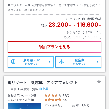
アクセス：
私鉄近鉄志摩線鵜方駅→三交バス志摩スペイン村行き約１３
分ホテル前下車→徒歩約０分
おとな
2
名
1
泊
1
部屋 合計
23,200
116,600
税込
円
〜
円
おとな1名 (
2
名1室)｜
1
泊
税込
11,600円〜58,300円
宿泊プランを見る
新幹線・JR
航空券
付きプラン
付きプラン
都リゾート 奥志摩 アクアフォレスト
地図
三重県
英虞湾・賢島
お客様アンケート評価
82点
るるぶトラベル評価
4.6
大浴場あり
露天風呂あり