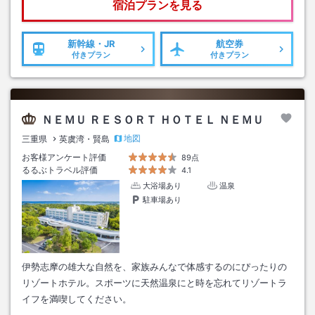
宿泊プランを見る
新幹線・JR
航空券
付きプラン
付きプラン
ＮＥＭＵ ＲＥＳＯＲＴ ＨＯＴＥＬ ＮＥＭＵ
地図
三重県
英虞湾・賢島
お客様アンケート評価
89点
るるぶトラベル評価
4.1
大浴場あり
温泉
駐車場あり
伊勢志摩の雄大な自然を、家族みんなで体感するのにぴったりの
リゾートホテル。スポーツに天然温泉にと時を忘れてリゾートラ
イフを満喫してください。