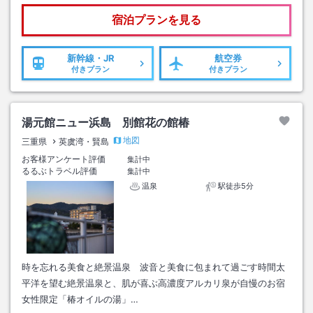
宿泊プランを見る
新幹線・JR
航空券
付きプラン
付きプラン
湯元館ニュー浜島 別館花の館椿
地図
三重県
英虞湾・賢島
お客様アンケート評価
集計中
るるぶトラベル評価
集計中
温泉
駅徒歩5分
時を忘れる美食と絶景温泉 波音と美食に包まれて過ごす時間太
平洋を望む絶景温泉と、肌が喜ぶ高濃度アルカリ泉が自慢のお宿
女性限定「椿オイルの湯」…