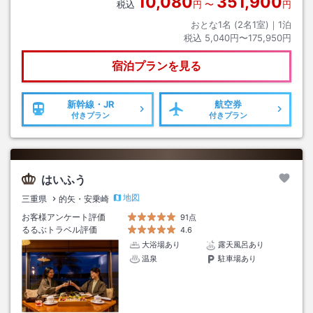
10,080
351,900
税込
円
〜
円
おとな1名 (
2
名1室)｜
1
泊
税込
5,040円〜175,950円
宿泊プランを見る
新幹線・JR
航空券
付きプラン
付きプラン
はいふう
地図
三重県
的矢・安乗崎
お客様アンケート評価
91点
るるぶトラベル評価
4.6
大浴場あり
露天風呂あり
温泉
駐車場あり