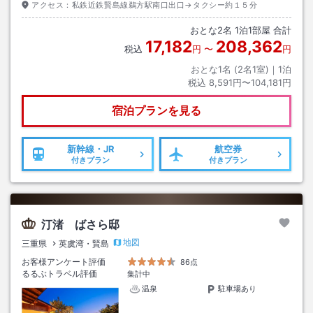
アクセス：
私鉄近鉄賢島線鵜方駅南口出口→タクシー約１５分
おとな
2
名
1
泊
1
部屋 合計
17,182
208,362
税込
円
〜
円
おとな1名 (
2
名1室)｜
1
泊
税込
8,591円〜104,181円
宿泊プランを見る
新幹線・JR
航空券
付きプラン
付きプラン
汀渚 ばさら邸
地図
三重県
英虞湾・賢島
お客様アンケート評価
86点
るるぶトラベル評価
集計中
温泉
駐車場あり