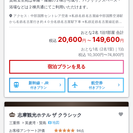
浴場などは２棟共通にてご利用いただけます。
アクセス：
中部国際セントレア空港→私鉄名鉄名古屋線中部国際空港駅
から名鉄名古屋行き約４０分名鉄名古屋駅下車→私鉄近鉄名古屋線近鉄名
古屋駅から賢島行き約１２０分賢島駅下車→徒歩約７分またはタクシー約
おとな
2
名
1
泊
1
部屋 合計
３分
20,600
149,600
税込
円
〜
円
おとな1名 (
2
名1室)｜
1
泊
税込
10,300円〜74,800円
宿泊プランを見る
新幹線・JR
航空券
付きプラン
付きプラン
志摩観光ホテル ザ クラシック
地図
三重県
英虞湾・賢島
お客様アンケート評価
94点