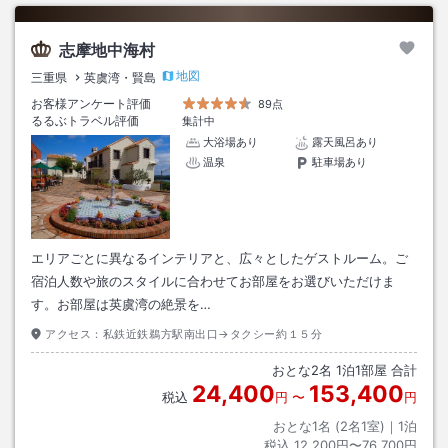
志摩地中海村
地図
三重県
英虞湾・賢島
お客様アンケート評価
89点
るるぶトラベル評価
集計中
大浴場あり
露天風呂あり
温泉
駐車場あり
エリアごとに異なるインテリアと、広々としたゲストルーム。ご
宿泊人数や旅のスタイルに合わせてお部屋をお選びいただけま
す。お部屋は英虞湾の絶景を…
アクセス：
私鉄近鉄鵜方駅南出口→タクシー約１５分
おとな
2
名
1
泊
1
部屋 合計
24,400
153,400
税込
円
〜
円
おとな1名 (
2
名1室)｜
1
泊
税込
12,200円〜76,700円