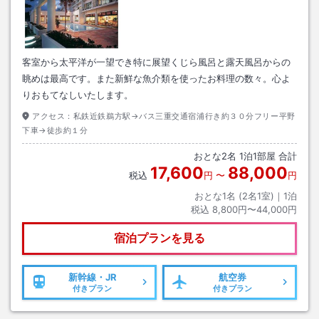
客室から太平洋が一望でき特に展望くじら風呂と露天風呂からの
眺めは最高です。また新鮮な魚介類を使ったお料理の数々。心よ
りおもてなしいたします。
アクセス：
私鉄近鉄鵜方駅→バス三重交通宿浦行き約３０分フリー平野
下車→徒歩約１分
おとな
2
名
1
泊
1
部屋 合計
17,600
88,000
税込
円
〜
円
おとな1名 (
2
名1室)｜
1
泊
税込
8,800円〜44,000円
宿泊プランを見る
新幹線・JR
航空券
付きプラン
付きプラン