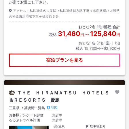
が家でお過ごし下さい。
アクセス：
私鉄近鉄名古屋駅→私鉄近鉄鵜方駅下車→志島循環バス阿児
の松原海水浴場下車→徒歩約３分
おとな
2
名
1
泊
1
部屋 合計
31,460
125,840
税込
円
〜
円
おとな1名 (
2
名1室)｜
1
泊
税込
15,730円〜62,920円
宿泊プランを見る
ＴＨＥ ＨＩＲＡＭＡＴＳＵ ＨＯＴＥＬＳ
＆ＲＥＳＯＲＴＳ 賢島
地図
三重県
英虞湾・賢島
お客様アンケート評価
集計中
るるぶトラベル評価
集計中
温泉
駐車場あり