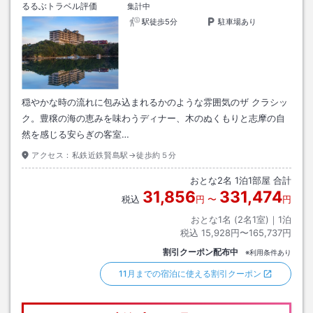
るるぶトラベル評価
集計中
駅徒歩5分
駐車場あり
穏やかな時の流れに包み込まれるかのような雰囲気のザ クラシッ
ク。豊穣の海の恵みを味わうディナー、木のぬくもりと志摩の自
然を感じる安らぎの客室…
アクセス：
私鉄近鉄賢島駅→徒歩約５分
おとな
2
名
1
泊
1
部屋 合計
31,856
331,474
税込
円
〜
円
おとな1名 (
2
名1室)｜
1
泊
税込
15,928円〜165,737円
割引クーポン配布中
※利用条件あり
11月までの宿泊に使える割引クーポン