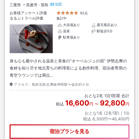
地図
三重県
英虞湾・賢島
お客様アンケート評価
92点
るるぶトラベル評価
集計中
大浴場あり
露天風呂あり
温泉
駅徒歩5分
駐車場あり
身も心も癒やされる温泉と美食の”オーベルジュの宿” 伊勢志摩の
食材を知り尽す地元育ちの料理長による創作料理、宿泊者専用の
青空ラウンジでは満点…
アクセス：
私鉄近鉄志摩線神明駅→徒歩約０分
おとな
2
名
1
泊
1
部屋 合計
16,600
92,800
税込
円
〜
円
おとな1名 (
2
名1室)｜
1
泊
税込
8,300円〜46,400円
宿泊プランを見る