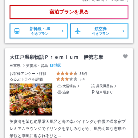
宿泊プランを見る
新幹線・JR
航空券
付きプラン
付きプラン
大江戸温泉物語Ｐｒｅｍｉｕｍ 伊勢志摩
地図
三重県
英虞湾・賢島
お客様アンケート評価
86点
るるぶトラベル評価
3.4
大浴場あり
露天風呂あり
温泉
駐車場あり
英虞湾を望む絶景露天風呂と海の幸バイキングが自慢の温泉宿プ
レミアムラウンジでドリンクを楽しみながら、風光明媚な志摩の
景観と潮風に癒されるひと…