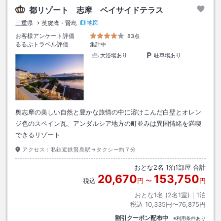
都リゾート 志摩 ベイサイドテラス
地図
三重県
英虞湾・賢島
お客様アンケート評価
83点
るるぶトラベル評価
集計中
大浴場あり
駐車場あり
奥志摩の美しい自然と豊かな旅情の中に溶けこんだ白壁とオレン
ジ色のスペイン瓦、アンダルシア地方の町並みは異国情緒を満喫
できるリゾート
アクセス：
私鉄近鉄賢島駅→タクシー約７分
おとな
2
名
1
泊
1
部屋 合計
20,670
153,750
税込
円
〜
円
おとな1名 (
2
名1室)｜
1
泊
税込
10,335円〜76,875円
割引クーポン配布中
※利用条件あり