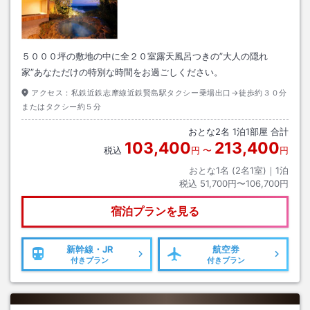
５０００坪の敷地の中に全２０室露天風呂つきの”大人の隠れ
家”あなただけの特別な時間をお過ごしください。
アクセス：
私鉄近鉄志摩線近鉄賢島駅タクシー乗場出口→徒歩約３０分
またはタクシー約５分
おとな
2
名
1
泊
1
部屋 合計
103,400
213,400
税込
円
〜
円
おとな1名 (
2
名1室)｜
1
泊
税込
51,700円〜106,700円
宿泊プランを見る
新幹線・JR
航空券
付きプラン
付きプラン