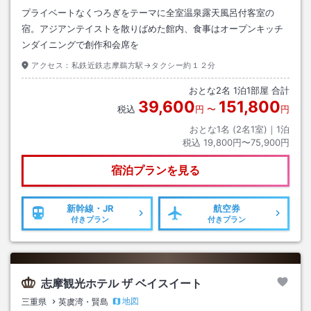
プライベートなくつろぎをテーマに全室温泉露天風呂付客室の
宿。アジアンテイストを散りばめた館内、食事はオープンキッチ
ンダイニングで創作和会席を
アクセス：
私鉄近鉄志摩鵜方駅→タクシー約１２分
おとな
2
名
1
泊
1
部屋 合計
39,600
151,800
税込
円
〜
円
おとな1名 (
2
名1室)｜
1
泊
税込
19,800円〜75,900円
宿泊プランを見る
新幹線・JR
航空券
付きプラン
付きプラン
志摩観光ホテル ザ ベイスイート
地図
三重県
英虞湾・賢島