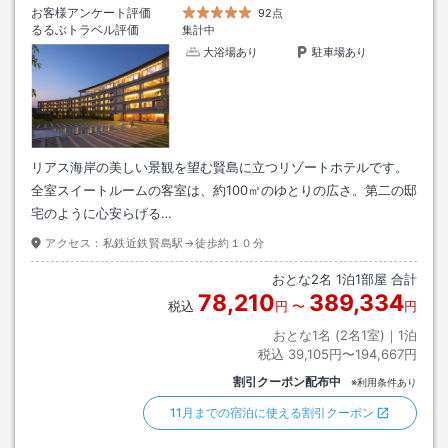
お客様アンケート評価
92点
るるぶトラベル評価
集計中
大浴場あり
駐車場あり
リアス海岸の美しい景観を望む賢島に立つリゾートホテルです。
全室スイートルームの客室は、約100㎡のゆとりの広さ。第二の邸
宅のように心安らげる…
アクセス：
私鉄近鉄賢島駅→徒歩約１０分
おとな
2
名
1
泊
1
部屋 合計
78,210
389,334
税込
円
〜
円
おとな1名 (
2
名1室)｜
1
泊
税込
39,105円〜194,667円
割引クーポン配布中
※利用条件あり
11月までの宿泊に使える割引クーポン