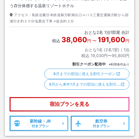
う存分体感する温泉リゾートホテル
アクセス：
私鉄近畿日本鉄道鵜方駅南出口→バス三重交通鵜方駅から宿
浦行き約２０分塩鹿浜下車→徒歩約２分
おとな
2
名
1
泊
1
部屋 合計
38,060
191,600
税込
円
〜
円
おとな1名 (
2
名1室)｜
1
泊
税込
19,030円〜95,800円
割引クーポン配布中
※利用条件あり
8月までの宿泊に使える割引クーポン
9月から来年1月までの宿泊に使える割引…
宿泊プランを見る
新幹線・JR
航空券
付きプラン
付きプラン