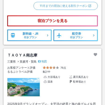
11月までの宿泊に使える割引クーポン
宿泊プランを見る
新幹線・JR
航空券
付きプラン
付きプラン
ＴＡＯＹＡ南志摩
地図
三重県
英虞湾・賢島
お客様アンケート評価
76点
るるぶトラベル評価
集計中
大浴場あり
露天風呂あり
温泉
駐車場あり
2025年9月グランドオープン。太平洋の絶景と海の幸グルメを思