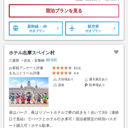
宿泊プランを見る
新幹線・JR
航空券
付きプラン
付きプラン
ホテル志摩スペイン村
地図
三重県
的矢・安乗崎
お客様アンケート評価
82点
るるぶトラベル評価
4.4
大浴場あり
露天風呂あり
温泉
駐車場あり
昼はパーク、夜はリゾートホテルで夢の続きを！歩いて3分（連絡
口で直結）でパークとホテル行き来可！宿泊者限定の特別パスポ
ート購入可！ホテル駐車…