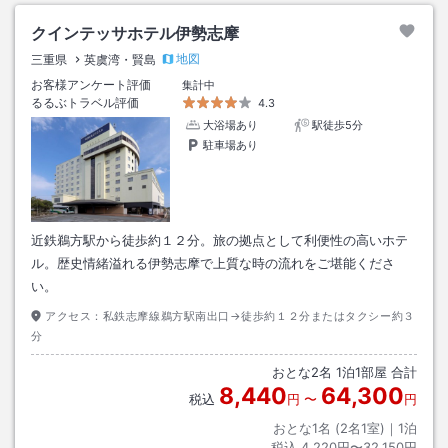
クインテッサホテル伊勢志摩
地図
三重県
英虞湾・賢島
お客様アンケート評価
集計中
るるぶトラベル評価
4.3
大浴場あり
駅徒歩5分
駐車場あり
近鉄鵜方駅から徒歩約１２分。旅の拠点として利便性の高いホテ
ル。歴史情緒溢れる伊勢志摩で上質な時の流れをご堪能くださ
い。
アクセス：
私鉄志摩線鵜方駅南出口→徒歩約１２分またはタクシー約３
分
おとな
2
名
1
泊
1
部屋 合計
8,440
64,300
税込
円
〜
円
おとな1名 (
2
名1室)｜
1
泊
税込
4,220円〜32,150円