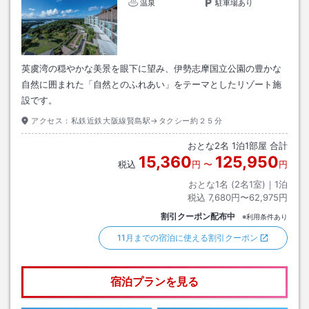
温泉
駐車場あり
英虞湾の穏やかな美景を眼下に望み、伊勢志摩国立公園の豊かな
自然に囲まれた「自然とのふれあい」をテーマとしたリゾート施
設です。
アクセス：
私鉄近鉄大阪線賢島駅→タクシー約２５分
おとな
2
名
1
泊
1
部屋 合計
15,360
125,950
税込
円
〜
円
おとな1名 (
2
名1室)｜
1
泊
税込
7,680円〜62,975円
割引クーポン配布中
※利用条件あり
11月までの宿泊に使える割引クーポン
宿泊プランを見る