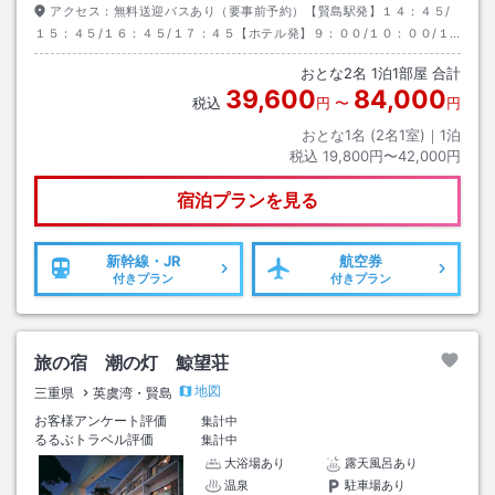
アクセス：
無料送迎バスあり（要事前予約）【賢島駅発】１４：４５/
１５：４５/１６：４５/１７：４５【ホテル発】９：００/１０：００/１
０：４５
おとな
2
名
1
泊
1
部屋 合計
39,600
84,000
税込
円
〜
円
おとな1名 (
2
名1室)｜
1
泊
税込
19,800円〜42,000円
宿泊プランを見る
新幹線・JR
航空券
付きプラン
付きプラン
旅の宿 潮の灯 鯨望荘
地図
三重県
英虞湾・賢島
お客様アンケート評価
集計中
るるぶトラベル評価
集計中
大浴場あり
露天風呂あり
温泉
駐車場あり