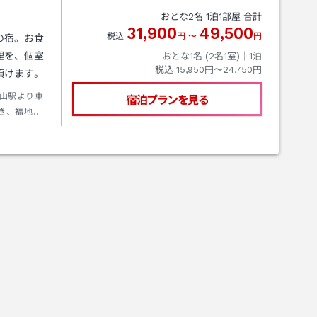
おとな
2
名
1
泊
1
部屋 合計
31,900
49,500
税込
円
〜
円
の宿。お食
理を、個室
おとな1名 (
2
名1室)｜
1
泊
税込
15,950円〜24,750円
頂けます。
山駅より車
宿泊プランを見る
き、福地温
貫道、高山