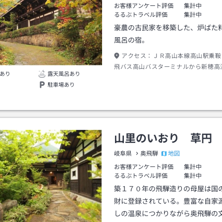
お客様アンケート評価
集計中
るるぶトラベル評価
集計中
豪農の古民家を移築した、炉ばた
風呂の宿。
アクセス：
ＪＲ高山本線高山駅乗鞍
飛バス高山バスターミナルから新穂高
あり
露天風呂あり
７０分福地ゆりみ坂下車→徒歩約１分
駐車場あり
山里のいおり 草円
地図
岐阜県
奥飛騨
お客様アンケート評価
集計中
るるぶトラベル評価
集計中
築１７０年の飛騨造りの母屋は国
財に登録されている。豊富な自家
しの温泉につかりながら奥飛騨の