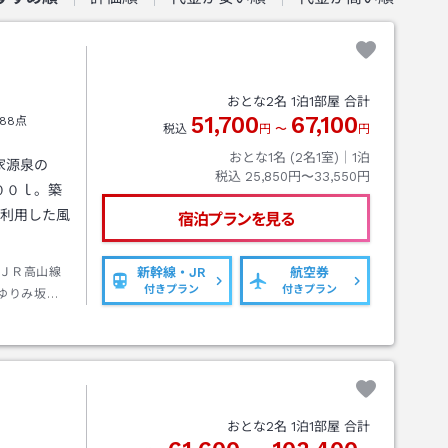
おとな
2
名
1
泊
1
部屋 合計
51,700
67,100
88点
税込
円
〜
円
おとな1名 (
2
名1室)｜
1
泊
家源泉の
税込
25,850円〜33,550円
００ｌ。築
に利用した風
宿泊プランを見る
ＪＲ高山線
新幹線・JR
航空券
付きプラン
付きプラン
ゆりみ坂下
おとな
2
名
1
泊
1
部屋 合計