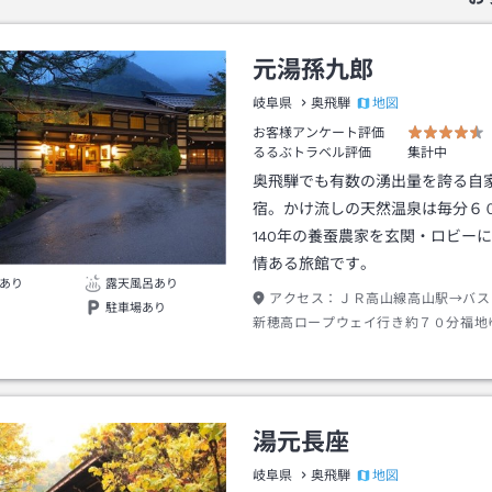
元湯孫九郎
地図
岐阜県
奥飛騨
お客様アンケート評価
るるぶトラベル評価
集計中
奥飛騨でも有数の湧出量を誇る自
宿。かけ流しの天然温泉は毎分６
140年の養蚕農家を玄関・ロビー
情ある旅館です。
あり
露天風呂あり
アクセス：
ＪＲ高山線高山駅→バス
駐車場あり
新穂高ロープウェイ行き約７０分福地
車→徒歩約１分
湯元長座
地図
岐阜県
奥飛騨