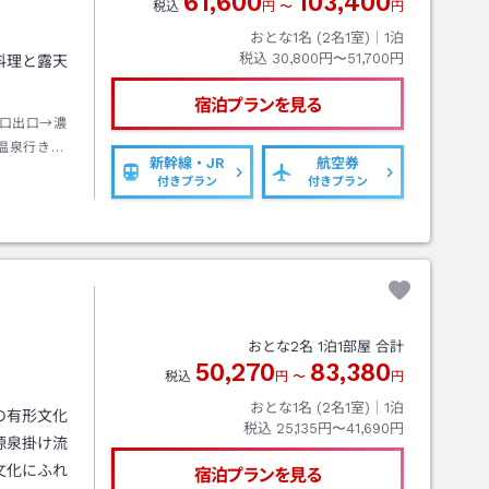
61,600
103,400
税込
円
〜
円
おとな1名 (
2
名1室)｜
1
泊
税込
30,800円〜51,700円
料理と露天
宿泊プランを見る
口出口→濃
温泉行き約
新幹線・JR
航空券
付きプラン
付きプラン
おとな
2
名
1
泊
1
部屋 合計
50,270
83,380
税込
円
〜
円
おとな1名 (
2
名1室)｜
1
泊
の有形文化
税込
25,135円〜41,690円
源泉掛け流
文化にふれ
宿泊プランを見る