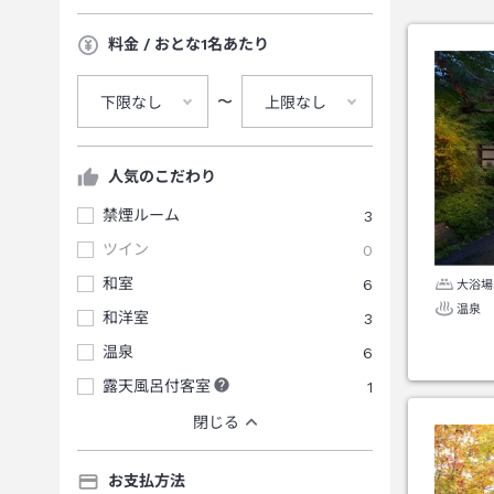
料金 / おとな1名あたり
〜
下限なし
上限なし
人気のこだわり
禁煙ルーム
3
ツイン
0
和室
6
大浴場
温泉
和洋室
3
温泉
6
露天風呂付客室
1
閉じる
お支払方法