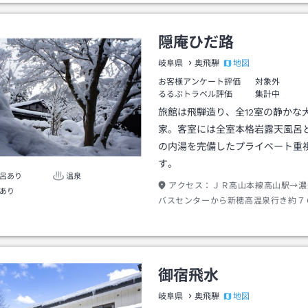
隠庵ひだ路
地図
岐阜県
奥飛騨
お客様アンケート評価
対象外
るるぶトラベル評価
集計中
旅館は飛騨造り、全12室の静かな
家。客室には全室本格岩露天風呂
の内湯を完備したプライベート重
す。
呂あり
温泉
アクセス：
ＪＲ高山本線高山駅→濃
あり
バスセンターから新穂高温泉行き約７
泉下車→徒歩約２分
御宿飛水
地図
岐阜県
奥飛騨