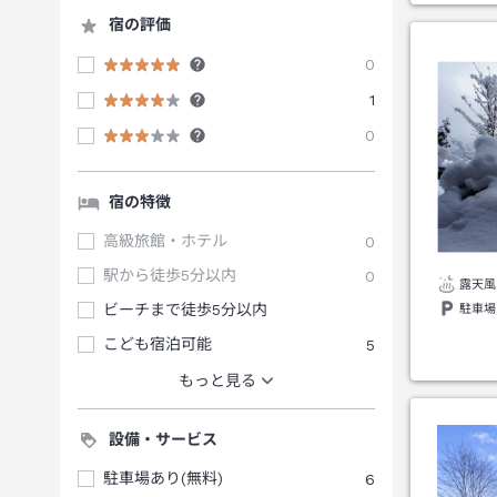
宿の評価
0
1
0
宿の特徴
高級旅館・ホテル
0
駅から徒歩5分以内
0
露天風
ビーチまで徒歩5分以内
駐車場
こども宿泊可能
5
もっと見る
設備・サービス
駐車場あり(無料)
6