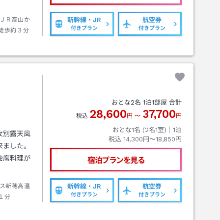
ＪＲ高山か
新幹線・JR
航空券
付きプラン
付きプラン
徒歩約３分
おとな
2
名
1
泊
1
部屋 合計
28,600
37,700
税込
円
〜
円
おとな1名 (
2
名1室)｜
1
泊
女別露天風
税込
14,300円〜18,850円
来ました。
会席料理が
宿泊プランを見る
ス新穂高温
新幹線・JR
航空券
付きプラン
付きプラン
１分