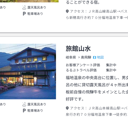
ることができる宿。
あり
露天風呂あり
アクセス：
ＪＲ高山線高山駅→バス
駐車場あり
ら新穂高行き約７０分福地温泉下車→
旅館山水
地図
岐阜県
奥飛騨
お客様アンケート評価
集計中
るるぶトラベル評価
集計中
福地温泉の中央高台に位置し、男
呂の他に貸切露天風呂が４ヶ所出
板前自慢の飛騨牛をメインとした
好評です。
あり
露天風呂あり
アクセス：
ＪＲ高山本線高山駅→バ
駐車場あり
泉行き約７０分福地温泉下車→徒歩約