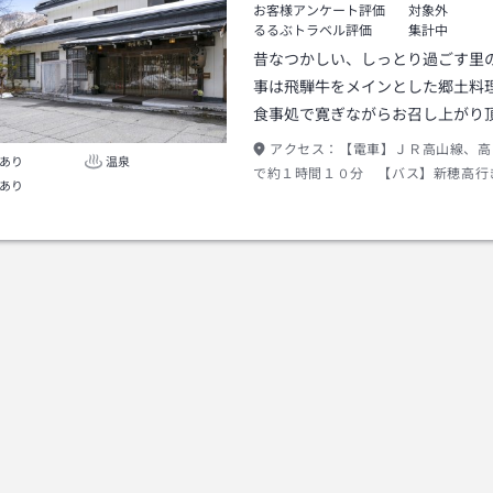
お客様アンケート評価
対象外
るるぶトラベル評価
集計中
昔なつかしい、しっとり過ごす里
事は飛騨牛をメインとした郷土料
食事処で寛ぎながらお召し上がり
アクセス：
【電車】ＪＲ高山線、高
あり
温泉
で約１時間１０分 【バス】新穂高行
あり
泉飛水前停留所下車 【お車】中部縦
Ｉ．Ｃより約１時間