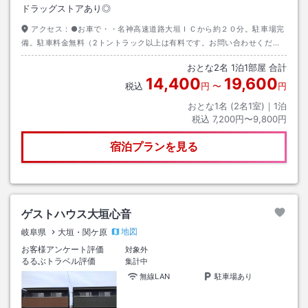
ドラッグストアあり◎
アクセス：
●お車で・・名神高速道路大垣ＩＣから約２０分。駐車場完
備。駐車料金無料（2トントラック以上は有料です。お問い合わせくださ
い。）●公共交通機関で・・ＪＲ東海道本線 大垣駅より徒歩約１５分。
おとな
2
名
1
泊
1
部屋 合計
14,400
19,600
税込
円
〜
円
おとな1名 (
2
名1室)｜
1
泊
税込
7,200円〜9,800円
宿泊プランを見る
ゲストハウス大垣心音
地図
岐阜県
大垣・関ケ原
お客様アンケート評価
対象外
るるぶトラベル評価
集計中
無線LAN
駐車場あり