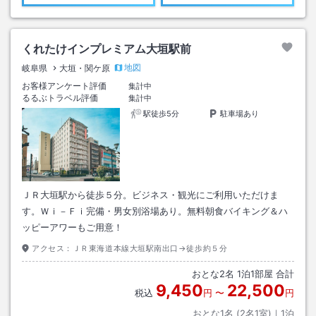
くれたけインプレミアム大垣駅前
地図
岐阜県
大垣・関ケ原
お客様アンケート評価
集計中
るるぶトラベル評価
集計中
駅徒歩5分
駐車場あり
ＪＲ大垣駅から徒歩５分。ビジネス・観光にご利用いただけま
す。Ｗｉ－Ｆｉ完備・男女別浴場あり。無料朝食バイキング＆ハ
ッピーアワーもご用意！
アクセス：
ＪＲ東海道本線大垣駅南出口→徒歩約５分
おとな
2
名
1
泊
1
部屋 合計
9,450
22,500
税込
円
〜
円
おとな1名 (
2
名1室)｜
1
泊