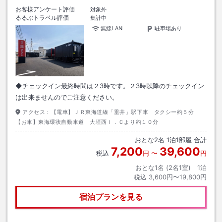
お客様アンケート評価
対象外
るるぶトラベル評価
集計中
無線LAN
駐車場あり
◆チェックイン最終時間は２3時です。２3時以降のチェックイン
は出来ませんのでご注意ください。
アクセス：
【電車】ＪＲ東海道線「垂井」駅下車 タクシー約５分
【お車】東海環状自動車道 大垣西Ｉ．Ｃより約１０分
おとな
2
名
1
泊
1
部屋 合計
7,200
39,600
税込
円
〜
円
おとな1名 (
2
名1室)｜
1
泊
税込
3,600円〜19,800円
宿泊プランを見る