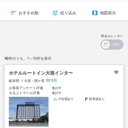
おすすめ順
絞り込み
地図表示
料金カレンダー
10
件のうち、
1～10
件を表示
ホテルルートイン大垣インター
地図
岐阜県
大垣・関ケ原
お客様アンケート評価
集計中
るるぶトラベル評価
集計中
大浴場あり
駐車場あり