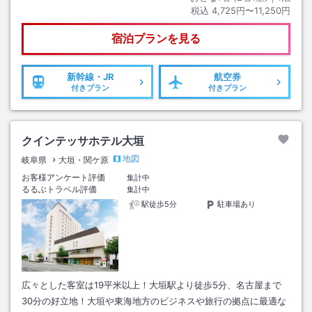
税込
4,725円〜11,250円
宿泊プランを見る
新幹線・JR
航空券
付きプラン
付きプラン
クインテッサホテル大垣
地図
岐阜県
大垣・関ケ原
お客様アンケート評価
集計中
るるぶトラベル評価
集計中
駅徒歩5分
駐車場あり
広々とした客室は19平米以上！大垣駅より徒歩5分、名古屋まで
30分の好立地！大垣や東海地方のビジネスや旅行の拠点に最適な