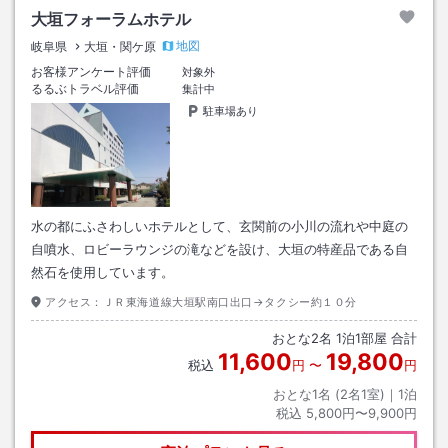
大垣フォーラムホテル
地図
岐阜県
大垣・関ケ原
お客様アンケート評価
対象外
るるぶトラベル評価
集計中
駐車場あり
水の都にふさわしいホテルとして、玄関前の小川の流れや中庭の
自噴水、ロビーラウンジの滝などを設け、大垣の特産品である自
然石を使用しています。
アクセス：
ＪＲ東海道線大垣駅南口出口→タクシー約１０分
おとな
2
名
1
泊
1
部屋 合計
11,600
19,800
税込
円
〜
円
おとな1名 (
2
名1室)｜
1
泊
税込
5,800円〜9,900円