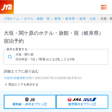
JTBホーム
ホテル・旅館・宿
東海
岐阜県
岐阜・大垣
大垣・
大垣・関ケ原のホテル・旅館・宿（岐阜県）
宿泊予約
条件を変更する
大垣・関ケ原
日付未定 - 1泊｜1部屋 おとな2名,こども0名
詳細エリアに絞り込む
大垣市
(
9
)
垂井町
(
1
)
関ケ原町
(
0
)
神戸町
(
0
)
池田町(岐阜県)
(
0
)
周辺エリアを表示する
新幹線・JR付きプラン
航空券付きプラン