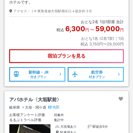
ホテルです。
アクセス：
ＪＲ東海道線大垣駅南出口→徒歩約３分
おとな
2
名
1
泊
1
部屋 合計
6,300
59,000
税込
円
〜
円
おとな1名 (
2
名1室)｜
1
泊
税込
3,150円〜29,500円
宿泊プランを見る
新幹線・JR
航空券
付きプラン
付きプラン
アパホテル〈大垣駅前〉
地図
岐阜県
大垣・関ケ原
お客様アンケート評価
対象外
るるぶトラベル評価
集計中
大浴場あり
駅徒歩5分
駐車場あり