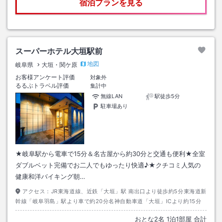
宿泊プランを見る
スーパーホテル大垣駅前
地図
岐阜県
大垣・関ケ原
お客様アンケート評価
対象外
るるぶトラベル評価
集計中
無線LAN
駅徒歩5分
駐車場あり
★岐阜駅から電車で15分＆名古屋から約30分と交通も便利★全室
ダブルベット完備でお二人でもゆったり快適♪★クチコミ人気の
健康和洋バイキング朝…
アクセス：
JR東海道線、近鉄「大垣」駅 南出口より徒歩約5分東海道新
幹線「岐阜羽島」駅より車で約20分名神自動車道「大垣」ICより約15分
おとな
2
名
1
泊
1
部屋 合計