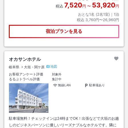
7,520
53,920
税込
円
〜
円
おとな1名 (
2
名1室)｜
1
泊
税込
3,760円〜26,960円
宿泊プランを見る
オカサンホテル
地図
岐阜県
大垣・関ケ原
お客様アンケート評価
対象外
るるぶトラベル評価
集計中
無線LAN
駐車場あり
駐車場無料！チェックインは24時までOK！出張などで大垣のお越
しのビジネスパーソンに優しいリーズナブルなホテルです。隣に