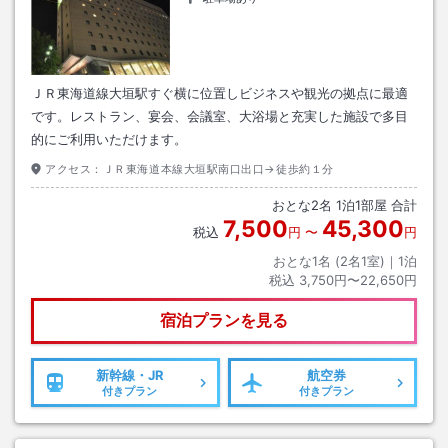
ＪＲ東海道線大垣駅すぐ横に位置しビジネスや観光の拠点に最適
です。レストラン、宴会、会議室、大浴場と充実した施設で多目
的にご利用いただけます。
アクセス：
ＪＲ東海道本線大垣駅南口出口→徒歩約１分
おとな
2
名
1
泊
1
部屋 合計
7,500
45,300
税込
円
〜
円
おとな1名 (
2
名1室)｜
1
泊
税込
3,750円〜22,650円
宿泊プランを見る
新幹線・JR
航空券
付きプラン
付きプラン