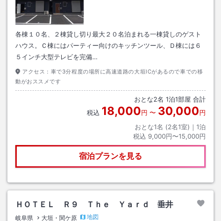
各棟１０名、２棟貸し切り最大２０名泊まれる一棟貸しのゲスト
ハウス。Ｃ棟にはパーティー向けのキッチンツール、Ｄ棟には６
５インチ大型テレビを完備…
アクセス：
車で3分程度の場所に高速道路の大垣ICがあるので車での移
動がおススメです
おとな
2
名
1
泊
1
部屋 合計
18,000
30,000
税込
円
〜
円
おとな1名 (
2
名1室)｜
1
泊
税込
9,000円〜15,000円
宿泊プランを見る
ＨＯＴＥＬ Ｒ９ Ｔｈｅ Ｙａｒｄ 垂井
地図
岐阜県
大垣・関ケ原