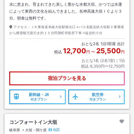
水に恵まれ、育まれてきた美しく豊かな水都大垣。かつては水運
によって東西の文化を結んできました。名神高速大垣ＩＣより３
分。朝食は無料です。
アクセス：
ＪＲ東海道本線大垣駅南出口→バス名阪近鉄大垣駅２番乗場
から横曽根方面行き約１５分問屋町停留所下車→徒歩約０分
おとな
2
名
1
泊
1
部屋 合計
12,700
25,500
税込
円
〜
円
おとな1名 (
2
名1室)｜
1
泊
税込
6,350円〜12,750円
宿泊プランを見る
新幹線・JR
航空券
付きプラン
付きプラン
コンフォートイン大垣
地図
岐阜県
大垣・関ケ原