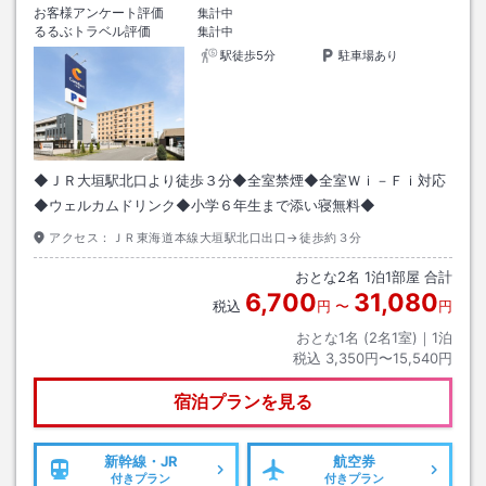
お客様アンケート評価
集計中
るるぶトラベル評価
集計中
駅徒歩5分
駐車場あり
◆ＪＲ大垣駅北口より徒歩３分◆全室禁煙◆全室Ｗｉ－Ｆｉ対応
◆ウェルカムドリンク◆小学６年生まで添い寝無料◆
アクセス：
ＪＲ東海道本線大垣駅北口出口→徒歩約３分
おとな
2
名
1
泊
1
部屋 合計
6,700
31,080
税込
円
〜
円
おとな1名 (
2
名1室)｜
1
泊
税込
3,350円〜15,540円
宿泊プランを見る
新幹線・JR
航空券
付きプラン
付きプラン