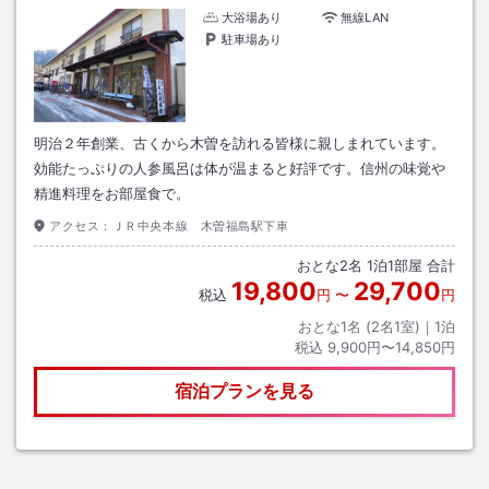
大浴場あり
無線LAN
駐車場あり
明治２年創業、古くから木曽を訪れる皆様に親しまれています。
効能たっぷりの人参風呂は体が温まると好評です。信州の味覚や
精進料理をお部屋食で。
アクセス：
ＪＲ中央本線 木曽福島駅下車
おとな
2
名
1
泊
1
部屋 合計
19,800
29,700
税込
円
〜
円
おとな1名 (
2
名1室)｜
1
泊
税込
9,900円〜14,850円
宿泊プランを見る