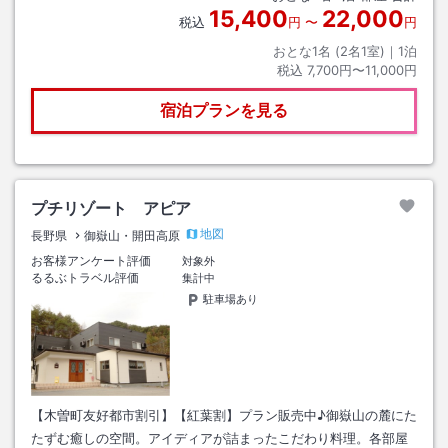
15,400
22,000
税込
円
〜
円
おとな1名 (
2
名1室)｜
1
泊
税込
7,700円〜11,000円
宿泊プランを見る
プチリゾート アピア
地図
長野県
御嶽山・開田高原
お客様アンケート評価
対象外
るるぶトラベル評価
集計中
駐車場あり
【木曽町友好都市割引】【紅葉割】プラン販売中♪御嶽山の麓にた
たずむ癒しの空間。アイディアが詰まったこだわり料理。各部屋