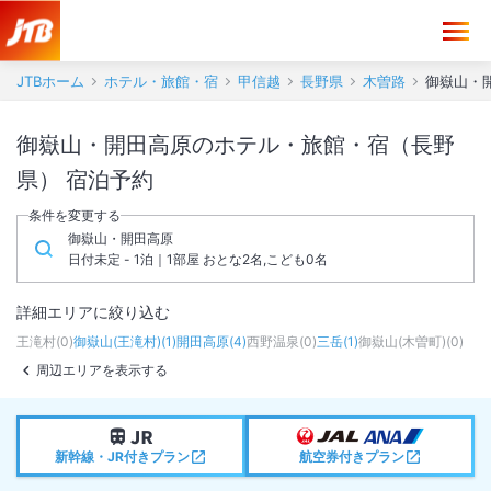
JTBホーム
ホテル・旅館・宿
甲信越
長野県
木曽路
御嶽山・
御嶽山・開田高原のホテル・旅館・宿（長野
県） 宿泊予約
条件を変更する
御嶽山・開田高原
日付未定 - 1泊｜1部屋 おとな2名,こども0名
詳細エリアに絞り込む
王滝村
(
0
)
御嶽山(王滝村)
(
1
)
開田高原
(
4
)
西野温泉
(
0
)
三岳
(
1
)
御嶽山(木曽町)
(
0
)
周辺エリアを表示する
新幹線・JR付きプラン
航空券付きプラン