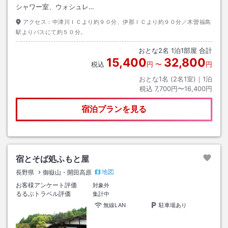
シャワー室、ウォシュレ…
アクセス：
中津川ＩＣより約９０分、伊那ＩＣより約９０分／木曽福島
駅よりバスにて約５０分。
おとな
2
名
1
泊
1
部屋 合計
15,400
32,800
税込
円
〜
円
おとな1名 (
2
名1室)｜
1
泊
税込
7,700円〜16,400円
宿泊プランを見る
宿とそば処ふもと屋
地図
長野県
御嶽山・開田高原
お客様アンケート評価
対象外
るるぶトラベル評価
集計中
無線LAN
駐車場あり