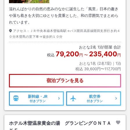
溢れんばかりの自然の恵みのなかに誕生した「風里」日本の趣き
や落ち着きを大切にゆとりを貴重とした、和の雰囲気でまとめら
れています。
アクセス：
ＪＲ中央本線木曽福島駅→バス開田高原線開田支所行き約４
０分木曽馬の里下車→徒歩約１０分
おとな
2
名
1
泊
1
部屋 合計
79,200
235,400
税込
円
〜
円
おとな1名 (
2
名1室)｜
1
泊
税込
39,600円〜117,700円
宿泊プランを見る
新幹線・JR
航空券
付きプラン
付きプラン
ホテル木曽温泉黄金の湯 グランピングＯＮＴＡ