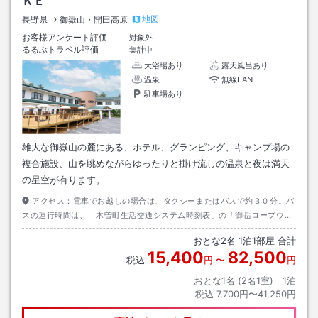
ＫＥ
地図
長野県
御嶽山・開田高原
お客様アンケート評価
対象外
るるぶトラベル評価
集計中
大浴場あり
露天風呂あり
温泉
無線LAN
駐車場あり
雄大な御嶽山の麓にある、ホテル、グランピング、キャンプ場の
複合施設、山を眺めながらゆったりと掛け流しの温泉と夜は満天
の星空が有ります。
アクセス：
電車でお越しの場合は、タクシーまたはバスで約３０分。バ
スの運行時間は、「木曽町生活交通システム時刻表」の「御岳ロープウェ
イ線」と「幹線木曽温泉線」を確認して下さい。
おとな
2
名
1
泊
1
部屋 合計
15,400
82,500
税込
円
〜
円
おとな1名 (
2
名1室)｜
1
泊
税込
7,700円〜41,250円