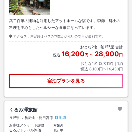
築二百年の建物を利用したアットホームな宿です。季節、郷土の
料理を中心としたヘルシーな食事になっています。
アクセス：
木曽路はバスの本数が少ないので車が便利です。
おとな
2
名
1
泊
1
部屋 合計
16,200
28,900
税込
円
〜
円
おとな1名 (
2
名1室)｜
1
泊
税込
8,100円〜14,450円
宿泊プランを見る
くるみ澤旅館
地図
長野県
御嶽山・開田高原
お客様アンケート評価
対象外
るるぶトラベル評価
集計中