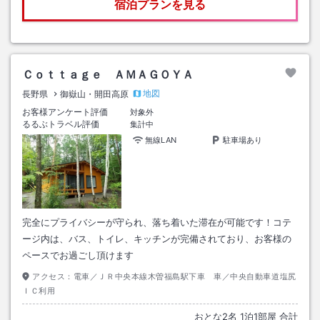
宿泊プランを見る
Ｃｏｔｔａｇｅ ＡＭＡＧＯＹＡ
地図
長野県
御嶽山・開田高原
お客様アンケート評価
対象外
るるぶトラベル評価
集計中
無線LAN
駐車場あり
完全にプライバシーが守られ、落ち着いた滞在が可能です！コテ
ージ内は、バス、トイレ、キッチンが完備されており、お客様の
ペースでお過ごし頂けます
アクセス：
電車／ＪＲ中央本線木曽福島駅下車 車／中央自動車道塩尻
ＩＣ利用
おとな
2
名
1
泊
1
部屋 合計