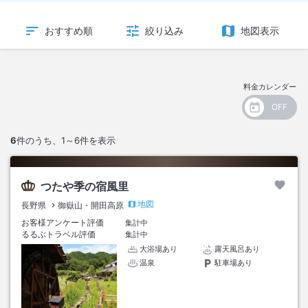
おすすめ順
絞り込み
地図表示
料金カレンダー
6
件のうち、
1～6
件を表示
つたや季の宿風里
地図
長野県
御嶽山・開田高原
お客様アンケート評価
集計中
るるぶトラベル評価
集計中
大浴場あり
露天風呂あり
温泉
駐車場あり