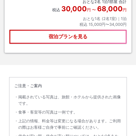
おとな
2
名
1
泊
1
部屋 合計
30,000
68,000
税込
円
〜
円
おとな1名 (
2
名1室)｜
1
泊
税込
15,000円〜34,000円
宿泊プランを見る
ご注意・ご案内
掲載されている写真は、旅館・ホテルから提供された画像
です。
食事・客室等の写真は一例です。
上記の情報、料金等は変更になる場合があります。ご利用
の際はお客様ご自身で事前にご確認ください。