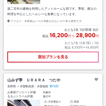
築二百年の建物を利用したアットホームな宿です。季節、郷土の
料理を中心としたヘルシーな食事になっています。
アクセス：
木曽路はバスの本数が少ないので車が便利です。
おとな
2
名
1
泊
1
部屋 合計
16,200
28,900
税込
円
〜
円
おとな1名 (
2
名1室)｜
1
泊
税込
8,100円〜14,450円
宿泊プランを見る
山みず季 ＵＲＡＲＡ つたや
地図
長野県
木曽駒高原・木曽福島
お客様アンケート評価
対象外
るるぶトラベル評価
集計中
大浴場あり
温泉