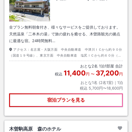
全プラン無料朝食付き、様々なサービスをご提供しております。
天然温泉「二本木の湯」で旅の疲れを癒せる、木曽路観光の拠点
に最適な宿。24時間無料…
アクセス：
名古屋・大阪方面 中央自動車道 中津川ＩＣから約９０分
（国道１９号線）、東京方面 中央自動車道 塩尻ＩＣから約６０分（国
道１９号線）新宿駅西口より高速バスが運行しております。
おとな
2
名
1
泊
1
部屋 合計
11,400
37,200
税込
円
〜
円
おとな1名 (
2
名1室)｜
1
泊
税込
5,700円〜18,600円
宿泊プランを見る
木曽駒高原 森のホテル