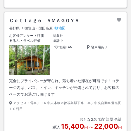
Ｃｏｔｔａｇｅ ＡＭＡＧＯＹＡ
地図
長野県
御嶽山・開田高原
お客様アンケート評価
対象外
るるぶトラベル評価
集計中
無線LAN
駐車場あり
完全にプライバシーが守られ、落ち着いた滞在が可能です！コテ
ージ内は、バス、トイレ、キッチンが完備されており、お客様の
ペースでお過ごし頂けます
アクセス：
電車／ＪＲ中央本線木曽福島駅下車 車／中央自動車道塩尻
ＩＣ利用
おとな
2
名
1
泊
1
部屋 合計
15,400
22,000
税込
円
〜
円