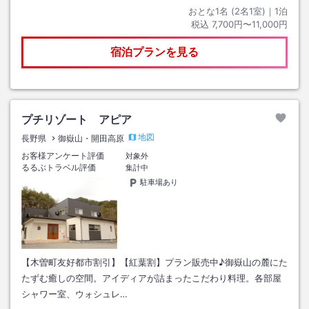
おとな1名 (
2
名1室)｜
1
泊
税込
7,700円〜11,000円
宿泊プランを見る
プチリゾート アピア
地図
長野県
御嶽山・開田高原
お客様アンケート評価
対象外
るるぶトラベル評価
集計中
駐車場あり
【木曽町友好都市割引】【紅葉割】プラン販売中♪御嶽山の麓にた
たずむ癒しの空間。アイディアが詰まったこだわり料理。各部屋
シャワー室、ウォシュレ…