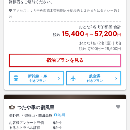
路懐石をご堪能ください。
アクセス：
ＪＲ中央西線木曽福島駅→徒歩約１２分またはタクシー約３
分
おとな
2
名
1
泊
1
部屋 合計
15,400
57,200
税込
円
〜
円
おとな1名 (
2
名1室)｜
1
泊
税込
7,700円〜28,600円
宿泊プランを見る
新幹線・JR
航空券
付きプラン
付きプラン
つたや季の宿風里
地図
長野県
御嶽山・開田高原
お客様アンケート評価
集計中
るるぶトラベル評価
集計中