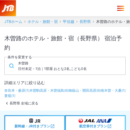
JTBホーム
ホテル・旅館・宿
甲信越
長野県
木曽路のホテル・旅
木曽路のホテル・旅館・宿（長野県） 宿泊予
約
条件を変更する
木曽路
日付未定 - 1泊｜1部屋 おとな2名,こども0名
詳細エリアに絞り込む
奈良井・藪原
(
1
)
木曽駒高原・木曽福島
(
6
)
御嶽山・開田高原
(
6
)
南木曽・大桑
(
1
)
妻籠
(
1
)
長野県 全域に戻る
新幹線・JR付きプラン
航空券付きプラン