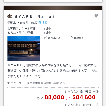
ＢＹＡＫＵ Ｎａｒａｉ
地図
長野県
奈良井・藪原
お客様アンケート評価
集計中
るるぶトラベル評価
集計中
駅徒歩5分
駐車場あり
ＢＹＡＫＵは地域に眠る百の体験を掘り起こし、二百年前の文化
財建築での体験を通して百の物語をお客様にお伝えする宿、それ
が私たちＢＹＡＫＵです。
アクセス：
ＪＲ中央本線奈良井駅→徒歩約５分
おとな
2
名
1
泊
1
部屋 合計
88,000
204,600
税込
円
〜
円
おとな1名 (
2
名1室)｜
1
泊