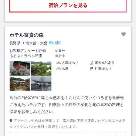
宿泊プランを見る
ホテル富貴の森
地図
長野県
南木曽・大桑
お客様アンケート評価
対象外
るるぶトラベル評価
集計中
大浴場あり
露天風呂あり
温泉
駐車場あり
高台の自然の中に建ち天然木をふんだんに使いくつろぎを最優先
に考えたホテルです。四季折々の自然の変化と旬の素材の料理と
温泉をお楽しみください。
アクセス：
中央線を利用して、南木曽駅下車で連絡いただければ当ホテ
ルマイクロバスが無料・送迎をいたします。