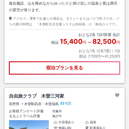
複合施設、山を眺めながらゆったりと掛け流しの温泉と夜は満天
の星空が有ります。
アクセス：
電車でお越しの場合は、タクシーまたはバスで約３０分。バ
スの運行時間は、「木曽町生活交通システム時刻表」の「御岳ロープウェ
イ線」と「幹線木曽温泉線」を確認して下さい。
おとな
2
名
1
泊
1
部屋 合計
15,400
82,500
税込
円
〜
円
おとな1名 (
2
名1室)｜
1
泊
税込
7,700円〜41,250円
宿泊プランを見る
自由旅クラブ 木曽三河家
地図
長野県
木曽駒高原・木曽福島
お客様アンケート評価
対象外
るるぶトラベル評価
集計中
大浴場あり
温泉
無線LAN
駐車場あり