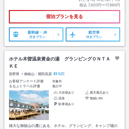
税込
7,920円〜17,990円
宿泊プランを見る
新幹線・JR
航空券
付きプラン
付きプラン
ホテル木曽温泉黄金の湯 グランピングＯＮＴＡ
ＫＥ
地図
長野県
御嶽山・開田高原
お客様アンケート評価
対象外
るるぶトラベル評価
集計中
大浴場あり
露天風呂あり
温泉
無線LAN
駐車場あり
雄大な御嶽山の麓にある、ホテル、グランピング、キャンプ場の