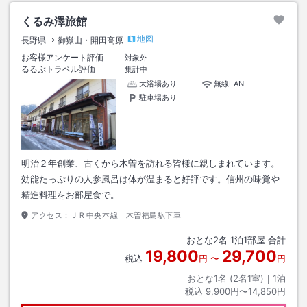
くるみ澤旅館
地図
長野県
御嶽山・開田高原
お客様アンケート評価
対象外
るるぶトラベル評価
集計中
大浴場あり
無線LAN
駐車場あり
明治２年創業、古くから木曽を訪れる皆様に親しまれています。
効能たっぷりの人参風呂は体が温まると好評です。信州の味覚や
精進料理をお部屋食で。
アクセス：
ＪＲ中央本線 木曽福島駅下車
おとな
2
名
1
泊
1
部屋 合計
19,800
29,700
税込
円
〜
円
おとな1名 (
2
名1室)｜
1
泊
税込
9,900円〜14,850円