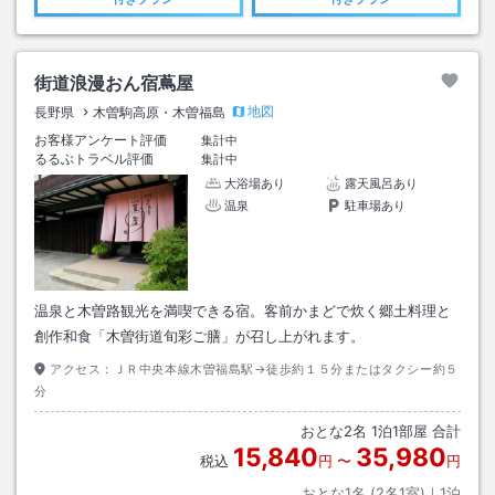
街道浪漫おん宿蔦屋
地図
長野県
木曽駒高原・木曽福島
お客様アンケート評価
集計中
るるぶトラベル評価
集計中
大浴場あり
露天風呂あり
温泉
駐車場あり
温泉と木曽路観光を満喫できる宿。客前かまどで炊く郷土料理と
創作和食「木曽街道旬彩ご膳」が召し上がれます。
アクセス：
ＪＲ中央本線木曽福島駅→徒歩約１５分またはタクシー約５
分
おとな
2
名
1
泊
1
部屋 合計
15,840
35,980
税込
円
〜
円
おとな1名 (
2
名1室)｜
1
泊