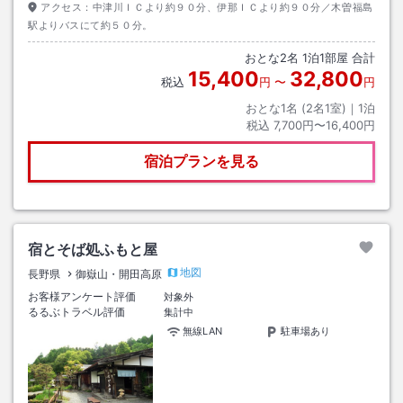
アクセス：
中津川ＩＣより約９０分、伊那ＩＣより約９０分／木曽福島
駅よりバスにて約５０分。
おとな
2
名
1
泊
1
部屋 合計
15,400
32,800
税込
円
〜
円
おとな1名 (
2
名1室)｜
1
泊
税込
7,700円〜16,400円
宿泊プランを見る
宿とそば処ふもと屋
地図
長野県
御嶽山・開田高原
お客様アンケート評価
対象外
るるぶトラベル評価
集計中
無線LAN
駐車場あり