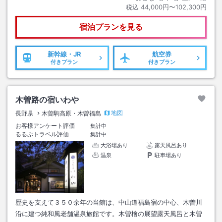
税込
44,000円〜102,300円
宿泊プランを見る
新幹線・JR
航空券
付きプラン
付きプラン
木曽路の宿いわや
地図
長野県
木曽駒高原・木曽福島
お客様アンケート評価
集計中
るるぶトラベル評価
集計中
大浴場あり
露天風呂あり
温泉
駐車場あり
歴史を支えて３５０余年の当館は、中山道福島宿の中心、木曽川
沿に建つ純和風老舗温泉旅館です。木曽檜の展望露天風呂と木曽