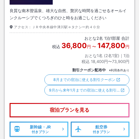
良質な南木曽温泉、雄大な自然、贅沢な時間を過ごせるオールイ
ンクルーシブでくつろぎのひと時をお過ごしください
アクセス：
ＪＲ中央本線中津川駅→タクシー約４０分
おとな
2
名
1
泊
1
部屋 合計
36,800
147,800
税込
円
〜
円
おとな1名 (
2
名1室)｜
1
泊
税込
18,400円〜73,900円
割引クーポン配布中
※利用条件あり
8月までの宿泊に使える割引クーポン
9月から来年1月までの宿泊に使える割引…
宿泊プランを見る
新幹線・JR
航空券
付きプラン
付きプラン