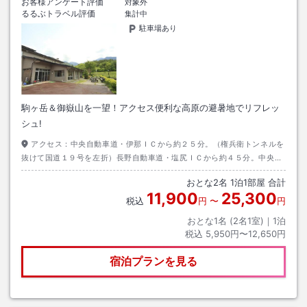
お客様アンケート評価
対象外
るるぶトラベル評価
集計中
駐車場あり
駒ヶ岳＆御嶽山を一望！アクセス便利な高原の避暑地でリフレッ
シュ!
アクセス：
中央自動車道・伊那ＩＣから約２５分。（権兵衛トンネルを
抜けて国道１９号を左折）長野自動車道・塩尻ＩＣから約４５分。中央自
動車道・中津川ＩＣから約８０分。ＪＲ中央本線・木曽福島駅からタクシ
おとな
2
名
1
泊
1
部屋 合計
ー約１０分。
11,900
25,300
税込
円
〜
円
おとな1名 (
2
名1室)｜
1
泊
税込
5,950円〜12,650円
宿泊プランを見る