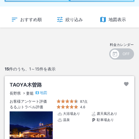
おすすめ順
絞り込み
地図表示
料金カレンダー
15
件のうち、
1～15
件を表示
TAOYA木曽路
地図
長野県
妻籠
お客様アンケート評価
87点
るるぶトラベル評価
4.6
大浴場あり
露天風呂あり
温泉
駐車場あり