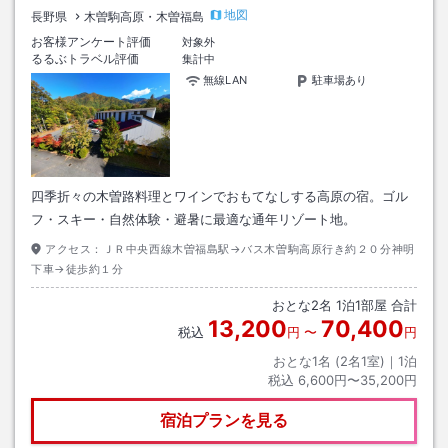
地図
長野県
木曽駒高原・木曽福島
お客様アンケート評価
対象外
るるぶトラベル評価
集計中
無線LAN
駐車場あり
四季折々の木曽路料理とワインでおもてなしする高原の宿。ゴル
フ・スキー・自然体験・避暑に最適な通年リゾート地。
アクセス：
ＪＲ中央西線木曽福島駅→バス木曽駒高原行き約２０分神明
下車→徒歩約１分
おとな
2
名
1
泊
1
部屋 合計
13,200
70,400
税込
円
〜
円
おとな1名 (
2
名1室)｜
1
泊
税込
6,600円〜35,200円
宿泊プランを見る