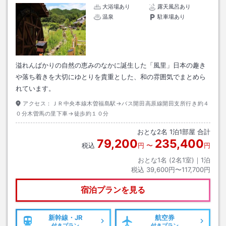
大浴場あり
露天風呂あり
温泉
駐車場あり
溢れんばかりの自然の恵みのなかに誕生した「風里」日本の趣き
や落ち着きを大切にゆとりを貴重とした、和の雰囲気でまとめら
れています。
アクセス：
ＪＲ中央本線木曽福島駅→バス開田高原線開田支所行き約４
０分木曽馬の里下車→徒歩約１０分
おとな
2
名
1
泊
1
部屋 合計
79,200
235,400
税込
円
〜
円
おとな1名 (
2
名1室)｜
1
泊
税込
39,600円〜117,700円
宿泊プランを見る
新幹線・JR
航空券
付きプラン
付きプラン