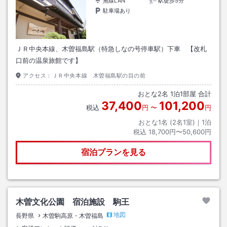
無線LAN
駅徒歩5分
駐車場あり
ＪＲ中央本線、木曽福島駅（特急しなの号停車駅）下車 【改札
口前の温泉旅館です】
アクセス：
ＪＲ中央本線 木曽福島駅の目の前
おとな
2
名
1
泊
1
部屋 合計
37,400
101,200
税込
円
〜
円
おとな1名 (
2
名1室)｜
1
泊
税込
18,700円〜50,600円
宿泊プランを見る
木曽文化公園 宿泊施設 駒王
地図
長野県
木曽駒高原・木曽福島