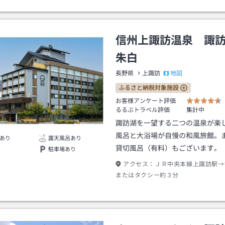
信州上諏訪温泉 諏
朱白
地図
長野県
上諏訪
ふるさと納税対象施設
お客様アンケート評価
るるぶトラベル評価
集計中
諏訪湖を一望する二つの温泉が楽
風呂と大浴場が自慢の和風旅館。
あり
露天風呂あり
貸切風呂（有料）もございます。
駐車場あり
アクセス：
ＪＲ中央本線上諏訪駅→
またはタクシー約３分