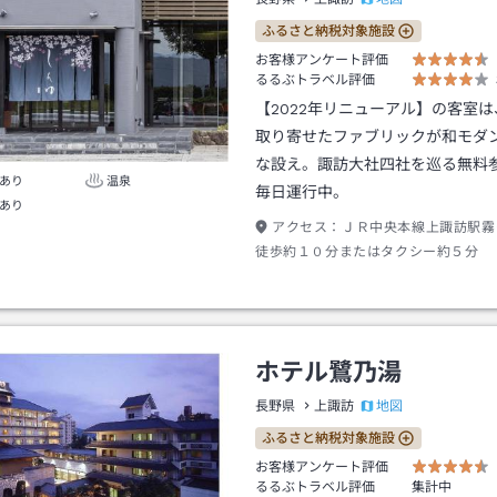
ふるさと納税対象施設
お客様アンケート評価
るるぶトラベル評価
【2022年リニューアル】の客室
取り寄せたファブリックが和モダ
な設え。諏訪大社四社を巡る無料
あり
温泉
毎日運行中。
あり
アクセス：
ＪＲ中央本線上諏訪駅霧
徒歩約１０分またはタクシー約５分
ホテル鷺乃湯
地図
長野県
上諏訪
ふるさと納税対象施設
お客様アンケート評価
るるぶトラベル評価
集計中