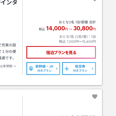
訪インタ
おとな
2
名
1
泊
1
部屋 合計
14,000
30,800
税込
円
〜
円
おとな1名 (
2
名1室)｜
1
泊
税込
7,000円〜15,400円
で充実の設
で１分の便
宿泊プランを見る
最適です。
は茅野駅→
新幹線・JR
航空券
付きプラン
付きプラン