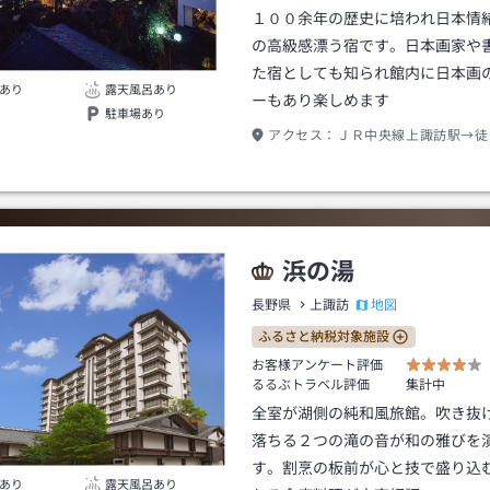
１００余年の歴史に培われ日本情
の高級感漂う宿です。日本画家や
た宿としても知られ館内に日本画
あり
露天風呂あり
ーもあり楽しめます
駐車場あり
アクセス：
ＪＲ中央線上諏訪駅→徒
浜の湯
地図
長野県
上諏訪
ふるさと納税対象施設
お客様アンケート評価
るるぶトラベル評価
集計中
全室が湖側の純和風旅館。吹き抜
落ちる２つの滝の音が和の雅びを
す。割烹の板前が心と技で盛り込
あり
露天風呂あり