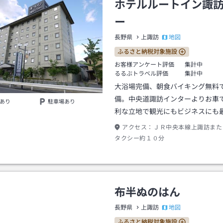
ホテルルートイン諏
ー
地図
長野県
上諏訪
ふるさと納税対象施設
お客様アンケート評価
集計中
るるぶトラベル評価
集計中
大浴場完備、朝食バイキング無料
備。中央道諏訪インターよりお車
あり
駐車場あり
利な立地で観光にもビジネスにも
アクセス：
ＪＲ中央本線上諏訪また
タクシー約１０分
布半ぬのはん
地図
長野県
上諏訪
ふるさと納税対象施設