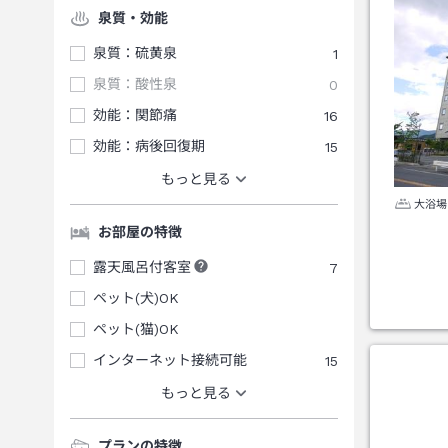
泉質・効能
泉質：硫黄泉
1
泉質：酸性泉
0
効能：関節痛
16
効能：病後回復期
15
もっと見る
大浴場
お部屋の特徴
露天風呂付客室
7
ペット(犬)OK
ペット(猫)OK
インターネット接続可能
15
もっと見る
プランの特徴