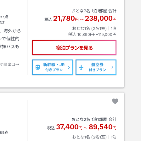
おとな
2
名
1
泊
1
部屋 合計
21,780
238,000
87点
税込
円
〜
円
3.7
おとな1名 (
2
名1室)｜
1
泊
は、海外から
税込
10,890円〜119,000円
ンで個性的
参拝バスも
宿泊プランを見る
ケ峰出口→
新幹線・JR
航空券
付きプラン
付きプラン
おとな
2
名
1
泊
1
部屋 合計
37,400
89,540
税込
円
〜
円
88点
おとな1名 (
2
名1室)｜
1
泊