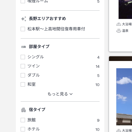
喫煙ルーム
5
長野エリアおすすめ
大浴場
松本駅～上高地間往復専用車付
温泉
部屋タイプ
シングル
4
ツイン
14
ダブル
5
和室
10
もっと見る
宿タイプ
旅館
9
ホテル
10
大浴場