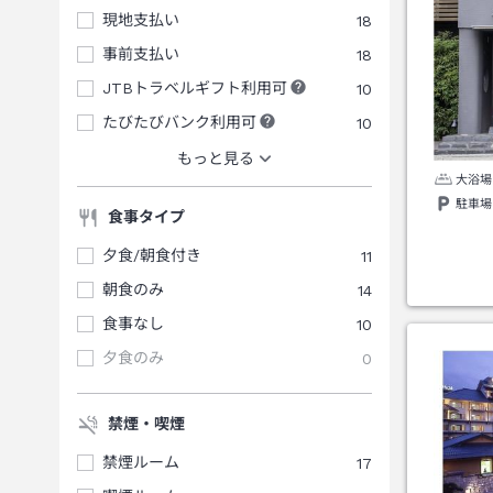
現地支払い
18
事前支払い
18
JTBトラベルギフト利用可
10
たびたびバンク利用可
10
もっと見る
大浴場
駐車場
食事タイプ
夕食/朝食付き
11
朝食のみ
14
食事なし
10
夕食のみ
0
禁煙・喫煙
禁煙ルーム
17