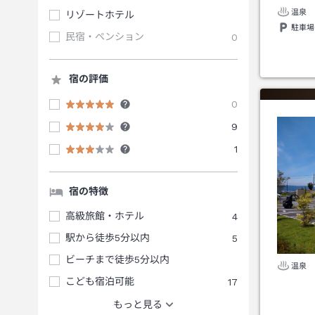
温泉
リゾートホテル
駐車場
民宿・ペンション
0
宿の評価
0
9
1
宿の特徴
高級旅館・ホテル
4
駅から徒歩5分以内
5
ビーチまで徒歩5分以内
温泉
こども宿泊可能
17
もっと見る