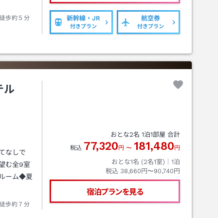
徒歩約５分
新幹線・JR
航空券
付きプラン
付きプラン
テル
おとな
2
名
1
泊
1
部屋 合計
77,320
181,480
税込
円
〜
円
てなしで
おとな1名 (
2
名1室)｜
1
泊
望む全9室
税込
38,660円〜90,740円
ルーム◆夏
宿泊プランを見る
徒歩約７分