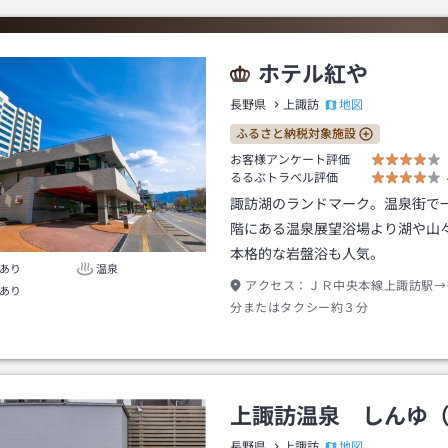
ホテル紅や
地図
長野県
上諏訪
ふるさと納税対象施設
お客様アンケート評価
るるぶトラベル評価
諏訪湖のランドマーク。温泉街で一
階にある温泉展望浴場より湖や山
本格的な岩盤浴も人気。
あり
温泉
アクセス：
ＪＲ中央本線上諏訪駅→
あり
分またはタクシー約３分
上諏訪温泉 しんゆ
地図
長野県
上諏訪