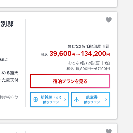
訪別邸
おとな
2
名
1
泊
1
部屋 合計
39,600
134,200
税込
円
〜
円
85点
おとな1名 (
2
名1室)｜
1
泊
税込
19,800円〜67,100円
しめる露天
また露天付
宿泊プランを見る
徒歩約８分
新幹線・JR
航空券
付きプラン
付きプラン