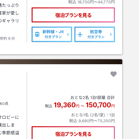
税込
18,700円〜44,770円
緒たっぷり
書家が愛し
宿泊プランを見る
のギャラリ
新幹線・JR
航空券
付きプラン
付きプラン
歩約８分
おとな
2
名
1
泊
1
部屋 合計
19,360
150,700
80点
税込
円
〜
円
おとな1名 (
2
名1室)｜
1
泊
けロビーに
税込
9,680円〜75,350円
演出しま
む季節感溢
宿泊プランを見る