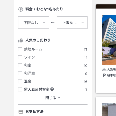
料金 / おとな1名あたり
〜
下限なし
上限なし
人気のこだわり
禁煙ルーム
17
ツイン
14
和室
10
大浴場
和洋室
9
駐車場
温泉
16
露天風呂付客室
7
閉じる
お支払方法