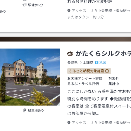
れる会席料理が大変好評
駅徒歩5分
アクセス：
ＪＲ中央東線上諏訪駅→
あり
またはタクシー約３分
かたくらシルクホ
地図
長野県
上諏訪
ふるさと納税対象施設
お客様アンケート評価
対象外
るるぶトラベル評価
集計中
ここにしかない 五感を満たすおも
特別な時間を彩ります ◆諏訪湖を
の客室は 全て客室温泉付スイート
駐車場あり
はお部屋から諏…
アクセス：
ＪＲ中央東線上諏訪駅→