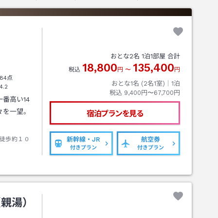
おとな
2
名
1
泊
1
部屋 合計
18,800
135,400
税込
円
〜
円
84点
おとな1名 (
2
名1室)｜
1
泊
4.2
税込
9,400円〜67,700円
番高い14
々を一望。
宿泊プランを見る
徒歩約１０
新幹線・JR
航空券
付きプラン
付きプラン
（親湯）