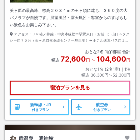
美ヶ原の最高峰、標高２０３４ｍの王ヶ頭に建ち、３６０度の大
パノラマが自慢です。展望風呂・露天風呂・客室からのすばらし
い景色をお楽しみ下さい。
アクセス：
ＪＲ篠ノ井線・中央本線松本駅駅東口（お城口）出口→タク
シー約７５分（美ヶ原自然保護センター駐車場）→ホテル送迎バス約１５
分
おとな
2
名
1
泊
1
部屋 合計
72,600
104,600
税込
円
〜
円
おとな1名 (
2
名1室)｜
1
泊
税込
36,300円〜52,300円
宿泊プランを見る
新幹線・JR
航空券
付きプラン
付きプラン
扉温泉 明神館