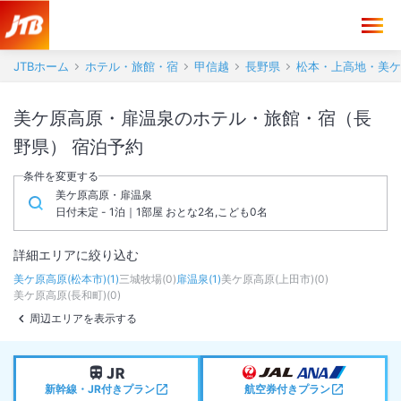
JTBホーム
ホテル・旅館・宿
甲信越
長野県
松本・上高地・美ケ
美ケ原高原・扉温泉のホテル・旅館・宿（長
野県） 宿泊予約
条件を変更する
美ケ原高原・扉温泉
日付未定 - 1泊｜1部屋 おとな2名,こども0名
詳細エリアに絞り込む
美ケ原高原(松本市)
(
1
)
三城牧場
(
0
)
扉温泉
(
1
)
美ケ原高原(上田市)
(
0
)
美ケ原高原(長和町)
(
0
)
周辺エリアを表示する
新幹線・JR付きプラン
航空券付きプラン