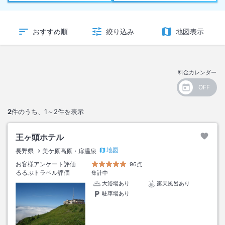
おすすめ順
絞り込み
地図表示
料金カレンダー
2
件のうち、
1～2
件を表示
王ヶ頭ホテル
地図
長野県
美ケ原高原・扉温泉
お客様アンケート評価
96点
るるぶトラベル評価
集計中
大浴場あり
露天風呂あり
駐車場あり