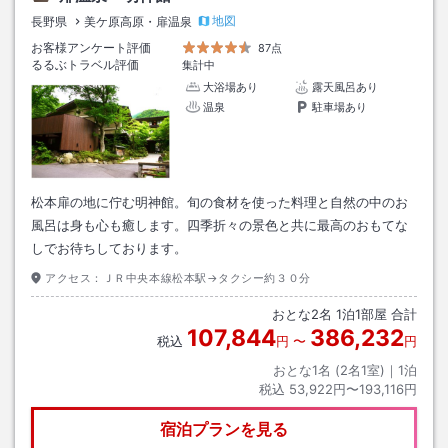
地図
長野県
美ケ原高原・扉温泉
お客様アンケート評価
87点
るるぶトラベル評価
集計中
大浴場あり
露天風呂あり
温泉
駐車場あり
松本扉の地に佇む明神館。旬の食材を使った料理と自然の中のお
風呂は身も心も癒します。四季折々の景色と共に最高のおもてな
しでお待ちしております。
アクセス：
ＪＲ中央本線松本駅→タクシー約３０分
おとな
2
名
1
泊
1
部屋 合計
107,844
386,232
税込
円
〜
円
おとな1名 (
2
名1室)｜
1
泊
税込
53,922円〜193,116円
宿泊プランを見る