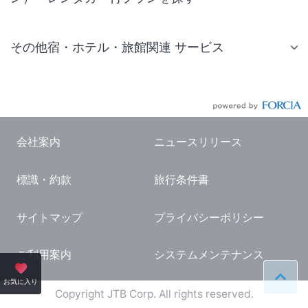
その他宿・ホテル・旅館関連 サービス
国内旅行・国内ツアー
JR・新幹線付きツアー
航空券付きツアー
会社案内
ニュースリリース
現地観光・レジャーチケット
標識・約款
旅行条件書
国内観光ガイド
旅行・観光情報
サイトマップ
プライバシーポリシー
ご利用案内
システムメンテナンス
ペー
お気に入り
Copyright JTB Corp. All rights reserved.