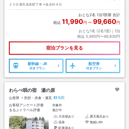
２０分瀬見温泉駅下車→徒歩約８分
おとな
2
名
1
泊
1
部屋 合計
11,990
99,660
税込
円
〜
円
おとな1名 (
2
名1室)｜
1
泊
税込
5,995円〜49,830円
宿泊プランを見る
新幹線・JR
航空券
付きプラン
付きプラン
わらべ唄の宿 湯の原
地図
山形県
肘折・赤倉・瀬見
お客様アンケート評価
対象外
るるぶトラベル評価
集計中
大浴場あり
露天風呂あり
温泉
無線LAN
駐車場あり