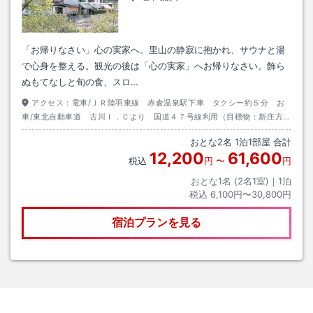
「お帰りなさい」心の実家へ。里山の静寂に抱かれ、サウナと湯
で心身を整える。観光の後は「心の実家」へお帰りなさい。飾ら
ぬもてなしと旬の食、スロ…
アクセス：
電車/ＪＲ陸羽東線 赤倉温泉駅下車 タクシー約５分 お
車/東北自動車道 古川Ｉ．Ｃより 国道４７号線利用（目標物：新庄方面
へ約６０分）
おとな
2
名
1
泊
1
部屋 合計
12,200
61,600
税込
円
〜
円
おとな1名 (
2
名1室)｜
1
泊
税込
6,100円〜30,800円
宿泊プランを見る