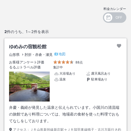
料金カレンダー
2
件のうち、
1～2
件を表示
ゆめみの宿観松館
地図
山形県
肘折・赤倉・瀬見
お客様アンケート評価
88点
るるぶトラベル評価
集計中
大浴場あり
露天風呂あり
温泉
駐車場あり
弁慶・義経が発見した温泉と伝えられています。小国川の清流端
の旅館であり料理については、地場産の食材を使った料理でおも
てなしをしております。
アクセス：
ＪＲ山形新幹線新庄駅→ＪＲ陸羽東線鳴子・古川方面行き約