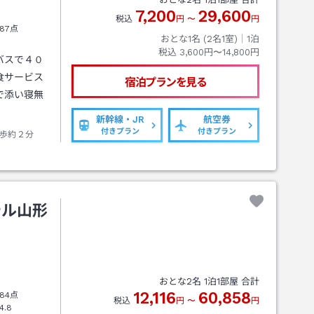
7,200
29,600
税込
円
〜
円
87点
おとな1名 (
2
名1室)｜
1
泊
税込
3,600円〜14,800円
バスで４０
食サービス
宿泊プランを見る
で添い寝無
新幹線・JR
航空券
付きプラン
付きプラン
歩約２分
テル山形
おとな
2
名
1
泊
1
部屋 合計
12,116
60,858
84点
税込
円
〜
円
4.8