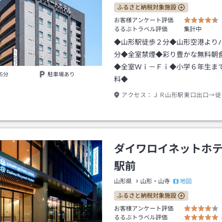
ふるさと納税対象施設
お客様アンケート評価
るるぶトラベル評価
集計中
◆山形駅徒歩２分◆山形空港より
分◆全室禁煙◆彩り豊かな無料朝
◆全室Ｗｉ－Ｆｉ◆小学６年生ま
5分
駐車場あり
料◆
アクセス：
ＪＲ山形駅東口出口→徒
ダイワロイネットホ
駅前
地図
山形県
山形・山寺
ふるさと納税対象施設
お客様アンケート評価
るるぶトラベル評価