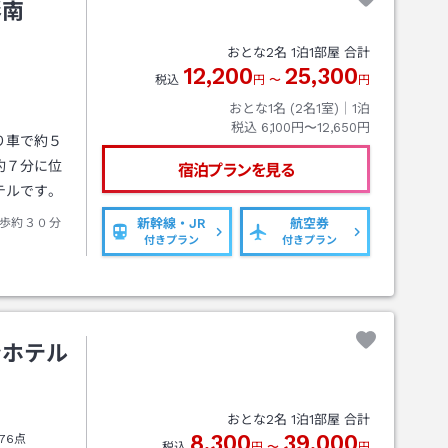
形南
おとな
2
名
1
泊
1
部屋 合計
12,200
25,300
税込
円
〜
円
おとな1名 (
2
名1室)｜
1
泊
税込
6,100円〜12,650円
り車で約５
約７分に位
宿泊プランを見る
テルです。
歩約３０分
新幹線・JR
航空券
付きプラン
付きプラン
ンホテル
おとな
2
名
1
泊
1
部屋 合計
8,300
39,000
76点
税込
円
〜
円