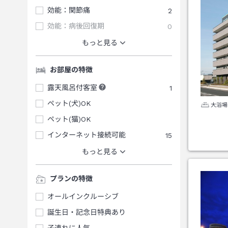
効能：関節痛
2
効能：病後回復期
0
もっと見る
お部屋の特徴
露天風呂付客室
1
ペット(犬)OK
大浴場
ペット(猫)OK
インターネット接続可能
15
もっと見る
プランの特徴
オールインクルーシブ
誕生日・記念日特典あり