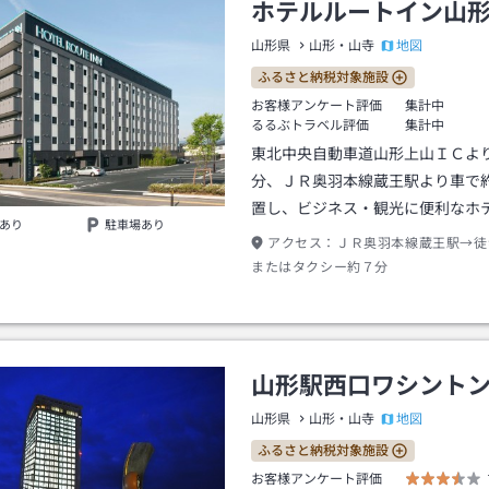
ホテルルートイン山
地図
山形県
山形・山寺
ふるさと納税対象施設
お客様アンケート評価
集計中
るるぶトラベル評価
集計中
東北中央自動車道山形上山ＩＣよ
分、ＪＲ奥羽本線蔵王駅より車で
置し、ビジネス・観光に便利なホ
あり
駐車場あり
アクセス：
ＪＲ奥羽本線蔵王駅→徒
またはタクシー約７分
山形駅西口ワシント
地図
山形県
山形・山寺
ふるさと納税対象施設
お客様アンケート評価