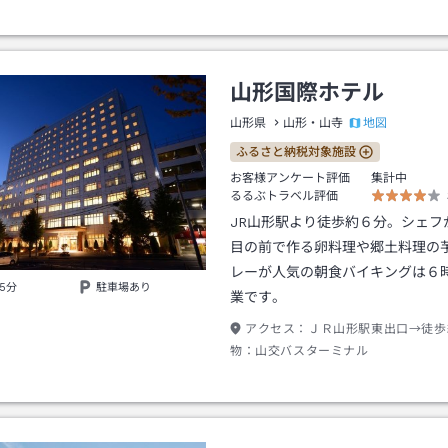
山形国際ホテル
地図
山形県
山形・山寺
ふるさと納税対象施設
お客様アンケート評価
集計中
るるぶトラベル評価
JR山形駅より徒歩約６分。シェフ
目の前で作る卵料理や郷土料理の
レーが人気の朝食バイキングは６
5分
駐車場あり
業です。
アクセス：
ＪＲ山形駅東出口→徒歩
物：山交バスターミナル