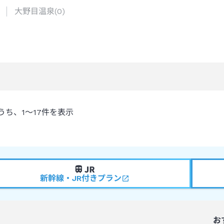
大野目温泉
(
0
)
うち、
1～17
件を表示
新幹線・JR付きプラン
お