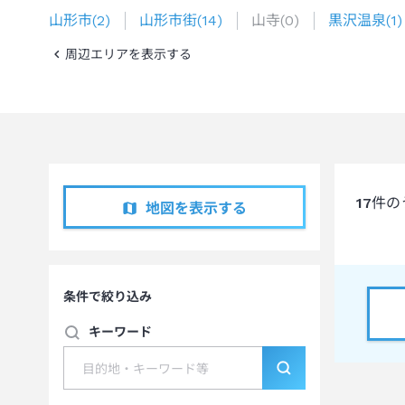
山形市
(
2
)
山形市街
(
14
)
山寺
(
0
)
黒沢温泉
(
1
)
周辺エリアを表示する
17
件の
地図を表示する
条件で絞り込み
キーワード