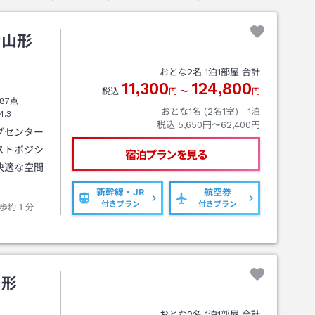
ン山形
おとな
2
名
1
泊
1
部屋 合計
11,300
124,800
税込
円
〜
円
87点
おとな1名 (
2
名1室)｜
1
泊
4.3
税込
5,650円〜62,400円
グセンター
ストポジシ
宿泊プランを見る
快適な空間
新幹線・JR
航空券
付きプラン
付きプラン
歩約１分
山形
おとな
2
名
1
泊
1
部屋 合計