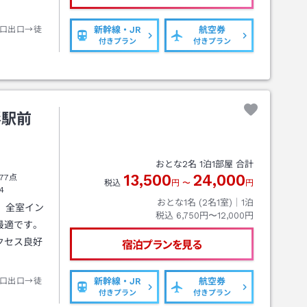
口出口→徒
新幹線・JR
航空券
付きプラン
付きプラン
形駅前
おとな
2
名
1
泊
1
部屋 合計
13,500
24,000
77点
税込
円
〜
円
4
おとな1名 (
2
名1室)｜
1
泊
。全室イン
税込
6,750円〜12,000円
最適です。
クセス良好
宿泊プランを見る
口出口→徒
新幹線・JR
航空券
付きプラン
付きプラン