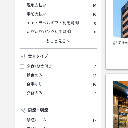
現地支払い
16
事前支払い
16
JTBトラベルギフト利用可
8
たびたびバンク利用可
8
もっと見る
駅徒歩
食事タイプ
夕食/朝食付き
3
朝食のみ
15
食事なし
16
夕食のみ
1
禁煙・喫煙
禁煙ルーム
17