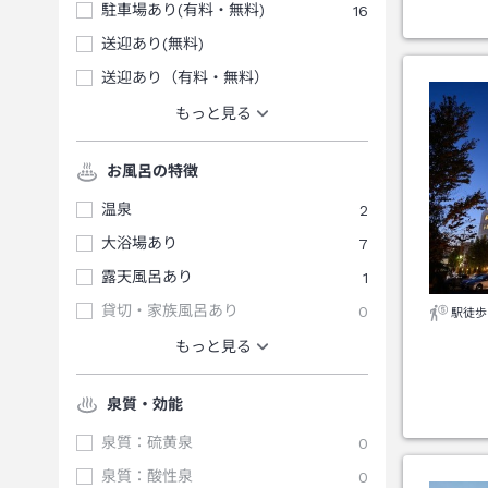
駐車場あり(有料・無料)
16
送迎あり(無料)
送迎あり（有料・無料）
もっと見る
お風呂の特徴
温泉
2
大浴場あり
7
露天風呂あり
1
貸切・家族風呂あり
0
駅徒歩
もっと見る
泉質・効能
泉質：硫黄泉
0
泉質：酸性泉
0