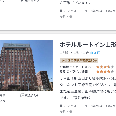
5分
駐車場あり
８平米ございます。
アクセス：
ＪＲ山形新幹線山形駅西
歩約５分
ホテルルートイン山
地図
山形県
山形・山寺
ふるさと納税対象施設
お客様アンケート評価
るるぶトラベル評価
ＪＲ山形駅西口より徒歩約3～4分
ターネット回線完備でビジネスに
また蔵王温泉、山寺観光地にもア
あり
駅徒歩5分
です。ご宿泊者様に…
あり
アクセス：
ＪＲ山形新幹線山形駅西
歩約４分