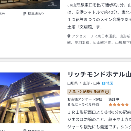
JR山形駅東口を出て徒歩約3分、
は、空港シャトルで約40分、東北
5分
駐車場あり
１つ花笠まつりのメイン会場であ
土館「文翔館」ま…
アクセス：
ＪＲ東日本運航、山形新
線、奥羽本線、仙山線利用、山形駅下
出口より徒歩約３分
リッチモンドホテル
地図
山形県
山形・山寺
ふるさと納税対象施設
お客様アンケート評価
集計中
るるぶトラベル評価
ＪＲ山形駅西口より徒歩5分の駅
ジネスは勿論のこと、蔵王や山寺
ジャーや観光にも最適です。シン