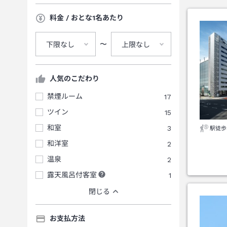
料金 / おとな1名あたり
〜
下限なし
上限なし
人気のこだわり
禁煙ルーム
17
ツイン
15
和室
3
駅徒歩
和洋室
2
温泉
2
露天風呂付客室
1
閉じる
お支払方法