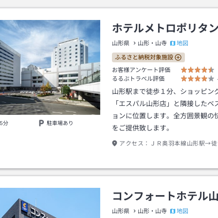
ホテルメトロポリタ
地図
山形県
山形・山寺
ふるさと納税対象施設
お客様アンケート評価
るるぶトラベル評価
山形駅まで徒歩１分、ショッピン
「エスパル山形店」と隣接したベ
ョンに位置します。全方囲景観の
5分
駐車場あり
をご提供致します。
アクセス：
ＪＲ奥羽本線山形駅→徒
コンフォートホテル
地図
山形県
山形・山寺