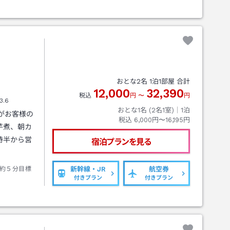
おとな
2
名
1
泊
1
部屋 合計
12,000
32,390
税込
円
〜
円
3.6
おとな1名 (
2
名1室)｜
1
泊
がお客様の
税込
6,000円〜16,195円
芋煮、朝カ
時半から営
宿泊プランを見る
約５分目標
新幹線・JR
航空券
付きプラン
付きプラン