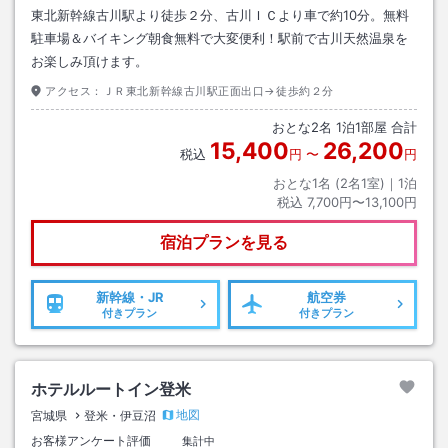
東北新幹線古川駅より徒歩２分、古川ＩＣより車で約10分。無料
駐車場＆バイキング朝食無料で大変便利！駅前で古川天然温泉を
お楽しみ頂けます。
アクセス：
ＪＲ東北新幹線古川駅正面出口→徒歩約２分
おとな
2
名
1
泊
1
部屋 合計
15,400
26,200
税込
円
〜
円
おとな1名 (
2
名1室)｜
1
泊
税込
7,700円〜13,100円
宿泊プランを見る
新幹線・JR
航空券
付きプラン
付きプラン
ホテルルートイン登米
地図
宮城県
登米・伊豆沼
お客様アンケート評価
集計中