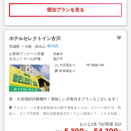
宿泊プランを見る
ホテルセレクトイン古川
地図
宮城県
大崎・岩出山
お客様アンケート評価
対象外
るるぶトラベル評価
集計中
大浴場あり
無線LAN
駐車場あり
新・大浴場好評稼働中！美味しい夕食付きプランもございます！
アクセス：
ＪＲ東北新幹線古川駅下車徒歩１３分。タクシー約５分。料
金１，０００円程度。東北自動車道古川ＩＣより国道４７・１０８号線
へ 目標物：国道１０８号線沿い
おとな
2
名
1
泊
1
部屋 合計
5,300
54,300