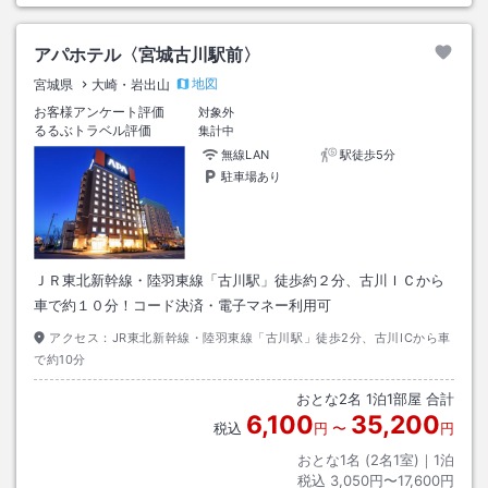
アパホテル〈宮城古川駅前〉
地図
宮城県
大崎・岩出山
お客様アンケート評価
対象外
るるぶトラベル評価
集計中
無線LAN
駅徒歩5分
駐車場あり
ＪＲ東北新幹線・陸羽東線「古川駅」徒歩約２分、古川ＩＣから
車で約１０分！コード決済・電子マネー利用可
アクセス：
JR東北新幹線・陸羽東線「古川駅」徒歩2分、古川ICから車
で約10分
おとな
2
名
1
泊
1
部屋 合計
6,100
35,200
税込
円
〜
円
おとな1名 (
2
名1室)｜
1
泊
税込
3,050円〜17,600円