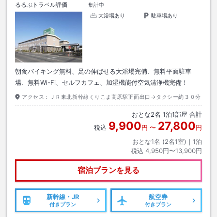
るるぶトラベル評価
集計中
大浴場あり
駐車場あり
朝食バイキング無料、足の伸ばせる大浴場完備、無料平面駐車
場、無料Wi-Fi、セルフカフェ、加湿機能付空気清浄機完備！
アクセス：
ＪＲ東北新幹線くりこま高原駅正面出口→タクシー約３０分
おとな
2
名
1
泊
1
部屋 合計
9,900
27,800
税込
円
〜
円
おとな1名 (
2
名1室)｜
1
泊
税込
4,950円〜13,900円
宿泊プランを見る
新幹線・JR
航空券
付きプラン
付きプラン