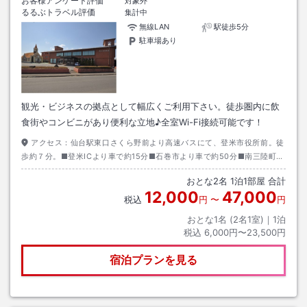
お客様アンケート評価
対象外
るるぶトラベル評価
集計中
無線LAN
駅徒歩5分
駐車場あり
観光・ビジネスの拠点として幅広くご利用下さい。徒歩圏内に飲
食街やコンビニがあり便利な立地♪全室Wi-Fi接続可能です！
アクセス：
仙台駅東口さくら野前より高速バスにて、登米市役所前。徒
歩約７分。■登米ICより車で約15分■石巻市より車で約50分■南三陸町よ
り車で約45分■JR新田駅より車で約15分■くりこま高原駅より車で約20
おとな
2
名
1
泊
1
部屋 合計
分
12,000
47,000
税込
円
〜
円
おとな1名 (
2
名1室)｜
1
泊
税込
6,000円〜23,500円
宿泊プランを見る