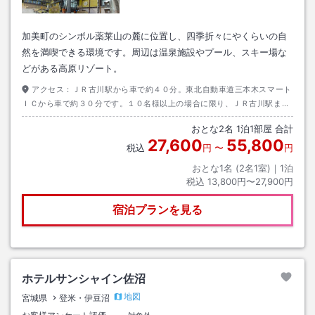
加美町のシンボル薬莱山の麓に位置し、四季折々にやくらいの自
然を満喫できる環境です。周辺は温泉施設やプール、スキー場な
どがある高原リゾート。
アクセス：
ＪＲ古川駅から車で約４０分。東北自動車道三本木スマート
ＩＣから車で約３０分です。１０名様以上の場合に限り、ＪＲ古川駅まで
の送迎が可能です（要予約）
おとな
2
名
1
泊
1
部屋 合計
27,600
55,800
税込
円
〜
円
おとな1名 (
2
名1室)｜
1
泊
税込
13,800円〜27,900円
宿泊プランを見る
ホテルサンシャイン佐沼
地図
宮城県
登米・伊豆沼