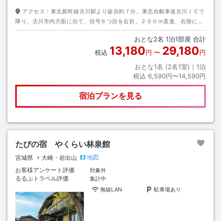
アクセス：
東北新幹線古川駅より徒歩約７分。東北自動車道古川ＩＣで
降り、古川市内方面に出て、信号６つ目を右折。２００ｍ直進、右側にご
ざいます。
おとな
2
名
1
泊
1
部屋 合計
13,180
29,180
税込
円
〜
円
おとな1名 (
2
名1室)｜
1
泊
税込
6,590円〜14,590円
宿泊プランを見る
たびの宿 やくらい林泉館
地図
宮城県
大崎・岩出山
お客様アンケート評価
対象外
るるぶトラベル評価
集計中
無線LAN
駐車場あり