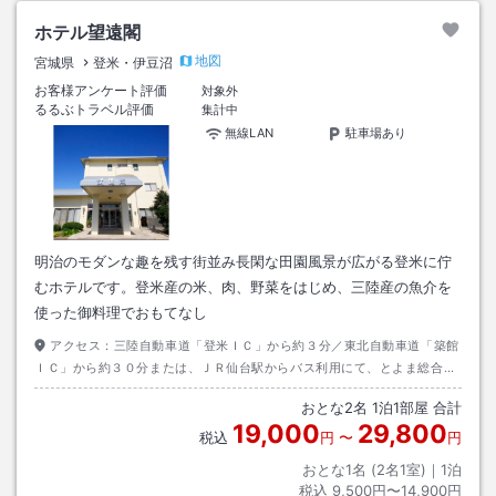
ホテル望遠閣
地図
宮城県
登米・伊豆沼
お客様アンケート評価
対象外
るるぶトラベル評価
集計中
無線LAN
駐車場あり
明治のモダンな趣を残す街並み長閑な田園風景が広がる登米に佇
むホテルです。登米産の米、肉、野菜をはじめ、三陸産の魚介を
使った御料理でおもてなし
アクセス：
三陸自動車道「登米ＩＣ」から約３分／東北自動車道「築館
ＩＣ」から約３０分または、ＪＲ仙台駅からバス利用にて、とよま総合支
所下車→徒歩約１５分
おとな
2
名
1
泊
1
部屋 合計
19,000
29,800
税込
円
〜
円
おとな1名 (
2
名1室)｜
1
泊
税込
9,500円〜14,900円