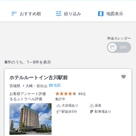
おすすめ順
絞り込み
地図表示
料金カレンダー
8
件のうち、
1～8
件を表示
ホテルルートイン古川駅前
地図
宮城県
大崎・岩出山
お客様アンケート評価
89点
るるぶトラベル評価
集計中
大浴場あり
温泉
駅徒歩5分
駐車場あり