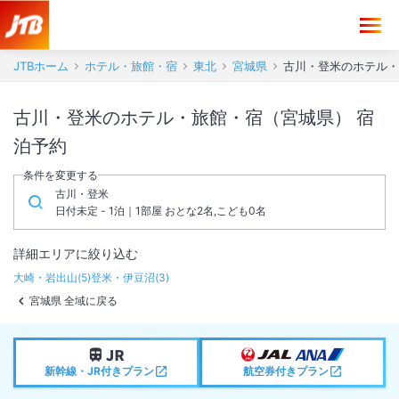
JTBホーム
ホテル・旅館・宿
東北
宮城県
古川・登米のホテル・
古川・登米のホテル・旅館・宿（宮城県） 宿
泊予約
条件を変更する
古川・登米
日付未定 - 1泊｜1部屋 おとな2名,こども0名
詳細エリアに絞り込む
大崎・岩出山
(
5
)
登米・伊豆沼
(
3
)
宮城県 全域に戻る
新幹線・JR付きプラン
航空券付きプラン