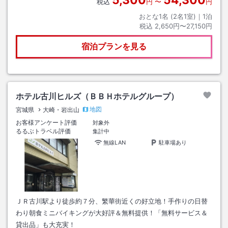
税込
円
〜
円
おとな1名 (
2
名1室)｜
1
泊
税込
2,650円〜27,150円
宿泊プランを見る
ホテル古川ヒルズ（ＢＢＨホテルグループ）
地図
宮城県
大崎・岩出山
お客様アンケート評価
対象外
るるぶトラベル評価
集計中
無線LAN
駐車場あり
ＪＲ古川駅より徒歩約７分、繁華街近くの好立地！手作りの日替
わり朝食ミニバイキングが大好評＆無料提供！「無料サービス＆
貸出品」も大充実！