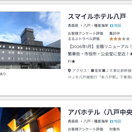
スマイルホテル八戸
地図
青森県
八戸・種差海岸
お客様アンケート評価
集計中
るるぶトラベル評価
【2026年1月】全館リニューアル
繁華街・市役所・公会堂に至近！★
Fi★
アクセス：
■電車■ＪＲ東北新幹線
あり
⇒ＪＲ八戸線鮫行「本八戸駅」下車南
７分■バス■ＪＲ東北新幹線「八戸駅
乗り場より中心街経由バス⇒「八日町
３分（目標：さくら野百貨店裏）
アパホテル〈八戸中
地図
青森県
八戸・種差海岸
お客様アンケート評価
対象外