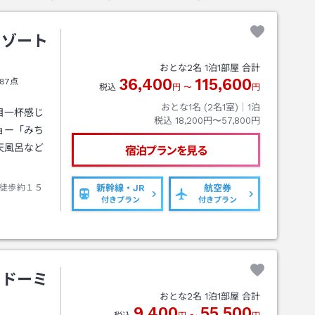
リゾート
おとな
2
名
1
泊
1
部屋 合計
36,400
115,600
87点
税込
円
〜
円
おとな1名 (
2
名1室)｜
1
泊
目一杯感じ
税込
18,200円〜57,800円
ョー「みち
天風呂など
宿泊プランを見る
徒歩約１５
新幹線・JR
航空券
付きプラン
付きプラン
 ドーミ
おとな
2
名
1
泊
1
部屋 合計
9,400
55,500