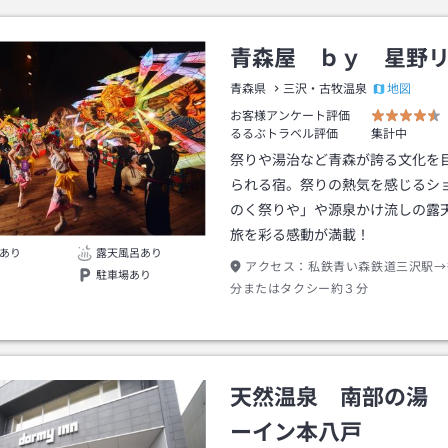
青森屋 ｂｙ 星野
地図
青森県
三沢・古牧温泉
お客様アンケート評価
るるぶトラベル評価
集計中
祭りや湯治など青森が誇る文化を
られる宿。祭りの熱気を感じるシ
のく祭りや」や源泉かけ流しの露
旅を彩る感動が満載！
あり
露天風呂あり
アクセス：
私鉄青い森鉄道三沢駅→
駐車場あり
分またはタクシー約３分
天然温泉 南部の湯
ーイン本八戸