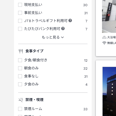
現地支払い
30
事前支払い
31
JTBトラベルギフト利用可
7
たびたびバンク利用可
7
もっと見る
大浴場
無線L
食事タイプ
夕食/朝食付き
12
朝食のみ
32
食事なし
31
夕食のみ
4
禁煙・喫煙
禁煙ルーム
33