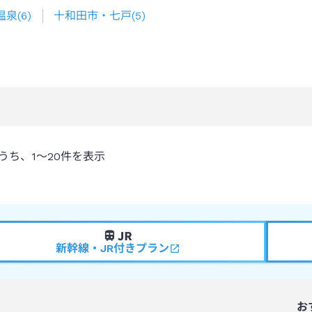
温泉
(
6
)
十和田市・七戸
(
5
)
うち、
1～20
件を表示
新幹線・JR付きプラン
お