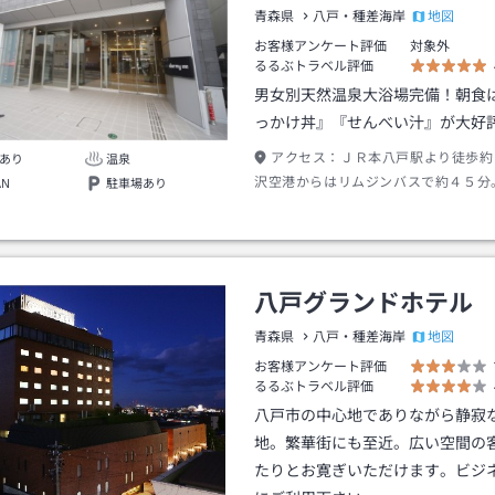
地図
青森県
八戸・種差海岸
お客様アンケート評価
対象外
るるぶトラベル評価
男女別天然温泉大浴場完備！朝食
っかけ丼』『せんべい汁』が大好
アクセス：
ＪＲ本八戸駅より徒歩約
あり
温泉
沢空港からはリムジンバスで約４５分
AN
駐車場あり
車道 八戸ＩＣより車で約５分。
八戸グランドホテル
地図
青森県
八戸・種差海岸
お客様アンケート評価
るるぶトラベル評価
八戸市の中心地でありながら静寂
地。繁華街にも至近。広い空間の
たりとお寛ぎいただけます。ビジ