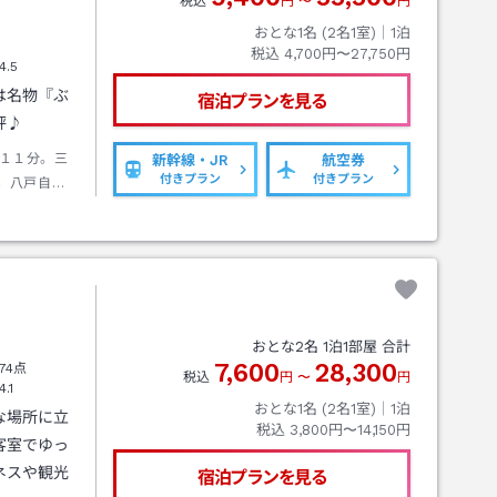
税込
円
〜
円
おとな1名 (
2
名1室)｜
1
泊
税込
4,700円〜27,750円
4.5
は名物『ぶ
宿泊プランを見る
評♪
１１分。三
新幹線・JR
航空券
付きプラン
付きプラン
。八戸自動
おとな
2
名
1
泊
1
部屋 合計
7,600
28,300
74点
税込
円
〜
円
4.1
おとな1名 (
2
名1室)｜
1
泊
な場所に立
税込
3,800円〜14,150円
客室でゆっ
ネスや観光
宿泊プランを見る