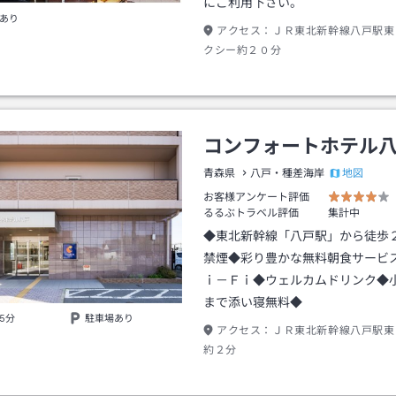
にご利用下さい。
あり
アクセス：
ＪＲ東北新幹線八戸駅東
クシー約２０分
コンフォートホテル
地図
青森県
八戸・種差海岸
お客様アンケート評価
るるぶトラベル評価
集計中
◆東北新幹線「八戸駅」から徒歩
禁煙◆彩り豊かな無料朝食サービ
ｉ－Ｆｉ◆ウェルカムドリンク◆
まで添い寝無料◆
5分
駐車場あり
アクセス：
ＪＲ東北新幹線八戸駅東
約２分