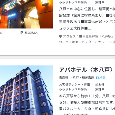
るるぶトラベル評価
集計中
八戸市の中心に位置し、繁華街へ
館禁煙（館外に喫煙所あり）■徒
車場多数あり■客室16㎡以上と広
ュッフェ大好評■…
AN
駐車場あり
アクセス：
■東北新幹線「八戸駅」
分。バスは東口バスターミナル・中心
番・2番乗り場より乗車→「廿三日町
んにちまち）」下車し徒歩1分 ■JR「本八戸駅」
から徒歩約18分 ■三沢空港⇒連絡バス
バス停「八日町」で下車し徒歩8分
アパホテル〈本八戸
地図
青森県
八戸・種差海岸
お客様アンケート評価
対象外
るるぶトラベル評価
集計中
本八戸駅から徒歩１１分、八戸IC
５分、隣接大型駐車場は無料です
型バスルーム、夕食・朝食共にホ