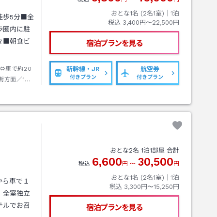
おとな1名 (
2
名1室)｜
1
泊
徒歩5分■全
税込
3,400円〜22,500円
歩圏内に駐
々■朝食ビ
宿泊プランを見る
⇔車で約20
新幹線・JR
航空券
付きプラン
付きプラン
街方面／1
（にじゅうさ
で約50分、
〉
おとな
2
名
1
泊
1
部屋 合計
6,600
30,500
税込
円
〜
円
おとな1名 (
2
名1室)｜
1
泊
から車で１
税込
3,300円〜15,250円
。全室独立
テルでお召
宿泊プランを見る