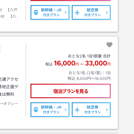
分 【八戸
新幹線・JR
航空券
付きプラン
付きプラン
0分 【八戸
■全室独立型
沢
おとな
2
名
1
泊
1
部屋 合計
16,000
33,000
税込
円
〜
円
おとな1名 (
2
名1室)｜
1
泊
税込
8,000円〜16,500円
交通アクセ
基地正面ゲ
宿泊プランを見る
食は無料
→タクシー
新幹線・JR
航空券
付きプラン
付きプラン