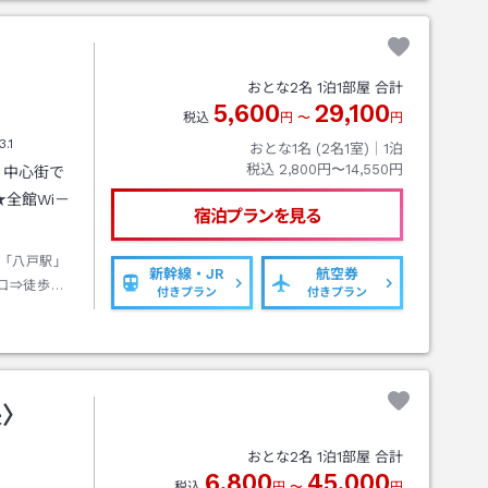
おとな
2
名
1
泊
1
部屋 合計
5,600
29,100
税込
円
〜
円
3.1
おとな1名 (
2
名1室)｜
1
泊
税込
2,800円〜14,550円
！中心街で
全館Wi－
宿泊プランを見る
「八戸駅」
新幹線・JR
航空券
口⇒徒歩約
付きプラン
付きプラン
」東口バス
」下車徒歩
央〉
おとな
2
名
1
泊
1
部屋 合計
6,800
45,000
税込
円
〜
円