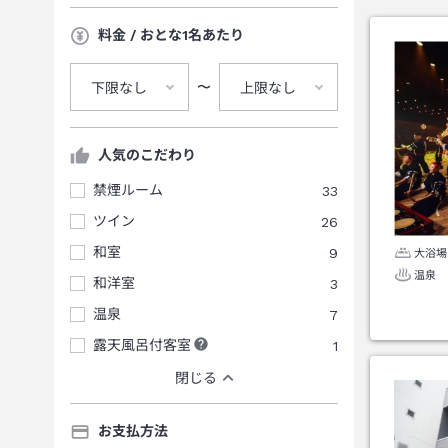
料金 / おとな1名あたり
〜
下限なし
上限なし
人気のこだわり
禁煙ルーム
33
ツイン
26
和室
9
大浴場
温泉
和洋室
3
温泉
7
露天風呂付客室
1
閉じる
お支払方法