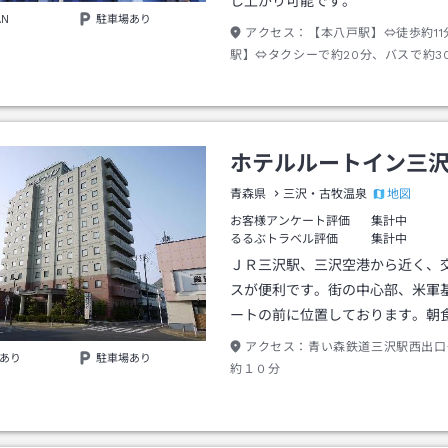
し上がり可能です。
AN
駐車場あり
アクセス：
【本八戸駅】⇔徒歩約11
駅】⇔タクシーで約20分、バスで約3
ＩＣ】⇔車で約15分 ■VOD無料 
バスルーム ■隣接大型駐車場無料
ホテルルートイン三
地図
青森県
三沢・古牧温泉
お客様アンケート評価
集計中
るるぶトラベル評価
集計中
ＪＲ三沢駅、三沢空港から近く、
スが便利です。街の中心部、米軍
ートの前に位置しております。朝
アクセス：
青い森鉄道三沢駅西出口
あり
駐車場あり
約１０分