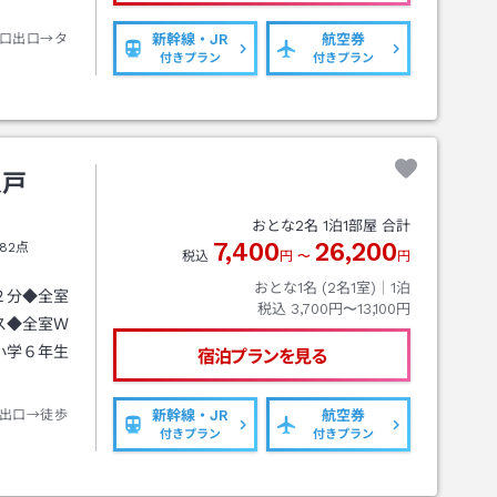
口出口→タ
新幹線・JR
航空券
付きプラン
付きプラン
八戸
おとな
2
名
1
泊
1
部屋 合計
7,400
26,200
82点
税込
円
〜
円
おとな1名 (
2
名1室)｜
1
泊
２分◆全室
税込
3,700円〜13,100円
ス◆全室Ｗ
小学６年生
宿泊プランを見る
出口→徒歩
新幹線・JR
航空券
付きプラン
付きプラン