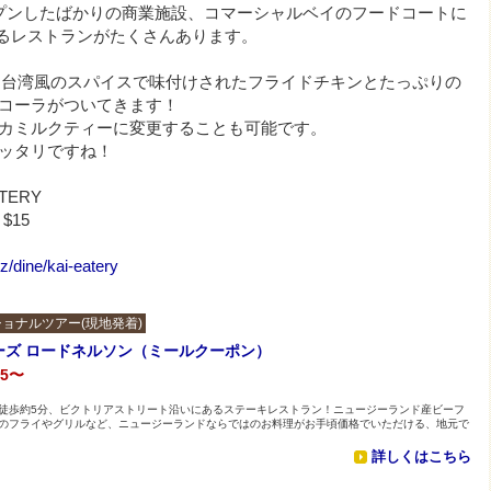
プンしたばかりの商業施設、コマーシャルベイのフードコートに
加しているレストランがたくさんあります。
は、台湾風のスパイスで味付けされたフライドチキンとたっぷりの
コーラがついてきます！
カミルクティーに変更することも可能です。
ッタリですね！
ATERY
$15
/dine/kai-eatery
ョナルツアー(現地発着)
ーズ ロードネルソン（ミールクーポン）
55〜
徒歩約5分、ビクトリアストリート沿いにあるステーキレストラン！ニュージーランド産ビーフ
のフライやグリルなど、ニュージーランドならではのお料理がお手頃価格でいただける、地元で
詳しくはこちら