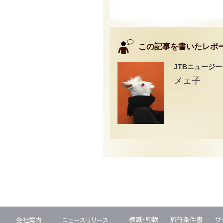
この記事を書いたレポ
JTBニュージ
メェ子
標識・約款
旅行条件書
サ
会社案内
ニュースリリース