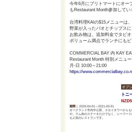
今年6月にブリトマートにオー
もRestaurant Month参
台湾料理KAIの$15メニュー
野菜が入ったバオとチップスに
お飲み物は、追加料金でタピオ
ボリューム満点でランチにもピ
COMMERCIAL BAY 内 KAY E
Restaurant Month 特別メニュー 
月-日 10:00～21:00
https://www.commercialbay.co.nz
オプシ
トニ
NZD
期間：
2020-04-01～2021-03-31
オークランド市内中心部、スカイタワーからも
や、ラム肉のステーキだけでなく、シーフード
も人気のレストランです。