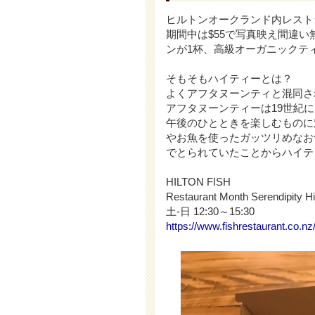
ヒルトンオークランド内レスト
期間中は$55で写真映え間違
ンが1杯、高級オーガニックテ
そもそもハイティーとは？
よくアフタヌーンティと混同さ
アフタヌーンティーは19世紀
午後のひとときを楽しむものに
やお魚を使ったガッツリめなお
でとられていたことからハイテ
HILTON FISH
Restaurant Month Serendipity H
土-日 12:30～15:30
https://www.fishrestaurant.co.nz