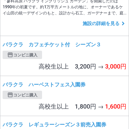
「蓼科高原 バラクラ イングリッシュ ガーデン」を開園したのは
1990年の初夏です。約1万平方メートルの地に、オーナーであるケ
イ山田の統一デザインのもと、設計から石工、ガーデナーまで、庭
園の全てを英国人専門家により創園。日本初の本格的英国式庭園と
施設の詳細を見る
して誕生いたしました。英国式庭園は、花々のやさしい色と香り、
そして蝶や蜂が飛び交い鳥が唄う、心地よい癒しの空間です。 当
初、英国から移植した2,500本もの草花をはじ
バラクラ カフェチケット付 シーズン３
コンビニ購入
高校生以上 3,200円 →
3,000円
バラクラ ハーベストフェス入園券
コンビニ購入
高校生以上 1,800円 →
1,600円
バラクラ レギュラーシーズン３前売入園券