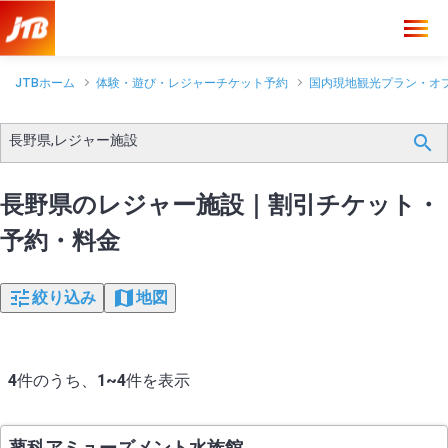
JTBホーム
体験・遊び・レジャーチケット予約
国内現地観光プラン・オ
長野県,レジャー施設
長野県のレジャー施設｜割引チケット・
予約・料金
絞り込み
地図
4
件のうち、
1~4
件を表示
蓼科アミューズメント水族館