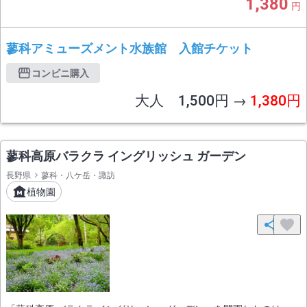
1,380
円
蓼科アミューズメント水族館 入館チケット
コンビニ購入
大人 1,500円 →
1,380円
蓼科高原バラクラ イングリッシュ ガーデン
長野県
蓼科・八ケ岳・諏訪
植物園