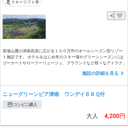
スキーリフト券
苗場山麓の津南高原に広がる１００万坪のオールシーズン型リゾー
ト施設です。 ホテルをはじめ冬のスキー場やグリーンシーズンには
ゴーカートやローラーリュージュ、グラウンドなど様々なアトラク
ションもお楽しみ頂けます。 また、キャンプ場やグランピングもご
施設の詳細を見る
利用頂けます。 展望温泉大浴場で心も身体もリフレッシュ。 スキー
シーズンでは、３月末まで 津南ランタン打上体験で幻想的な情景
も堪能頂けます。
ニューグリーンピア津南 ワンデイＢＢＱ付
コンビニ購入
大人
4,200円