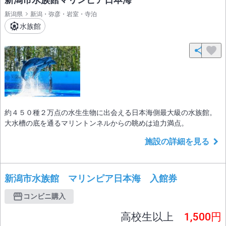
新潟県
新潟・弥彦・岩室・寺泊
水族館
約４５０種２万点の水生生物に出会える日本海側最大級の水族館。
大水槽の底を通るマリントンネルからの眺めは迫力満点。
施設の詳細を見る
新潟市水族館 マリンピア日本海 入館券
コンビニ購入
高校生以上
1,500円