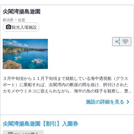
尖閣湾揚島遊園
新潟県
佐渡
観光入場施設
３月中旬頃から１１月下旬頃まで就航している海中透視船（グラス
ボート）に乗船すれば、尖閣湾内の断崖の間を抜け、餌付けされた
カモメやウミネコに迎えられながら、海中の魚の様子を観察し、豊
かな自然を堪能できます。
施設の詳細を見る
尖閣湾揚島遊園【割引】入園券