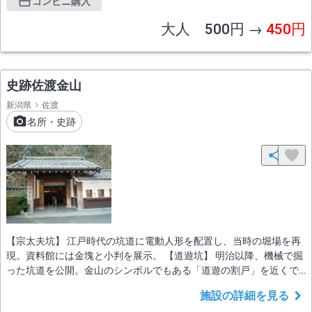
コンビニ購入
大人 500円 →
450円
史跡佐渡金山
新潟県
佐渡
名所・史跡
【宗太夫坑】 江戸時代の坑道に電動人形を配置し、当時の堀場を再
現。資料館には金塊と小判を展示。 【道遊坑】 明治以降、機械で掘
った坑道を公開。金山のシンボルでもある「道遊の割戸」を近くで
見ることができます。
施設の詳細を見る