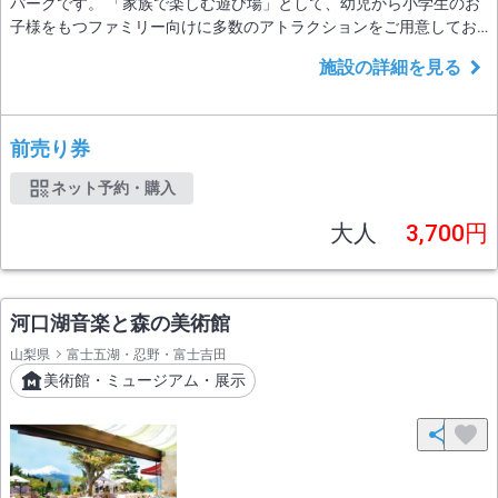
パークです。 「家族で楽しむ遊び場」として、幼児から小学生のお
子様をもつファミリー向けに多数のアトラクションをご用意してお
ります。アスレチックなど体を使って遊ぶアトラクションエリア、
施設の詳細を見る
愛犬とふれあい楽しむドッグエリアと、一日かけて様々な体験を満
喫いただけます。 様々な発見と体験のある「家族で楽しむ遊び場」
です。
前売り券
ネット予約・購入
大人
3,700円
河口湖音楽と森の美術館
山梨県
富士五湖・忍野・富士吉田
美術館・ミュージアム・展示