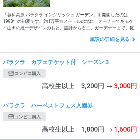
「蓼科高原 バラクラ イングリッシュ ガーデン」を開園したのは
1990年の初夏です。約1万平方メートルの地に、オーナーであるケ
イ山田の統一デザインのもと、設計から石工、ガーデナーまで、庭
園の全てを英国人専門家により創園。日本初の本格的英国式庭園と
施設の詳細を見る
して誕生いたしました。英国式庭園は、花々のやさしい色と香り、
そして蝶や蜂が飛び交い鳥が唄う、心地よい癒しの空間です。 当
初、英国から移植した2,500本もの草花をはじ
バラクラ カフェチケット付 シーズン３
コンビニ購入
高校生以上 3,200円 →
3,000円
バラクラ ハーベストフェス入園券
コンビニ購入
高校生以上 1,800円 →
1,600円