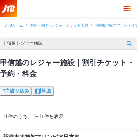
JTBホーム
体験・遊び・レジャーチケット予約
国内現地観光プラン・オ
甲信越,レジャー施設
甲信越のレジャー施設｜割引チケット・
予約・料金
絞り込み
地図
11
件のうち、
1~11
件を表示
新潟市水族館マリンピア日本海