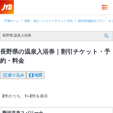
JTBホーム
体験・遊び・レジャーチケット予約
国内現地観光プラン・オ
長野県,温泉入浴券
長野県の温泉入浴券｜割引チケット・予
約・料金
絞り込み
地図
2
件のうち、
1~2
件を表示
野沢温泉スパリーナ