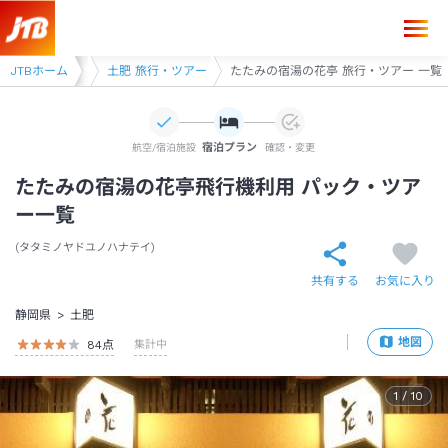
豆 旅行・ツアー
JTBホーム
土肥 旅行・ツアー
たたみの宿湯の花亭 旅行・ツアー 一覧
宿泊プラン
航空/宿泊施設
確認・変更
たたみの宿湯の花亭飛行機利用 パック・ツア
ー一覧
タタミノヤドユノハナテイ
共有する
お気に入り
静岡県
土肥
地図
84
点
集計中
1
/
10