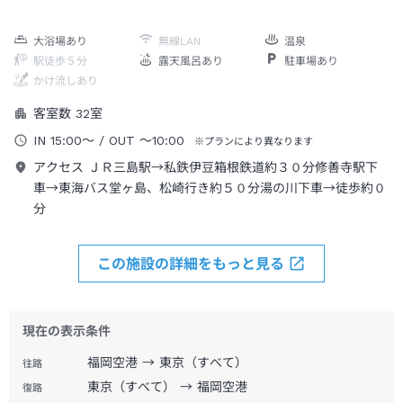
大浴場あり
無線LAN
温泉
駅徒歩５分
露天風呂あり
駐車場あり
かけ流しあり
客室数
32
室
IN
15:00
～
/ OUT
～
10:00
※プランにより異なります
アクセス
ＪＲ三島駅→私鉄伊豆箱根鉄道約３０分修善寺駅下
車→東海バス堂ヶ島、松崎行き約５０分湯の川下車→徒歩約０
分
この施設の詳細をもっと見る
現在の表示条件
福岡空港 → 東京（すべて）
往路
東京（すべて） → 福岡空港
復路