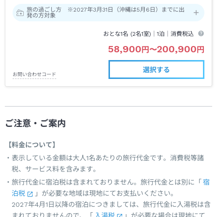
旅の過ごし方 ※2027年3月31日（沖縄は5月6日）までに出
発の方対象
おとな1名 (
2
名1室)｜
1泊
｜消費税込
58,900
200,900
円
〜
円
選択する
お問い合わせコード
ご注意・ご案内
【料金について】
表示している金額は大人1名あたりの旅行代金です。消費税等諸
税、サービス料を含みます。
旅行代金に宿泊税は含まれておりません。旅行代金とは別に「
宿
泊税
」が必要な地域は現地にてお支払いください。
2027年4月1日以降の宿泊につきましては、旅行代金に入湯税は含
まれておりませんので、「
入湯税
」が必要な場合は現地にて