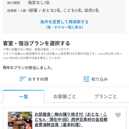
指定なし
1
泊
旅行期間
1部屋 / おとな2名, こども0名, 幼児0名
部屋数・人数
条件を変更して再検索する
（宿・ホテル一覧に戻る）
客室・宿泊プランを選択する
※特に記載のない場合、客室は風呂・トイレ付です。
※
すべて往復ANA航空券付きまたは往復JAL航空券付きの旅行代金です。
2026年8月10日
～
2027年8月4日
の旅行代金を表示しています。
6
件のプランが該当しました。
おすすめ順
絞り込み
お部屋ごと
プランごと
一覧
お部屋食◇鮑の踊り焼き付（おとな・こ
どもA／滞在中1回）西伊豆素材の金目鯛
姿煮海鮮会席（基本料理）