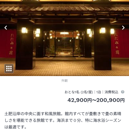
外観
おとな1名 (
2
名1室)｜
1泊
｜消費税込
42,900
200,900
円
〜
円
土肥沿岸の中央に面す和風旅館。館内すべてが畳敷きで畳の素晴
しさを堪能できる旅館です。海浜まで０分、特に海水浴シーズン
は最適です。