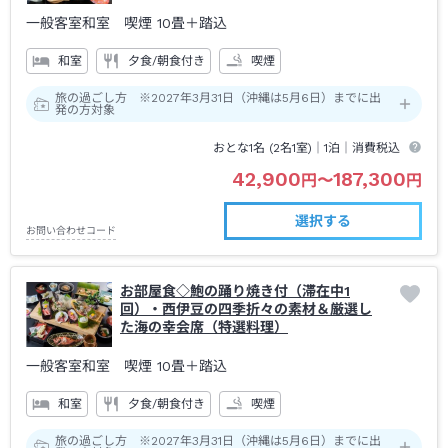
一般客室和室 喫煙
10畳＋踏込
和室
夕食/朝食付き
喫煙
旅の過ごし方 ※2027年3月31日（沖縄は5月6日）までに出
発の方対象
おとな1名 (
2
名1室)｜
1泊
｜消費税込
42,900
187,300
円
〜
円
選択する
お問い合わせコード
お部屋食◇鮑の踊り焼き付（滞在中1
回）・西伊豆の四季折々の素材＆厳選し
た海の幸会席（特選料理）
一般客室和室 喫煙
10畳＋踏込
和室
夕食/朝食付き
喫煙
旅の過ごし方 ※2027年3月31日（沖縄は5月6日）までに出