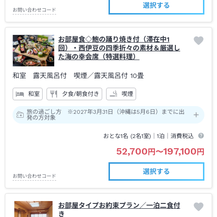
選択する
お問い合わせコード
お部屋食◇鮑の踊り焼き付（滞在中1
回）・西伊豆の四季折々の素材＆厳選し
た海の幸会席（特選料理）
和室 露天風呂付 喫煙
／露天風呂付
10畳
和室
夕食/朝食付き
喫煙
旅の過ごし方 ※2027年3月31日（沖縄は5月6日）までに出
発の方対象
おとな1名 (
2
名1室)｜
1泊
｜消費税込
52,700
197,100
円
〜
円
選択する
お問い合わせコード
お部屋タイプお約束プラン／一泊二食付
き