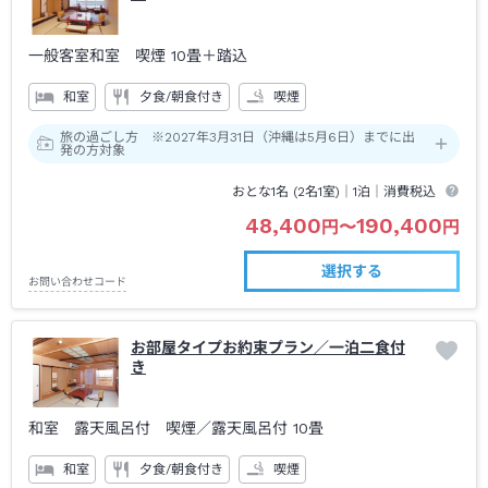
一般客室和室 喫煙
10畳＋踏込
和室
夕食/朝食付き
喫煙
旅の過ごし方 ※2027年3月31日（沖縄は5月6日）までに出
発の方対象
おとな1名 (
2
名1室)｜
1泊
｜消費税込
48,400
190,400
円
〜
円
選択する
お問い合わせコード
お部屋タイプお約束プラン／一泊二食付
き
和室 露天風呂付 喫煙
／露天風呂付
10畳
和室
夕食/朝食付き
喫煙