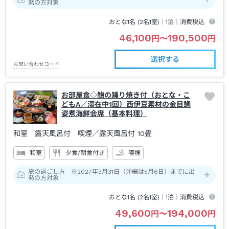
発の方対象
おとな1名 (
2
名1室)｜
1泊
｜消費税込
46,100
190,500
円
〜
円
選択する
お問い合わせコード
お部屋食◇鮑の踊り焼き付（おとな・こ
どもA／滞在中1回）西伊豆素材の金目鯛
姿煮海鮮会席（基本料理）
和室 露天風呂付 喫煙
／露天風呂付
10畳
和室
夕食/朝食付き
喫煙
旅の過ごし方 ※2027年3月31日（沖縄は5月6日）までに出
発の方対象
おとな1名 (
2
名1室)｜
1泊
｜消費税込
49,600
194,000
円
〜
円