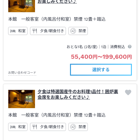
お楽しみください♪
本館 一般客室（内風呂付和室）禁煙
12畳＋踏込
和室
夕食/朝食付き
禁煙
おとな1名 (
2
名1室)｜
1泊
｜消費税込
55,400
199,600
円
〜
円
選択する
お問い合わせコード
夕食は特選国産牛のお料理1品付！囲炉裏
会席をお楽しみください♪
本館 一般客室（内風呂付和室）禁煙
12畳＋踏込
和室
夕食/朝食付き
禁煙