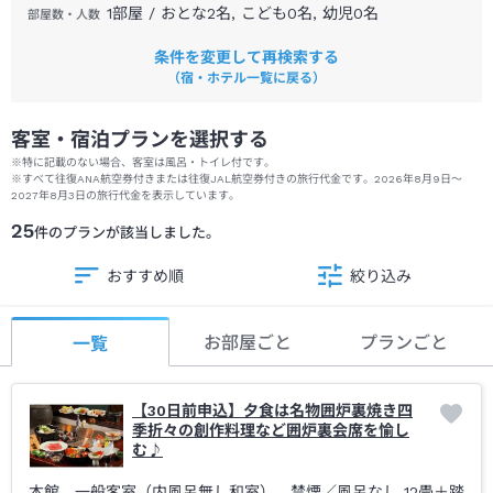
1部屋 / おとな2名, こども0名, 幼児0名
部屋数・人数
条件を変更して再検索する
（宿・ホテル一覧に戻る）
客室・宿泊プランを選択する
※特に記載のない場合、客室は風呂・トイレ付です。
※
すべて往復ANA航空券付きまたは往復JAL航空券付きの旅行代金です。
2026年8月9日
～
2027年8月3日
の旅行代金を表示しています。
25
件のプランが該当しました。
おすすめ順
絞り込み
お部屋ごと
プランごと
一覧
【30日前申込】夕食は名物囲炉裏焼き四
季折々の創作料理など囲炉裏会席を愉し
む♪
本館 一般客室（内風呂無し和室） 禁煙
／風呂なし
12畳＋踏