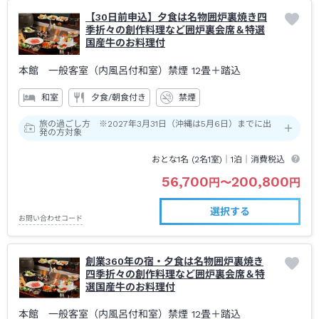
【30日前申込】夕食は名物囲炉裏焼き四
季折々の創作料理など囲炉裏会席＆特選
国産牛のお料理付
本館 一般客室（内風呂付和室）禁煙
12畳＋踏込
和室
夕食/朝食付き
禁煙
旅の過ごし方 ※2027年3月31日（沖縄は5月6日）までに出
発の方対象
おとな1名 (
2
名1室)｜
1泊
｜消費税込
56,700
200,800
円
〜
円
選択する
お問い合わせコード
創業360年の宿・夕食は名物囲炉裏焼き
四季折々の創作料理など囲炉裏会席＆特
選国産牛のお料理付
本館 一般客室（内風呂付和室）禁煙
12畳＋踏込