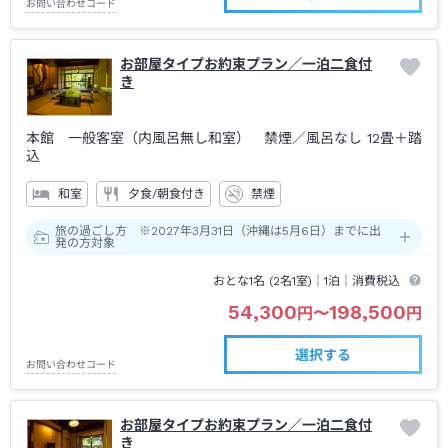
お問い合わせコード
お部屋タイプお約束プラン／一泊二食付
き
本館 一般客室（内風呂無し和室） 禁煙
／風呂なし
12畳＋踏
込
和室
夕食/朝食付き
禁煙
旅の過ごし方 ※2027年3月31日（沖縄は5月6日）までに出
発の方対象
おとな1名 (
2
名1室)｜
1泊
｜消費税込
54,300
198,500
円
〜
円
選択する
お問い合わせコード
お部屋タイプお約束プラン／一泊二食付
き