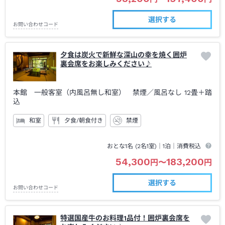
選択する
お問い合わせコード
夕食は炭火で新鮮な深山の幸を焼く囲炉
裏会席をお楽しみください♪
本館 一般客室（内風呂無し和室） 禁煙
／風呂なし
12畳＋踏
込
和室
夕食/朝食付き
禁煙
おとな1名 (
2
名1室)｜
1泊
｜消費税込
54,300
183,200
円
〜
円
選択する
お問い合わせコード
特選国産牛のお料理1品付！囲炉裏会席を