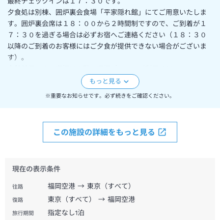
最終チェックインは１７：３０です。
夕食処は別棟、囲炉裏会食場「平家隠れ館」にてご用意いたしま
す。囲炉裏会席は１８：００から２時間制ですので、ご到着が１
７：３０を過ぎる場合は必ずお宿へご連絡ください（１８：３０
以降のご到着のお客様にはご夕食が提供できない場合がございま
す）。
全館禁煙です。喫煙は２階の喫煙ブースをご利用ください。
※重要なお知らせです。必ず続きをご確認ください。
この施設の詳細をもっと見る
現在の表示条件
福岡空港 → 東京（すべて）
往路
東京（すべて） → 福岡空港
復路
指定なし
1
泊
旅行期間