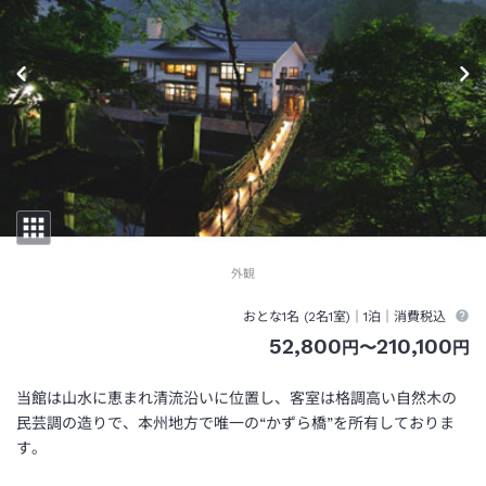
外観
おとな1名 (
2
名1室)｜
1泊
｜消費税込
52,800
210,100
円
〜
円
当館は山水に恵まれ清流沿いに位置し、客室は格調高い自然木の
民芸調の造りで、本州地方で唯一の“かずら橋”を所有しておりま
す。