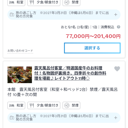
和室
夕食/朝食付き
禁煙
旅の過ごし方 ※2027年3月31日（沖縄は5月6日）までに出
発の方対象
おとな1名 (
2
名1室)｜
1泊
｜消費税込
77,000
201,400
円
〜
円
選択する
お問い合わせコード
露天風呂付客室／特選国産牛のお料理
付！名物囲炉裏焼き、四季折々の創作料
理を堪能♪レイトアウト11時◇
本館 露天風呂付客室（和室＋和ベッド2台）禁煙
／露天風呂
付
10畳＋次の間
和室
夕食/朝食付き
禁煙
旅の過ごし方 ※2027年3月31日（沖縄は5月6日）までに出
発の方対象