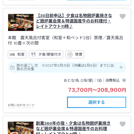
【30日前申込】夕食は名物囲炉裏焼きな
ど囲炉裏会席＆特選国産牛のお料理付・
レイトアウト11時♪
本館 露天風呂付客室（和室＋和ベッド2台）禁煙
／露天風呂
付
10畳＋次の間
和室
夕食/朝食付き
禁煙
旅の過ごし方 ※2027年3月31日（沖縄は5月6日）までに出
発の方対象
おとな1名 (
2
名1室)｜
1泊
｜消費税込
73,700
208,900
円
〜
円
選択する
お問い合わせコード
創業360年の宿・夕食は名物囲炉裏焼き
など囲炉裏会席＆特選国産牛のお料理