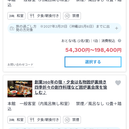
込
和室
夕食/朝食付き
禁煙
旅の過ごし方 ※2027年3月31日（沖縄は5月6日）までに出
発の方対象
おとな1名 (
2
名1室)｜
1泊
｜消費税込
54,300
198,400
円
〜
円
選択する
お問い合わせコード
創業360年の宿・夕食は名物囲炉裏焼き
四季折々の創作料理など囲炉裏会席を愉
しむ♪
本館 一般客室（内風呂無し和室） 禁煙
／風呂なし
12畳＋踏
込
和室
夕食/朝食付き
禁煙