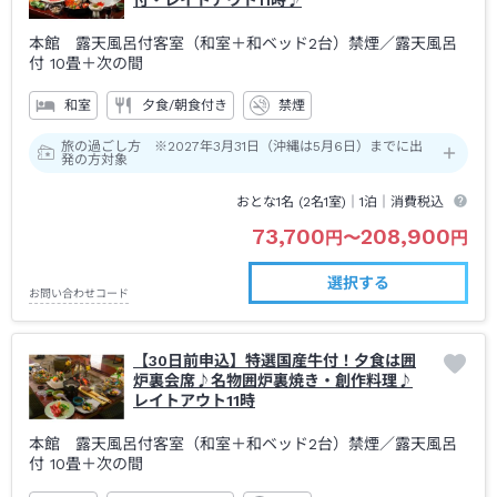
付・レイトアウト11時♪
本館 露天風呂付客室（和室＋和ベッド2台）禁煙
／露天風呂
付
10畳＋次の間
和室
夕食/朝食付き
禁煙
旅の過ごし方 ※2027年3月31日（沖縄は5月6日）までに出
発の方対象
おとな1名 (
2
名1室)｜
1泊
｜消費税込
73,700
208,900
円
〜
円
選択する
お問い合わせコード
【30日前申込】特選国産牛付！夕食は囲
炉裏会席♪名物囲炉裏焼き・創作料理♪
レイトアウト11時
本館 露天風呂付客室（和室＋和ベッド2台）禁煙
／露天風呂
付
10畳＋次の間