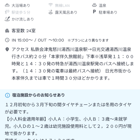
大浴場あり
無線LAN
温泉
駅徒歩５分
露天風呂あり
駐車場あり
かけ流しあり
客室数
24
室
IN
15:00
～
/ OUT
～
10:00
※プランにより異なります
アクセス
私鉄会津鬼怒川湯西川温泉駅→日光交通湯西川温泉
行きバス約２０分「本家伴久旅館前」下車※浅草発１１：００
時発と１４：３０発の特急が湯西川温泉駅発のバスへ接続しま
す。（１４：３０発の電車は最終バスへ接続） 日光市街から
本家伴久までは車で１時間３０分ほどかかります。
宿泊施設からのお知らせあり
１２月初旬から３月下旬の間タイヤチェーンまたは冬用のタイヤ
が必要です。
【小人料金適用年齢】小人Ａ：小学生、小人Ｂ：３歳～未就学
児。小人Ｄの１～２歳は幼児施設使用料として２，２００円が現
地で掛かります。