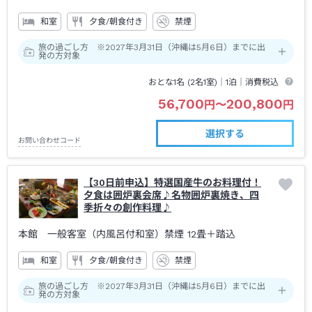
和室
夕食/朝食付き
禁煙
旅の過ごし方 ※2027年3月31日（沖縄は5月6日）までに出
発の方対象
おとな1名 (
2
名1室)｜
1泊
｜消費税込
56,700
200,800
円
〜
円
選択する
お問い合わせコード
【30日前申込】特選国産牛のお料理付！
夕食は囲炉裏会席♪名物囲炉裏焼き、四
季折々の創作料理♪
本館 一般客室（内風呂付和室）禁煙
12畳＋踏込
和室
夕食/朝食付き
禁煙
旅の過ごし方 ※2027年3月31日（沖縄は5月6日）までに出
発の方対象