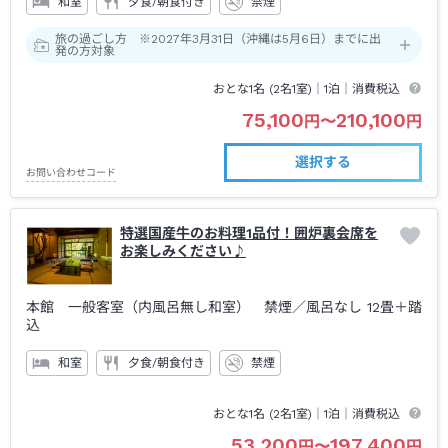
和室
夕食/朝食付き
禁煙
旅の過ごし方 ※2027年3月31日（沖縄は5月6日）までに出
発の方対象
おとな1名 (
2
名1室)｜
1泊
｜消費税込
75,100
210,100
円
〜
円
選択する
お問い合わせコード
特選国産牛のお料理1品付！囲炉裏会席を
お楽しみください♪
本館 一般客室（内風呂無し和室） 禁煙
／風呂なし
12畳＋踏
込
和室
夕食/朝食付き
禁煙
おとな1名 (
2
名1室)｜
1泊
｜消費税込
53,200
197,400
円
〜
円