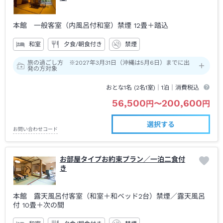
本館 一般客室（内風呂付和室）禁煙
12畳＋踏込
和室
夕食/朝食付き
禁煙
旅の過ごし方 ※2027年3月31日（沖縄は5月6日）までに出
発の方対象
おとな1名 (
2
名1室)｜
1泊
｜消費税込
56,500
200,600
円
〜
円
選択する
お問い合わせコード
お部屋タイプお約束プラン／一泊二食付
き
本館 露天風呂付客室（和室＋和ベッド2台）禁煙
／露天風呂
付
10畳＋次の間