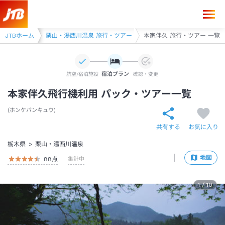
旅行・ツアー
JTBホーム
栗山・湯西川温泉 旅行・ツアー
本家伴久 旅行・ツアー 一覧
宿泊プラン
航空/宿泊施設
確認・変更
本家伴久飛行機利用 パック・ツアー一覧
ホンケバンキュウ
共有する
お気に入り
栃木県
栗山・湯西川温泉
地図
88
点
集計中
1
/
10