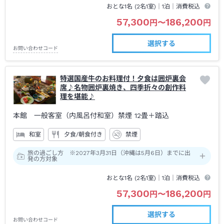
おとな1名 (
2
名1室)｜
1泊
｜消費税込
57,300
186,200
円
〜
円
選択する
お問い合わせコード
特選国産牛のお料理付！夕食は囲炉裏会
席♪名物囲炉裏焼き、四季折々の創作料
理を堪能♪
本館 一般客室（内風呂付和室）禁煙
12畳＋踏込
和室
夕食/朝食付き
禁煙
旅の過ごし方 ※2027年3月31日（沖縄は5月6日）までに出
発の方対象
おとな1名 (
2
名1室)｜
1泊
｜消費税込
57,300
186,200
円
〜
円
選択する
お問い合わせコード