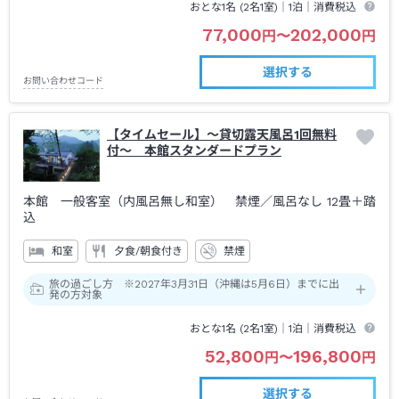
おとな1名 (
2
名1室)｜
1泊
｜消費税込
77,000
202,000
円
〜
円
選択する
お問い合わせコード
【タイムセール】～貸切露天風呂1回無料
付～ 本館スタンダードプラン
本館 一般客室（内風呂無し和室） 禁煙
／風呂なし
12畳＋踏
込
和室
夕食/朝食付き
禁煙
旅の過ごし方 ※2027年3月31日（沖縄は5月6日）までに出
発の方対象
おとな1名 (
2
名1室)｜
1泊
｜消費税込
52,800
196,800
円
〜
円
選択する