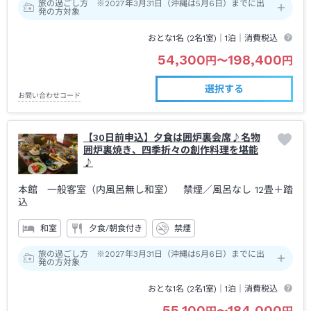
旅の過ごし方 ※2027年3月31日（沖縄は5月6日）までに出
発の方対象
おとな1名 (
2
名1室)｜
1泊
｜消費税込
54,300
198,400
円
〜
円
選択する
お問い合わせコード
【30日前申込】夕食は囲炉裏会席♪名物
囲炉裏焼き、四季折々の創作料理を堪能
♪
本館 一般客室（内風呂無し和室） 禁煙
／風呂なし
12畳＋踏
込
和室
夕食/朝食付き
禁煙
旅の過ごし方 ※2027年3月31日（沖縄は5月6日）までに出
発の方対象
おとな1名 (
2
名1室)｜
1泊
｜消費税込
55,100
184,000