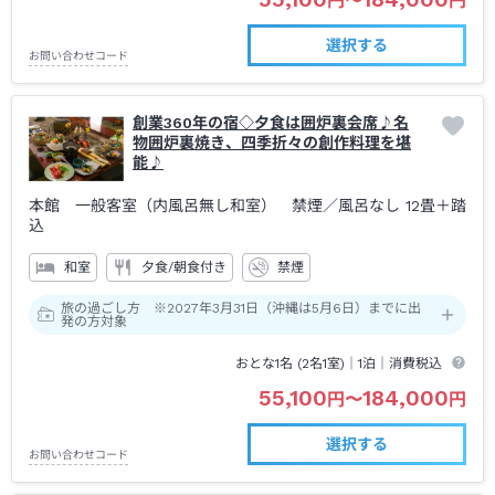
円
〜
円
選択する
お問い合わせコード
創業360年の宿◇夕食は囲炉裏会席♪名
物囲炉裏焼き、四季折々の創作料理を堪
能♪
本館 一般客室（内風呂無し和室） 禁煙
／風呂なし
12畳＋踏
込
和室
夕食/朝食付き
禁煙
旅の過ごし方 ※2027年3月31日（沖縄は5月6日）までに出
発の方対象
おとな1名 (
2
名1室)｜
1泊
｜消費税込
55,100
184,000
円
〜
円
選択する
お問い合わせコード