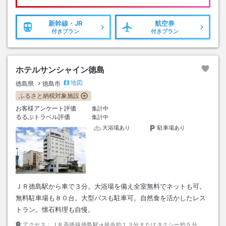
新幹線・JR
航空券
付きプラン
付きプラン
ホテルサンシャイン徳島
地図
徳島県
徳島市
ふるさと納税対象施設
お客様アンケート評価
集計中
るるぶトラベル評価
集計中
大浴場あり
駐車場あり
ＪＲ徳島駅から車で３分。大浴場を備え全室無料でネットも可。
無料駐車場も８０台。大型バスも駐車可。自然食を活かしたレス
トラン。懐石料理も自慢。
アクセス：
ＪＲ高徳線徳島駅→徒歩約１３分またはタクシー約５分