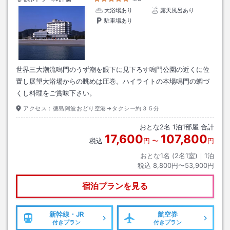
大浴場あり
露天風呂あり
駐車場あり
世界三大潮流鳴門のうず潮を眼下に見下ろす鳴門公園の近くに位
置し展望大浴場からの眺めは圧巻。ハイライトの本場鳴門の鯛づ
くし料理をご賞味下さい。
アクセス：
徳島阿波おどり空港→タクシー約３５分
おとな
2
名
1
泊
1
部屋 合計
17,600
107,800
税込
円
〜
円
おとな1名 (
2
名1室)｜
1
泊
税込
8,800円〜53,900円
宿泊プランを見る
新幹線・JR
航空券
付きプラン
付きプラン