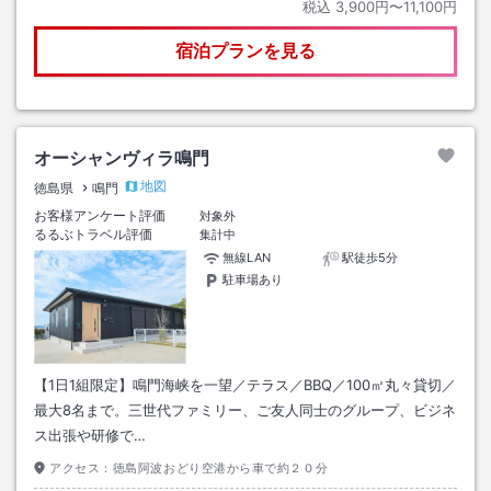
税込
3,900円〜11,100円
宿泊プランを見る
オーシャンヴィラ鳴門
地図
徳島県
鳴門
お客様アンケート評価
対象外
るるぶトラベル評価
集計中
無線LAN
駅徒歩5分
駐車場あり
【1日1組限定】鳴門海峡を一望／テラス／BBQ／100㎡丸々貸切／
最大8名まで。三世代ファミリー、ご友人同士のグループ、ビジネ
ス出張や研修で…
アクセス：
徳島阿波おどり空港から車で約２０分