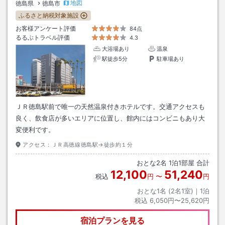
地図
徳島県
徳島市
ふるさと納税対象施設
お客様アンケート評価
84点
るるぶトラベル評価
4.3
大浴場あり
温泉
駅徒歩5分
駐車場あり
ＪＲ徳島駅前で唯一の天然温泉付きホテルです。交通アクセスも
良く、飲食店が多いエリアに位置し、館内にはコンビニもあり大
変便利です。
アクセス：
ＪＲ高徳線徳島駅→徒歩約１分
おとな
2
名
1
泊
1
部屋 合計
12,100
51,240
税込
円
〜
円
おとな1名 (
2
名1室)｜
1
泊
税込
6,050円〜25,620円
宿泊プランを見る