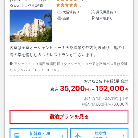
るるぶトラベル評価
5
大浴場あり
露天風呂あり
温泉
駐車場あり
客室は全室オーシャンビュー！天然温泉や館内阿波踊り、地の山
海の幸を愉しむ５つのレストランがございます。
アクセス：
ＪＲ鳴門線鳴門駅→タクシー約１０分又は路線バス又は空港
リムジンバス「ＵＺＳ ＢＵＳ」
おとな
2
名
1
泊
1
部屋 合計
35,200
152,000
税込
円
〜
円
おとな1名 (
2
名1室)｜
1
泊
税込
17,600円〜76,000円
宿泊プランを見る
新幹線・JR
航空券