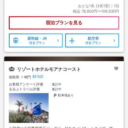
おとな1名 (
2
名1室)｜
1
泊
税込
78,800円〜106,630円
宿泊プランを見る
新幹線・JR
航空券
付きプラン
付きプラン
リゾートホテルモアナコースト
地図
徳島県
鳴門
お客様アンケート評価
集計中
るるぶトラベル評価
集計中
駐車場あり