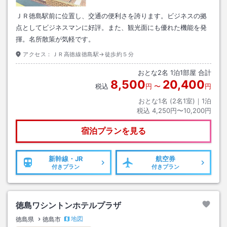
ＪＲ徳島駅前に位置し、交通の便利さを誇ります。ビジネスの拠
点としてビジネスマンに好評。また、観光面にも優れた機能を発
揮。名所散策が気軽です。
アクセス：
ＪＲ高徳線徳島駅→徒歩約５分
おとな
2
名
1
泊
1
部屋 合計
8,500
20,400
税込
円
〜
円
おとな1名 (
2
名1室)｜
1
泊
税込
4,250円〜10,200円
宿泊プランを見る
新幹線・JR
航空券
付きプラン
付きプラン
徳島ワシントンホテルプラザ
地図
徳島県
徳島市