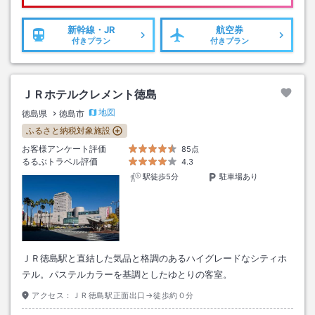
新幹線・JR
航空券
付きプラン
付きプラン
ＪＲホテルクレメント徳島
地図
徳島県
徳島市
ふるさと納税対象施設
お客様アンケート評価
85点
るるぶトラベル評価
4.3
駅徒歩5分
駐車場あり
ＪＲ徳島駅と直結した気品と格調のあるハイグレードなシティホ
テル。パステルカラーを基調としたゆとりの客室。
アクセス：
ＪＲ徳島駅正面出口→徒歩約０分