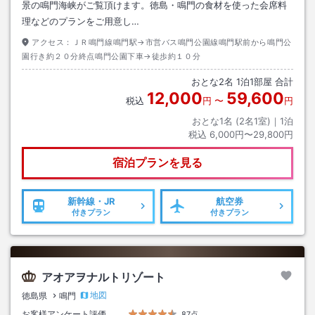
景の鳴門海峡がご覧頂けます。徳島・鳴門の食材を使った会席料
理などのプランをご用意し…
アクセス：
ＪＲ鳴門線鳴門駅→市営バス鳴門公園線鳴門駅前から鳴門公
園行き約２０分終点鳴門公園下車→徒歩約１０分
おとな
2
名
1
泊
1
部屋 合計
12,000
59,600
税込
円
〜
円
おとな1名 (
2
名1室)｜
1
泊
税込
6,000円〜29,800円
宿泊プランを見る
新幹線・JR
航空券
付きプラン
付きプラン
アオアヲナルトリゾート
地図
徳島県
鳴門
お客様アンケート評価
87点