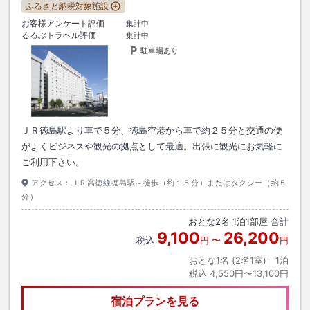
ふるさと納税対象施設
お客様アンケート評価
集計中
るるぶトラベル評価
集計中
駐車場あり
ＪＲ徳島駅より車で５分、徳島空港から車で約２５分と交通の便
がよくビジネスや観光の拠点として最適。出張に観光にお気軽に
ご利用下さい。
アクセス：
ＪＲ高徳線徳島駅～徒歩（約１５分）またはタクシー（約５
分）
おとな
2
名
1
泊
1
部屋 合計
9,100
26,200
税込
円
〜
円
おとな1名 (
2
名1室)｜
1
泊
税込
4,550円〜13,100円
宿泊プランを見る