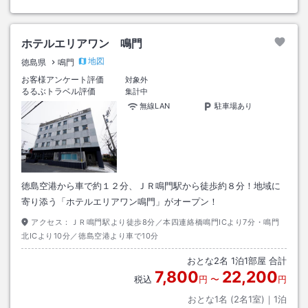
ホテルエリアワン 鳴門
地図
徳島県
鳴門
お客様アンケート評価
対象外
るるぶトラベル評価
集計中
無線LAN
駐車場あり
徳島空港から車で約１２分、ＪＲ鳴門駅から徒歩約８分！地域に
寄り添う「ホテルエリアワン鳴門」がオープン！
アクセス：
ＪＲ鳴門駅より徒歩8分／本四連絡橋鳴門ICより7分・鳴門
北ICより10分／徳島空港より車で10分
おとな
2
名
1
泊
1
部屋 合計
7,800
22,200
税込
円
〜
円
おとな1名 (
2
名1室)｜
1
泊