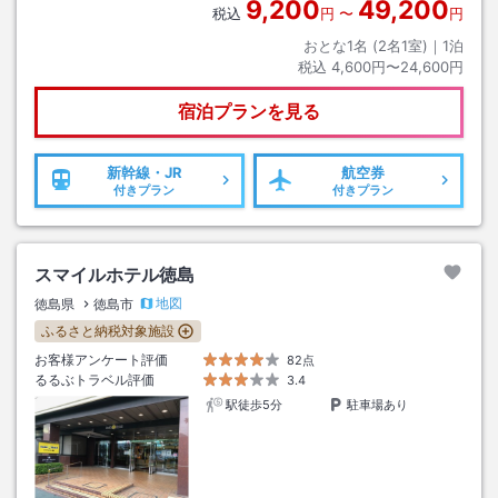
9,200
49,200
税込
円
〜
円
おとな1名 (
2
名1室)｜
1
泊
税込
4,600円〜24,600円
宿泊プランを見る
新幹線・JR
航空券
付きプラン
付きプラン
スマイルホテル徳島
地図
徳島県
徳島市
ふるさと納税対象施設
お客様アンケート評価
82点
るるぶトラベル評価
3.4
駅徒歩5分
駐車場あり