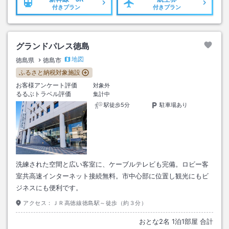
付きプラン
付きプラン
グランドパレス徳島
地図
徳島県
徳島市
ふるさと納税対象施設
お客様アンケート評価
対象外
るるぶトラベル評価
集計中
駅徒歩5分
駐車場あり
洗練された空間と広い客室に、ケーブルテレビも完備。ロビー客
室共高速インターネット接続無料。市中心部に位置し観光にもビ
ジネスにも便利です。
アクセス：
ＪＲ高徳線徳島駅～徒歩（約３分）
おとな
2
名
1
泊
1
部屋 合計