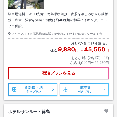
駐車場無料、Wi-Fi完備！徳島県庁隣接。夜景を楽しみながら鉄板
焼・和食・洋食を満喫！朝食は約40種類の和洋バイキング。コン
ビニ併設。
アクセス：
ＪＲ高徳線徳島駅→徒歩約２５分またはタクシー約５分
おとな
2
名
1
泊
1
部屋 合計
9,880
45,560
税込
円
〜
円
おとな1名 (
2
名1室)｜
1
泊
税込
4,940円〜22,780円
宿泊プランを見る
新幹線・JR
航空券
付きプラン
付きプラン
ホテルサンルート徳島