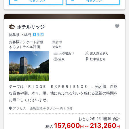
付きプラン
付きプラン
ホテルリッジ
地図
徳島県
鳴門
お客様アンケート評価
集計中
るるぶトラベル評価
対象外
大浴場あり
露天風呂あり
温泉
駐車場あり
テーマは「ＲＩＤＧＥ ＥＸＰＥＲＩＥＮＣＥ」。光と風、自然
な音色や潮、木々、陽、地にあふれる匂いを感じる至福の時間を
お過ごしくださいませ。
アクセス：
徳島空港→タクシー約３０分
おとな
2
名
1
泊
1
部屋 合計
157,600
213,260
税込
円
〜
円