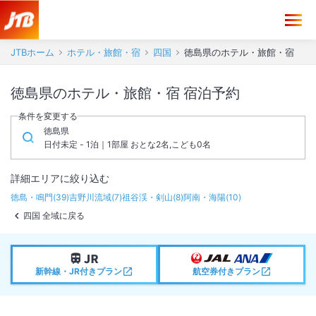
JTBホーム
ホテル・旅館・宿
四国
徳島県のホテル・旅館・宿
徳島県のホテル・旅館・宿 宿泊予約
条件を変更する
徳島県
日付未定 - 1泊｜1部屋 おとな2名,こども0名
詳細エリアに絞り込む
徳島・鳴門
(
39
)
吉野川流域
(
7
)
祖谷渓・剣山
(
8
)
阿南・海陽
(
10
)
四国 全域に戻る
新幹線・JR付きプラン
航空券付きプラン