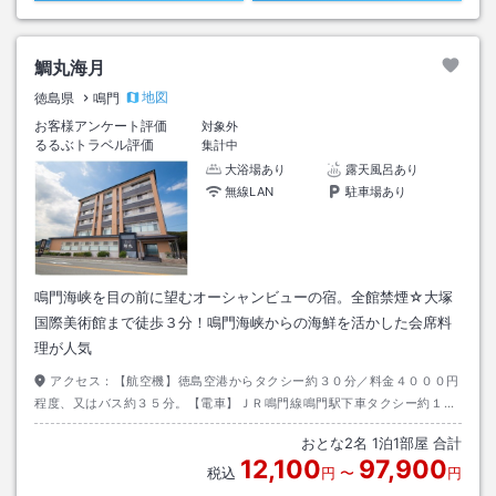
鯛丸海月
地図
徳島県
鳴門
お客様アンケート評価
対象外
るるぶトラベル評価
集計中
大浴場あり
露天風呂あり
無線LAN
駐車場あり
鳴門海峡を目の前に望むオーシャンビューの宿。全館禁煙☆大塚
国際美術館まで徒歩３分！鳴門海峡からの海鮮を活かした会席料
理が人気
アクセス：
【航空機】徳島空港からタクシー約３０分／料金４０００円
程度、又はバス約３５分。【電車】ＪＲ鳴門線鳴門駅下車タクシー約１５
分。【お車】神戸淡路鳴門自動車道鳴門北I．C利用。
おとな
2
名
1
泊
1
部屋 合計
12,100
97,900
税込
円
〜
円