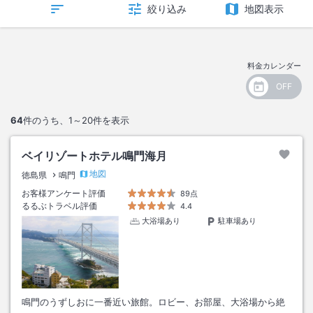
絞り込み
地図表示
料金カレンダー
64
件のうち、
1～20
件を表示
ベイリゾートホテル鳴門海月
地図
徳島県
鳴門
お客様アンケート評価
89点
るるぶトラベル評価
4.4
大浴場あり
駐車場あり
鳴門のうずしおに一番近い旅館。ロビー、お部屋、大浴場から絶