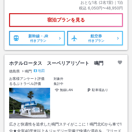
おとな1名 (
2
名1室)｜
1
泊
税込
6,050円〜48,950円
宿泊プランを見る
新幹線・JR
航空券
付きプラン
付きプラン
ホテルロータス スーペリアリゾート 鳴門
地図
徳島県
鳴門
お客様アンケート評価
対象外
るるぶトラベル評価
集計中
無線LAN
駐車場あり
広さと快適性を追求した鳴門ステイがここに！鳴門北ICから車で1
分★全室40平米以上＆ジャグジー完備で快適な滞在を。フリード