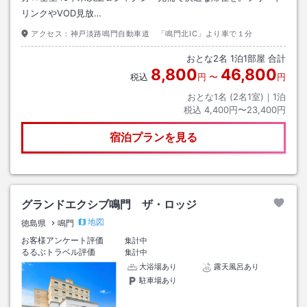
リンクやVOD見放…
アクセス：
神戸淡路鳴門自動車道 「鳴門北IC」より車で１分
おとな
2
名
1
泊
1
部屋 合計
8,800
46,800
税込
円
〜
円
おとな1名 (
2
名1室)｜
1
泊
税込
4,400円〜23,400円
宿泊プランを見る
グランドエクシブ鳴門 ザ・ロッジ
地図
徳島県
鳴門
お客様アンケート評価
集計中
るるぶトラベル評価
集計中
大浴場あり
露天風呂あり
駐車場あり