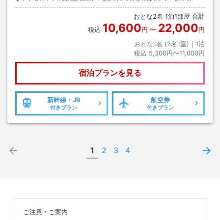
おとな
2
名
1
泊
1
部屋 合計
10,600
22,000
税込
円
〜
円
おとな1名 (
2
名1室)｜
1
泊
税込
5,300円〜11,000円
宿泊プランを見る
新幹線・JR
航空券
付きプラン
付きプラン
1
2
3
4
ご注意・ご案内