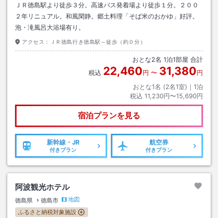
ＪＲ徳島駅より徒歩３分。高速バス発着場より徒歩１分。２００
２年リニュアル。和風閑静。郷土料理「そば米のおかゆ」好評。
泡・滝風呂大浴場有り。
アクセス：
ＪＲ徳島行き徳島駅～徒歩（約０分）
おとな
2
名
1
泊
1
部屋 合計
22,460
31,380
税込
円
〜
円
おとな1名 (
2
名1室)｜
1
泊
税込
11,230円〜15,690円
宿泊プランを見る
新幹線・JR
航空券
付きプラン
付きプラン
阿波観光ホテル
地図
徳島県
徳島市
ふるさと納税対象施設