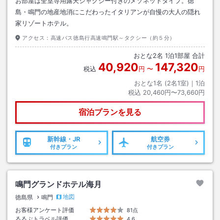
お部屋は全室専用露天ジャグジー付きのメゾネットタイプ。徳
島・鳴門の地産地消にこだわったイタリアンが自慢の大人の隠れ
家リゾートホテル。
アクセス：
高速バス徳島行高速鳴門駅～タクシー（約５分）
おとな
2
名
1
泊
1
部屋 合計
40,920
147,320
税込
円
〜
円
おとな1名 (
2
名1室)｜
1
泊
税込
20,460円〜73,660円
宿泊プランを見る
新幹線・JR
航空券
付きプラン
付きプラン
鳴門グランドホテル海月
地図
徳島県
鳴門
お客様アンケート評価
81点
るるぶトラベル評価
4.6