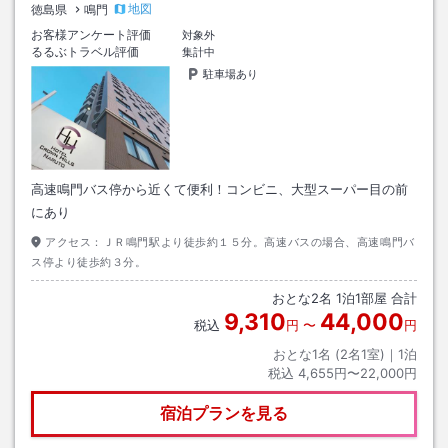
地図
徳島県
鳴門
お客様アンケート評価
対象外
るるぶトラベル評価
集計中
駐車場あり
高速鳴門バス停から近くて便利！コンビニ、大型スーパー目の前
にあり
アクセス：
ＪＲ鳴門駅より徒歩約１５分。高速バスの場合、高速鳴門バ
ス停より徒歩約３分。
おとな
2
名
1
泊
1
部屋 合計
9,310
44,000
税込
円
〜
円
おとな1名 (
2
名1室)｜
1
泊
税込
4,655円〜22,000円
宿泊プランを見る