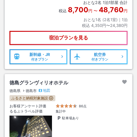
おとな
2
名
1
泊
1
部屋 合計
8,700
48,760
税込
円
〜
円
おとな1名 (
2
名1室)｜
1
泊
税込
4,350円〜24,380円
宿泊プランを見る
新幹線・JR
航空券
付きプラン
付きプラン
徳島グランヴィリオホテル
地図
徳島県
徳島市
ふるさと納税対象施設
お客様アンケート評価
86点
るるぶトラベル評価
集計中
駐車場あり