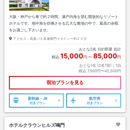
大阪・神戸から車で約２時間。瀬戸内海を望む開放的なリゾート
ホテルです。地中海を彷彿させる広大な敷地の中で、最高の余暇
をお過ごし下さいませ。
アクセス：
高速バス高速鳴門→タクシー約２５分
おとな
2
名
1
泊
1
部屋 合計
15,000
85,000
税込
円
〜
円
おとな1名 (
2
名1室)｜
1
泊
税込
7,500円〜42,500円
宿泊プランを見る
新幹線・JR
航空券
付きプラン
付きプラン
ホテルクラウンヒルズ鳴門