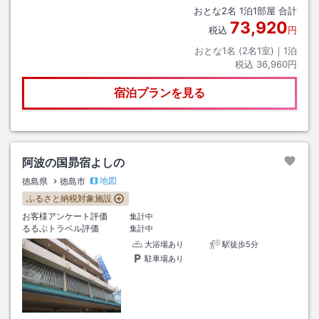
おとな
2
名
1
泊
1
部屋 合計
73,920
税込
円
おとな1名 (
2
名1室)｜
1
泊
税込
36,960円
宿泊プランを見る
阿波の国昴宿よしの
地図
徳島県
徳島市
ふるさと納税対象施設
お客様アンケート評価
集計中
るるぶトラベル評価
集計中
大浴場あり
駅徒歩5分
駐車場あり