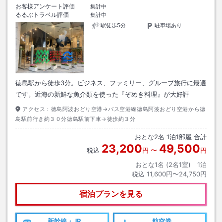
お客様アンケート評価
集計中
るるぶトラベル評価
集計中
駅徒歩5分
駐車場あり
徳島駅から徒歩3分。ビジネス、ファミリー、グループ旅行に最適
です。近海の新鮮な魚介類を使った『ぞめき料理』が大好評
アクセス：
徳島阿波おどり空港→バス空港線徳島阿波おどり空港から徳
島駅前行き約３０分徳島駅前下車→徒歩約３分
おとな
2
名
1
泊
1
部屋 合計
23,200
49,500
税込
円
〜
円
おとな1名 (
2
名1室)｜
1
泊
税込
11,600円〜24,750円
宿泊プランを見る
新幹線・JR
航空券