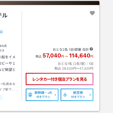
ホテル
図
89点
おとな
2
名
1
泊
1
部屋 合計
3.8
57,040
114,640
税込
円
〜
円
ぶ船をイメ
ロビーや１
おとな1名 (
2
名1室)｜
1
泊
税込
28,520円〜57,320円
など眺望と
レンタカー付き
宿泊プランを見る
→私鉄あお
イブ駅下車
新幹線・JR
航空券
付きプラン
付きプラン