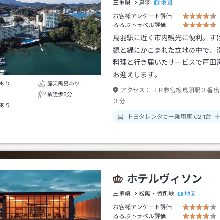
地図
三重県
鳥羽
お客様アンケート評価
るるぶトラベル評価
鳥羽駅に近く市内観光に便利。す
観と緑にかこまれた立地の中で、
料理と行き届いたサービスで戸田
お迎えします。
あり
露天風呂あり
アクセス：
ＪＲ参宮線鳥羽駅３番出
駅徒歩5分
３分
あり
トヨタレンタカー乗用車 C2 1台
ホテルヴィソン
地図
三重県
松阪・香肌峡
お客様アンケート評価
るるぶトラベル評価