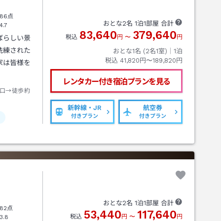
86点
おとな
2
名
1
泊
1
部屋 合計
4.7
83,640
379,640
税込
円
〜
円
ばらしい景
洗練された
おとな1名 (
2
名1室)｜
1
泊
税込
41,820円〜189,820円
家は皆様を
レンタカー付き
宿泊プランを見る
口→徒歩約
新幹線・JR
航空券
付きプラン
付きプラン
おとな
2
名
1
泊
1
部屋 合計
82点
53,440
117,640
税込
円
〜
円
3.8