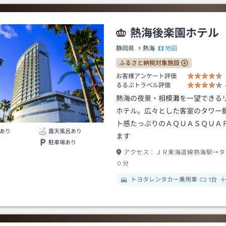
熱海後楽園ホテル
地図
静岡県
熱海
ふるさと納税対象施設
お客様アンケート評価
るるぶトラベル評価
熱海の夜景・相模灘を一望できる
ホテル。広々とした客室のタワー
ト感たっぷりのＡＱＵＡＳＱＵＡ
あり
露天風呂あり
ます
駐車場あり
アクセス：
ＪＲ東海道線熱海駅→タ
０分
トヨタレンタカー乗用車 C2 1台