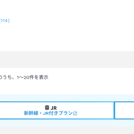
(
114
)
のうち、
1～20
件を表示
新幹線・JR付きプラン