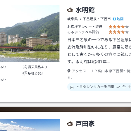
水明館
地図
岐阜県
下呂温泉・下呂市
お客様アンケート評価
るるぶトラベル評価
日本三名泉の一つである下呂温泉
支流飛騨川沿いに在り、豊富に湧
として古くから多くの方々に親し
す。水明館は昭和7年…
あり
露天風呂あり
アクセス：
ＪＲ高山本線下呂駅～徒
駅徒歩5分
分）
あり
トヨタレンタカー乗用車 C2 1台
戸田家