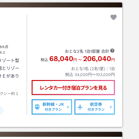
88点
おとな
2
名
1
泊
1
部屋 合計
4.2
68,040
206,040
税込
円
〜
円
リゾート型
館とリゾー
おとな1名 (
2
名1室)｜
1
泊
税込
34,020円〜103,020円
ＲＥがあり
レンタカー付き
宿泊プランを見る
クシー約１
新幹線・JR
航空券
付きプラン
付きプラン