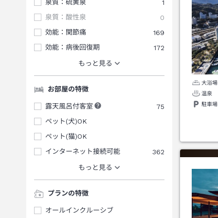
泉質：硫黄泉
1
泉質：酸性泉
0
効能：関節痛
169
効能：病後回復期
172
もっと見る
大浴場
お部屋の特徴
温泉
駐車場
露天風呂付客室
75
ペット(犬)OK
ペット(猫)OK
インターネット接続可能
362
もっと見る
プランの特徴
オールインクルーシブ