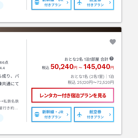
付きプラン
付きプラン
おとな
2
名
1
泊
1
部屋 合計
86点
50,240
145,040
税込
円
〜
円
4.4
ら成り、パ
おとな1名 (
2
名1室)｜
1
泊
税込
25,120円〜72,520円
棟共通にて
レンタカー付き
宿泊プランを見る
→私鉄名鉄
屋行き約４
新幹線・JR
航空券
屋線近鉄名
付きプラン
付きプラン
下車→徒歩