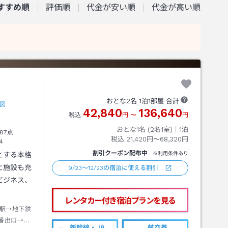
すすめ順
評価順
代金が安い順
代金が高い順
おとな
2
名
1
泊
1
部屋 合計
図
42,840
136,640
税込
円
〜
円
おとな1名 (
2
名1室)｜
1
泊
87点
税込
21,420円〜68,320円
4
割引クーポン配布中
とする本格
※利用条件あり
と施設も充
9/23～12/23の宿泊に使える割引…
ビジネス、
レンタカー付き
宿泊プランを見る
駅→地下鉄
番出口→徒
新幹線・JR
航空券