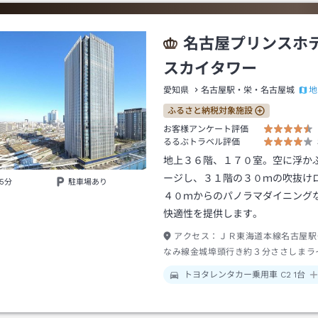
名古屋プリンス
スカイタワー
地
愛知県
名古屋駅・栄・名古屋城
ふるさと納税対象施設
お客様アンケート評価
るるぶトラベル評価
地上３６階、１７０室。空に浮か
ージし、３１階の３０ｍの吹抜け
5分
駐車場あり
４０ｍからのパノラマダイニング
快適性を提供します。
アクセス：
ＪＲ東海道本線名古屋駅
なみ線金城埠頭行き約３分ささしまラ
→徒歩約２分
トヨタレンタカー乗用車 C2 1台