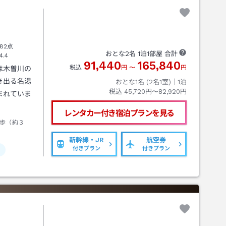
82点
おとな
2
名
1
泊
1
部屋 合計
4.4
91,440
165,840
税込
円
〜
円
は木曽川の
き出る名湯
おとな1名 (
2
名1室)｜
1
泊
税込
45,720円〜82,920円
まれていま
レンタカー付き
宿泊プランを見る
歩（約３
新幹線・JR
航空券
付きプラン
付きプラン