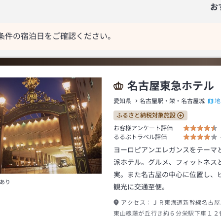
お
条件の宿泊日をご確認ください。
名古屋東急ホテル
地
愛知県
名古屋駅・栄・名古屋城
ふるさと納税対象施設
お客様アンケート評価
るるぶトラベル評価
ヨーロピアンエレガンスをテーマ
派ホテル。グルメ、フィットネス
実。また名古屋の中心に位置し、
あり
観光に交通至便。
アクセス：
ＪＲ東海道新幹線名古屋
東山線藤が丘行き約６分栄駅下車１２