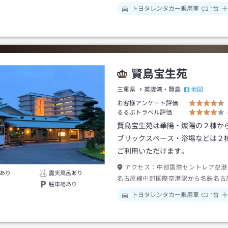
歩約５分
トヨタレンタカー乗用車 C2 1台
賢島宝生苑
地図
三重県
英虞湾・賢島
お客様アンケート評価
るるぶトラベル評価
賢島宝生苑は華陽・燦陽の２棟か
ブリックスペース・浴場などは２
ご利用いただけます。
アクセス：
中部国際セントレア空港
あり
露天風呂あり
名古屋線中部国際空港駅から名鉄名古
駐車場あり
０分名鉄名古屋駅下車→私鉄近鉄名古
トヨタレンタカー乗用車 C2 1台
古屋駅から賢島行き約１２０分賢島駅
約７分またはタクシー約３分