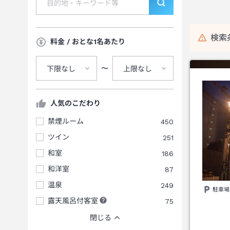
検索
料金 / おとな1名あたり
〜
下限なし
上限なし
人気のこだわり
禁煙ルーム
450
ツイン
251
和室
186
和洋室
87
温泉
249
駐車場
露天風呂付客室
75
閉じる