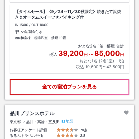
【タイムセール】《9／24～11／30秋限定》焼きたて浜焼
き＆オータムスイーツ★バイキング付
IN
チェックイン
15:00
/ OUT
チェックアウト
10:00
夕食/朝食付き
和室棟 標準和室 禁煙
10畳
おとな
2
名
1
泊
1
部屋 合計
39,200
85,000
税込
円
〜
円
おとな1名 (
2
名1室)｜
1
泊
税込
19,600円〜42,500円
全ての宿泊プランを見る
品川プリンスホテル
地図
東京都
品川・高輪・五反田
お客様アンケート評価
78点
るるぶトラベル評価
3.8