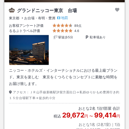
グランドニッコー東京 台場
地図
東京都
お台場・有明・豊洲
お客様アンケート評価
89点
るるぶトラベル評価
4.6
駅徒歩5分
駐車場あり
ニッコー・ホテルズ・インターナショナルにおける最上級ブラン
ド。東京を楽しむ 東京をくつろぐをコンセプトに素敵な時間を
お届け致します。
アクセス：
ＪＲ山手線新橋駅汐留方面出口→私鉄ゆりかもめ豊洲行き約
１５分台場駅下車→徒歩約０分
おとな
2
名
1
泊
1
部屋 合計
29,672
99,414
税込
円
〜
円
おとな1名 (
2
名1室)｜
1
泊