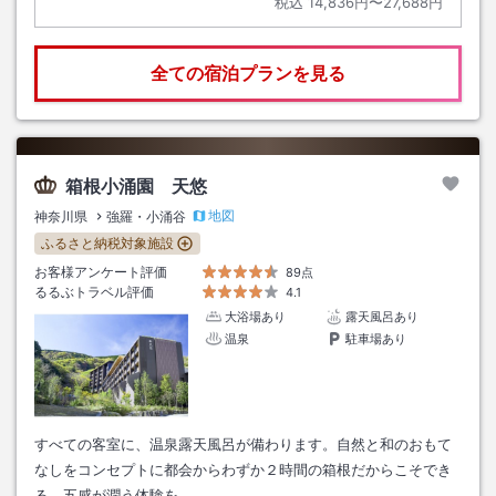
税込
14,836円〜27,688円
全ての宿泊プランを見る
箱根小涌園 天悠
地図
神奈川県
強羅・小涌谷
ふるさと納税対象施設
お客様アンケート評価
89点
るるぶトラベル評価
4.1
大浴場あり
露天風呂あり
温泉
駐車場あり
すべての客室に、温泉露天風呂が備わります。自然と和のおもて
なしをコンセプトに都会からわずか２時間の箱根だからこそでき
る、五感が潤う体験を。