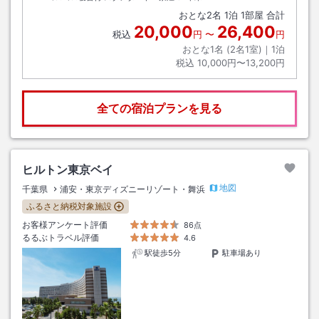
おとな
2
名
1
泊
1
部屋 合計
20,000
26,400
税込
円
〜
円
おとな1名 (
2
名1室)｜
1
泊
税込
10,000円〜13,200円
全ての宿泊プランを見る
ヒルトン東京ベイ
地図
千葉県
浦安・東京ディズニーリゾート・舞浜
ふるさと納税対象施設
お客様アンケート評価
86点
るるぶトラベル評価
4.6
駅徒歩5分
駐車場あり