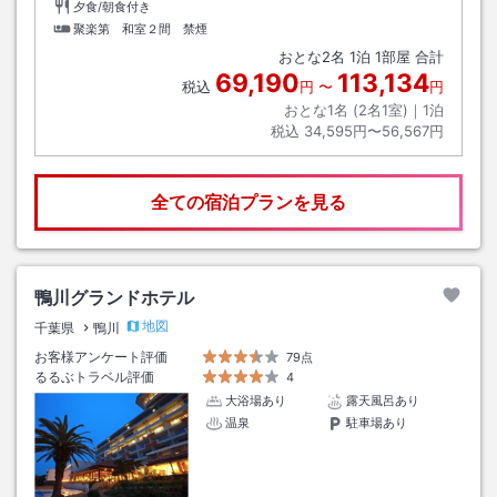
夕食/朝食付き
聚楽第 和室２間 禁煙
おとな
2
名
1
泊
1
部屋 合計
69,190
113,134
税込
円
〜
円
おとな1名 (
2
名1室)｜
1
泊
税込
34,595円〜56,567円
全ての宿泊プランを見る
鴨川グランドホテル
地図
千葉県
鴨川
お客様アンケート評価
79点
るるぶトラベル評価
4
大浴場あり
露天風呂あり
温泉
駐車場あり