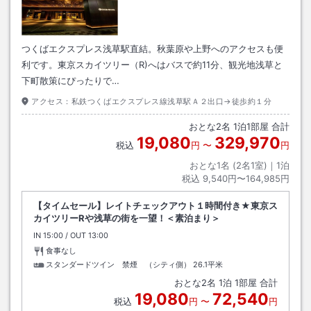
つくばエクスプレス浅草駅直結。秋葉原や上野へのアクセスも便
利です。東京スカイツリー（R)へはバスで約11分、観光地浅草と
下町散策にぴったりで…
アクセス：
私鉄つくばエクスプレス線浅草駅Ａ２出口→徒歩約１分
おとな
2
名
1
泊
1
部屋 合計
19,080
329,970
税込
円
〜
円
おとな1名 (
2
名1室)｜
1
泊
税込
9,540円〜164,985円
【タイムセール】レイトチェックアウト１時間付き★東京ス
カイツリーRや浅草の街を一望！＜素泊まり＞
IN
チェックイン
15:00
/ OUT
チェックアウト
13:00
食事なし
スタンダードツイン 禁煙 （シティ側）
26.1平米
おとな
2
名
1
泊
1
部屋 合計
19,080
72,540
税込
円
〜
円