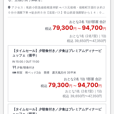
アクセス：
私鉄小田急線箱根湯本駅→バス元箱根・箱根町方面行き約２
０分小涌園下車→徒歩約５分【送迎バス】登山鉄道強羅駅から１４：００
～１６：４０まで２０分間隔で巡回シャトルバスあり（予約不要）
おとな
2
名
1
泊
1
部屋 合計
79,300
94,700
税込
円
〜
円
おとな1名 (
2
名1室)｜
1
泊
税込
39,650円〜47,350円
【タイムセール】夕朝食付き／夕食はプレミアムディナービ
ュッフェ（後半）
IN
チェックイン
15:00
/ OUT
チェックアウト
11:00
夕食/朝食付き
和室 和ベッド2台 禁煙 露天風呂付
35平米
おとな
2
名
1
泊
1
部屋 合計
79,300
94,700
税込
円
〜
円
おとな1名 (
2
名1室)｜
1
泊
税込
39,650円〜47,350円
【タイムセール】夕朝食付き／夕食はプレミアムディナービ
ュッフェ（前半）