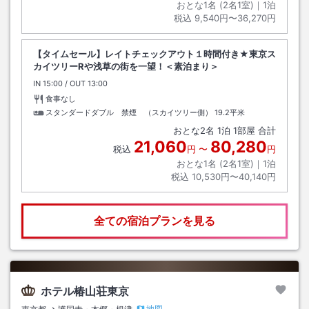
おとな1名 (
2
名1室)｜
1
泊
税込
9,540円〜36,270円
【タイムセール】レイトチェックアウト１時間付き★東京ス
カイツリーRや浅草の街を一望！＜素泊まり＞
IN
チェックイン
15:00
/ OUT
チェックアウト
13:00
食事なし
スタンダードダブル 禁煙 （スカイツリー側）
19.2平米
おとな
2
名
1
泊
1
部屋 合計
21,060
80,280
税込
円
〜
円
おとな1名 (
2
名1室)｜
1
泊
税込
10,530円〜40,140円
全ての宿泊プランを見る
ホテル椿山荘東京
地図