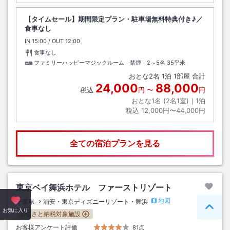
【タイムセール】期間限定プラン・駐車場無料特典付き♪／
食事なし
IN
チェックイン
15:00
/ OUT
チェックアウト
12:00
食事なし
ファミリーハッピーマジックルーム 禁煙 2～5名
35平米
おとな
2
名
1
泊
1
部屋 合計
24,000
88,000
税込
円
〜
円
おとな1名 (
2
名1室)｜
1
泊
税込
12,000円〜44,000円
全ての宿泊プランを見る
東京ベイ舞浜ホテル ファーストリゾート
地図
千葉県
浦安・東京ディズニーリゾート・舞浜
ペー
お気に入り
ふるさと納税対象施設
お客様アンケート評価
81点