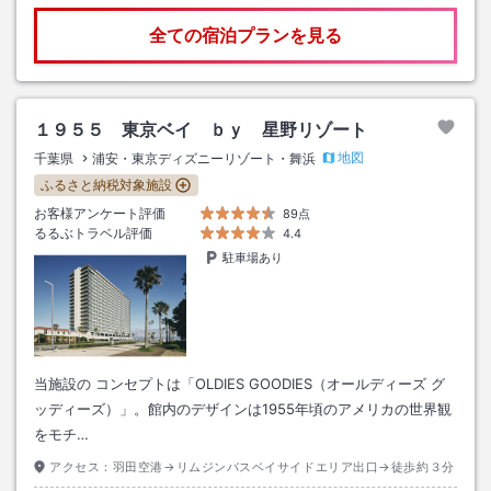
全ての宿泊プランを見る
１９５５ 東京ベイ ｂｙ 星野リゾート
地図
千葉県
浦安・東京ディズニーリゾート・舞浜
ふるさと納税対象施設
お客様アンケート評価
89点
るるぶトラベル評価
4.4
駐車場あり
当施設の コンセプトは「OLDIES GOODIES（オールディーズ グ
ッディーズ）」。館内のデザインは1955年頃のアメリカの世界観
をモチ…
アクセス：
羽田空港→リムジンバスベイサイドエリア出口→徒歩約３分