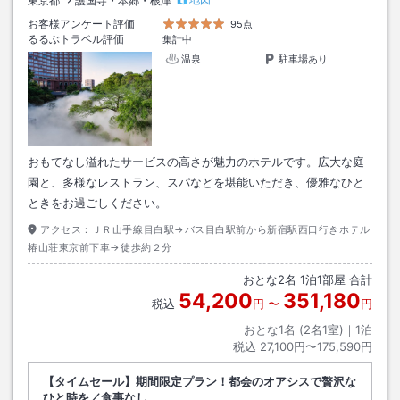
東京都
護国寺・本郷・根津
お客様アンケート評価
95点
るるぶトラベル評価
集計中
温泉
駐車場あり
おもてなし溢れたサービスの高さが魅力のホテルです。広大な庭
園と、多様なレストラン、スパなどを堪能いただき、優雅なひと
ときをお過ごしください。
アクセス：
ＪＲ山手線目白駅→バス目白駅前から新宿駅西口行きホテル
椿山荘東京前下車→徒歩約２分
おとな
2
名
1
泊
1
部屋 合計
54,200
351,180
税込
円
〜
円
おとな1名 (
2
名1室)｜
1
泊
税込
27,100円〜175,590円
【タイムセール】期間限定プラン！都会のオアシスで贅沢な
ひと時を／食事なし