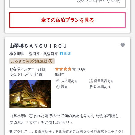
税込
7,000円〜13,000円
全ての宿泊プランを見る
山翠楼ＳＡＮＳＵＩＲＯＵ
地図
神奈川県
湯河原・奥湯河原
ふるさと納税対象施設
お客様アンケート評価
83点
るるぶトラベル評価
集計中
大浴場あり
露天風呂あり
温泉
駐車場あり
山紫水明に恵まれた清浄の中で旬の素材を活かした会席料理と、
展望風呂「大空」をお愉しみ下さい。
アクセス：
ＪＲ東京駅→ＪＲ東海道新幹線約５０分熱海駅下車→タクシ