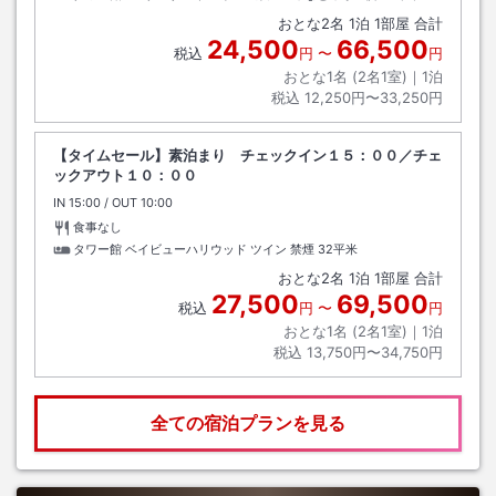
おとな
2
名
1
泊
1
部屋 合計
24,500
66,500
税込
円
〜
円
おとな1名 (
2
名1室)｜
1
泊
税込
12,250円〜33,250円
【タイムセール】素泊まり チェックイン１５：００／チェ
ックアウト１０：００
IN
チェックイン
15:00
/ OUT
チェックアウト
10:00
食事なし
タワー館 ベイビューハリウッド ツイン 禁煙
32平米
おとな
2
名
1
泊
1
部屋 合計
27,500
69,500
税込
円
〜
円
おとな1名 (
2
名1室)｜
1
泊
税込
13,750円〜34,750円
全ての宿泊プランを見る