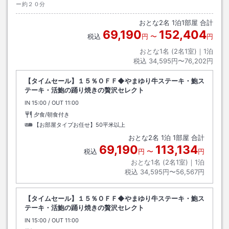
ー約２０分
おとな
2
名
1
泊
1
部屋 合計
69,190
152,404
税込
円
〜
円
おとな1名 (
2
名1室)｜
1
泊
税込
34,595円〜76,202円
【タイムセール】１５％ＯＦＦ◆やまゆり牛ステーキ・鮑ス
テーキ・活鮑の踊り焼きの贅沢セレクト
IN
チェックイン
15:00
/ OUT
チェックアウト
11:00
夕食/朝食付き
【お部屋タイプお任せ】50平米以上
おとな
2
名
1
泊
1
部屋 合計
69,190
113,134
税込
円
〜
円
おとな1名 (
2
名1室)｜
1
泊
税込
34,595円〜56,567円
【タイムセール】１５％ＯＦＦ◆やまゆり牛ステーキ・鮑ス
テーキ・活鮑の踊り焼きの贅沢セレクト
IN
チェックイン
15:00
/ OUT
チェックアウト
11:00