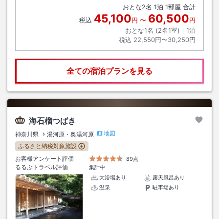
おとな
2
名
1
泊
1
部屋 合計
45,100
60,500
税込
円
〜
円
おとな1名 (
2
名1室)｜
1
泊
税込
22,550円〜30,250円
全ての宿泊プランを見る
海石榴つばき
地図
神奈川県
湯河原・奥湯河原
ふるさと納税対象施設
お客様アンケート評価
89点
るるぶトラベル評価
集計中
大浴場あり
露天風呂あり
温泉
駐車場あり