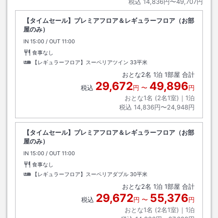
税込
14,836円〜49,707円
【タイムセール】プレミアフロア＆レギュラーフロア（お部
屋のみ）
IN
チェックイン
15:00
/ OUT
チェックアウト
11:00
食事なし
【レギュラーフロア】スーペリアツイン
33平米
おとな
2
名
1
泊
1
部屋 合計
29,672
49,896
税込
円
〜
円
おとな1名 (
2
名1室)｜
1
泊
税込
14,836円〜24,948円
【タイムセール】プレミアフロア＆レギュラーフロア（お部
屋のみ）
IN
チェックイン
15:00
/ OUT
チェックアウト
11:00
食事なし
【レギュラーフロア】スーペリアダブル
30平米
おとな
2
名
1
泊
1
部屋 合計
29,672
55,376
税込
円
〜
円
おとな1名 (
2
名1室)｜
1
泊