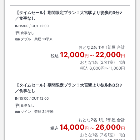
【タイムセール】期間限定プラン！大宮駅より徒歩約3分♪
／食事なし
IN
チェックイン
15:00
/ OUT
チェックアウト
12:00
食事なし
ダブル 禁煙
18平米
おとな
2
名
1
泊
1
部屋 合計
12,000
22,000
税込
円
〜
円
おとな1名 (
2
名1室)｜
1
泊
税込
6,000円〜11,000円
【タイムセール】期間限定プラン！大宮駅より徒歩約3分♪
／食事なし
IN
チェックイン
15:00
/ OUT
チェックアウト
12:00
食事なし
ツイン 禁煙
24平米
おとな
2
名
1
泊
1
部屋 合計
14,000
26,000
税込
円
〜
円
おとな1名 (
2
名1室)｜
1
泊