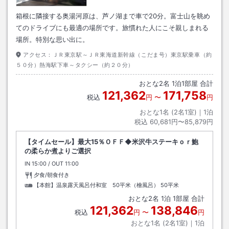
箱根に隣接する奥湯河原は、芦ノ湖まで車で20分。富士山を眺め
てのドライブにも最適の場所です。旅慣れた人にこそ親しまれる
場所。特別な思い出に。
アクセス：
ＪＲ東京駅～ＪＲ東海道新幹線（こだま号）東京駅乗車（約
５０分）熱海駅下車～タクシー（約２０分）
おとな
2
名
1
泊
1
部屋 合計
121,362
171,758
税込
円
〜
円
おとな1名 (
2
名1室)｜
1
泊
税込
60,681円〜85,879円
【タイムセール】最大15％ＯＦＦ◆米沢牛ステーキｏｒ鮑
の柔らか煮よりご選択
IN
チェックイン
15:00
/ OUT
チェックアウト
11:00
夕食/朝食付き
【本館】温泉露天風呂付和室 50平米（檜風呂）
50平米
おとな
2
名
1
泊
1
部屋 合計
121,362
138,846
税込
円
〜
円
おとな1名 (
2
名1室)｜
1
泊