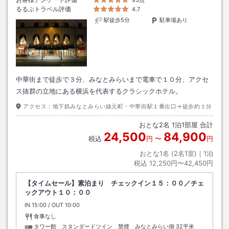
るるぶトラベル評価
4.7
駅徒歩5分
駐車場あり
中華街まで徒歩で３分、みなとみらいまで電車で１０分、アクセ
ス抜群の立地にある横浜を代表するクラシックホテル。
アクセス：
地下鉄みなとみらい線元町・中華街駅１番出口→徒歩約１分
おとな
2
名
1
泊
1
部屋 合計
24,500
84,900
税込
円
〜
円
おとな1名 (
2
名1室)｜
1
泊
税込
12,250円〜42,450円
【タイムセール】素泊まり チェックイン１５：００／チェ
ックアウト１０：００
IN
チェックイン
15:00
/ OUT
チェックアウト
10:00
食事なし
タワー館 スタンダードツイン 禁煙 みなとみらい側
32平米