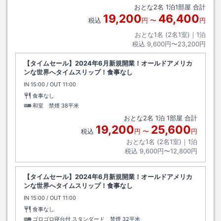
おとな
2
名
1
泊
1
部屋 合計
19,200
46,400
税込
円
〜
円
おとな1名 (
2
名1室)｜
1
泊
税込
9,600円〜23,200円
【タイムセール】2024年6月新規開業！オールドアメリカ
ンな世界へタイムスリップ！食事なし
IN
チェックイン
15:00
/ OUT
チェックアウト
11:00
食事なし
和室 禁煙
38平米
おとな
2
名
1
泊
1
部屋 合計
19,200
25,600
税込
円
〜
円
おとな1名 (
2
名1室)｜
1
泊
税込
9,600円〜12,800円
【タイムセール】2024年6月新規開業！オールドアメリカ
ンな世界へタイムスリップ！食事なし
IN
チェックイン
15:00
/ OUT
チェックアウト
11:00
食事なし
ゴロゴロ寝台付 スタンダード 禁煙
32平米