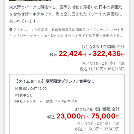
東京湾とパークに隣接する、国際的感覚と落着いた日本の雰囲気
を合わせ持つホテルです。海と空に囲まれたリゾートの雰囲気に
あふれています。
アクセス：
ＪＲ京葉線・武蔵野線舞浜駅南出口→モノレールリゾートラ
インリゾートゲートウェイ駅から約５分ベイサイド駅下車→徒歩約３分ま
たはディズニーリゾートクルーザー（無料送迎バス）約１分
おとな
2
名
1
泊
1
部屋 合計
22,424
322,436
税込
円
〜
円
おとな1名 (
2
名1室)｜
1
泊
税込
11,212円〜161,218円
【タイムセール】期間限定プラン♪／食事なし
IN
チェックイン
15:00
/ OUT
チェックアウト
12:00
食事なし
ヒルトンルーム 禁煙 1～3名
35平米
おとな
2
名
1
泊
1
部屋 合計
23,000
75,000
税込
円
〜
円
おとな1名 (
2
名1室)｜
1
泊
税込
11,500円〜37,500円