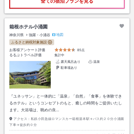
全ての宿泊プランを見る
箱根ホテル小涌園
地図
神奈川県
強羅・小涌谷
ふるさと納税対象施設
お客様アンケート評価
85点
るるぶトラベル評価
集計中
露天風呂あり
温泉
駐車場あり
『ユネッサン」と一体的に「温泉」「自然」「食事」を体験でき
るホテル』というコンセプトのもと、癒しの時間をご提供いたし
ます。大浴場は、眺めの良…
アクセス：
私鉄小田急線ロマンスカー箱根湯本駅→バス約２０分小涌園
下車→徒歩約０分