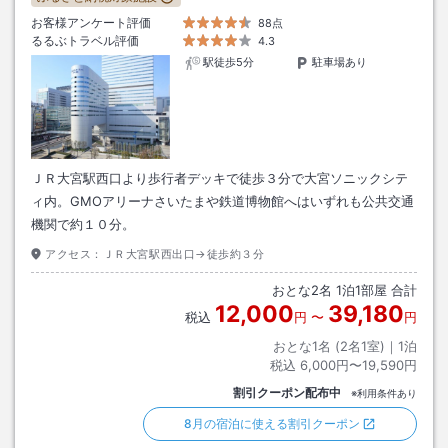
お客様アンケート評価
88点
るるぶトラベル評価
4.3
駅徒歩5分
駐車場あり
ＪＲ大宮駅西口より歩行者デッキで徒歩３分で大宮ソニックシテ
ィ内。GMOアリーナさいたまや鉄道博物館へはいずれも公共交通
機関で約１０分。
アクセス：
ＪＲ大宮駅西出口→徒歩約３分
おとな
2
名
1
泊
1
部屋 合計
12,000
39,180
税込
円
〜
円
おとな1名 (
2
名1室)｜
1
泊
税込
6,000円〜19,590円
割引クーポン配布中
※利用条件あり
8月の宿泊に使える割引クーポン