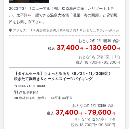
2023年3月リニューアル！鴨川松原海岸に面したリゾートホテ
ル。太平洋を一望できる温泉大浴場「湯屋 海の回廊」と貸切風
呂をお楽しみ下さい。
アクセス：
ＪＲ外房線安房鴨川駅→徒歩約１０分またはタクシー約３分
おとな
2
名
1
泊
1
部屋 合計
37,400
130,600
税込
円
〜
円
おとな1名 (
2
名1室)｜
1
泊
税込
18,700円〜65,300円
【タイムセール】ちょっと訳あり《9／24～11／30限定》
焼きたて浜焼き＆オータムスイーツバイキング
IN
チェックイン
15:00
/ OUT
チェックアウト
10:00
夕食/朝食付き
松林側洋室（禁煙） 44平米
44平米
おとな
2
名
1
泊
1
部屋 合計
37,400
79,600
税込
円
〜
円
おとな1名 (
2
名1室)｜
1
泊
税込
18,700円〜39,800円