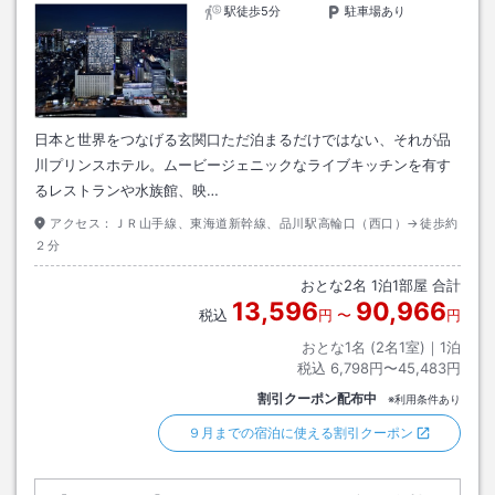
駅徒歩5分
駐車場あり
日本と世界をつなげる玄関口ただ泊まるだけではない、それが品
川プリンスホテル。ムービージェニックなライブキッチンを有す
るレストランや水族館、映…
アクセス：
ＪＲ山手線、東海道新幹線、品川駅高輪口（西口）→徒歩約
２分
おとな
2
名
1
泊
1
部屋 合計
13,596
90,966
税込
円
〜
円
おとな1名 (
2
名1室)｜
1
泊
税込
6,798円〜45,483円
割引クーポン配布中
※利用条件あり
９月までの宿泊に使える割引クーポン