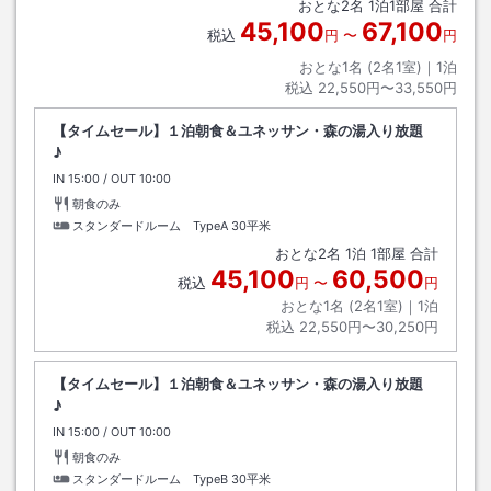
おとな
2
名
1
泊
1
部屋 合計
45,100
67,100
税込
円
〜
円
おとな1名 (
2
名1室)｜
1
泊
税込
22,550円〜33,550円
【タイムセール】１泊朝食＆ユネッサン・森の湯入り放題
♪
IN
チェックイン
15:00
/ OUT
チェックアウト
10:00
朝食のみ
スタンダードルーム TypeA
30平米
おとな
2
名
1
泊
1
部屋 合計
45,100
60,500
税込
円
〜
円
おとな1名 (
2
名1室)｜
1
泊
税込
22,550円〜30,250円
【タイムセール】１泊朝食＆ユネッサン・森の湯入り放題
♪
IN
チェックイン
15:00
/ OUT
チェックアウト
10:00
朝食のみ
スタンダードルーム TypeB
30平米