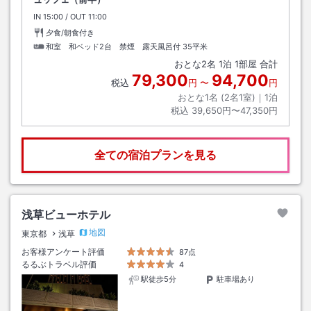
IN
チェックイン
15:00
/ OUT
チェックアウト
11:00
夕食/朝食付き
和室 和ベッド2台 禁煙 露天風呂付
35平米
おとな
2
名
1
泊
1
部屋 合計
79,300
94,700
税込
円
〜
円
おとな1名 (
2
名1室)｜
1
泊
税込
39,650円〜47,350円
全ての宿泊プランを見る
浅草ビューホテル
地図
東京都
浅草
お客様アンケート評価
87点
るるぶトラベル評価
4
駅徒歩5分
駐車場あり