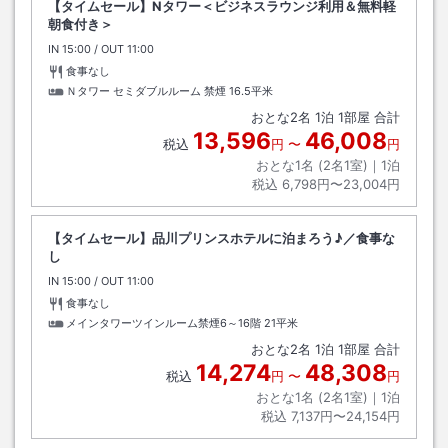
【タイムセール】Nタワー＜ビジネスラウンジ利用＆無料軽
朝食付き＞
IN
チェックイン
15:00
/ OUT
チェックアウト
11:00
食事なし
Ｎタワー セミダブルルーム 禁煙
16.5平米
おとな
2
名
1
泊
1
部屋 合計
13,596
46,008
税込
円
〜
円
おとな1名 (
2
名1室)｜
1
泊
税込
6,798円〜23,004円
【タイムセール】品川プリンスホテルに泊まろう♪／食事な
し
IN
チェックイン
15:00
/ OUT
チェックアウト
11:00
食事なし
メインタワーツインルーム禁煙6～16階
21平米
おとな
2
名
1
泊
1
部屋 合計
14,274
48,308
税込
円
〜
円
おとな1名 (
2
名1室)｜
1
泊
税込
7,137円〜24,154円