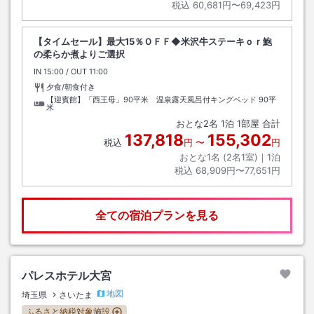
税込
60,681円〜69,423円
【タイムセール】最大15％ＯＦＦ◆米沢牛ステーキｏｒ鮑
の柔らか煮よりご選択
IN
チェックイン
15:00
/ OUT
チェックアウト
11:00
夕食/朝食付き
【迎賓館】「西王母」90平米 温泉露天風呂付キングベッド
90平
米
おとな
2
名
1
泊
1
部屋 合計
137,818
155,302
税込
円
〜
円
おとな1名 (
2
名1室)｜
1
泊
税込
68,909円〜77,651円
全ての宿泊プランを見る
パレスホテル大宮
地図
埼玉県
さいたま
ふるさと納税対象施設