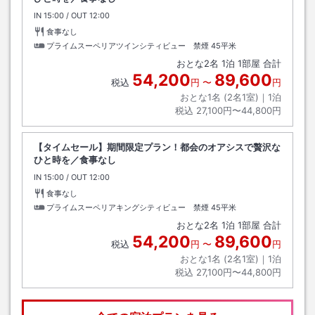
IN
チェックイン
15:00
/ OUT
チェックアウト
12:00
食事なし
プライムスーペリアツインシティビュー 禁煙
45平米
おとな
2
名
1
泊
1
部屋 合計
54,200
89,600
税込
円
〜
円
おとな1名 (
2
名1室)｜
1
泊
税込
27,100円〜44,800円
【タイムセール】期間限定プラン！都会のオアシスで贅沢な
ひと時を／食事なし
IN
チェックイン
15:00
/ OUT
チェックアウト
12:00
食事なし
プライムスーペリアキングシティビュー 禁煙
45平米
おとな
2
名
1
泊
1
部屋 合計
54,200
89,600
税込
円
〜
円
おとな1名 (
2
名1室)｜
1
泊
税込
27,100円〜44,800円