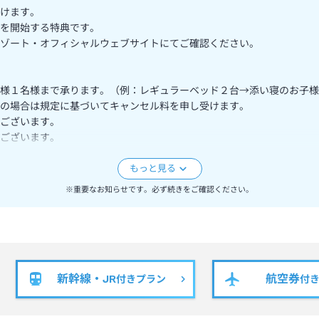
けます。
を開始する特典です。
ゾート・オフィシャルウェブサイトにてご確認ください。
様１名様まで承ります。（例：レギュラーベッド２台→添い寝のお子様
の場合は規定に基づいてキャンセル料を申し受けます。
ございます。
ございます。
ンサー式となります。
。
※重要なお知らせです。必ず続きをご確認ください。
ます。
新幹線・JR
航空券
付きプラン
付
前登録は、2026年9月1日（火）より一時休止いたします。