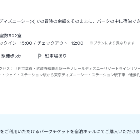
ディズニーシー(R)での冒険の余韻をそのままに、パークの中に宿泊で
室数
502
室
15:00
12:00
ックイン
/ チェックアウト
※プランにより異なります
駅徒歩5分
駐車場あり
クセス：
ＪＲ京葉線・武蔵野線舞浜駅→モノレールディズニーリゾートラインリゾ
ートウェイ・ステーション駅から東京ディズニーシー・ステーション駅下車→徒歩
をご利用いただけるパークチケットを宿泊ホテルにてご購入いただけま