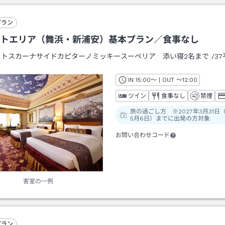
プラン
トエリア（舞浜・新浦安）基本プラン／食事なし
：
トスカーナサイドカピターノミッキースーペリア 添い寝2名まで
/
3
IN
チェックイン
15:00
～ | OUT
チェックアウト
～
12:00
ツイン
食事なし
禁煙
旅の過ごし方 ※2027年3月31日
5月6日）までに出発の方対象
お問い合わせコード
客室の一例
プラン