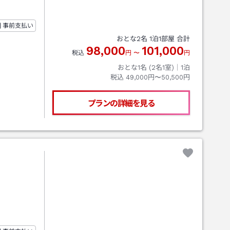
事前支払い
おとな
2
名
1
泊
1
部屋 合計
98,000
101,000
税込
円
〜
円
おとな1名 (
2
名1室)｜
1
泊
税込
49,000円〜50,500円
プランの詳細を見る