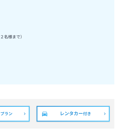
２名様まで）
レンタカー
きプラン
付き