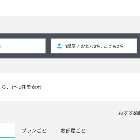
、断続的に客室修繕工事を実施いたします。
合がございます。
うち、
1～6
件を表示
おすすめ
覧
プランごと
お部屋ごと