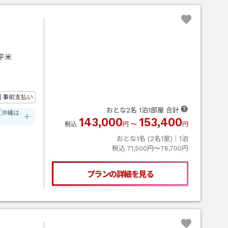
7平米
事前支払い
おとな
2
名
1
泊
1
部屋 合計
（沖縄は
143,000
153,400
税込
円
〜
円
おとな1名 (
2
名1室)｜
1
泊
税込
71,500円〜76,700円
プランの詳細を見る