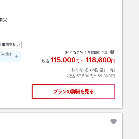
7平米
事前支払い
おとな
2
名
1
泊
1
部屋 合計
（沖縄は
115,000
118,600
税込
円
〜
円
おとな1名 (
2
名1室)｜
1
泊
税込
57,500円〜59,300円
プランの詳細を見る