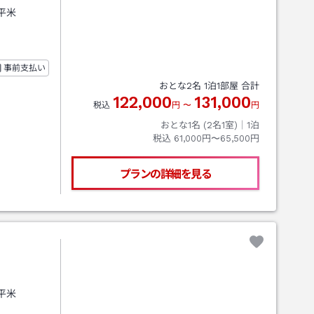
7平米
事前支払い
おとな
2
名
1
泊
1
部屋 合計
122,000
131,000
税込
円
〜
円
おとな1名 (
2
名1室)｜
1
泊
税込
61,000円〜65,500円
プランの詳細を見る
7平米