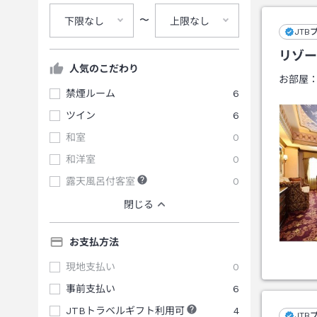
〜
下限なし
上限なし
JTB
リゾー
人気のこだわり
お部屋
禁煙ルーム
6
ツイン
6
和室
0
和洋室
0
露天風呂付客室
0
閉じる
お支払方法
現地支払い
0
事前支払い
6
JTBトラベルギフト利用可
4
JTB