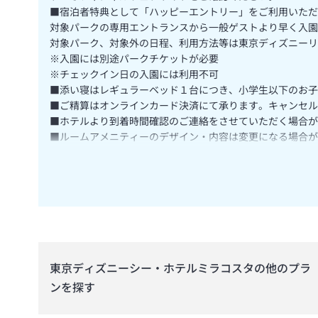
■宿泊者特典として「ハッピーエントリー」をご利用いただ
対象パークの専用エントランスから一般ゲストより早く入園
対象パーク、対象外の日程、利用方法等は東京ディズニーリ
※入園には別途パークチケットが必要
※チェックイン日の入園には利用不可
■添い寝はレギュラーベッド１台につき、小学生以下のお子
■ご精算はオンラインカード決済にて承ります。キャンセル
■ホテルより到着時間確認のご連絡をさせていただく場合が
■ルームアメニティーのデザイン・内容は変更になる場合が
■シャンプーおよびコンディショナーは備え付けのディスペ
■駐車料金は滞在中にレセプションにてご精算ください。
■全客室禁煙となります。ロビーの喫煙室をご利用ください
■当ホテルは宿泊約款に基づき宿泊契約のお申込みを受付け
■画像はイメージです。
（Ｃ）Ｄｉｓｎｅｙ
＜
オンラインチェックインについて
＞
東京ディズニーシー・ホテルミラコスタ
の他のプラ
旅行代理店、オンライン旅行会社より宿泊を予約された方の事
ンを探す
再開については、決まり次第お知らせいたします。