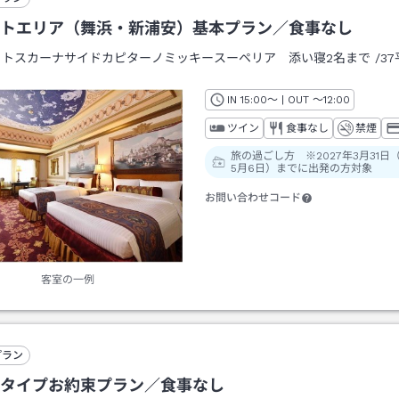
トエリア（舞浜・新浦安）基本プラン／食事なし
：
トスカーナサイドカピターノミッキースーペリア 添い寝2名まで
/
3
IN
チェックイン
15:00
～ | OUT
チェックアウト
～
12:00
ツイン
食事なし
禁煙
旅の過ごし方 ※2027年3月31日
5月6日）までに出発の方対象
お問い合わせコード
客室の一例
プラン
タイプお約束プラン／食事なし