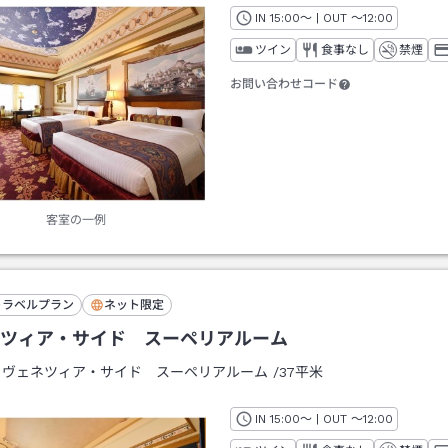
IN
チェックイン
15:00
～ | OUT
チェックアウト
～
12:00
ツイン
食事なし
禁煙
お問い合わせコード
客室の一例
トラベルプラン
ネット限定
ツィア・サイド スーペリアルーム
：
ヴェネツィア・サイド スーペリアルーム
/
37平米
IN
チェックイン
15:00
～ | OUT
チェックアウト
～
12:00