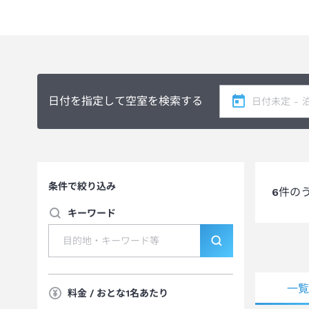
＜
客室修繕工事のお知らせ
＞
2026年8月19日（水）～2027年7月20日（火）の期間
工事期間中は騒音、振動や塗料に起因する臭気が発生する場
※工事期間、内容は予告なく変更となる場合がございます。
日付を指定して空室を検索する
条件で絞り込み
6
件の
キーワード
一
料金 / おとな1名あたり