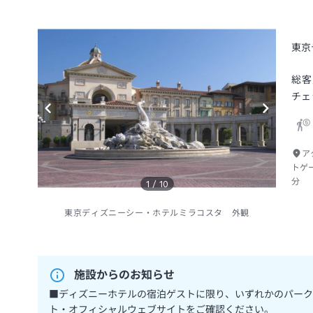
東京
総客
チェ
ア
トゲ
分
1
/
10
東京ディズニーシー・ホテルミラコスタ 外観
施設からのお知らせ
■ディズニーホテルの宿泊ゲストに限り、いずれかのパーク
ト・オフィシャルウェブサイトをご確認ください。