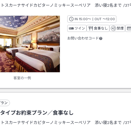
：
トスカーナサイドカピターノミッキースーペリア 添い寝2名まで
/
3
IN
チェックイン
15:00
～ | OUT
チェックアウト
～
12:00
ツイン
食事なし
禁煙
お問い合わせコード
客室の一例
プラン
タイプお約束プラン／食事なし
：
トスカーナサイドカピターノミッキースーペリア 添い寝2名まで
/
3