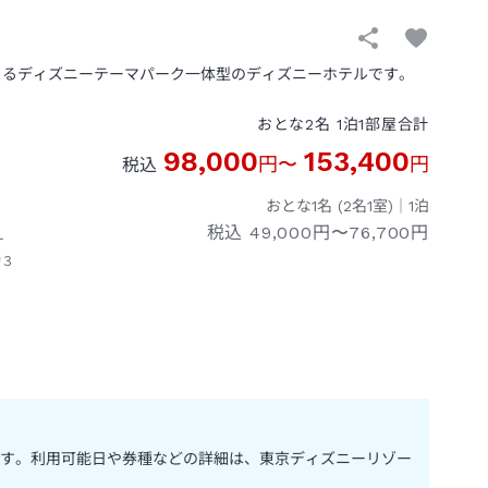
きるディズニーテーマパーク一体型のディズニーホテルです。
おとな
2
名
1
泊
1
部屋
合計
98,000
153,400
円
〜
円
税込
おとな1名 (
2
名1室)｜
1
泊
税込
49,000円〜76,700円
ー
約３
す。利用可能日や券種などの詳細は、東京ディズニーリゾー