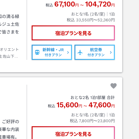
67,100
104,720
税込
円
〜
円
おとな1名 (
2
名1室)｜
1
泊
知の滴る緑
税込
33,550円〜52,360円
ルジュ土佐
で皆さまを
宿泊プランを見る
オリエント
新幹線・JR
航空券
付きプラン
付きプラン
土佐山下車
おとな
2
名
1
泊
1
部屋 合計
15,600
47,600
税込
円
〜
円
おとな1名 (
2
名1室)｜
1
泊
税込
7,800円〜23,800円
】ご好評の
豪華な内装
宿泊プランを見る
駐車場有。