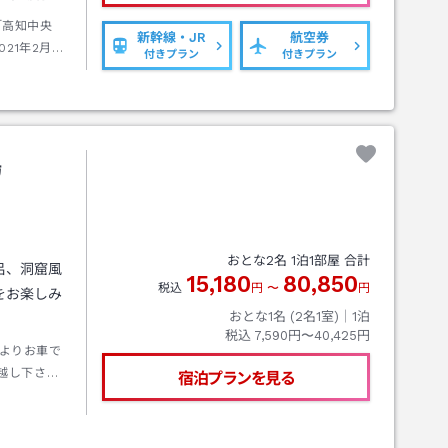
「高知中央
新幹線・JR
航空券
21年2月27
付きプラン
付きプラン
、土讃線高
湯
おとな
2
名
1
泊
1
部屋 合計
呂、洞窟風
15,180
80,850
税込
円
〜
円
をお楽しみ
おとな1名 (
2
名1室)｜
1
泊
税込
7,590円〜40,425円
よりお車で
越し下さ
宿泊プランを見る