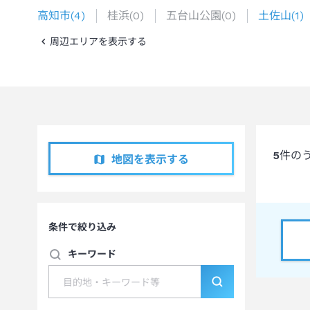
高知市
(
4
)
桂浜
(
0
)
五台山公園
(
0
)
土佐山
(
1
)
周辺エリアを表示する
5
件の
地図を表示する
条件で絞り込み
キーワード