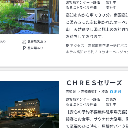
お客様アンケート評価
集計中
るるぶトラベル評価
集計中
高知市内から車で３０分。南国高
と澄みきった空に抱かれたオーベ
山。天然癒やし湯と極上のお料理
お待ちしております。
あり
露天風呂あり
アクセス：
高知龍馬空港→送迎バス
駐車場あり
ホテル高知から約３０分オーベルジュ
→徒歩約０分
ＣＨＲＥＳセリーズ
地図
高知県
高知市郊外・桂浜
お客様アンケート評価
対象外
るるぶトラベル評価
集計中
【安心の予約不要無料駐車場完備
接客とお食事、サウナ付大浴場、
で至福のひと時を。屋根付バイク