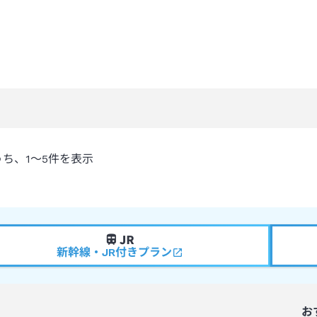
うち、
1～5
件を表示
新幹線・JR付きプラン
お