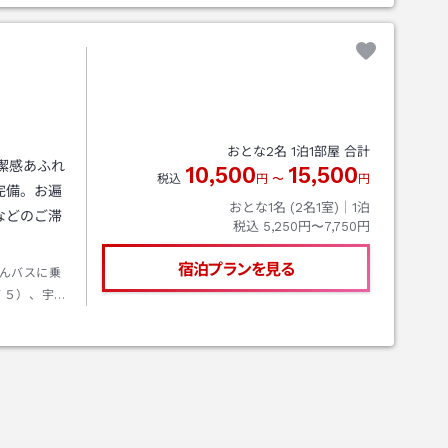
おとな
2
名
1
泊
1
部屋 合計
潔感あふれ
10,500
15,500
税込
円
〜
円
完備。お遍
おとな1名 (
2
名1室)｜
1
泊
などのご滞
税込
5,250円〜7,750円
宿泊プランを見る
んバスに乗
Ｙ５）、宇佐
円）し徒歩約