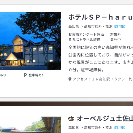
ホテルＳＰ－ｈａｒ
地図
高知県
高知市郊外・桂浜
お客様アンケート評価
対象外
るるぶトラベル評価
集計中
全国的に評価の高い高知県が誇れ
公園内に位置しており、自然がい
かな風景がここにあります。市内
０分。駐車場無料。
あり
駐車場あり
アクセス：
ＪＲ高知駅→タクシー約
オーベルジュ土佐
地図
高知県
高知市郊外・桂浜