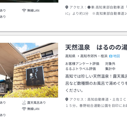
アクセス：
●車:高知東部自動車道
あり
無線LAN
IC」より約2分 ※高知東部自動車道20
あり
日開通●ＪＲ：山陽新幹線岡山駅乗換
知駅下車、タクシーにて約８分。
天然温泉 はるのの
地図
高知県
高知市郊外・桂浜
お客様アンケート評価
対象外
るるぶトラベル評価
集計中
高知では珍しい天然温泉！露天風
呂など数種類のお風呂で湯めぐり
ください。
アクセス：
高知自動車道・土佐ＩＣ
あり
露天風呂あり
１５分。春野総合運動公園を目印にお
無線LAN
い。
あり