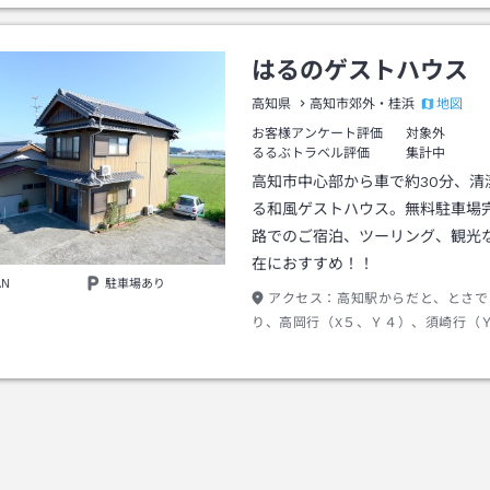
はるのゲストハウス
地図
高知県
高知市郊外・桂浜
お客様アンケート評価
対象外
るるぶトラベル評価
集計中
高知市中心部から車で約30分、清
る和風ゲストハウス。無料駐車場
路でのご宿泊、ツーリング、観光
在におすすめ！！
AN
駐車場あり
アクセス：
高知駅からだと、とさで
り、高岡行（X５、Ｙ４）、須崎行（
行（Y６）で川久保で下車（約８００
１分。