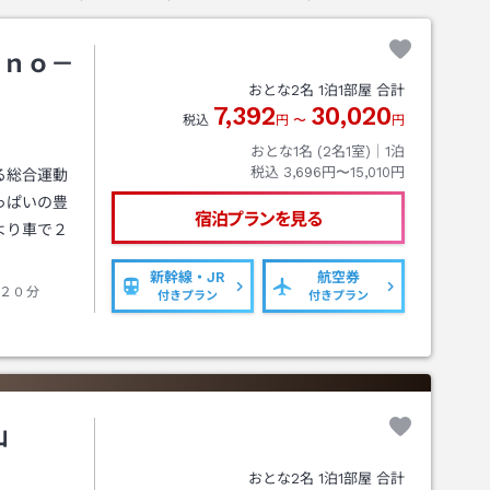
ｕｎｏ－
おとな
2
名
1
泊
1
部屋 合計
7,392
30,020
税込
円
〜
円
おとな1名 (
2
名1室)｜
1
泊
税込
3,696円〜15,010円
る総合運動
っぱいの豊
宿泊プランを見る
より車で２
新幹線・JR
航空券
２０分
付きプラン
付きプラン
山
おとな
2
名
1
泊
1
部屋 合計