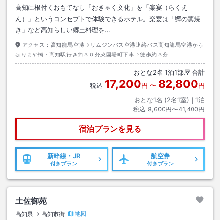
高知に根付くおもてなし「おきゃく文化」を「楽宴（らくえ
ん）」というコンセプトで体験できるホテル。楽宴は「鰹の藁焼
き」など高知らしい郷土料理を…
アクセス：
高知龍馬空港→リムジンバス空港連絡バス高知龍馬空港から
はりまや橋・高知駅行き約３０分菜園場町下車→徒歩約３分
おとな
2
名
1
泊
1
部屋 合計
17,200
82,800
税込
円
〜
円
おとな1名 (
2
名1室)｜
1
泊
税込
8,600円〜41,400円
宿泊プランを見る
新幹線・JR
航空券
付きプラン
付きプラン
土佐御苑
地図
高知県
高知市街