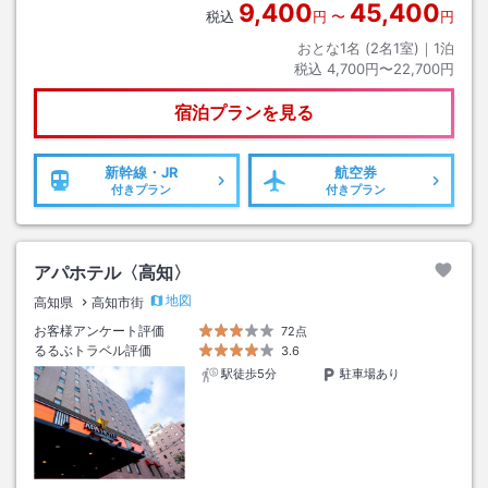
9,400
45,400
税込
円
〜
円
おとな1名 (
2
名1室)｜
1
泊
税込
4,700円〜22,700円
宿泊プランを見る
新幹線・JR
航空券
付きプラン
付きプラン
アパホテル〈高知〉
地図
高知県
高知市街
お客様アンケート評価
72点
るるぶトラベル評価
3.6
駅徒歩5分
駐車場あり