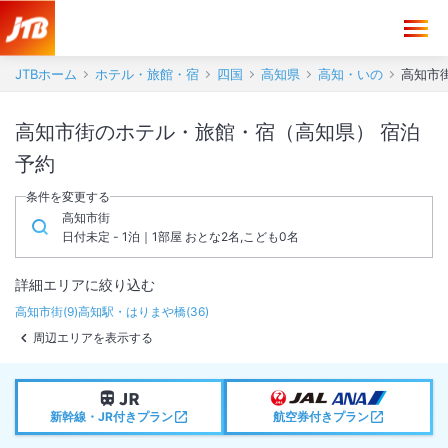
JTBホーム
ホテル・旅館・宿
四国
高知県
高知・いの
高知市
高知市街のホテル・旅館・宿（高知県） 宿泊
予約
条件を変更する
高知市街
日付未定 - 1泊｜1部屋 おとな2名,こども0名
詳細エリアに絞り込む
高知市街
(
9
)
高知駅・はりまや橋
(
36
)
周辺エリアを表示する
新幹線・JR付きプラン
航空券付きプラン