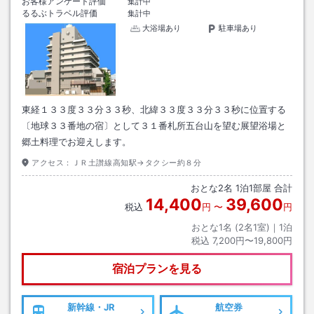
お客様アンケート評価
集計中
るるぶトラベル評価
集計中
大浴場あり
駐車場あり
東経１３３度３３分３３秒、北緯３３度３３分３３秒に位置する
〔地球３３番地の宿〕として３１番札所五台山を望む展望浴場と
郷土料理でお迎えします。
アクセス：
ＪＲ土讃線高知駅→タクシー約８分
おとな
2
名
1
泊
1
部屋 合計
14,400
39,600
税込
円
〜
円
おとな1名 (
2
名1室)｜
1
泊
税込
7,200円〜19,800円
宿泊プランを見る
新幹線・JR
航空券