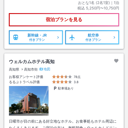
おとな1名 (
2
名1室)｜
1
泊
税込
5,250円〜10,750円
宿泊プランを見る
新幹線・JR
航空券
付きプラン
付きプラン
ウェルカムホテル高知
地図
高知県
高知市街
お客様アンケート評価
78点
るるぶトラベル評価
3.8
駐車場あり
日曜市が目の前にある好立地なホテル。お食事処もホテル周辺に
たくさんあります。ご宿泊の方は、無料朝食・ウェルカムドリン