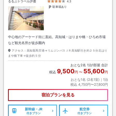
るるぶトラベル評価
4.3
駐車場あり
中心地のアーケード街に直結。高知城・はりまや橋・ひろめ市場
など観光名所が徒歩圏内
アクセス：
高知龍馬空港→リムジンバスＪＲ高知駅行き約２５分北はり
まや橋下車→徒歩約５分
おとな
2
名
1
泊
1
部屋 合計
9,500
55,600
税込
円
〜
円
おとな1名 (
2
名1室)｜
1
泊
税込
4,750円〜27,800円
宿泊プランを見る
新幹線・JR
航空券
付きプラン
付きプラン