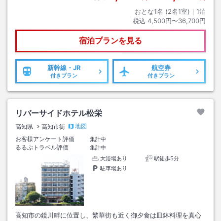
おとな1名 (
2
名1室)｜
1
泊
税込
4,500円〜36,700円
宿泊プランを見る
新幹線・JR
航空券
付きプラン
付きプラン
リバーサイドホテル松栄
地図
高知県
高知市街
お客様アンケート評価
集計中
るるぶトラベル評価
集計中
大浴場あり
駅徒歩5分
駐車場あり
高知市の鏡川畔に位置し、繁華街も近く御夕食は皿鉢料理を真心