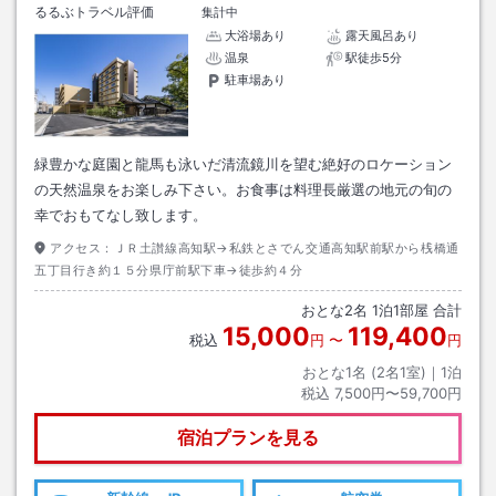
るるぶトラベル評価
集計中
大浴場あり
露天風呂あり
温泉
駅徒歩5分
駐車場あり
緑豊かな庭園と龍馬も泳いだ清流鏡川を望む絶好のロケーション
の天然温泉をお楽しみ下さい。お食事は料理長厳選の地元の旬の
幸でおもてなし致します。
アクセス：
ＪＲ土讃線高知駅→私鉄とさでん交通高知駅前駅から桟橋通
五丁目行き約１５分県庁前駅下車→徒歩約４分
おとな
2
名
1
泊
1
部屋 合計
15,000
119,400
税込
円
〜
円
おとな1名 (
2
名1室)｜
1
泊
税込
7,500円〜59,700円
宿泊プランを見る