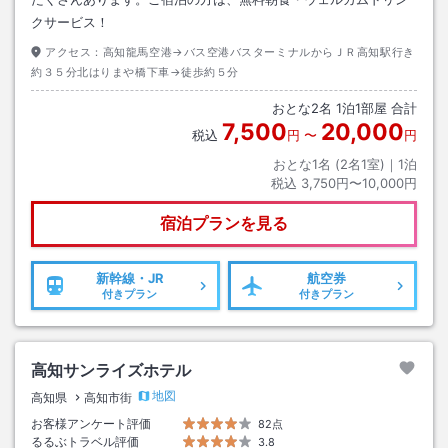
クサービス！
アクセス：
高知龍馬空港→バス空港バスターミナルからＪＲ高知駅行き
約３５分北はりまや橋下車→徒歩約５分
おとな
2
名
1
泊
1
部屋 合計
7,500
20,000
税込
円
〜
円
おとな1名 (
2
名1室)｜
1
泊
税込
3,750円〜10,000円
宿泊プランを見る
新幹線・JR
航空券
付きプラン
付きプラン
高知サンライズホテル
地図
高知県
高知市街
お客様アンケート評価
82点
るるぶトラベル評価
3.8