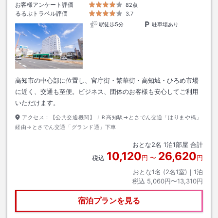
お客様アンケート評価
82点
るるぶトラベル評価
3.7
駅徒歩5分
駐車場あり
高知市の中心部に位置し、官庁街・繁華街・高知城・ひろめ市場
に近く、交通も至便。ビジネス、団体のお客様も安心してご利用
いただけます。
アクセス：
【公共交通機関】ＪＲ高知駅→とさでん交通「はりまや橋」
経由→とさでん交通「グランド通」下車
おとな
2
名
1
泊
1
部屋 合計
10,120
26,620
税込
円
〜
円
おとな1名 (
2
名1室)｜
1
泊
税込
5,060円〜13,310円
宿泊プランを見る