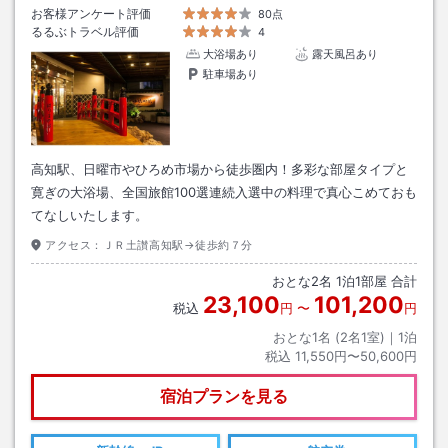
お客様アンケート評価
80点
るるぶトラベル評価
4
大浴場あり
露天風呂あり
駐車場あり
高知駅、日曜市やひろめ市場から徒歩圏内！多彩な部屋タイプと
寛ぎの大浴場、全国旅館100選連続入選中の料理で真心こめておも
てなしいたします。
アクセス：
ＪＲ土讃高知駅→徒歩約７分
おとな
2
名
1
泊
1
部屋 合計
23,100
101,200
税込
円
〜
円
おとな1名 (
2
名1室)｜
1
泊
税込
11,550円〜50,600円
宿泊プランを見る