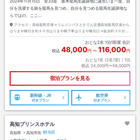
2024年11月15日 全33室 坂本龍馬生誕跡地に誕生いま一度、自
分を洗濯する旅を龍馬を見つめ、自分を見つめる龍馬生誕跡地な
らではの、ここ…
アクセス：
高知龍馬空港→リムジンバスとさでん交通高知龍馬空港から
はりまや橋行き約３０分はりまや橋下車はりまや橋出口→徒歩約３０分ま
たはタクシー約１０分
おとな
2
名
1
泊
1
部屋 合計
48,000
116,000
税込
円
〜
円
おとな1名 (
2
名1室)｜
1
泊
税込
24,000円〜58,000円
宿泊プランを見る
新幹線・JR
航空券
付きプラン
付きプラン
高知プリンスホテル
地図
高知県
高知市街