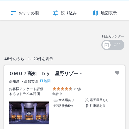
おすすめ順
絞り込み
地図表示
料金カレンダー
45
件のうち、
1～20
件を表示
ＯＭＯ７高知 ｂｙ 星野リゾート
地図
高知県
高知市街
お客様アンケート評価
87点
るるぶトラベル評価
集計中
大浴場あり
露天風呂あり
駅徒歩5分
駐車場あり