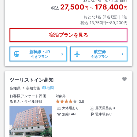
27,500
178,400
税込
円
〜
円
おとな1名 (
2
名1室)｜
1
泊
税込
13,750円〜89,200円
宿泊プランを見る
新幹線・JR
航空券
付きプラン
付きプラン
ツーリストイン高知
地図
高知県
高知市街
お客様アンケート評価
対象外
るるぶトラベル評価
3.8
大浴場あり
露天風呂あり
無線LAN
駐車場あり