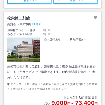
付きプラン
付きプラン
松栄第二別館
地図
高知県
高知市街
お客様アンケート評価
集計中
るるぶトラベル評価
集計中
大浴場あり
駐車場あり
高知市の鏡川畔に位置し、繁華街も近く御夕食は皿鉢料理を真心
のこもったサービスでご満喫できます。館内大浴場を無料でご利
用いただけます。
アクセス：
ＪＲ土讃線ＪＲ高知駅→私鉄とさでん交通高知駅から桟橋通
五丁目行き約５分はりまや橋駅下車→徒歩約７分
おとな
2
名
1
泊
1
部屋 合計
9,000
73,400
税込
円
〜
円