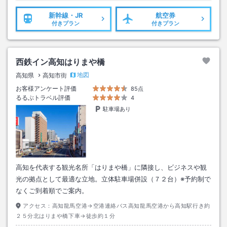
新幹線・JR
航空券
付きプラン
付きプラン
西鉄イン高知はりまや橋
地図
高知県
高知市街
お客様アンケート評価
85点
るるぶトラベル評価
4
駐車場あり
高知を代表する観光名所「はりまや橋」に隣接し、ビジネスや観
光の拠点として最適な立地。立体駐車場併設（７２台）※予約制で
なくご到着順でご案内。
アクセス：
高知龍馬空港→空港連絡バス高知龍馬空港から高知駅行き約
２５分北はりまや橋下車→徒歩約１分