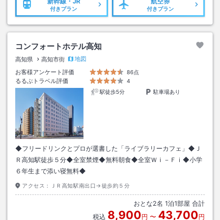
新幹線・JR
航空券
付きプラン
付きプラン
コンフォートホテル高知
地図
高知県
高知市街
お客様アンケート評価
86点
るるぶトラベル評価
4
駅徒歩5分
駐車場あり
◆フリードリンクとプロが選書した「ライブラリーカフェ」◆Ｊ
Ｒ高知駅徒歩５分◆全室禁煙◆無料朝食◆全室Ｗｉ－Ｆｉ◆小学
６年生まで添い寝無料◆
アクセス：
ＪＲ高知駅南出口→徒歩約５分
おとな
2
名
1
泊
1
部屋 合計
8,900
43,700
税込
円
〜
円