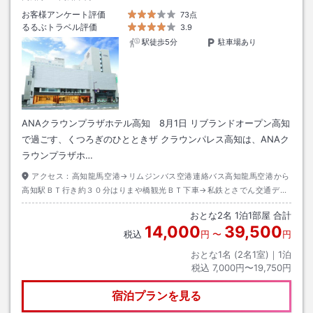
お客様アンケート評価
73点
るるぶトラベル評価
3.9
駅徒歩5分
駐車場あり
ANAクラウンプラザホテル高知 8月1日 リブランドオープン高知
で過ごす、くつろぎのひとときザ クラウンパレス高知は、ANAク
ラウンプラザホ…
アクセス：
高知龍馬空港→リムジンバス空港連絡バス高知龍馬空港から
高知駅ＢＴ行き約３０分はりまや橋観光ＢＴ下車→私鉄とさでん交通デン
テツＴＢ前駅から鏡川・朝倉・伊野行き約１０分高知城前駅下車→徒歩約
おとな
2
名
1
泊
1
部屋 合計
１分
14,000
39,500
税込
円
〜
円
おとな1名 (
2
名1室)｜
1
泊
税込
7,000円〜19,750円
宿泊プランを見る