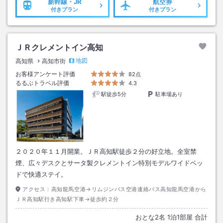
新幹線・JR
航空券
付きプラン
付きプラン
ＪＲクレメントイン高知
地図
高知県
高知市街
お客様アンケート評価
82点
るるぶトラベル評価
4.3
駅徒歩5分
駐車場あり
２０２０年１１月開業。ＪＲ高知駅徒歩２分の好立地。全室禁
煙、広々デスクとサータ製クレメントイン特別モデルワイドベッ
ドで快適ステイ。
アクセス：
高知龍馬空港→リムジンバス空港連絡バス高知龍馬空港から
ＪＲ高知駅行き高知駅下車→徒歩約２分
おとな
2
名
1
泊
1
部屋 合計