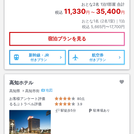
おとな
2
名
1
泊
1
部屋 合計
11,330
35,400
税込
円
〜
円
おとな1名 (
2
名1室)｜
1
泊
税込
5,665円〜17,700円
宿泊プランを見る
新幹線・JR
航空券
付きプラン
付きプラン
高知ホテル
地図
高知県
高知市街
お客様アンケート評価
80点
るるぶトラベル評価
3.9
駅徒歩5分
駐車場あり