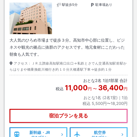
駅徒歩5分
駐車場あり
大人気のひろめ市場まで徒歩３分。高知市中心部に位置し、ビジ
ネスや観光の拠点に抜群のアクセスです。地元食材にこだわった
朝食も人気です。
アクセス：
ＪＲ土讃線高知駅南口出口→私鉄とさでん交通高知駅前駅か
らはりまや橋乗換鏡川橋行き約１０分大橋通駅下車→徒歩約１分
おとな
2
名
1
泊
1
部屋 合計
11,000
36,400
税込
円
〜
円
おとな1名 (
2
名1室)｜
1
泊
税込
5,500円〜18,200円
宿泊プランを見る
新幹線・JR
航空券