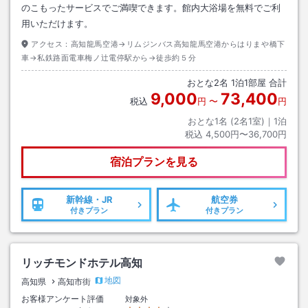
のこもったサービスでご満喫できます。館内大浴場を無料でご利
用いただけます。
アクセス：
高知龍馬空港→リムジンバス高知龍馬空港からはりまや橋下
車→私鉄路面電車梅ノ辻電停駅から→徒歩約５分
おとな
2
名
1
泊
1
部屋 合計
9,000
73,400
税込
円
〜
円
おとな1名 (
2
名1室)｜
1
泊
税込
4,500円〜36,700円
宿泊プランを見る
新幹線・JR
航空券
付きプラン
付きプラン
リッチモンドホテル高知
地図
高知県
高知市街
お客様アンケート評価
対象外