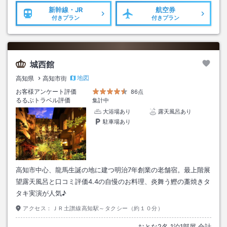
新幹線・JR
航空券
付きプラン
付きプラン
城西館
地図
高知県
高知市街
お客様アンケート評価
86点
るるぶトラベル評価
集計中
大浴場あり
露天風呂あり
駐車場あり
高知市中心、龍馬生誕の地に建つ明治7年創業の老舗宿。最上階展
望露天風呂と口コミ評価4.4の自慢のお料理、炎舞う鰹の藁焼きタ
タキ実演が人気♪
アクセス：
ＪＲ土讃線高知駅～タクシー（約１０分）
おとな
2
名
1
泊
1
部屋 合計