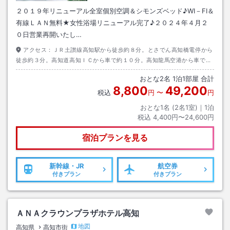
２０１９年リニューアル全室個別空調＆シモンズベッド♪WI－FI＆
有線ＬＡＮ無料★女性浴場リニューアル完了♪２０２４年４月２
０日営業再開いたし…
アクセス：
ＪＲ土讃線高知駅から徒歩約８分。とさでん高知橋電停から
徒歩約３分。高知道高知ＩＣから車で約１０分。高知龍馬空港から車で約
３０分。
おとな
2
名
1
泊
1
部屋 合計
8,800
49,200
税込
円
〜
円
おとな1名 (
2
名1室)｜
1
泊
税込
4,400円〜24,600円
宿泊プランを見る
新幹線・JR
航空券
付きプラン
付きプラン
ＡＮＡクラウンプラザホテル高知
地図
高知県
高知市街