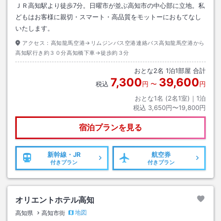
ＪＲ高知駅より徒歩7分。日曜市が並ぶ高知市の中心部に立地。私
どもはお客様に親切・スマート・高品質をモットーにおもてなし
いたします。
アクセス：
高知龍馬空港→リムジンバス空港連絡バス高知龍馬空港から
高知駅行き約３０分高知橋下車→徒歩約３分
おとな
2
名
1
泊
1
部屋 合計
7,300
39,600
税込
円
〜
円
おとな1名 (
2
名1室)｜
1
泊
税込
3,650円〜19,800円
宿泊プランを見る
新幹線・JR
航空券
付きプラン
付きプラン
オリエントホテル高知
地図
高知県
高知市街