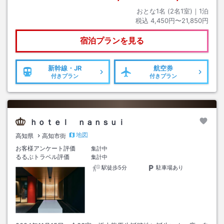
おとな1名 (
2
名1室)｜
1
泊
税込
4,450円〜21,850円
宿泊プランを見る
新幹線・JR
航空券
付きプラン
付きプラン
ｈｏｔｅｌ ｎａｎｓｕｉ
地図
高知県
高知市街
お客様アンケート評価
集計中
るるぶトラベル評価
集計中
駅徒歩5分
駐車場あり