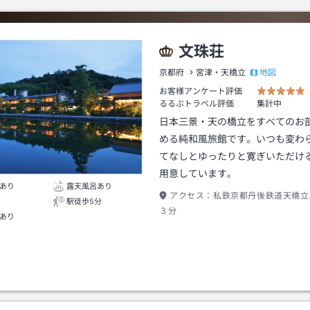
文珠荘
地図
京都府
宮津・天橋立
お客様アンケート評価
るるぶトラベル評価
集計中
日本三景・天の橋立をすべてのお
める純和風旅館です。いつも変わ
てなしとゆったりと寛ぎいただけ
用意しています。
あり
露天風呂あり
アクセス：
私鉄京都丹後鉄道天橋立
駅徒歩5分
３分
あり