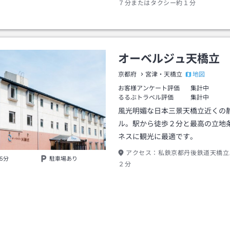
７分またはタクシー約１分
オーベルジュ天橋立
地図
京都府
宮津・天橋立
お客様アンケート評価
集計中
るるぶトラベル評価
集計中
風光明媚な日本三景天橋立近くの
ル。駅から徒歩２分と最高の立地
ネスに観光に最適です。
アクセス：
私鉄京都丹後鉄道天橋立
5分
駐車場あり
２分