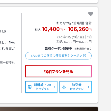
おとな
2
名
1
泊
1
部屋 合計
10,400
106,260
税込
円
〜
円
73点
おとな1名 (
2
名1室)｜
1
泊
税込
5,200円〜53,130円
置し、静寂
くれる事が
割引クーポン配布中
※利用条件あり
8/20までの宿泊に使える割引クーポン
駅→徒歩約
宿泊プランを見る
新幹線・JR
航空券
付きプラン
付きプラン