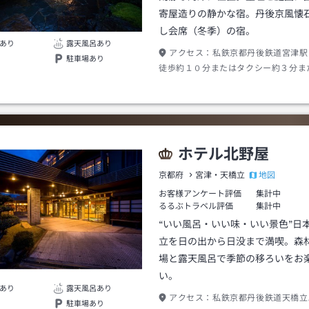
寄屋造りの静かな宿。丹後京風懐
し会席（冬季）の宿。
あり
露天風呂あり
アクセス：
私鉄京都丹後鉄道宮津駅
駐車場あり
徒歩約１０分またはタクシー約３分ま
ス（要事前予約）
ホテル北野屋
地図
京都府
宮津・天橋立
お客様アンケート評価
集計中
るるぶトラベル評価
集計中
“いい風呂・いい味・いい景色”日
立を日の出から日没まで満喫。森
場と露天風呂で季節の移ろいをお
い。
あり
露天風呂あり
アクセス：
私鉄京都丹後鉄道天橋立
駐車場あり