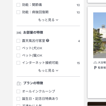
効能：関節痛
10
効能：病後回復期
10
もっと見る
お部屋の特徴
露天風呂付客室
4
ペット(犬)OK
ペット(猫)OK
インターネット接続可能
15
大浴場
駐車場
もっと見る
プランの特徴
オールインクルーシブ
誕生日・記念日特典あり