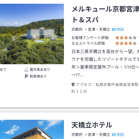
メルキュール京都宮
ト＆スパ
地図
京都府
宮津・天橋立
お客様アンケート評価
るるぶトラベル評価
日本三景天橋立を高台から一望。
ウナを完備したリゾートホテルです
年＞夏季限定屋外プール・7/11日～9
あり
露天風呂あり
～17…
駐車場あり
アクセス：
私鉄京都丹後鉄道宮津駅
約１２分
天橋立ホテル
地図
京都府
宮津・天橋立