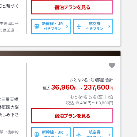
石と蟹づく
宿泊プランを見る
中央出口→
新幹線・JR
航空券
付きプラン
付きプラン
たは送迎バ
おとな
2
名
1
泊
1
部屋 合計
36,960
237,600
税込
円
〜
円
おとな1名 (
2
名1室)｜
1
泊
本三景天橋
税込
18,480円〜118,800円
林庭園大浴
楽しみ下さ
宿泊プランを見る
駅→徒歩約
新幹線・JR
航空券