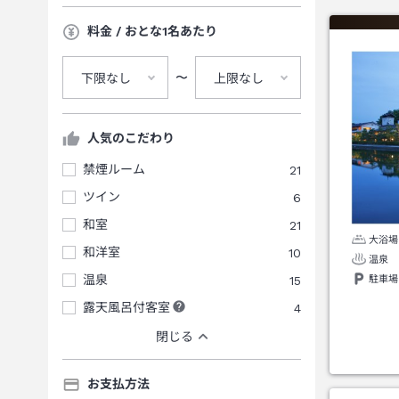
料金 / おとな1名あたり
〜
下限なし
上限なし
人気のこだわり
禁煙ルーム
21
ツイン
6
和室
21
大浴場
和洋室
10
温泉
温泉
15
駐車場
露天風呂付客室
4
閉じる
お支払方法