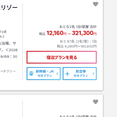
津リゾー
おとな
2
名
1
泊
1
部屋 合計
12,160
321,300
72点
税込
円
〜
円
4.3
おとな1名 (
2
名1室)｜
1
泊
大浴場、サ
税込
6,080円〜160,650円
。＜2026
/69：30
宿泊プランを見る
→タクシー
新幹線・JR
航空券
付きプラン
付きプラン
おとな
2
名
1
泊
1
部屋 合計