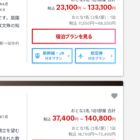
84点
23,100
133,100
税込
円
〜
円
4.8
おとな1名 (
2
名1室)｜
1
泊
です。庭園
税込
11,550円〜66,550円
ば文殊の知
。
宿泊プランを見る
駅→徒歩約
新幹線・JR
航空券
付きプラン
付きプラン
おとな
2
名
1
泊
1
部屋 合計
37,400
140,800
87点
税込
円
〜
円
おとな1名 (
2
名1室)｜
1
泊
橋立を望む
税込
18,700円〜70,400円
囲まれた数