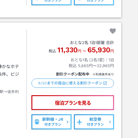
付きプラン
付きプラン
おとな
2
名
1
泊
1
部屋 合計
11,330
65,930
税込
円
〜
円
おとな1名 (
2
名1室)｜
1
泊
税込
5,665円〜32,965円
静かなホテ
条件。ビジ
割引クーポン配布中
※利用条件あり
8/20までの宿泊に使える割引クーポン
駅→徒歩約
宿泊プランを見る
新幹線・JR
航空券
付きプラン
付きプラン