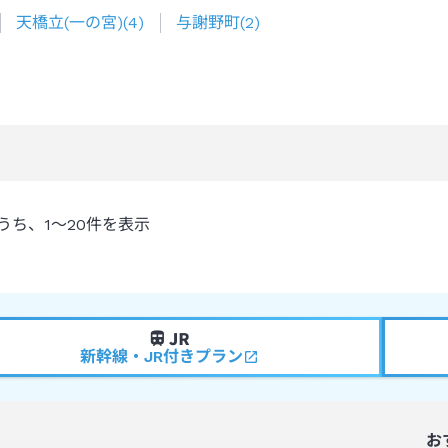
天橋立(一の宮)
(
4
)
与謝野町
(
2
)
うち、
1～20
件を表示
新幹線・JR付きプラン
お