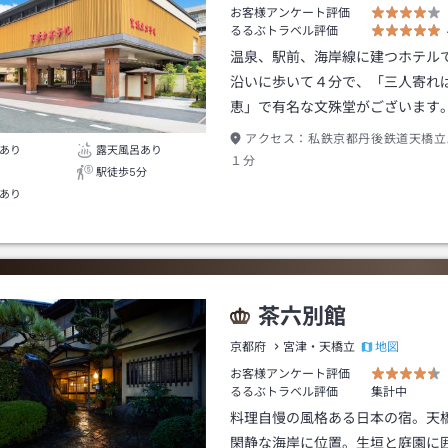
お客様アンケート評価
るるぶトラベル評価
温泉、駅前、海岸線に建つホテル
沿いに歩いて４分で、「三人寄れ
恵」で有名な文殊堂がございます
アクセス：
私鉄京都丹後鉄道天橋立
あり
露天風呂あり
１分
駅徒歩5分
あり
茶六別館
地図
京都府
宮津・天橋立
お客様アンケート評価
るるぶトラベル評価
集計中
料理自慢の風格ある日本の宿。天
閑静な海岸に位置。生垣と庭園に