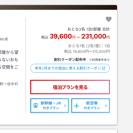
おとな
2
名
1
泊
1
部屋 合計
39,600
231,000
税込
円
〜
円
90点
おとな1名 (
2
名1室)｜
1
泊
税込
19,800円〜115,500円
部屋から望
らないおも
割引クーポン配布中
※利用条件あり
る空間をご
来年2月までの宿泊に使える割引クーポン
駅→徒歩約
宿泊プランを見る
新幹線・JR
航空券
付きプラン
付きプラン