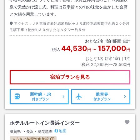
泉で天然かけ流し式。料理は四季折々の旬の味覚を生かした会席
とお鍋を用意しています。
アクセス：
ＪＲ東海道新幹線米原駅→ＪＲ北陸本線敦賀行き約２０分河
毛駅下車→徒歩約３０分またはタクシー約５分
おとな
2
名
1
泊
1
部屋 合計
44,530
157,000
税込
円
〜
円
おとな1名 (
2
名1室)｜
1
泊
税込
22,265円〜78,500円
宿泊プランを見る
新幹線・JR
航空券
付きプラン
付きプラン
ホテルルートイン長浜インター
地図
滋賀県
長浜・奥琵琶湖
ふるさと納税対象施設