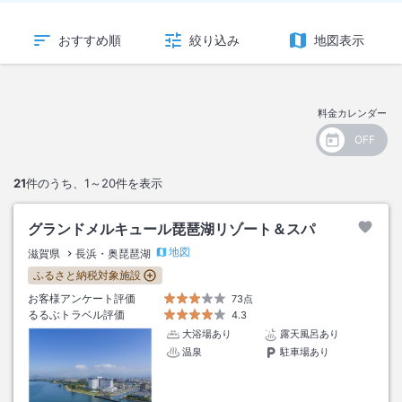
おすすめ順
絞り込み
地図表示
料金カレンダー
21
件のうち、
1～20
件を表示
グランドメルキュール琵琶湖リゾート＆スパ
地図
滋賀県
長浜・奥琵琶湖
ふるさと納税対象施設
お客様アンケート評価
73点
るるぶトラベル評価
4.3
大浴場あり
露天風呂あり
温泉
駐車場あり