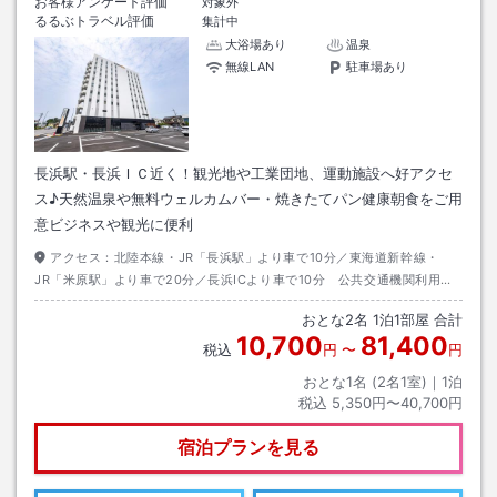
お客様アンケート評価
対象外
るるぶトラベル評価
集計中
大浴場あり
温泉
無線LAN
駐車場あり
長浜駅・長浜ＩＣ近く！観光地や工業団地、運動施設へ好アクセ
ス♪天然温泉や無料ウェルカムバー・焼きたてパン健康朝食をご用
意ビジネスや観光に便利
アクセス：
北陸本線・JR「長浜駅」より車で10分／東海道新幹線・
JR「米原駅」より車で20分／長浜ICより車で10分 公共交通機関利用の
場合は北陸本線・JR「長浜駅」で下車、湖北バス木之本田村線に乗り換え
おとな
2
名
1
泊
1
部屋 合計
「北新町」より徒歩1分
10,700
81,400
税込
円
〜
円
おとな1名 (
2
名1室)｜
1
泊
税込
5,350円〜40,700円
宿泊プランを見る