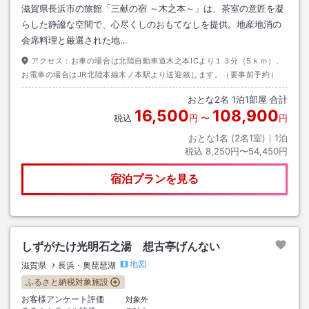
滋賀県長浜市の旅館「三献の宿 ～木之本～」は、茶室の意匠を凝
らした静謐な空間で、心尽くしのおもてなしを提供。地産地消の
会席料理と厳選された地…
アクセス：
お車の場合は北陸自動車道木之本ICより１３分（5ｋｍ）、
お電車の場合はJR北陸本線木ノ本駅より送迎致します。（要事前予約）
おとな
2
名
1
泊
1
部屋 合計
16,500
108,900
税込
円
〜
円
おとな1名 (
2
名1室)｜
1
泊
税込
8,250円〜54,450円
宿泊プランを見る
しずがたけ光明石之湯 想古亭げんない
地図
滋賀県
長浜・奥琵琶湖
ふるさと納税対象施設
お客様アンケート評価
対象外