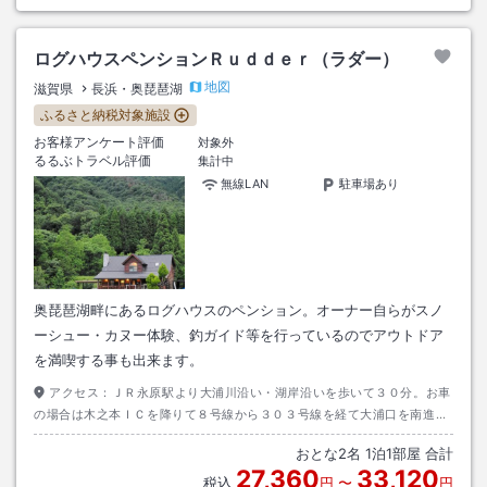
ログハウスペンションＲｕｄｄｅｒ（ラダー）
地図
滋賀県
長浜・奥琵琶湖
ふるさと納税対象施設
お客様アンケート評価
対象外
るるぶトラベル評価
集計中
無線LAN
駐車場あり
奥琵琶湖畔にあるログハウスのペンション。オーナー自らがスノ
ーシュー・カヌー体験、釣ガイド等を行っているのでアウトドア
を満喫する事も出来ます。
アクセス：
ＪＲ永原駅より大浦川沿い・湖岸沿いを歩いて３０分。お車
の場合は木之本ＩＣを降りて８号線から３０３号線を経て大浦口を南進し
て県道５５７西浅井マキノ線で湖岸沿い奥琵琶湖キャンプ場方面を目指し
おとな
2
名
1
泊
1
部屋 合計
て車で２０分
27,360
33,120
税込
円
〜
円