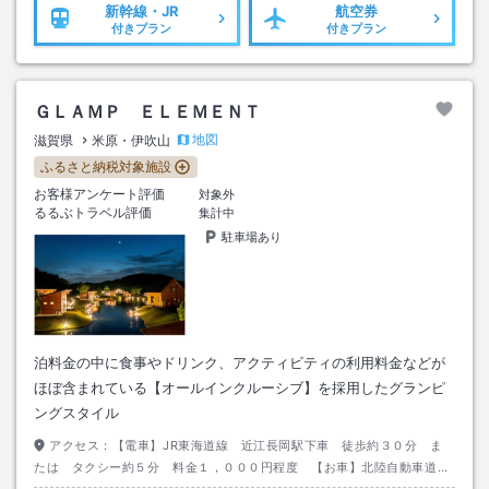
新幹線・JR
航空券
付きプラン
付きプラン
ＧＬＡＭＰ ＥＬＥＭＥＮＴ
地図
滋賀県
米原・伊吹山
ふるさと納税対象施設
お客様アンケート評価
対象外
るるぶトラベル評価
集計中
駐車場あり
泊料金の中に食事やドリンク、アクティビティの利用料金などが
ほぼ含まれている【オールインクルーシブ】を採用したグランピ
ングスタイル
アクセス：
【電車】JR東海道線 近江長岡駅下車 徒歩約３０分 ま
たは タクシー約５分 料金１，０００円程度 【お車】北陸自動車道