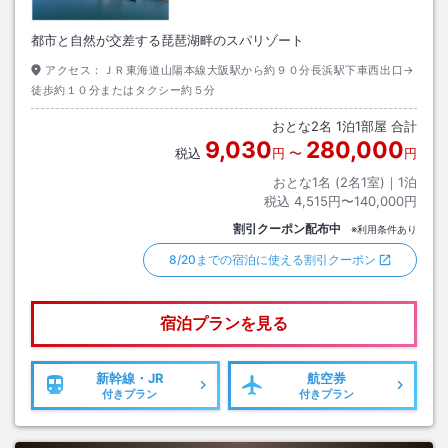
都市と自然が交差する琵琶湖畔のスパリゾート
アクセス：
ＪＲ東海道山陽本線大阪駅から約９０分長浜駅下車西出口→
徒歩約１０分またはタクシー約５分
おとな
2
名
1
泊
1
部屋 合計
9,030
280,000
税込
円
〜
円
おとな1名 (
2
名1室)｜
1
泊
税込
4,515円〜140,000円
割引クーポン配布中
※利用条件あり
8/20までの宿泊に使える割引クーポン
宿泊プランを見る
新幹線・JR
航空券
付きプラン
付きプラン