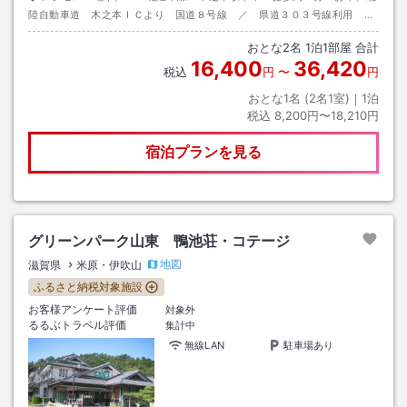
陸自動車道 木之本ＩＣより 国道８号線 ／ 県道３０３号線利用
（木之本交差点直進。ＪＲ線を越えて駅を過ぎてはじめての道を左折して
おとな
2
名
1
泊
1
部屋 合計
すぐ。）
16,400
36,420
税込
円
〜
円
おとな1名 (
2
名1室)｜
1
泊
税込
8,200円〜18,210円
宿泊プランを見る
グリーンパーク山東 鴨池荘・コテージ
地図
滋賀県
米原・伊吹山
ふるさと納税対象施設
お客様アンケート評価
対象外
るるぶトラベル評価
集計中
無線LAN
駐車場あり