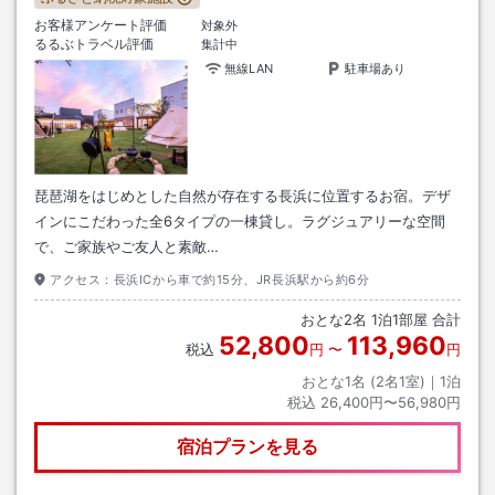
お客様アンケート評価
対象外
るるぶトラベル評価
集計中
無線LAN
駐車場あり
琵琶湖をはじめとした自然が存在する長浜に位置するお宿。デザ
インにこだわった全6タイプの一棟貸し。ラグジュアリーな空間
で、ご家族やご友人と素敵…
アクセス：
長浜ICから車で約15分、JR長浜駅から約6分
おとな
2
名
1
泊
1
部屋 合計
52,800
113,960
税込
円
〜
円
おとな1名 (
2
名1室)｜
1
泊
税込
26,400円〜56,980円
宿泊プランを見る