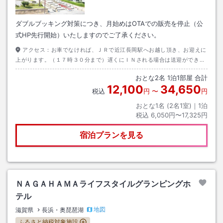
ダブルブッキング対策につき、月始めはOTAでの販売を停止（公
式HP先行開始）いたしますのでご了承ください。
アクセス：
お車でなければ、ＪＲで近江長岡駅へお越し頂き、お迎えに
上がります。（１７時３０分まで）遅くにＩＮされる場合は送迎ができか
ねますので、その際は申し訳ございませんが、タクシーをご利用くださ
おとな
2
名
1
泊
1
部屋 合計
い。（要予約）
12,100
34,650
税込
円
〜
円
おとな1名 (
2
名1室)｜
1
泊
税込
6,050円〜17,325円
宿泊プランを見る
ＮＡＧＡＨＡＭＡライフスタイルグランピングホ
テル
地図
滋賀県
長浜・奥琵琶湖
ふるさと納税対象施設