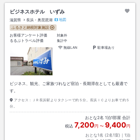
ビジネスホテル いずみ
地図
滋賀県
長浜・奥琵琶湖
ふるさと納税対象施設
お客様アンケート評価
対象外
るるぶトラベル評価
集計中
無線LAN
駐車場あり
ビジネス、観光、ご家族づれなど宿泊・長期滞在としても最適で
す。
アクセス：
ＪＲ長浜駅よりタクシーで約５分。長浜ＩＣよりお車で約５
分。
おとな
2
名
1
泊
1
部屋 合計
7,200
9,400
税込
円
〜
円
おとな1名 (
2
名1室)｜
1
泊