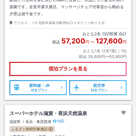
楽園です。全室半露天風呂、マッサージチェア付客室から眺める
夕景は値千金です。
アクセス：
ＪＲ北陸本線高月駅西出口→タクシー約１０分
おとな
2
名
1
泊
1
部屋 合計
57,200
127,600
税込
円
〜
円
おとな1名 (
2
名1室)｜
1
泊
税込
28,600円〜63,800円
宿泊プランを見る
新幹線・JR
航空券
付きプラン
付きプラン
スーパーホテル滋賀・長浜天然温泉
地図
滋賀県
長浜・奥琵琶湖
ふるさと納税対象施設