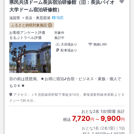
県民共済ドーム長浜宿泊研修館（旧：長浜バイオ
大学ドーム宿泊研修館）
地図
滋賀県
長浜・奥琵琶湖
ふるさと納税対象施設
お客様アンケート評価
対象外
るるぶトラベル評価
集計中
大浴場あり
無線LAN
駐車場あり
目の前は琵琶湖。★お得に宿泊♪合宿・ビジネス・家族・個人で
もＯＫ★
アクセス：
ＪＲ北陸線田村駅下車徒歩10分。東海道新幹線米原駅よりタ
クシーで約８分。
おとな
2
名
1
泊
1
部屋 合計
7,720
9,900
税込
円
〜
円
おとな1名 (
2
名1室)｜
1
泊
税込
3,860円〜4,950円