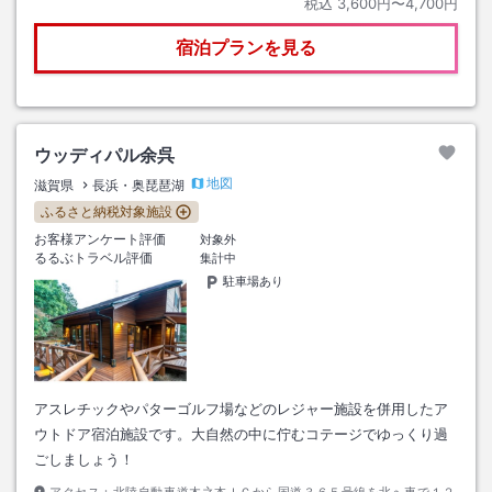
税込
3,600円〜4,700円
宿泊プランを見る
ウッディパル余呉
地図
滋賀県
長浜・奥琵琶湖
ふるさと納税対象施設
お客様アンケート評価
対象外
るるぶトラベル評価
集計中
駐車場あり
アスレチックやパターゴルフ場などのレジャー施設を併用したア
ウトドア宿泊施設です。大自然の中に佇むコテージでゆっくり過
ごしましょう！
アクセス：
北陸自動車道木之本ＩＣから国道３６５号線を北へ車で１２