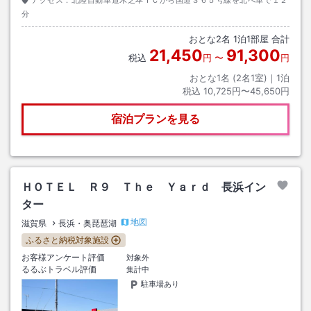
分
おとな
2
名
1
泊
1
部屋 合計
21,450
91,300
税込
円
〜
円
おとな1名 (
2
名1室)｜
1
泊
税込
10,725円〜45,650円
宿泊プランを見る
ＨＯＴＥＬ Ｒ９ Ｔｈｅ Ｙａｒｄ 長浜イン
ター
地図
滋賀県
長浜・奥琵琶湖
ふるさと納税対象施設
お客様アンケート評価
対象外
るるぶトラベル評価
集計中
駐車場あり