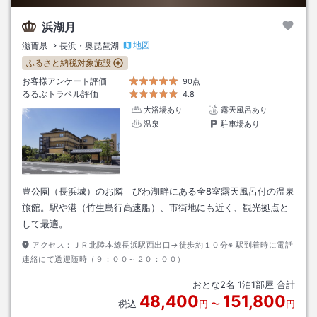
浜湖月
地図
滋賀県
長浜・奥琵琶湖
ふるさと納税対象施設
お客様アンケート評価
90点
るるぶトラベル評価
4.8
大浴場あり
露天風呂あり
温泉
駐車場あり
豊公園（長浜城）のお隣 びわ湖畔にある全8室露天風呂付の温泉
旅館。駅や港（竹生島行高速船）、市街地にも近く、観光拠点と
して最適。
アクセス：
ＪＲ北陸本線長浜駅西出口→徒歩約１０分※ 駅到着時に電話
連絡にて送迎随時（９：００～２０：００）
おとな
2
名
1
泊
1
部屋 合計
48,400
151,800
税込
円
〜
円