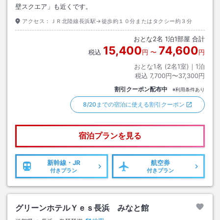
壁スクエア」も近くです。
アクセス：
ＪＲ北陸線長浜駅→徒歩約１０分またはタクシー約３分
おとな
2
名
1
泊
1
部屋 合計
15,400
74,600
税込
円
〜
円
おとな1名 (
2
名1室)｜
1
泊
税込
7,700円〜37,300円
割引クーポン配布中
※利用条件あり
8/20までの宿泊に使える割引クーポン
宿泊プランを見る
新幹線・JR
航空券
付きプラン
付きプラン
グリーンホテルＹｅｓ長浜 みなと館