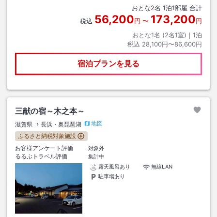
米原Ｉ．Ｃより 国道２１号線／県道１９号線利用 北方交差点を右折し
おとな
2
名
1
泊
1
部屋 合計
て約５分
56,200
173,200
税込
円
〜
円
おとな1名 (
2
名1室)｜
1
泊
税込
28,100円〜86,600円
宿泊プランを見る
三献の宿～木之本～
地図
滋賀県
長浜・奥琵琶湖
ふるさと納税対象施設
お客様アンケート評価
対象外
るるぶトラベル評価
集計中
露天風呂あり
無線LAN
駐車場あり