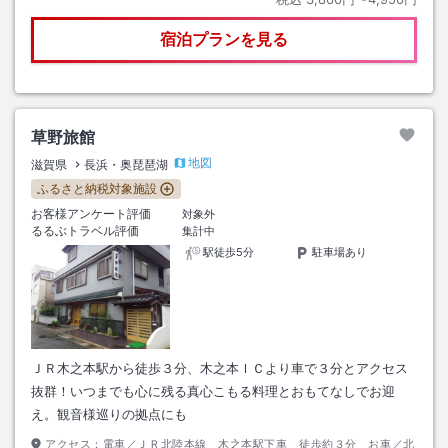
宿泊プランを見る
草野旅館
地図
滋賀県
長浜・奥琵琶湖
ふるさと納税対象施設
お客様アンケート評価
対象外
るるぶトラベル評価
集計中
駅徒歩5分
駐車場あり
ＪＲ木之本駅から徒歩３分、木之本ＩＣより車で３分とアクセス
抜群！いつまでも心に残る真心こもる料理とおもてなしでお迎
え。観音様巡りの拠点にも
アクセス：
電車／ＪＲ北陸本線 木之本駅下車 徒歩約３分 お車／北