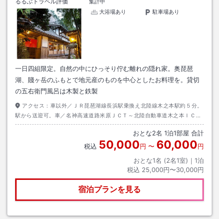
るるぶトラベル評価
集計中
大浴場あり
駐車場あり
一日四組限定。自然の中にひっそり佇む離れの隠れ家。奥琵琶
湖、賤ヶ岳のふもとで地元産のものを中心としたお料理を。貸切
の五右衛門風呂は木製と鉄製
アクセス：
車以外／ＪＲ琵琶湖線長浜駅乗換え北陸線木之本駅約５分。
駅から送迎可。車／名神高速道路米原ＪＣＴ～北陸自動車道木之本ＩＣ～
国道３６５号を北上、左側の当店看板を左折１５００メートル右側
おとな
2
名
1
泊
1
部屋 合計
50,000
60,000
税込
円
〜
円
おとな1名 (
2
名1室)｜
1
泊
税込
25,000円〜30,000円
宿泊プランを見る