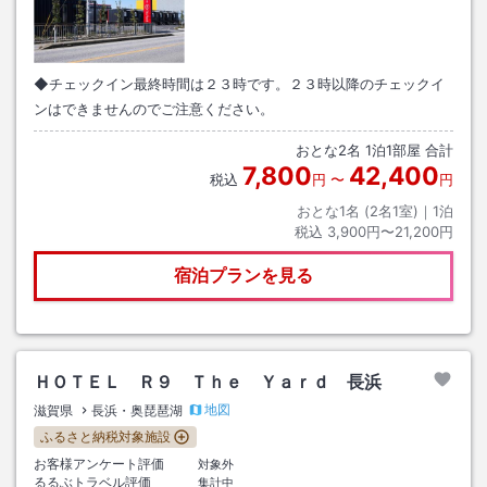
◆チェックイン最終時間は２３時です。２３時以降のチェックイ
ンはできませんのでご注意ください。
おとな
2
名
1
泊
1
部屋 合計
7,800
42,400
税込
円
〜
円
おとな1名 (
2
名1室)｜
1
泊
税込
3,900円〜21,200円
宿泊プランを見る
ＨＯＴＥＬ Ｒ９ Ｔｈｅ Ｙａｒｄ 長浜
地図
滋賀県
長浜・奥琵琶湖
ふるさと納税対象施設
お客様アンケート評価
対象外
るるぶトラベル評価
集計中