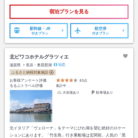
宿泊プランを見る
新幹線・JR
航空券
付きプラン
付きプラン
北ビワコホテルグラツィエ
地図
滋賀県
長浜・奥琵琶湖
ふるさと納税対象施設
お客様アンケート評価
83点
るるぶトラベル評価
集計中
大浴場あり
駐車場あり
北イタリア「ヴェローナ」をテーマにびわ湖を望む絶好のロケー
ションにあります。「竹生島」行き乗船場は玄関前。人気の「黒