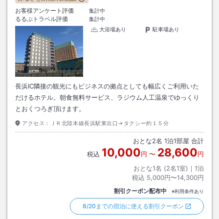
お客様アンケート評価
集計中
るるぶトラベル評価
集計中
大浴場あり
駐車場あり
長浜IC隣接の観光にもビジネスの拠点としても幅広くご利用いた
だけるホテル。朝食無料サービス、ラジウム人工温泉でゆっくり
とおくつろぎ頂けます。
アクセス：
ＪＲ北陸本線長浜駅東出口→タクシー約１５分
おとな
2
名
1
泊
1
部屋 合計
10,000
28,600
税込
円
〜
円
おとな1名 (
2
名1室)｜
1
泊
税込
5,000円〜14,300円
割引クーポン配布中
※利用条件あり
8/20までの宿泊に使える割引クーポン