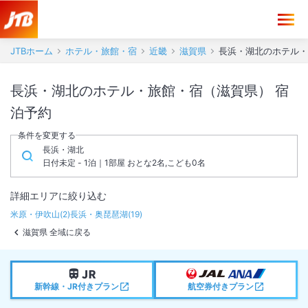
JTBホーム
ホテル・旅館・宿
近畿
滋賀県
長浜・湖北のホテル・
長浜・湖北のホテル・旅館・宿（滋賀県） 宿
泊予約
条件を変更する
長浜・湖北
日付未定 - 1泊｜1部屋 おとな2名,こども0名
詳細エリアに絞り込む
米原・伊吹山
(
2
)
長浜・奥琵琶湖
(
19
)
滋賀県 全域に戻る
新幹線・JR付きプラン
航空券付きプラン