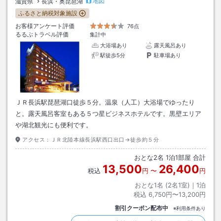
地図
滋賀県
長浜・奥琵琶湖
ふるさと納税対象施設
お客様アンケート評価
76点
るるぶトラベル評価
集計中
大浴場あり
露天風呂あり
駅徒歩5分
駐車場あり
ＪＲ長浜駅琵琶湖口徒歩５分。温泉（人工）大浴場でゆったり
と。露天風呂客室もある５つ星ビジネスホテルです。黒壁エリア
や湖北観光にも便利です。
アクセス：
ＪＲ北陸本線長浜駅西口出口→徒歩約５分
おとな
2
名
1
泊
1
部屋 合計
13,500
26,400
税込
円
〜
円
おとな1名 (
2
名1室)｜
1
泊
税込
6,750円〜13,200円
割引クーポン配布中
※利用条件あり