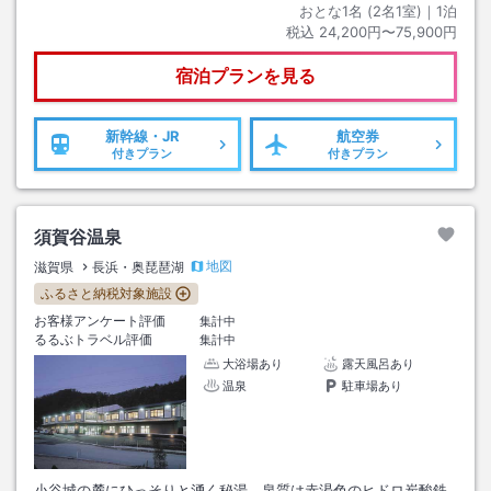
おとな1名 (
2
名1室)｜
1
泊
税込
24,200円〜75,900円
宿泊プランを見る
新幹線・JR
航空券
付きプラン
付きプラン
須賀谷温泉
地図
滋賀県
長浜・奥琵琶湖
ふるさと納税対象施設
お客様アンケート評価
集計中
るるぶトラベル評価
集計中
大浴場あり
露天風呂あり
温泉
駐車場あり
小谷城の麓にひっそりと湧く秘湯。泉質は赤渇色のヒドロ炭酸鉄