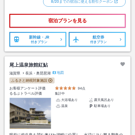
8/20までの宿泊に使える割引クーポン
宿泊プランを見る
新幹線・JR
航空券
付きプラン
付きプラン
尾上温泉旅館紅鮎
地図
滋賀県
長浜・奥琵琶湖
ふるさと納税対象施設
お客様アンケート評価
94点
るるぶトラベル評価
集計中
大浴場あり
露天風呂あり
温泉
駐車場あり
眼前に竹生島を望む奥びわ湖畔に位置し、水辺にヨシ繁る野鳥の