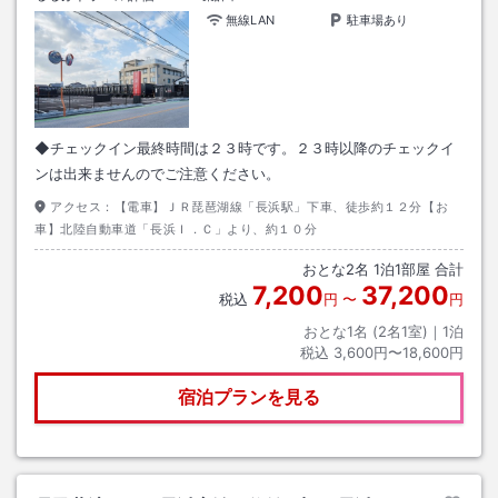
無線LAN
駐車場あり
◆チェックイン最終時間は２３時です。２３時以降のチェックイ
ンは出来ませんのでご注意ください。
アクセス：
【電車】ＪＲ琵琶湖線「長浜駅」下車、徒歩約１２分【お
車】北陸自動車道「長浜Ｉ．Ｃ」より、約１０分
おとな
2
名
1
泊
1
部屋 合計
7,200
37,200
税込
円
〜
円
おとな1名 (
2
名1室)｜
1
泊
税込
3,600円〜18,600円
宿泊プランを見る