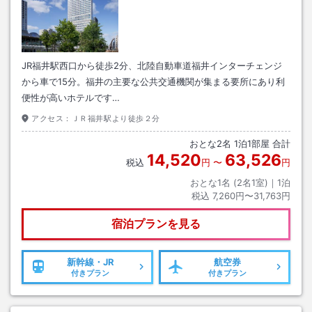
JR福井駅西口から徒歩2分、北陸自動車道福井インターチェンジ
から車で15分。福井の主要な公共交通機関が集まる要所にあり利
便性が高いホテルです…
アクセス：
ＪＲ福井駅より徒歩２分
おとな
2
名
1
泊
1
部屋 合計
14,520
63,526
税込
円
〜
円
おとな1名 (
2
名1室)｜
1
泊
税込
7,260円〜31,763円
宿泊プランを見る
新幹線・JR
航空券
付きプラン
付きプラン