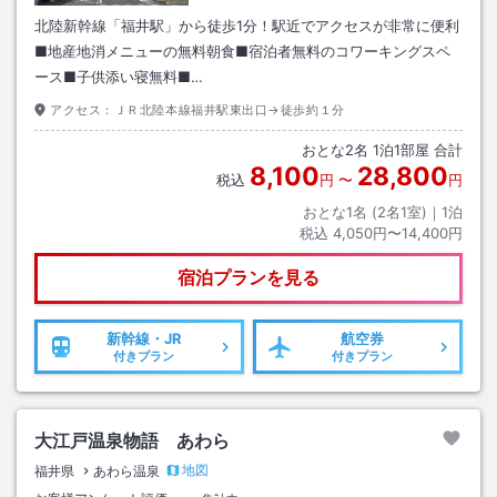
北陸新幹線「福井駅」から徒歩1分！駅近でアクセスが非常に便利
■地産地消メニューの無料朝食■宿泊者無料のコワーキングスペ
ース■子供添い寝無料■…
アクセス：
ＪＲ北陸本線福井駅東出口→徒歩約１分
おとな
2
名
1
泊
1
部屋 合計
8,100
28,800
税込
円
〜
円
おとな1名 (
2
名1室)｜
1
泊
税込
4,050円〜14,400円
宿泊プランを見る
新幹線・JR
航空券
付きプラン
付きプラン
大江戸温泉物語 あわら
地図
福井県
あわら温泉