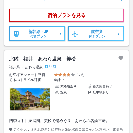
宿泊プランを見る
新幹線・JR
航空券
付きプラン
付きプラン
北陸 福井 あわら温泉 美松
地図
福井県
あわら温泉
お客様アンケート評価
82点
るるぶトラベル評価
集計中
大浴場あり
露天風呂あり
温泉
駐車場あり
四季香る回廊庭園。美松で湯めぐり、あわらの名湯三昧。
アクセス：
ＪＲ北陸新幹線芦原温泉駅駅西口出口→バス京福バス東尋坊