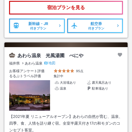
宿泊プランを見る
新幹線・JR
航空券
付きプラン
付きプラン
あわら温泉 光風湯圃 べにや
地図
福井県
あわら温泉
お客様アンケート評価
95点
るるぶトラベル評価
集計中
大浴場あり
露天風呂あり
温泉
駐車場あり
【2021年夏 リニューアルオープン】あわらの自然が育む、温泉、
四季、食、人情を語り継ぐ宿。全室半露天付き17の和モダンのコ
ンセプト客室。