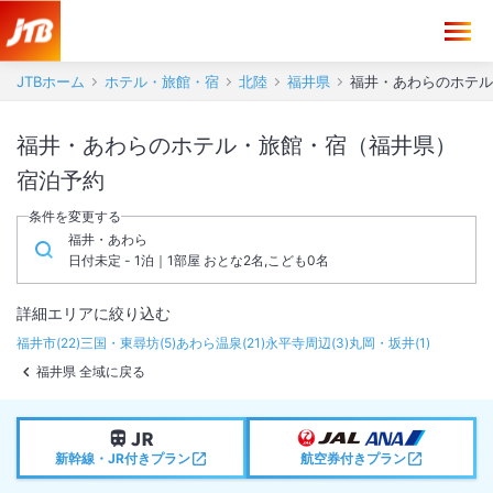
JTBホーム
ホテル・旅館・宿
北陸
福井県
福井・あわらのホテル
福井・あわらのホテル・旅館・宿（福井県）
宿泊予約
条件を変更する
福井・あわら
日付未定 - 1泊｜1部屋 おとな2名,こども0名
詳細エリアに絞り込む
福井市
(
22
)
三国・東尋坊
(
5
)
あわら温泉
(
21
)
永平寺周辺
(
3
)
丸岡・坂井
(
1
)
福井県 全域に戻る
新幹線・JR付きプラン
航空券付きプラン