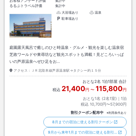
お客様アンケート評価
集計中
るるぶトラベル評価
集計中
大浴場あり
温泉
駐車場あり
庭園露天風呂で癒しのひと時温泉・グルメ・観光を楽しむ温泉宿
芝政ワールドや東尋坊など観光スポットも満載！見どころいっぱ
いの芦原温泉へぜひ足をお…
アクセス：
ＪＲ北陸本線芦原温泉駅→タクシー約１５分
おとな
2
名
1
泊
1
部屋 合計
21,400
115,800
税込
円
〜
円
おとな1名 (
2
名1室)｜
1
泊
税込
10,700円〜57,900円
割引クーポン配布中
※利用条件あり
8月までの宿泊に使える割引クーポン
9月から来年1月までの宿泊に使える割引…