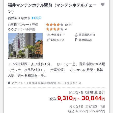
福井マンテンホテル駅前（マンテンホテルチェー
ン）
地図
福井県
福井市
お客様アンケート評価
84点
るるぶトラベル評価
4
大浴場あり
露天風呂あり
駅徒歩5分
駐車場あり
ＪＲ福井駅西口より徒歩１分。 ほ~っと一息、露天感覚の大浴場
（サウナ、水風呂付き）。 全室禁煙。 なつかしの惣菜・北陸
の味 選べる和朝食・洋…
アクセス：
ＪＲ北陸本線福井駅西口出口→徒歩約１分
おとな
2
名
1
泊
1
部屋 合計
9,310
30,844
税込
円
〜
円
おとな1名 (
2
名1室)｜
1
泊
税込
4,655円〜15,422円