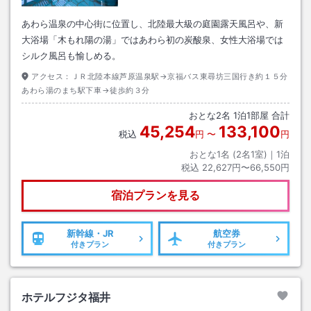
あわら温泉の中心街に位置し、北陸最大級の庭園露天風呂や、新
大浴場「木もれ陽の湯」ではあわら初の炭酸泉、女性大浴場では
シルク風呂も愉しめる。
アクセス：
ＪＲ北陸本線芦原温泉駅→京福バス東尋坊三国行き約１５分
あわら湯のまち駅下車→徒歩約３分
おとな
2
名
1
泊
1
部屋 合計
45,254
133,100
税込
円
〜
円
おとな1名 (
2
名1室)｜
1
泊
税込
22,627円〜66,550円
宿泊プランを見る
新幹線・JR
航空券
付きプラン
付きプラン
ホテルフジタ福井