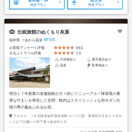
付きプラン
付きプラン
伝統旅館のぬくもり灰屋
地図
福井県
あわら温泉
お客様アンケート評価
89点
るるぶトラベル評価
3.8
大浴場あり
露天風呂あり
温泉
駐車場あり
明治１７年創業の老舗旅館が大々的にリニューアル！陣屋風の重
厚な佇まいを再現した玄関、館内はスタイリッシュな和モダン仕
様の季の趣あふれるお宿。
アクセス：
ＪＲ北陸本線芦原温泉駅→バス三国・東尋坊行き約１０分セ
ントピア公園バス停下車→徒歩約１分