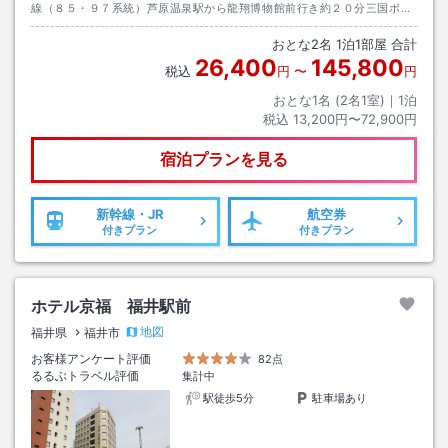
線（８５・９７系統）芦原温泉駅から龍翔博物館前行き約２０分三国ボー
ト場口下車→徒歩約１分
おとな
2
名
1
泊
1
部屋 合計
26,400
145,800
税込
円
〜
円
おとな1名 (
2
名1室)｜
1
泊
税込
13,200円〜72,900円
宿泊プランを見る
新幹線・JR
航空券
付きプラン
付きプラン
ホテル京福 福井駅前
地図
福井県
福井市
お客様アンケート評価
82点
るるぶトラベル評価
集計中
駅徒歩5分
駐車場あり