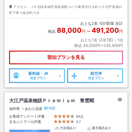
アクセス：
ＪＲ北陸本線芦原温泉駅→バス東尋坊行き約１０分芦原湯の
町下車→徒歩約５分
おとな
2
名
1
泊
1
部屋 合計
88,000
491,200
税込
円
〜
円
おとな1名 (
2
名1室)｜
1
泊
税込
44,000円〜245,600円
宿泊プランを見る
新幹線・JR
航空券
付きプラン
付きプラン
大江戸温泉物語Ｐｒｅｍｉｕｍ 青雲閣
地図
福井県
あわら温泉
お客様アンケート評価
84点
るるぶトラベル評価
3.7
大浴場あり
露天風呂あり