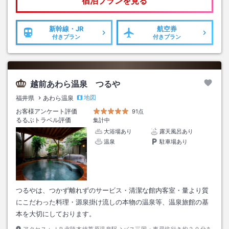
宿泊プランを見る
新幹線・JR
航空券
付きプラン
付きプラン
越前あわら温泉 つるや
地図
福井県
あわら温泉
お客様アンケート評価
91点
るるぶトラベル評価
集計中
大浴場あり
露天風呂あり
温泉
駐車場あり
つるやは、つかず離れずのサービス・清潔な館内客室・量より質
にこだわった料理・源泉掛け流しの本物の温泉等、温泉旅館の基
本を大切にしております。