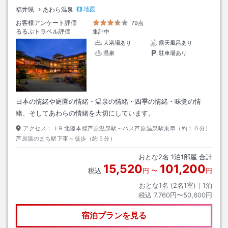
地図
福井県
あわら温泉
お客様アンケート評価
79点
るるぶトラベル評価
集計中
大浴場あり
露天風呂あり
温泉
駐車場あり
日本の情緒や庭園の情緒・温泉の情緒・四季の情緒・味覚の情
緒、そしてあわらの情緒を大切にしています。
アクセス：
ＪＲ北陸本線芦原温泉駅～バス芦原温泉駅乗車（約１０分）
芦原湯のまち駅下車～徒歩（約５分）
おとな
2
名
1
泊
1
部屋 合計
15,520
101,200
税込
円
〜
円
おとな1名 (
2
名1室)｜
1
泊
税込
7,760円〜50,600円
宿泊プランを見る