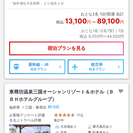
「福井城址大名町駅」より徒歩１分
おとな
2
名
1
泊
1
部屋 合計
13,100
89,100
税込
円
〜
円
おとな1名 (
2
名1室)｜
1
泊
税込
6,550円〜44,550円
宿泊プランを見る
新幹線・JR
航空券
付きプラン
付きプラン
東尋坊温泉三国オーシャンリゾート＆ホテル（Ｂ
ＢＨホテルグループ）
地図
福井県
三国・東尋坊
お客様アンケート評価
77点
るるぶトラベル評価
集計中
大浴場あり
露天風呂あり
温泉
駐車場あり