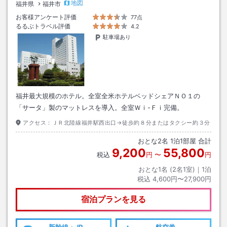
地図
福井県
福井市
お客様アンケート評価
77点
るるぶトラベル評価
4.2
駐車場あり
福井最大規模のホテル。全室全米ホテルベッドシェアＮＯ１の
「サータ」製のマットレスを導入。全室Ｗｉ-Ｆｉ完備。
アクセス：
ＪＲ北陸線福井駅西出口→徒歩約８分またはタクシー約３分
おとな
2
名
1
泊
1
部屋 合計
9,200
55,800
税込
円
〜
円
おとな1名 (
2
名1室)｜
1
泊
税込
4,600円〜27,900円
宿泊プランを見る
新幹線・JR
航空券