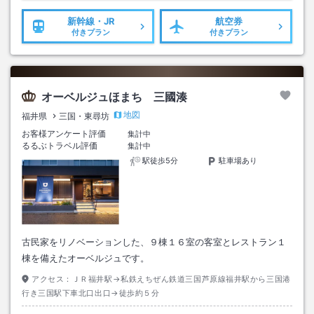
新幹線・JR
航空券
付きプラン
付きプラン
オーベルジュほまち 三國湊
地図
福井県
三国・東尋坊
お客様アンケート評価
集計中
るるぶトラベル評価
集計中
駅徒歩5分
駐車場あり
古民家をリノベーションした、９棟１６室の客室とレストラン１
棟を備えたオーベルジュです。
アクセス：
ＪＲ福井駅→私鉄えちぜん鉄道三国芦原線福井駅から三国港
行き三国駅下車北口出口→徒歩約５分