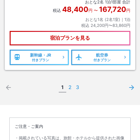
おとな
2
名
1
泊
1
部屋 合計
48,400
167,720
税込
円
〜
円
おとな1名 (
2
名1室)｜
1
泊
税込
24,200円〜83,860円
宿泊プランを見る
新幹線・JR
航空券
付きプラン
付きプラン
1
2
3
ご注意・ご案内
掲載されている写真は、旅館・ホテルから提供された画像