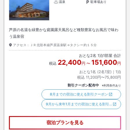
温泉
駐車場あり
芦原の名湯を緑豊かな庭園露天風呂など種類豊富なお風呂で味わ
う温泉宿
アクセス：
ＪＲ北陸本線芦原温泉駅→タクシー約１５分
おとな
2
名
1
泊
1
部屋 合計
22,400
151,600
税込
円
〜
円
おとな1名 (
2
名1室)｜
1
泊
税込
11,200円〜75,800円
割引クーポン配布中
※利用条件あり
8月までの宿泊に使える割引クーポン
9月から来年1月までの宿泊に使える割引…
宿泊プランを見る