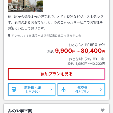
福井駅から徒歩１分の好立地で、とても便利なビジネスホテルで
す。表情のあるおもてなしと、心のこもったサービスでお客様を
お迎えいたしております。
アクセス：
ＪＲ北陸本線福井駅東口出口→徒歩約１分
おとな
2
名
1
泊
1
部屋 合計
9,900
80,400
税込
円
〜
円
おとな1名 (
2
名1室)｜
1
泊
税込
4,950円〜40,200円
宿泊プランを見る
新幹線・JR
航空券
付きプラン
付きプラン
みのや泰平閣