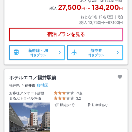
おとな
2
名
1
泊
1
部屋 合計
27,500
134,200
税込
円
〜
円
おとな1名 (
2
名1室)｜
1
泊
税込
13,750円〜67,100円
宿泊プランを見る
新幹線・JR
航空券
付きプラン
付きプラン
ホテルエコノ福井駅前
地図
福井県
福井市
お客様アンケート評価
71点
るるぶトラベル評価
3.2
駅徒歩5分
駐車場あり