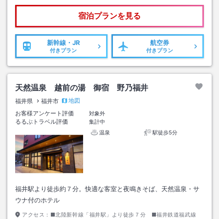
宿泊プランを見る
新幹線・JR
航空券
付きプラン
付きプラン
天然温泉 越前の湯 御宿 野乃福井
地図
福井県
福井市
お客様アンケート評価
対象外
るるぶトラベル評価
集計中
温泉
駅徒歩5分
福井駅より徒歩約７分。快適な客室と夜鳴きそば、天然温泉・サ
ウナ付のホテル
アクセス：
■北陸新幹線「福井駅」より徒歩７分 ■福井鉄道福武線