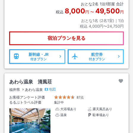
おとな
2
名
1
泊
1
部屋 合計
8,000
49,500
税込
円
〜
円
おとな1名 (
2
名1室)｜
1
泊
税込
4,000円〜24,750円
宿泊プランを見る
新幹線・JR
航空券
付きプラン
付きプラン
あわら温泉 清風荘
地図
福井県
あわら温泉
お客様アンケート評価
87点
るるぶトラベル評価
集計中
大浴場あり
露天風呂あり
温泉
駐車場あり