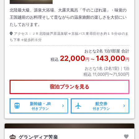
北陸最大級、源泉大浴場、大露天風呂「千のこぼれ湯」・味覚の
王国越前のお料理そして昔ながらの温泉旅館の楽しさを大切にい
たしております。
アクセス：
ＪＲ北陸線芦原温泉駅→京福バス東尋坊行き約１５分ゆのま
ち下車→徒歩約６分
おとな
2
名
1
泊
1
部屋 合計
22,000
143,000
税込
円
〜
円
おとな1名 (
2
名1室)｜
1
泊
税込
11,000円〜71,500円
宿泊プランを見る
新幹線・JR
航空券
付きプラン
付きプラン
グランディア芳泉