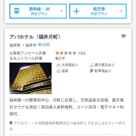
新幹線・JR
航空券
付きプラン
付きプラン
アパホテル〈福井片町〉
地図
福井県
福井市
お客様アンケート評価
73点
るるぶトラベル評価
集計中
大浴場あり
露天風呂あり
温泉
駐車場あり
福井随一の繁華街中心、片町に位置し、天然温泉大浴場、露天風
呂サウナを併設！宿泊者入泉料無料。コード決済・電子マネー利
用可。
アクセス：
ＪＲ北陸線福井駅西出口→徒歩約１５分またはタクシー約５
分