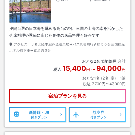
夕陽百選の日本海を眺める高台の宿。三国の山海の幸を活かした
会席料理や季節に応じた創作の逸品料理も好評です
アクセス：
ＪＲ北陸本線芦原温泉駅→バス東尋坊行き約５０分三国観光
ホテル前下車→徒歩約３分
おとな
2
名
1
泊
1
部屋 合計
15,400
94,000
税込
円
〜
円
おとな1名 (
2
名1室)｜
1
泊
税込
7,700円〜47,000円
宿泊プランを見る
新幹線・JR
航空券
付きプラン
付きプラン