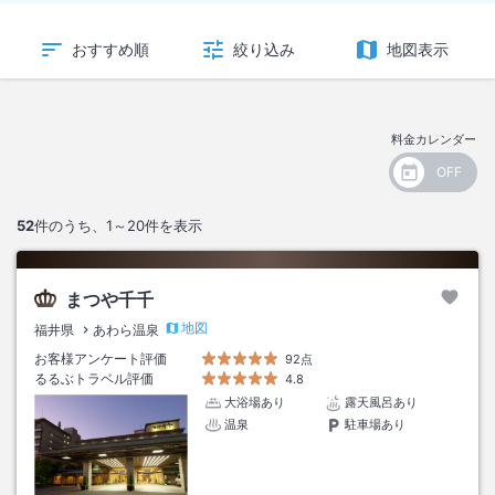
おすすめ順
絞り込み
地図表示
料金カレンダー
52
件のうち、
1～20
件を表示
まつや千千
地図
福井県
あわら温泉
お客様アンケート評価
92点
るるぶトラベル評価
4.8
大浴場あり
露天風呂あり
温泉
駐車場あり