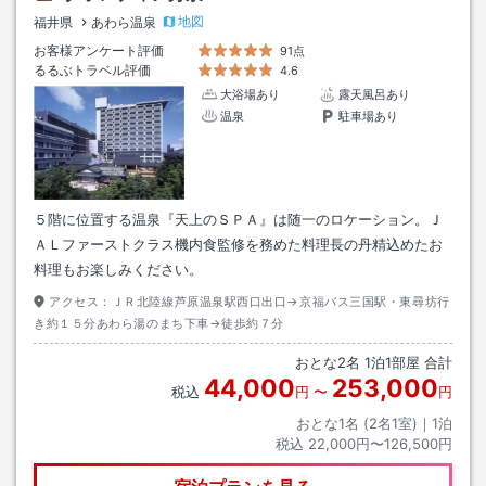
地図
福井県
あわら温泉
お客様アンケート評価
91点
るるぶトラベル評価
4.6
大浴場あり
露天風呂あり
温泉
駐車場あり
５階に位置する温泉『天上のＳＰＡ』は随一のロケーション。Ｊ
ＡＬファーストクラス機内食監修を務めた料理長の丹精込めたお
料理もお楽しみください。
アクセス：
ＪＲ北陸線芦原温泉駅西口出口→京福バス三国駅・東尋坊行
き約１５分あわら湯のまち下車→徒歩約７分
おとな
2
名
1
泊
1
部屋 合計
44,000
253,000
税込
円
〜
円
おとな1名 (
2
名1室)｜
1
泊
税込
22,000円〜126,500円