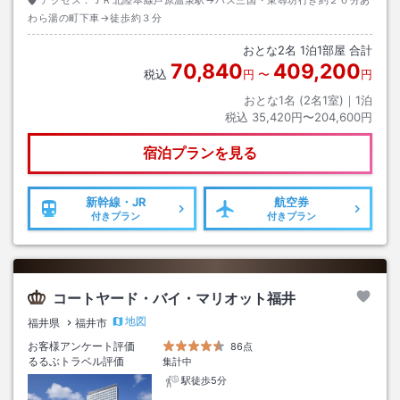
アクセス：
ＪＲ北陸本線芦原温泉駅→バス三国・東尋坊行き約２０分あ
わら湯の町下車→徒歩約３分
おとな
2
名
1
泊
1
部屋 合計
70,840
409,200
税込
円
〜
円
おとな1名 (
2
名1室)｜
1
泊
税込
35,420円〜204,600円
宿泊プランを見る
新幹線・JR
航空券
付きプラン
付きプラン
コートヤード・バイ・マリオット福井
地図
福井県
福井市
お客様アンケート評価
86点
るるぶトラベル評価
集計中
駅徒歩5分