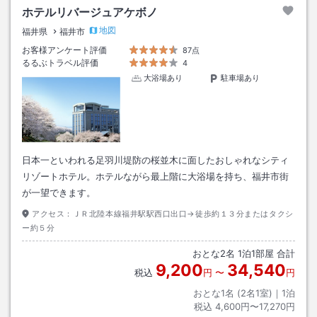
ホテルリバージュアケボノ
地図
福井県
福井市
お客様アンケート評価
87点
るるぶトラベル評価
4
大浴場あり
駐車場あり
日本一といわれる足羽川堤防の桜並木に面したおしゃれなシティ
リゾートホテル。ホテルながら最上階に大浴場を持ち、福井市街
が一望できます。
アクセス：
ＪＲ北陸本線福井駅駅西口出口→徒歩約１３分またはタクシ
ー約５分
おとな
2
名
1
泊
1
部屋 合計
9,200
34,540
税込
円
〜
円
おとな1名 (
2
名1室)｜
1
泊
税込
4,600円〜17,270円