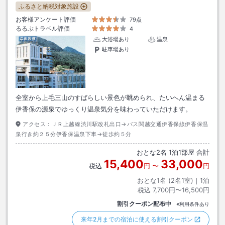
ふるさと納税対象施設
お客様アンケート評価
79点
るるぶトラベル評価
4
大浴場あり
温泉
駐車場あり
全室から上毛三山のすばらしい景色が眺められ、たいへん温まる
伊香保の源泉でゆっくり温泉気分を味わっていただけます。
アクセス：
ＪＲ上越線渋川駅改札出口→バス関越交通伊香保線伊香保温
泉行き約２５分伊香保温泉下車→徒歩約５分
おとな
2
名
1
泊
1
部屋 合計
15,400
33,000
税込
円
〜
円
おとな1名 (
2
名1室)｜
1
泊
税込
7,700円〜16,500円
割引クーポン配布中
※利用条件あり
来年2月までの宿泊に使える割引クーポン