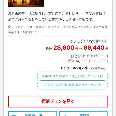
温泉街の中心地に所在し、古い歴史と新しいサービスでお客様に
最高のおもてなしをしている古式ゆかしき名湯の宿です。
アクセス：
ＪＲ上越線渋川駅→バス上越伊香保温泉行き約３０分伊香保
温泉下車→徒歩約５分
おとな
2
名
1
泊
1
部屋 合計
28,600
66,440
税込
円
〜
円
おとな1名 (
2
名1室)｜
1
泊
税込
14,300円〜33,220円
割引クーポン配布中
※利用条件あり
来年2月までの宿泊に使える割引クーポン
９月までの宿泊に使える割引クーポン
宿泊プランを見る
新幹線・JR
航空券