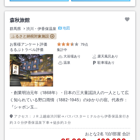
森秋旅館
地図
群馬県
渋川・伊香保温泉
ふるさと納税対象施設
お客様アンケート評価
79点
るるぶトラベル評価
集計中
大浴場あり
露天風呂あり
温泉
駐車場あり
・創業明治元年（1868年）・日本の三大童謡詩人の一人として広
く知られている野口雨情（1882-1945）のゆかりの宿。代表作：
『シャボン玉…
アクセス：
ＪＲ上越線渋川駅→バスバスターミナルから伊香保温泉行き
約３０分伊香保温泉下車→徒歩約３分
おとな
2
名
1
泊
1
部屋 合計