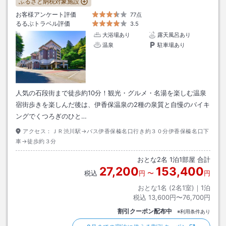
ふるさと納税対象施設
お客様アンケート評価
77点
るるぶトラベル評価
3.5
大浴場あり
露天風呂あり
温泉
駐車場あり
人気の石段街まで徒歩約10分！観光・グルメ・名湯を楽しむ温泉
宿街歩きを楽しんだ後は、伊香保温泉の2種の泉質と自慢のバイキ
ングでくつろぎのひと…
アクセス：
ＪＲ渋川駅→バス伊香保榛名口行き約３０分伊香保榛名口下
車→徒歩約３分
おとな
2
名
1
泊
1
部屋 合計
27,200
153,400
税込
円
〜
円
おとな1名 (
2
名1室)｜
1
泊
税込
13,600円〜76,700円
割引クーポン配布中
※利用条件あり