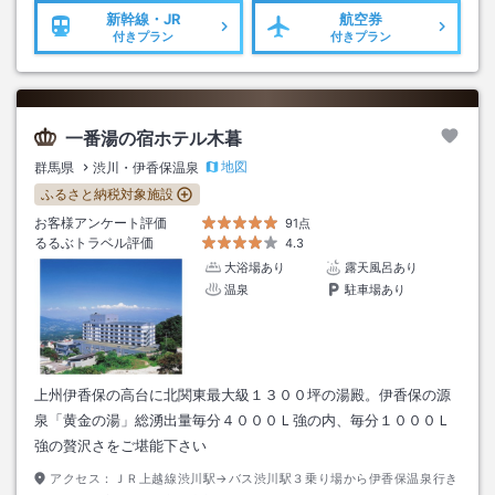
新幹線・JR
航空券
付きプラン
付きプラン
一番湯の宿ホテル木暮
地図
群馬県
渋川・伊香保温泉
ふるさと納税対象施設
お客様アンケート評価
91点
るるぶトラベル評価
4.3
大浴場あり
露天風呂あり
温泉
駐車場あり
上州伊香保の高台に北関東最大級１３００坪の湯殿。伊香保の源
泉「黄金の湯」総湧出量毎分４０００Ｌ強の内、毎分１０００Ｌ
強の贅沢さをご堪能下さい
アクセス：
ＪＲ上越線渋川駅→バス渋川駅３乗り場から伊香保温泉行き