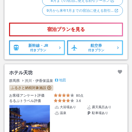
8月までの宿泊に使える割引クーポン
9月から来年1月までの宿泊に使える割引…
宿泊プランを見る
新幹線・JR
航空券
付きプラン
付きプラン
ホテル天坊
地図
群馬県
渋川・伊香保温泉
ふるさと納税対象施設
お客様アンケート評価
80点
るるぶトラベル評価
3.6
大浴場あり
露天風呂あり
温泉
駐車場あり