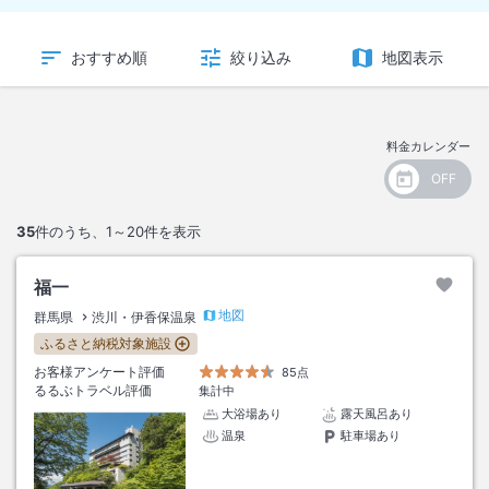
おすすめ順
絞り込み
地図表示
料金カレンダー
35
件のうち、
1～20
件を表示
福一
地図
群馬県
渋川・伊香保温泉
ふるさと納税対象施設
お客様アンケート評価
85点
るるぶトラベル評価
集計中
大浴場あり
露天風呂あり
温泉
駐車場あり