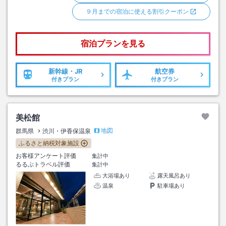
９月までの宿泊に使える割引クーポン
宿泊プランを見る
新幹線・JR
航空券
付きプラン
付きプラン
美松館
地図
群馬県
渋川・伊香保温泉
ふるさと納税対象施設
お客様アンケート評価
集計中
るるぶトラベル評価
集計中
大浴場あり
露天風呂あり
温泉
駐車場あり