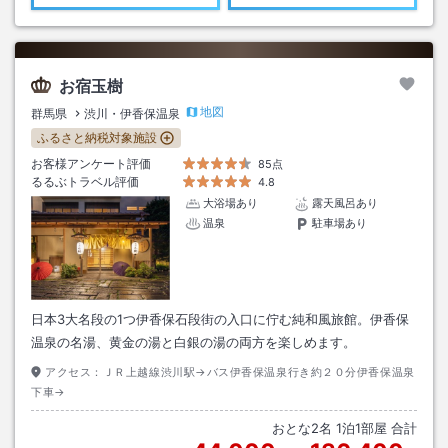
お宿玉樹
地図
群馬県
渋川・伊香保温泉
ふるさと納税対象施設
お客様アンケート評価
85点
るるぶトラベル評価
4.8
大浴場あり
露天風呂あり
温泉
駐車場あり
日本3大名段の1つ伊香保石段街の入口に佇む純和風旅館。伊香保
温泉の名湯、黄金の湯と白銀の湯の両方を楽しめます。
アクセス：
ＪＲ上越線渋川駅→バス伊香保温泉行き約２０分伊香保温泉
下車→
おとな
2
名
1
泊
1
部屋 合計