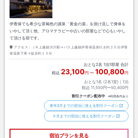
伊香保でも希少な茶褐色の源泉「黄金の湯」を掛け流しで身体を
いやして頂く他、アロマテラピーや占いの部屋などで心もいやし
て頂ける宿です。
アクセス：
ＪＲ上越線渋川駅→バス上越線伊香保温泉行き約２５分伊香
保温泉下車→徒歩約１５分
おとな
2
名
1
泊
1
部屋 合計
23,100
100,800
税込
円
〜
円
おとな1名 (
2
名1室)｜
1
泊
税込
11,550円〜50,400円
割引クーポン配布中
※利用条件あり
来年2月までの宿泊に使える割引クーポン
９月までの宿泊に使える割引クーポン
宿泊プランを見る