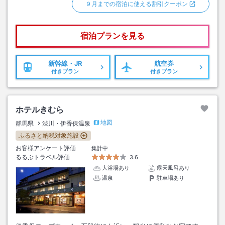
９月までの宿泊に使える割引クーポン
宿泊プランを見る
新幹線・JR
航空券
付きプラン
付きプラン
ホテルきむら
地図
群馬県
渋川・伊香保温泉
ふるさと納税対象施設
お客様アンケート評価
集計中
るるぶトラベル評価
3.6
大浴場あり
露天風呂あり
温泉
駐車場あり