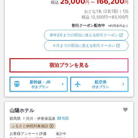
25,000
166,200
税込
円
〜
円
おとな1名 (
2
名1室)｜
1
泊
税込
12,500円〜83,100円
割引クーポン配布中
※利用条件あり
来年2月までの宿泊に使える割引クーポン
９月までの宿泊に使える割引クーポン
宿泊プランを見る
新幹線・JR
航空券
付きプラン
付きプラン
山陽ホテル
地図
群馬県
渋川・伊香保温泉
ふるさと納税対象施設
お客様アンケート評価
集計中