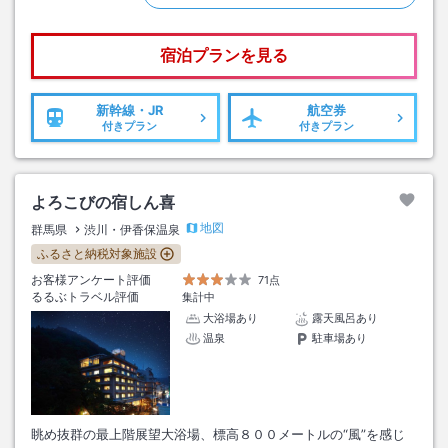
宿泊プランを見る
新幹線・JR
航空券
付きプラン
付きプラン
よろこびの宿しん喜
地図
群馬県
渋川・伊香保温泉
ふるさと納税対象施設
お客様アンケート評価
71点
るるぶトラベル評価
集計中
大浴場あり
露天風呂あり
温泉
駐車場あり
眺め抜群の最上階展望大浴場、標高８００メートルの“風”を感じ