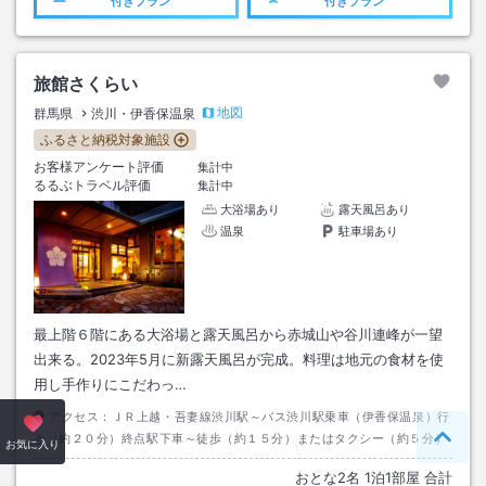
付きプラン
付きプラン
旅館さくらい
地図
群馬県
渋川・伊香保温泉
ふるさと納税対象施設
お客様アンケート評価
集計中
るるぶトラベル評価
集計中
大浴場あり
露天風呂あり
温泉
駐車場あり
最上階６階にある大浴場と露天風呂から赤城山や谷川連峰が一望
出来る。2023年5月に新露天風呂が完成。料理は地元の食材を使
用し手作りにこだわっ…
アクセス：
ＪＲ上越・吾妻線渋川駅～バス渋川駅乗車（伊香保温泉）行
き（約２０分）終点駅下車～徒歩（約１５分）またはタクシー（約５分）
ペー
お気に入り
おとな
2
名
1
泊
1
部屋 合計