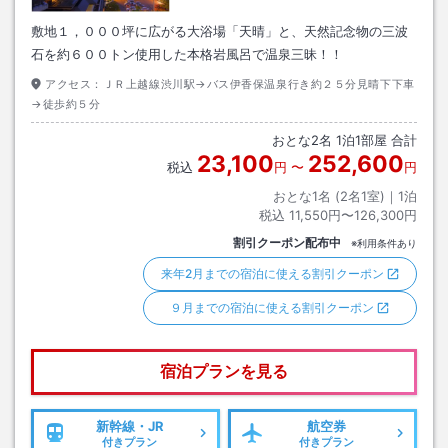
敷地１，０００坪に広がる大浴場「天晴」と、天然記念物の三波
石を約６００トン使用した本格岩風呂で温泉三昧！！
アクセス：
ＪＲ上越線渋川駅→バス伊香保温泉行き約２５分見晴下下車
→徒歩約５分
おとな
2
名
1
泊
1
部屋 合計
23,100
252,600
税込
円
〜
円
おとな1名 (
2
名1室)｜
1
泊
税込
11,550円〜126,300円
割引クーポン配布中
※利用条件あり
来年2月までの宿泊に使える割引クーポン
９月までの宿泊に使える割引クーポン
宿泊プランを見る
新幹線・JR
航空券
付きプラン
付きプラン