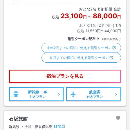
おとな
2
名
1
泊
1
部屋 合計
23,100
88,000
税込
円
〜
円
おとな1名 (
2
名1室)｜
1
泊
税込
11,550円〜44,000円
割引クーポン配布中
※利用条件あり
来年2月までの宿泊に使える割引クーポン
９月までの宿泊に使える割引クーポン
宿泊プランを見る
新幹線・JR
航空券
付きプラン
付きプラン
石坂旅館
地図
群馬県
渋川・伊香保温泉