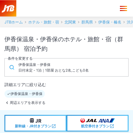
JTBホーム
ホテル・旅館・宿
北関東
群馬県
伊香保・榛名
渋
伊香保温泉・伊香保のホテル・旅館・宿（群
馬県） 宿泊予約
条件を変更する
伊香保温泉・伊香保
日付未定 - 1泊｜1部屋 おとな2名,こども0名
詳細エリアに絞り込む
伊香保温泉・伊香保
周辺エリアを表示する
新幹線・JR付きプラン
航空券付きプラン