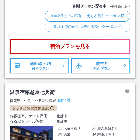
割引クーポン配布中
※利用条件あり
来年2月までの宿泊に使える割引クーポン
９月までの宿泊に使える割引クーポン
宿泊プランを見る
新幹線・JR
航空券
付きプラン
付きプラン
温泉宿塚越屋七兵衛
地図
群馬県
渋川・伊香保温泉
ふるさと納税対象施設
お客様アンケート評価
集計中
るるぶトラベル評価
集計中
大浴場あり
露天風呂あり
温泉
駐車場あり