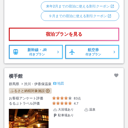
来年2月までの宿泊に使える割引クーポン
９月までの宿泊に使える割引クーポン
宿泊プランを見る
新幹線・JR
航空券
付きプラン
付きプラン
横手館
地図
群馬県
渋川・伊香保温泉
ふるさと納税対象施設
お客様アンケート評価
83点
るるぶトラベル評価
4.7
大浴場あり
温泉
駐車場あり