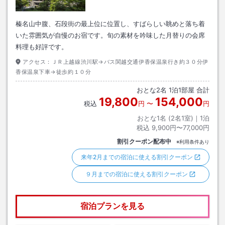
榛名山中腹、石段街の最上位に位置し、すばらしい眺めと落ち着
いた雰囲気が自慢のお宿です。旬の素材を吟味した月替りの会席
料理も好評です。
アクセス：
ＪＲ上越線渋川駅→バス関越交通伊香保温泉行き約３０分伊
香保温泉下車→徒歩約１０分
おとな
2
名
1
泊
1
部屋 合計
19,800
154,000
税込
円
〜
円
おとな1名 (
2
名1室)｜
1
泊
税込
9,900円〜77,000円
割引クーポン配布中
※利用条件あり
来年2月までの宿泊に使える割引クーポン
９月までの宿泊に使える割引クーポン
宿泊プランを見る