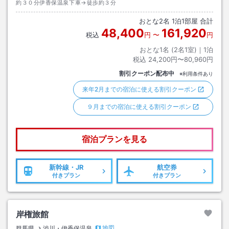
約３０分伊香保温泉下車→徒歩約３分
おとな
2
名
1
泊
1
部屋 合計
48,400
161,920
税込
円
〜
円
おとな1名 (
2
名1室)｜
1
泊
税込
24,200円〜80,960円
割引クーポン配布中
※利用条件あり
来年2月までの宿泊に使える割引クーポン
９月までの宿泊に使える割引クーポン
宿泊プランを見る
新幹線・JR
航空券
付きプラン
付きプラン
岸権旅館
地図
群馬県
渋川・伊香保温泉