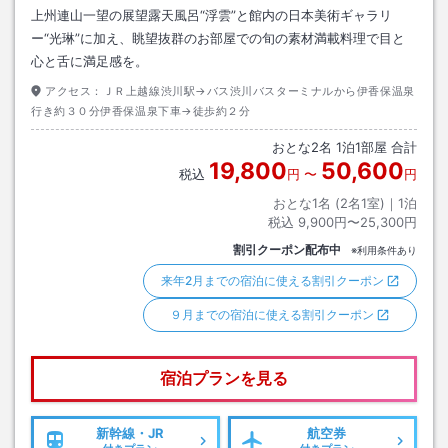
上州連山一望の展望露天風呂“浮雲”と館内の日本美術ギャラリ
ー“光琳”に加え、眺望抜群のお部屋での旬の素材満載料理で目と
心と舌に満足感を。
アクセス：
ＪＲ上越線渋川駅→バス渋川バスターミナルから伊香保温泉
行き約３０分伊香保温泉下車→徒歩約２分
おとな
2
名
1
泊
1
部屋 合計
19,800
50,600
税込
円
〜
円
おとな1名 (
2
名1室)｜
1
泊
税込
9,900円〜25,300円
割引クーポン配布中
※利用条件あり
来年2月までの宿泊に使える割引クーポン
９月までの宿泊に使える割引クーポン
宿泊プランを見る
新幹線・JR
航空券