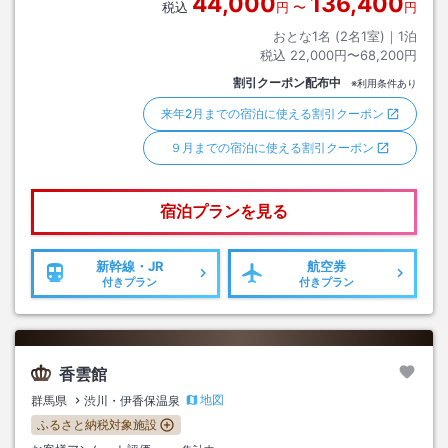
44,000
136,400
税込
円
〜
円
おとな1名 (
2
名1室)｜
1
泊
税込
22,000円〜68,200円
割引クーポン配布中
※利用条件あり
来年2月までの宿泊に使える割引クーポン
９月までの宿泊に使える割引クーポン
宿泊プランを見る
新幹線・JR
航空券
付きプラン
付きプラン
香雲館
地図
群馬県
渋川・伊香保温泉
ふるさと納税対象施設