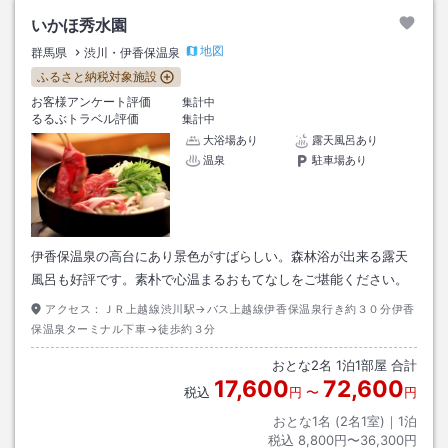
いかほ秀水園
地図
群馬県
渋川・伊香保温泉
ふるさと納税対象施設
お客様アンケート評価
集計中
るるぶトラベル評価
集計中
大浴場あり
露天風呂あり
温泉
駐車場あり
伊香保温泉の高台にあり景色がすばらしい。森林浴が出来る露天
風呂も好評です。素朴で心温まるおもてなしをご堪能ください。
アクセス：
ＪＲ上越線渋川駅→バス上越線伊香保温泉行き約３０分伊香
保温泉ターミナル下車→徒歩約３分
おとな
2
名
1
泊
1
部屋 合計
17,600
72,600
税込
円
〜
円
おとな1名 (
2
名1室)｜
1
泊
税込
8,800円〜36,300円