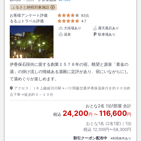
ふるさと納税対象施設
お客様アンケート評価
83点
るるぶトラベル評価
4.7
大浴場あり
露天風呂あり
温泉
駐車場あり
伊香保石段街に面する創業１５７６年の宿。眺望と源泉「黄金の
湯」の掛け流しの情緒ある湯殿に定評があり、宿にいながらにし
て湯めぐりが楽しめます。
アクセス：
ＪＲ上越線渋川駅→バス関越交通伊香保温泉行き約３０分終
点下車→徒歩約５～１０分
おとな
2
名
1
泊
1
部屋 合計
24,200
116,600
税込
円
〜
円
おとな1名 (
2
名1室)｜
1
泊
税込
12,100円〜58,300円
割引クーポン配布中
※利用条件あり