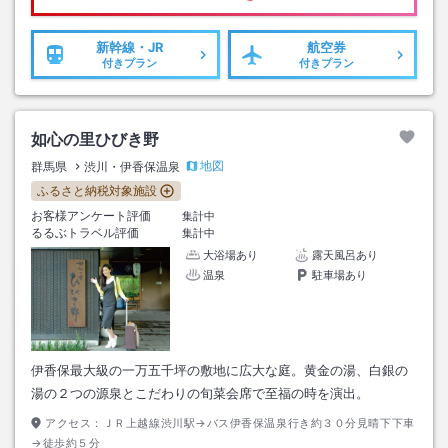
新幹線・JR
航空券
付きプラン
付きプラン
如心の里ひびき野
地図
群馬県
渋川・伊香保温泉
ふるさと納税対象施設
お客様アンケート評価
集計中
るるぶトラベル評価
集計中
大浴場あり
露天風呂あり
温泉
駐車場あり
伊香保最大級の一万五千坪の敷地に広大な庭。黄金の湯、白銀の
湯の２つの源泉とこだわりの旬菜会席で至福の時を演出。
アクセス：
ＪＲ上越線渋川駅→バス伊香保温泉行き約３０分見晴下下車
→徒歩約５分