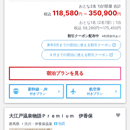
おとな
2
名
1
泊
1
部屋 合計
118,580
350,900
税込
円
〜
円
おとな1名 (
2
名1室)｜
1
泊
税込
59,290円〜175,450円
割引クーポン配布中
※利用条件あり
来年2月までの宿泊に使える割引クーポン
９月までの宿泊に使える割引クーポン
宿泊プランを見る
新幹線・JR
航空券
付きプラン
付きプラン
大江戸温泉物語Ｐｒｅｍｉｕｍ 伊香保
地図
群馬県
渋川・伊香保温泉