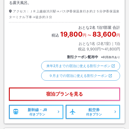
る露天風呂。
アクセス：
ＪＲ上越線渋川駅→バス伊香保温泉行き約２５分伊香保温泉
ターミナル下車→徒歩約３分
おとな
2
名
1
泊
1
部屋 合計
19,800
83,600
税込
円
〜
円
おとな1名 (
2
名1室)｜
1
泊
税込
9,900円〜41,800円
割引クーポン配布中
※利用条件あり
来年2月までの宿泊に使える割引クーポン
９月までの宿泊に使える割引クーポン
宿泊プランを見る
新幹線・JR
航空券
付きプラン
付きプラン