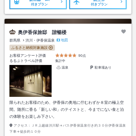
付きプラン
付きプラン
奥伊香保旅邸 諧暢楼
地図
群馬県
渋川・伊香保温泉
ふるさと納税対象施設
お客様アンケート評価
90点
るるぶトラベル評価
集計中
温泉
駐車場あり
限られたお客様のため、伊香保の奥地に佇むわずか８室の極上空
間。随所に香る「新しい和」のテイストと、今までにない食と泊
の体験をお楽しみ下さい。
アクセス：
ＪＲ上越線渋川駅→バス伊香保温泉行き約３０分伊香保温泉
下車→徒歩約１０分