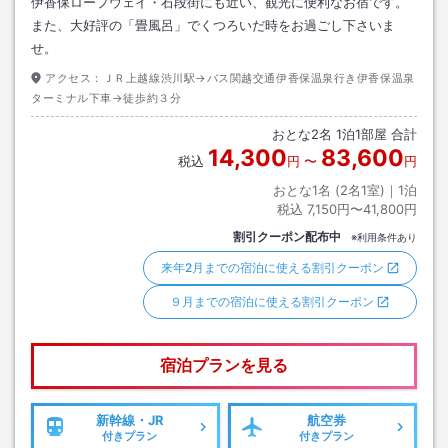
伊香保ロープウェイ・石段街にも近い、観光に便利なお宿です。
また、大好評の「畳風呂」でくつろいだ時をお過ごし下さいま
せ。
アクセス：
ＪＲ上越線渋川駅→バス関越交通伊香保温泉行き伊香保温泉
ターミナル下車→徒歩約３分
おとな
2
名
1
泊
1
部屋 合計
14,300
83,600
税込
円
〜
円
おとな1名 (
2
名1室)｜
1
泊
税込
7,150円〜41,800円
割引クーポン配布中
※利用条件あり
来年2月までの宿泊に使える割引クーポン
９月までの宿泊に使える割引クーポン
宿泊プランを見る
新幹線・JR
航空券
付きプラン
付きプラン