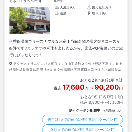
るるぶトラベル評価
集計中
大浴場あり
露天風呂あり
温泉
駐車場あり
伊香保温泉でリーズナブルなお宿！当館名物の炭火焼きコースが
好評です♪カラオケや卓球も楽しめるから、家族やお友達とのご旅
行にぴったりです!
アクセス：
リムジンバス東京→ＪＲ山手線約２０分上野駅下車→ＪＲ上
越新幹線長野又は新潟行き約６０分高崎駅下車東口出口→ＪＲ上越線長
岡、水上行き約２０分渋川駅下車→タクシー約３０分
おとな
2
名
1
泊
1
部屋 合計
17,600
90,200
税込
円
〜
円
おとな1名 (
2
名1室)｜
1
泊
税込
8,800円〜45,100円
割引クーポン配布中
※利用条件あり
来年2月までの宿泊に使える割引クーポン
９月までの宿泊に使える割引クーポン