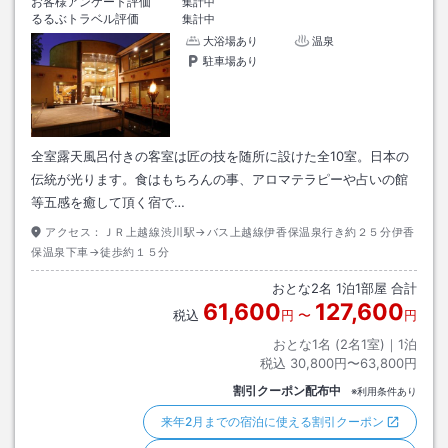
お客様アンケート評価
集計中
るるぶトラベル評価
集計中
大浴場あり
温泉
駐車場あり
全室露天風呂付きの客室は匠の技を随所に設けた全10室。日本の
伝統が光ります。食はもちろんの事、アロマテラピーや占いの館
等五感を癒して頂く宿で…
アクセス：
ＪＲ上越線渋川駅→バス上越線伊香保温泉行き約２５分伊香
保温泉下車→徒歩約１５分
おとな
2
名
1
泊
1
部屋 合計
61,600
127,600
税込
円
〜
円
おとな1名 (
2
名1室)｜
1
泊
税込
30,800円〜63,800円
割引クーポン配布中
※利用条件あり
来年2月までの宿泊に使える割引クーポン