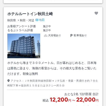
ホテルルートイン秋田土崎
地図
秋田県
秋田・河辺
お客様アンケート評価
集計中
るるぶトラベル評価
集計中
大浴場あり
駐車場あり
ホテルから海まで３００メートル。日が暮れはじめると、日本海
は茜色に染まり、海側の客室からは、その雄大な景色をご覧いた
だけます。朝食は無料
アクセス：
ＪＲ秋田新幹線秋田駅→ＪＲ弘前・青森・男鹿行き約７分土
崎駅下車→徒歩約１５分またはタクシー約５分
おとな
2
名
1
泊
1
部屋 合計
12,200
22,000
税込
円
〜
円