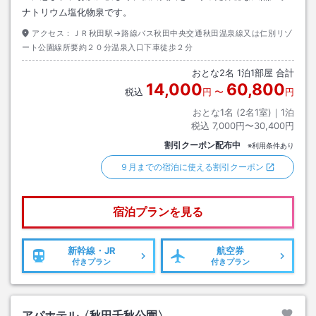
ナトリウム塩化物泉です。
アクセス：
ＪＲ秋田駅→路線バス秋田中央交通秋田温泉線又は仁別リゾ
ート公園線所要約２０分温泉入口下車徒歩２分
おとな
2
名
1
泊
1
部屋 合計
14,000
60,800
税込
円
〜
円
おとな1名 (
2
名1室)｜
1
泊
税込
7,000円〜30,400円
割引クーポン配布中
※利用条件あり
９月までの宿泊に使える割引クーポン
宿泊プランを見る
新幹線・JR
航空券
付きプラン
付きプラン
アパホテル〈秋田千秋公園〉