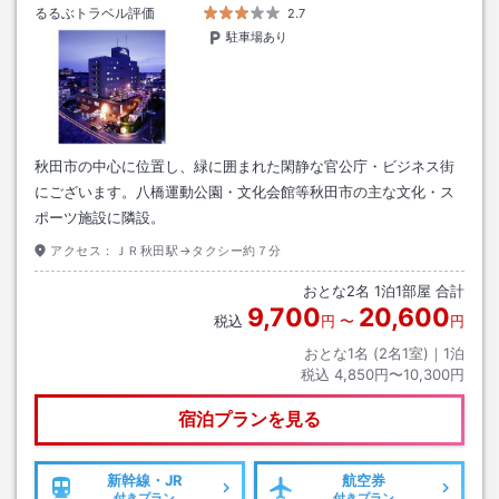
るるぶトラベル評価
2.7
駐車場あり
秋田市の中心に位置し、緑に囲まれた閑静な官公庁・ビジネス街
にございます。八橋運動公園・文化会館等秋田市の主な文化・ス
ポーツ施設に隣設。
アクセス：
ＪＲ秋田駅→タクシー約７分
おとな
2
名
1
泊
1
部屋 合計
9,700
20,600
税込
円
〜
円
おとな1名 (
2
名1室)｜
1
泊
税込
4,850円〜10,300円
宿泊プランを見る
新幹線・JR
航空券
付きプラン
付きプラン