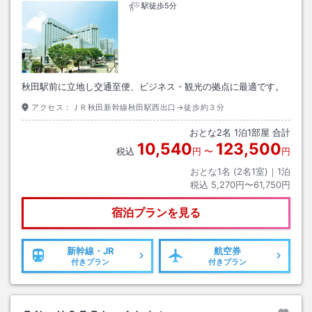
駅徒歩5分
秋田駅前に立地し交通至便、ビジネス・観光の拠点に最適です。
アクセス：
ＪＲ秋田新幹線秋田駅西出口→徒歩約３分
おとな
2
名
1
泊
1
部屋 合計
10,540
123,500
税込
円
〜
円
おとな1名 (
2
名1室)｜
1
泊
税込
5,270円〜61,750円
宿泊プランを見る
新幹線・JR
航空券
付きプラン
付きプラン