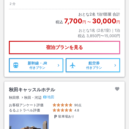
２分
おとな
2
名
1
泊
1
部屋 合計
7,700
30,000
税込
円
〜
円
おとな1名 (
2
名1室)｜
1
泊
税込
3,850円〜15,000円
宿泊プランを見る
新幹線・JR
航空券
付きプラン
付きプラン
秋田キャッスルホテル
地図
秋田県
秋田・河辺
お客様アンケート評価
90点
るるぶトラベル評価
4.8
駐車場あり