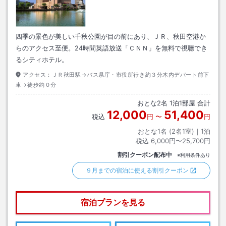
四季の景色が美しい千秋公園が目の前にあり、ＪＲ、秋田空港か
らのアクセス至便。24時間英語放送「ＣＮＮ」を無料で視聴でき
るシティホテル。
アクセス：
ＪＲ秋田駅→バス県庁・市役所行き約３分木内デパート前下
車→徒歩約０分
おとな
2
名
1
泊
1
部屋 合計
12,000
51,400
税込
円
〜
円
おとな1名 (
2
名1室)｜
1
泊
税込
6,000円〜25,700円
割引クーポン配布中
※利用条件あり
９月までの宿泊に使える割引クーポン
宿泊プランを見る