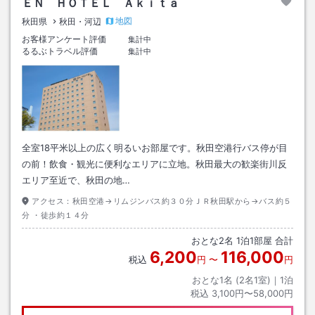
ＥＮ ＨＯＴＥＬ Ａｋｉｔａ
地図
秋田県
秋田・河辺
お客様アンケート評価
集計中
るるぶトラベル評価
集計中
全室18平米以上の広く明るいお部屋です。秋田空港行バス停が目
の前！飲食・観光に便利なエリアに立地。秋田最大の歓楽街川反
エリア至近で、秋田の地…
アクセス：
秋田空港→リムジンバス約３０分ＪＲ秋田駅から→バス約５
分 ・徒歩約１４分
おとな
2
名
1
泊
1
部屋 合計
6,200
116,000
税込
円
〜
円
おとな1名 (
2
名1室)｜
1
泊
税込
3,100円〜58,000円