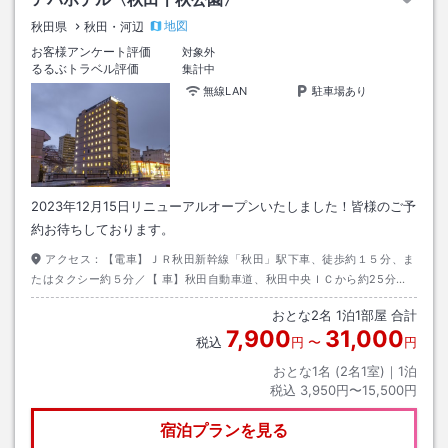
地図
秋田県
秋田・河辺
お客様アンケート評価
対象外
るるぶトラベル評価
集計中
無線LAN
駐車場あり
2023年12月15日リニューアルオープンいたしました！皆様のご予
約お待ちしております。
アクセス：
【電車】ＪＲ秋田新幹線「秋田」駅下車、徒歩約１５分、ま
たはタクシー約５分／【 車】秋田自動車道、秋田中央ＩＣから約25分。
【飛行機】リムジンバスで約45分「木内前バス停」下車後徒歩約3分。
おとな
2
名
1
泊
1
部屋 合計
7,900
31,000
税込
円
〜
円
おとな1名 (
2
名1室)｜
1
泊
税込
3,950円〜15,500円
宿泊プランを見る