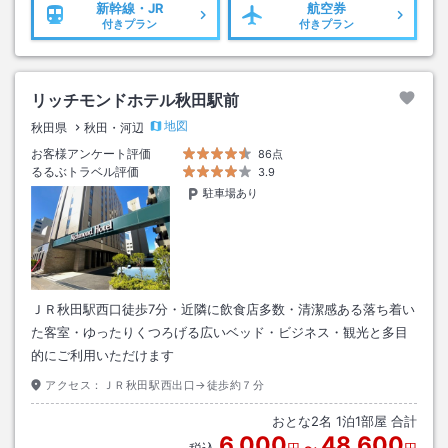
新幹線・JR
航空券
付きプラン
付きプラン
リッチモンドホテル秋田駅前
地図
秋田県
秋田・河辺
お客様アンケート評価
86点
るるぶトラベル評価
3.9
駐車場あり
ＪＲ秋田駅西口徒歩7分・近隣に飲食店多数・清潔感ある落ち着い
た客室・ゆったりくつろげる広いベッド・ビジネス・観光と多目
的にご利用いただけます
アクセス：
ＪＲ秋田駅西出口→徒歩約７分
おとな
2
名
1
泊
1
部屋 合計
6,000
48,600
税込
円
〜
円