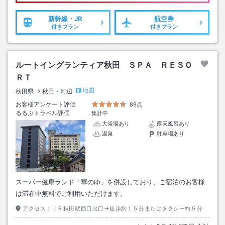
新幹線・JR
航空券
付きプラン
付きプラン
ルートイングランティア秋田 ＳＰＡ ＲＥＳＯ
ＲＴ
地図
秋田県
秋田・河辺
お客様アンケート評価
89点
るるぶトラベル評価
集計中
大浴場あり
露天風呂あり
温泉
駐車場あり
スーパー健康ランド「華のゆ」を併設しており、ご宿泊のお客様
は滞在中無料でご利用いただけます。
アクセス：
ＪＲ秋田駅西口出口→徒歩約１５分またはタクシー約５分