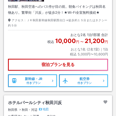
秋田駅、秋田空港へのバス停が目の前。朝食バイキングは秋田名
物あり。繁華街「川反」が徒歩2分！★Wi-Fi全室無料接続★
アクセス：
ＪＲ秋田新幹線秋田駅西出口→徒歩約１５分またはタクシー
約５分
おとな
2
名
1
泊
1
部屋 合計
10,000
21,200
税込
円
〜
円
おとな1名 (
2
名1室)｜
1
泊
税込
5,000円〜10,600円
宿泊プランを見る
新幹線・JR
航空券
付きプラン
付きプラン
ホテルパールシティ秋田川反
地図
秋田県
秋田・河辺