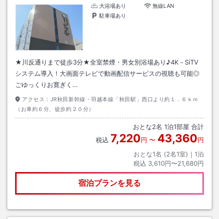
大浴場あり
無線LAN
駐車場あり
★川反通りまで徒歩3分★全室禁煙・男女別浴場あり♪4K－SiTV
システム導入！大画面テレビで動画配信サービスの視聴も可能◎
ごゆっくりお寛ぎく…
アクセス：
JR秋田新幹線・羽越本線「秋田駅」西口より約１．６ｋｍ
（お車約６分、徒歩約２０分）
おとな
2
名
1
泊
1
部屋 合計
7,220
43,360
税込
円
〜
円
おとな1名 (
2
名1室)｜
1
泊
税込
3,610円〜21,680円
宿泊プランを見る