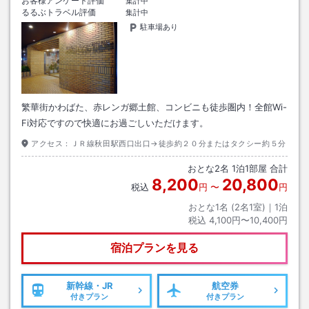
お客様アンケート評価
集計中
るるぶトラベル評価
集計中
駐車場あり
繁華街かわばた、赤レンガ郷土館、コンビニも徒歩圏内！全館Wi-
Fi対応ですので快適にお過ごしいただけます。
アクセス：
ＪＲ線秋田駅西口出口→徒歩約２０分またはタクシー約５分
おとな
2
名
1
泊
1
部屋 合計
8,200
20,800
税込
円
〜
円
おとな1名 (
2
名1室)｜
1
泊
税込
4,100円〜10,400円
宿泊プランを見る
新幹線・JR
航空券
付きプラン
付きプラン