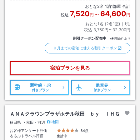
おとな
2
名
1
泊
1
部屋 合計
7,520
64,600
税込
円
〜
円
おとな1名 (
2
名1室)｜
1
泊
税込
3,760円〜32,300円
割引クーポン配布中
※利用条件あり
９月までの宿泊に使える割引クーポン
宿泊プランを見る
新幹線・JR
航空券
付きプラン
付きプラン
ＡＮＡクラウンプラザホテル秋田 ｂｙ ＩＨＧ
地図
秋田県
秋田・河辺
お客様アンケート評価
84点
るるぶトラベル評価
集計中