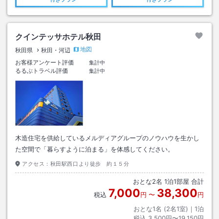
クインテッサホテル秋田
地図
秋田県
秋田・河辺
お客様アンケート評価
集計中
るるぶトラベル評価
集計中
木造住宅を供給しているメルディアグループのノウハウを生かし
た空間で「暮らすように泊まる」を体感してください。
アクセス：
秋田駅西口より徒歩 約１５分
おとな
2
名
1
泊
1
部屋 合計
7,000
38,300
税込
円
〜
円
おとな1名 (
2
名1室)｜
1
泊
税込
3,500円〜19,150円