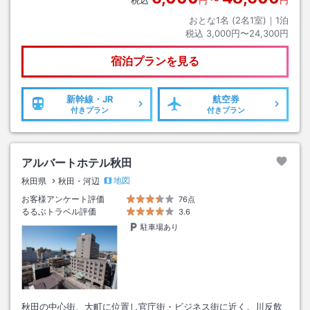
おとな1名 (
2
名1室)｜
1
泊
税込
3,000円〜24,300円
宿泊プランを見る
新幹線・JR
航空券
付きプラン
付きプラン
アルバートホテル秋田
地図
秋田県
秋田・河辺
お客様アンケート評価
76点
るるぶトラベル評価
3.6
駐車場あり
秋田の中心街、大町に位置し官庁街・ビジネス街に近く。川反飲