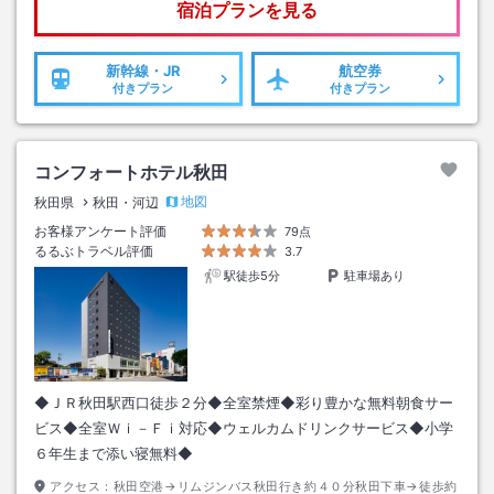
宿泊プランを見る
新幹線・JR
航空券
付きプラン
付きプラン
コンフォートホテル秋田
地図
秋田県
秋田・河辺
お客様アンケート評価
79点
るるぶトラベル評価
3.7
駅徒歩5分
駐車場あり
◆ＪＲ秋田駅西口徒歩２分◆全室禁煙◆彩り豊かな無料朝食サー
ビス◆全室Ｗｉ－Ｆｉ対応◆ウェルカムドリンクサービス◆小学
６年生まで添い寝無料◆
アクセス：
秋田空港→リムジンバス秋田行き約４０分秋田下車→徒歩約