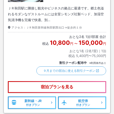
ＪＲ秋田駅に隣接し観光やビジネスの拠点に最適です。郷土色溢
れるモダンなゲストルームには全室シモンズ社製ベッド、加湿空
気清浄機を完備で快適。別…
アクセス：
ＪＲ秋田新幹線秋田駅西出口→徒歩約１分
おとな
2
名
1
泊
1
部屋 合計
10,800
150,000
税込
円
〜
円
おとな1名 (
2
名1室)｜
1
泊
税込
5,400円〜75,000円
割引クーポン配布中
※利用条件あり
９月までの宿泊に使える割引クーポン
宿泊プランを見る
新幹線・JR
航空券
付きプラン
付きプラン