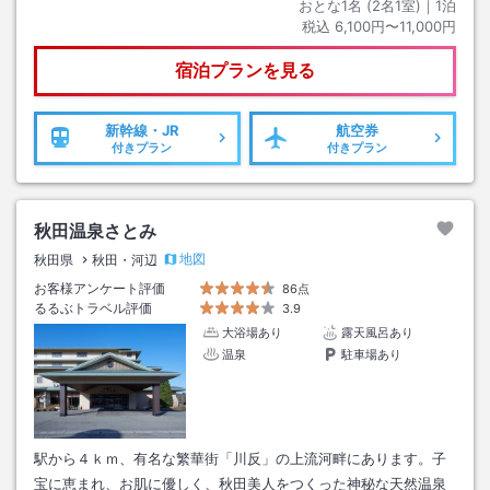
おとな1名 (
2
名1室)｜
1
泊
税込
6,100円〜11,000円
宿泊プランを見る
新幹線・JR
航空券
付きプラン
付きプラン
秋田温泉さとみ
地図
秋田県
秋田・河辺
お客様アンケート評価
86点
るるぶトラベル評価
3.9
大浴場あり
露天風呂あり
温泉
駐車場あり
駅から４ｋｍ、有名な繁華街「川反」の上流河畔にあります。子
宝に恵まれ、お肌に優しく、秋田美人をつくった神秘な天然温泉