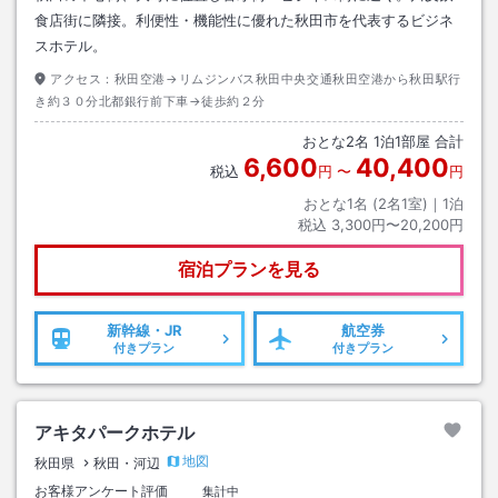
食店街に隣接。利便性・機能性に優れた秋田市を代表するビジネ
スホテル。
アクセス：
秋田空港→リムジンバス秋田中央交通秋田空港から秋田駅行
き約３０分北都銀行前下車→徒歩約２分
おとな
2
名
1
泊
1
部屋 合計
6,600
40,400
税込
円
〜
円
おとな1名 (
2
名1室)｜
1
泊
税込
3,300円〜20,200円
宿泊プランを見る
新幹線・JR
航空券
付きプラン
付きプラン
アキタパークホテル
地図
秋田県
秋田・河辺
お客様アンケート評価
集計中