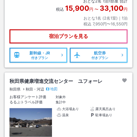
おとな
2
名
1
泊
1
部屋 合計
15,900
33,100
税込
円
〜
円
おとな1名 (
2
名1室)｜
1
泊
税込
7,950円〜16,550円
宿泊プランを見る
新幹線・JR
航空券
付きプラン
付きプラン
秋田県健康増進交流センター ユフォーレ
地図
秋田県
秋田・河辺
お客様アンケート評価
対象外
るるぶトラベル評価
集計中
大浴場あり
露天風呂あり
温泉
駐車場あり