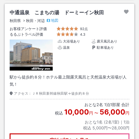
中通温泉 こまちの湯 ドーミーイン秋田
地図
秋田県
秋田・河辺
お客様アンケート評価
92点
るるぶトラベル評価
4.3
大浴場あり
露天風呂あり
温泉
駐車場あり
駅から徒歩約８分！ホテル最上階露天風呂と天然温泉大浴場が人
気！
アクセス：
ＪＲ秋田新幹線秋田駅→徒歩約８分
おとな
2
名
1
泊
1
部屋 合計
10,000
56,000
税込
円
〜
円
おとな1名 (
2
名1室)｜
1
泊
税込
5,000円〜28,000円