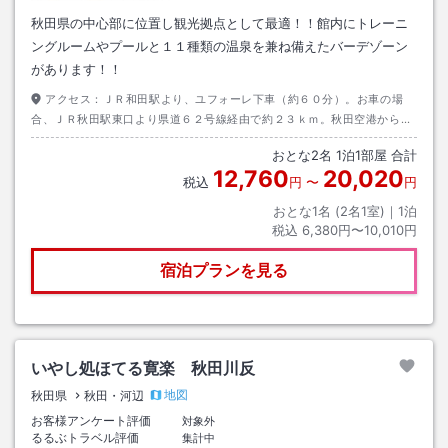
秋田県の中心部に位置し観光拠点として最適！！館内にトレーニ
ングルームやプールと１１種類の温泉を兼ね備えたバーデゾーン
があります！！
アクセス：
ＪＲ和田駅より、ユフォーレ下車（約６０分）。お車の場
合、ＪＲ秋田駅東口より県道６２号線経由で約２３ｋｍ。秋田空港から国
道１３号経由で約２４ｋｍ。
おとな
2
名
1
泊
1
部屋 合計
12,760
20,020
税込
円
〜
円
おとな1名 (
2
名1室)｜
1
泊
税込
6,380円〜10,010円
宿泊プランを見る
いやし処ほてる寛楽 秋田川反
地図
秋田県
秋田・河辺
お客様アンケート評価
対象外
るるぶトラベル評価
集計中