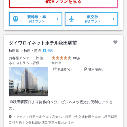
宿泊プランを見る
新幹線・JR
航空券
付きプラン
付きプラン
ダイワロイネットホテル秋田駅前
地図
秋田県
秋田・河辺
お客様アンケート評価
88点
るるぶトラベル評価
集計中
駅徒歩5分
駐車場あり
JR秋田駅西口より徒歩約５分。ビジネスや観光に便利なアクセ
ス。
アクセス：
秋田空港空港→高速バス秋田中央交通秋田空港から秋田駅西
口行き約４０分秋田駅西口下車→徒歩約５分