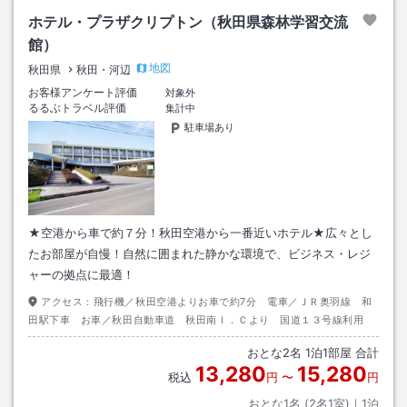
ホテル・プラザクリプトン（秋田県森林学習交流
館）
地図
秋田県
秋田・河辺
お客様アンケート評価
対象外
るるぶトラベル評価
集計中
駐車場あり
★空港から車で約７分！秋田空港から一番近いホテル★広々とし
たお部屋が自慢！自然に囲まれた静かな環境で、ビジネス・レジ
ャーの拠点に最適！
アクセス：
飛行機／秋田空港よりお車で約7分 電車／ＪＲ奥羽線 和
田駅下車 お車／秋田自動車道 秋田南Ｉ．Ｃより 国道１３号線利用
おとな
2
名
1
泊
1
部屋 合計
13,280
15,280
税込
円
〜
円
おとな1名 (
2
名1室)｜
1
泊