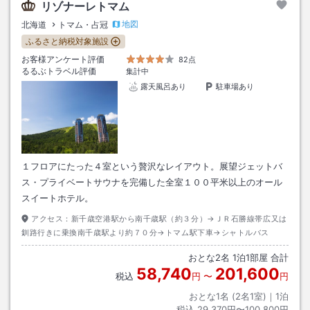
リゾナーレトマム
地図
北海道
トマム・占冠
ふるさと納税対象施設
お客様アンケート評価
82点
るるぶトラベル評価
集計中
露天風呂あり
駐車場あり
１フロアにたった４室という贅沢なレイアウト。展望ジェットバ
ス・プライベートサウナを完備した全室１００平米以上のオール
スイートホテル。
アクセス：
新千歳空港駅から南千歳駅（約３分）→ＪＲ石勝線帯広又は
釧路行きに乗換南千歳駅より約７０分→トマム駅下車→シャトルバス
おとな
2
名
1
泊
1
部屋 合計
58,740
201,600
税込
円
〜
円
おとな1名 (
2
名1室)｜
1
泊
税込
29,370円〜100,800円