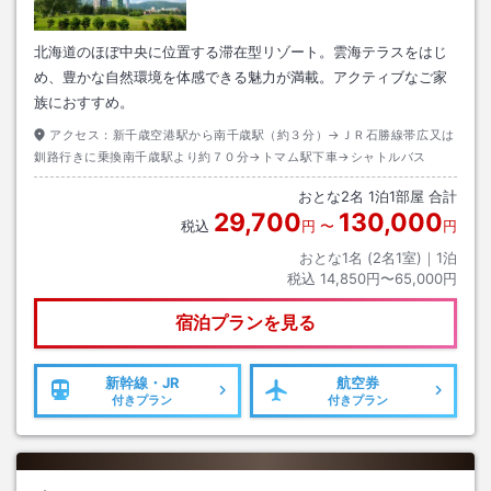
北海道のほぼ中央に位置する滞在型リゾート。雲海テラスをはじ
め、豊かな自然環境を体感できる魅力が満載。アクティブなご家
族におすすめ。
アクセス：
新千歳空港駅から南千歳駅（約３分）→ＪＲ石勝線帯広又は
釧路行きに乗換南千歳駅より約７０分→トマム駅下車→シャトルバス
おとな
2
名
1
泊
1
部屋 合計
29,700
130,000
税込
円
〜
円
おとな1名 (
2
名1室)｜
1
泊
税込
14,850円〜65,000円
宿泊プランを見る
新幹線・JR
航空券
付きプラン
付きプラン