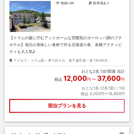
無線LAN
駐車場あり
【トマムの森に佇むアットホームな雰囲気のヨーロッパ調のプチ
ホテル】地元の美味しい食材で作る北海道の食、各種アクティビ
ティも大人気♪
アクセス：
トマム駅～車で約５分、新千歳空港～車で約90分。
おとな
2
名
1
泊
1
部屋 合計
12,000
37,600
税込
円
〜
円
おとな1名 (
2
名1室)｜
1
泊
税込
6,000円〜18,800円
宿泊プランを見る