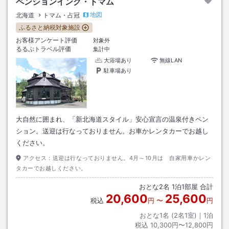
ペンションイング・トマム
地図
北海道
トマム・占冠
ふるさと納税対象施設
お客様アンケート評価
対象外
るるぶトラベル評価
集計中
大浴場あり
無線LAN
駐車場あり
大自然に囲まれ、「新北海道スタイル」安心宣言の温泉付きペン
ション。送迎は行なっておりません。お車かレンタカーでお越し
ください。
アクセス：
送迎は行なっておりません。4月～10月は 自家用車かレン
タカーでお越しください。
おとな
2
名
1
泊
1
部屋 合計
20,600
25,600
税込
円
〜
円
おとな1名 (
2
名1室)｜
1
泊
税込
10,300円〜12,800円