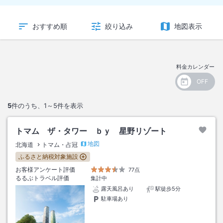
おすすめ順
絞り込み
地図表示
料金カレンダー
5
件のうち、
1～5
件を表示
トマム ザ・タワー ｂｙ 星野リゾート
地図
北海道
トマム・占冠
ふるさと納税対象施設
お客様アンケート評価
77点
るるぶトラベル評価
集計中
露天風呂あり
駅徒歩5分
駐車場あり