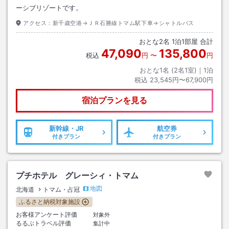
ーシブリゾートです。
アクセス：
新千歳空港→ＪＲ石勝線トマム駅下車→シャトルバス
おとな
2
名
1
泊
1
部屋 合計
47,090
135,800
税込
円
〜
円
おとな1名 (
2
名1室)｜
1
泊
税込
23,545円〜67,900円
宿泊プランを見る
新幹線・JR
航空券
付きプラン
付きプラン
プチホテル グレーシィ・トマム
地図
北海道
トマム・占冠
ふるさと納税対象施設
お客様アンケート評価
対象外
るるぶトラベル評価
集計中