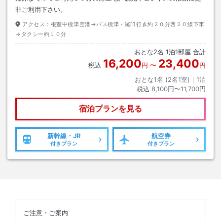
非ご利用下さい。
アクセス：
根室中標津空港→バス標津・羅臼行き約２０分西２０線下車
→タクシー約１０分
おとな
2
名
1
泊
1
部屋 合計
16,200
23,400
税込
円
〜
円
おとな1名 (
2
名1室)｜
1
泊
税込
8,100円〜11,700円
宿泊プランを見る
新幹線・JR
航空券
付きプラン
付きプラン
ご注意・ご案内