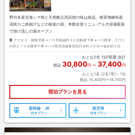
野付名産北海シマ焼と天然帆立貝浜焼の味は絶品、根室海峡特産
花咲カニ鉄砲汁などの味覚の宿。本館全室リニュ-アル大浴場新装
で掛け流しの湯オープン
アクセス：
釧路空港→バス空港線約３０分釧路下車→バス標津．ラウス
行約１７０分標津下車→バス尾岱沼線尾岱沼行き約２０分→徒歩約３分
おとな
2
名
1
泊
1
部屋 合計
30,800
37,400
税込
円
〜
円
おとな1名 (
2
名1室)｜
1
泊
税込
15,400円〜18,700円
宿泊プランを見る
新幹線・JR
航空券
付きプラン
付きプラン