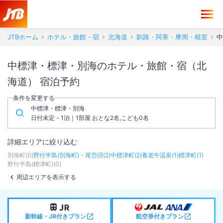
JTBホーム
ホテル・旅館・宿
北海道
釧路・阿寒・摩周・根室
中
中標津・標津・別海のホテル・旅館・宿（北
海道） 宿泊予約
条件を変更する
中標津・標津・別海
日付未定 - 1泊｜1部屋 おとな2名,こども0名
詳細エリアに絞り込む
別海町
(
0
)
野付半島(別海町)・尾岱沼
(
2
)
中標津町
(
2
)
養老牛温泉
(
1
)
標津町
(
1
)
野付半島(標津町)
(
0
)
周辺エリアを表示する
新幹線・JR付きプラン
航空券付きプラン