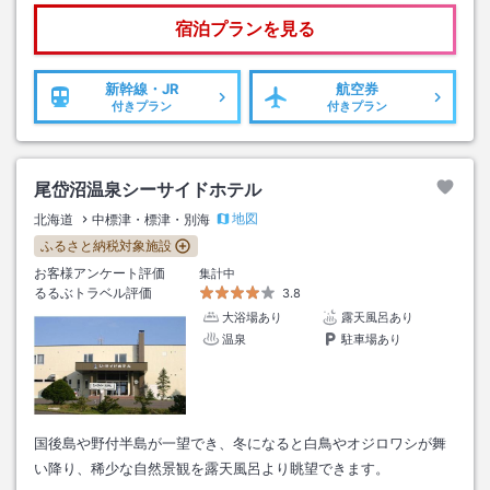
宿泊プランを見る
新幹線・JR
航空券
付きプラン
付きプラン
尾岱沼温泉シーサイドホテル
地図
北海道
中標津・標津・別海
ふるさと納税対象施設
お客様アンケート評価
集計中
るるぶトラベル評価
3.8
大浴場あり
露天風呂あり
温泉
駐車場あり
国後島や野付半島が一望でき、冬になると白鳥やオジロワシが舞
い降り、稀少な自然景観を露天風呂より眺望できます。