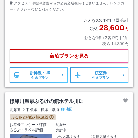
アクセス：
中標津空港からの公共交通機関はございません。レンタカ
ー・タクシーなどご利用ください。
おとな
2
名
1
泊
1
部屋 合計
28,600
税込
円
おとな1名 (
2
名1室)｜
1
泊
税込
14,300円
宿泊プランを見る
新幹線・JR
航空券
付きプラン
付きプラン
標津川温泉ぷるけの館ホテル川畑
地図
北海道
中標津・標津・別海
ふるさと納税対象施設
お客様アンケート評価
対象外
るるぶトラベル評価
集計中
大浴場あり
露天風呂あり