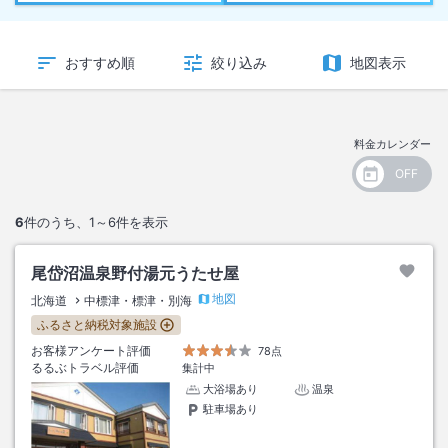
おすすめ順
絞り込み
地図表示
料金カレンダー
6
件のうち、
1～6
件を表示
尾岱沼温泉野付湯元うたせ屋
地図
北海道
中標津・標津・別海
ふるさと納税対象施設
お客様アンケート評価
78点
るるぶトラベル評価
集計中
大浴場あり
温泉
駐車場あり