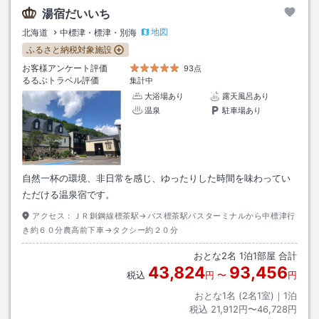
湯宿だいいち
地図
北海道
中標津・標津・別海
ふるさと納税対象施設
お客様アンケート評価
93点
るるぶトラベル評価
集計中
大浴場あり
露天風呂あり
温泉
駐車場あり
自然一杯の環境、非日常を感じ、ゆったりした時間を味わってい
ただける温泉宿です。
アクセス：
ＪＲ釧鋼線標茶駅→バス標茶駅バスターミナルから中標津行
き約６０分農高前下車→タクシー約２０分
おとな
2
名
1
泊
1
部屋 合計
43,824
93,456
税込
円
〜
円
おとな1名 (
2
名1室)｜
1
泊
税込
21,912円〜46,728円