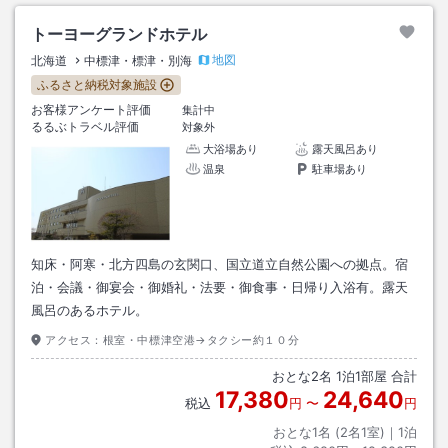
トーヨーグランドホテル
地図
北海道
中標津・標津・別海
ふるさと納税対象施設
お客様アンケート評価
集計中
るるぶトラベル評価
対象外
大浴場あり
露天風呂あり
温泉
駐車場あり
知床・阿寒・北方四島の玄関口、国立道立自然公園への拠点。宿
泊・会議・御宴会・御婚礼・法要・御食事・日帰り入浴有。露天
風呂のあるホテル。
アクセス：
根室・中標津空港→タクシー約１０分
おとな
2
名
1
泊
1
部屋 合計
17,380
24,640
税込
円
〜
円
おとな1名 (
2
名1室)｜
1
泊