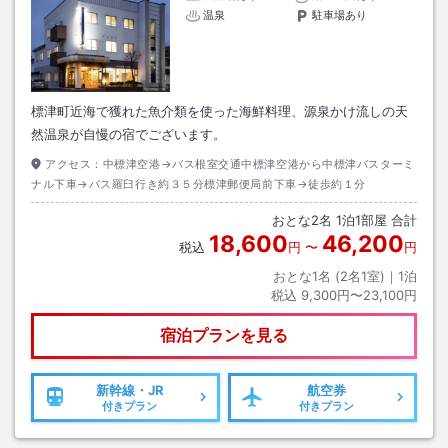
温泉
駐車場あり
標津町近海で獲れた魚介類を使った海鮮料理、源泉かけ流しの天
然温泉が自慢の宿でございます。
アクセス：
中標津空港→バス根室交通中標津空港から中標津バスターミ
ナル下車→バス羅臼行き約３５分標津郵便局前下車→徒歩約１分
おとな
2
名
1
泊
1
部屋 合計
18,600
46,200
税込
円
〜
円
おとな1名 (
2
名1室)｜
1
泊
税込
9,300円〜23,100円
宿泊プランを見る
新幹線・JR
航空券
付きプラン
付きプラン