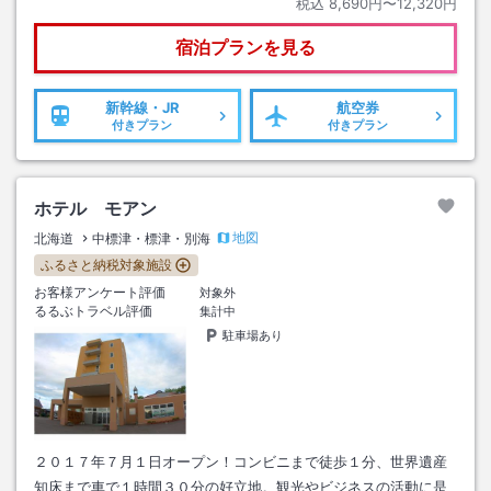
税込
8,690円〜12,320円
宿泊プランを見る
新幹線・JR
航空券
付きプラン
付きプラン
ホテル モアン
地図
北海道
中標津・標津・別海
ふるさと納税対象施設
お客様アンケート評価
対象外
るるぶトラベル評価
集計中
駐車場あり
２０１７年７月１日オープン！コンビニまで徒歩１分、世界遺産
知床まで車で１時間３０分の好立地。観光やビジネスの活動に是