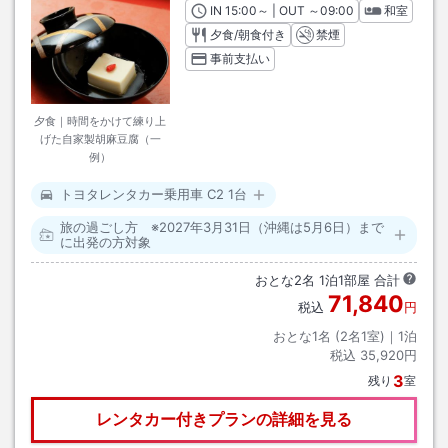
IN
チェックイン
15:00
～ | OUT
チェックアウト
～
09:00
和室
夕食/朝食付き
禁煙
事前支払い
夕食｜時間をかけて練り上
げた自家製胡麻豆腐（一
例）
トヨタレンタカー乗用車 C2 1台
旅の過ごし方 ※2027年3月31日（沖縄は5月6日）まで
に出発の方対象
おとな
2
名
1
泊
1
部屋 合計
71,840
税込
円
おとな1名 (
2
名1室)｜
1
泊
税込
35,920円
3
残り
室
レンタカー付きプランの詳細を見る