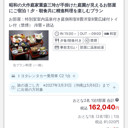
昭和の大作庭家重森三玲が手掛けた庭園が見えるお部屋
にご宿泊！夕・朝食共に精進料理を楽しむプラン
お部屋：
特別室室内温泉付き庭側和室8畳洋室8畳広縁付トイ
レ付（禁煙）
/
8畳＋踏込
IN
チェックイン
15:00
～ | OUT
チェックアウト
～
09:00
和室
夕食/朝食付き
禁煙
事前支払い
部屋に温泉給湯
当プラン料理（一例）
トヨタレンタカー乗用車 C2 1台
旅の過ごし方 ※2027年3月31日（沖縄は5月6日）まで
に出発の方対象
おとな
2
名
1
泊
1
部屋 合計
162,040
税込
円
おとな1名 (
2
名1室)｜
1
泊
税込
81,020円