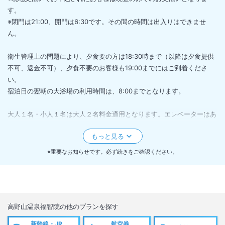
す。
※閉門は21:00、開門は6:30です。その間の時間は出入りはできませ
ん。
衛生管理上の問題により、夕食要の方は18:30時まで（以降は夕食提供
不可、返金不可）、夕食不要のお客様も19:00までにはご到着くださ
い。
宿泊日の翌朝の大浴場の利用時間は、8:00までとなります。
大人１名・小人１名は大人２名料金適用となります。エレベーターはあ
りません。貸切風呂は高齢者・介助が必要な方のみ利用可能です（介助
者も有料となります）。
貸切風呂の当日取消は取消料が１００％かかります。
※重要なお知らせです。必ず続きをご確認ください。
食事付きでお申込みの場合、アレルギー対応はできかねます。
高野山温泉福智院
の他のプランを探す
新幹線・JR
航空券