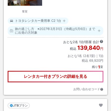
客室
トヨタレンタカー乗用車 C2 1台
旅の過ごし方 ※2027年3月31日（沖縄は5月6日）まで
に出発の方対象
おとな
2
名
1
泊
1
部屋 合計
139,840
税込
円
おとな1名 (
2
名1室)｜
1
泊
税込
69,920円
1
残り
室
レンタカー付きプランの詳細を見る
お問い合わせコード
JTBプラン