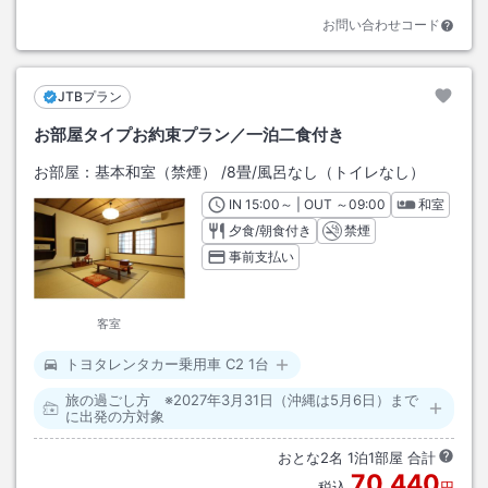
お問い合わせコード
JTBプラン
お部屋タイプお約束プラン／一泊二食付き
お部屋：
基本和室（禁煙）
/
8畳
/風呂なし（トイレなし）
IN
チェックイン
15:00
～ | OUT
チェックアウト
～
09:00
和室
夕食/朝食付き
禁煙
事前支払い
客室
トヨタレンタカー乗用車 C2 1台
旅の過ごし方 ※2027年3月31日（沖縄は5月6日）まで
に出発の方対象
おとな
2
名
1
泊
1
部屋 合計
70,440
税込
円