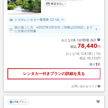
事前支払い
トヨタレンタカー乗用車 C2 1台
旅の過ごし方 ※2027年3月31日（沖縄は5月6日）まで
に出発の方対象
おとな
2
名
1
泊
1
部屋 合計
78,440
税込
円
おとな1名 (
2
名1室)｜
1
泊
税込
39,220円
1
残り
室
レンタカー付きプランの詳細を見る
お問い合わせコード
JTBプラン