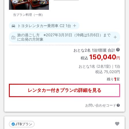
当プラン料理（一例）
トヨタレンタカー乗用車 C2 1台
旅の過ごし方 ※2027年3月31日（沖縄は5月6日）まで
に出発の方対象
おとな
2
名
1
泊
1
部屋 合計
150,040
税込
円
おとな1名 (
2
名1室)｜
1
泊
税込
75,020円
1
残り
室
レンタカー付きプランの詳細を見る
お問い合わせコード
JTBプラン