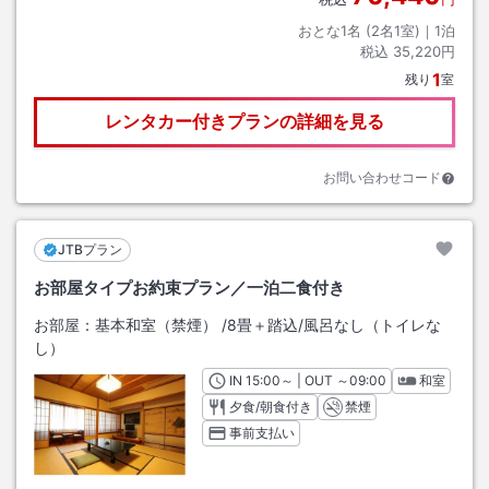
おとな1名 (
2
名1室)｜
1
泊
税込
35,220円
1
残り
室
レンタカー付きプランの詳細を見る
お問い合わせコード
JTBプラン
お部屋タイプお約束プラン／一泊二食付き
お部屋：
基本和室（禁煙）
/
8畳＋踏込
/風呂なし（トイレな
し）
IN
チェックイン
15:00
～ | OUT
チェックアウト
～
09:00
和室
夕食/朝食付き
禁煙
事前支払い