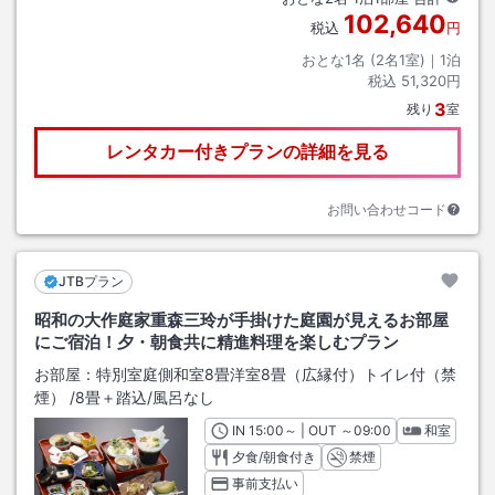
102,640
税込
円
おとな1名 (
2
名1室)｜
1
泊
税込
51,320円
3
残り
室
レンタカー付きプランの詳細を見る
お問い合わせコード
JTBプラン
昭和の大作庭家重森三玲が手掛けた庭園が見えるお部屋
にご宿泊！夕・朝食共に精進料理を楽しむプラン
お部屋：
特別室庭側和室8畳洋室8畳（広縁付）トイレ付（禁
煙）
/
8畳＋踏込
/風呂なし
IN
チェックイン
15:00
～ | OUT
チェックアウト
～
09:00
和室
夕食/朝食付き
禁煙
事前支払い