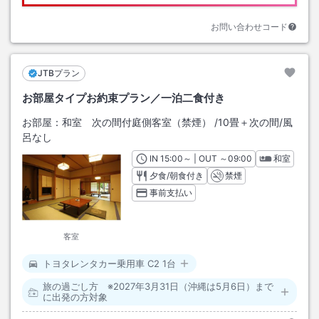
お問い合わせコード
JTBプラン
お部屋タイプお約束プラン／一泊二食付き
お部屋：
和室 次の間付庭側客室（禁煙）
/
10畳＋次の間
/風
呂なし
IN
チェックイン
15:00
～ | OUT
チェックアウト
～
09:00
和室
夕食/朝食付き
禁煙
事前支払い
客室
トヨタレンタカー乗用車 C2 1台
旅の過ごし方 ※2027年3月31日（沖縄は5月6日）まで
に出発の方対象