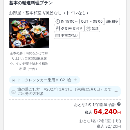
基本の精進料理プラン
お部屋：
基本和室
/
/風呂なし（トイレなし）
IN
チェックイン
15:00
～ | OUT
チェックアウト
～
09:00
和室
夕食/朝食付き
禁煙
事前支払い
基本の膳｜時間をかけて練
り上げた自家製胡麻豆腐
や、旬の野菜を味わう精進
料理（一例）
トヨタレンタカー乗用車 C2 1台
旅の過ごし方 ※2027年3月31日（沖縄は5月6日）まで
に出発の方対象
おとな
2
名
1
泊
1
部屋 合計
64,240
税込
円
おとな1名 (
2
名1室)｜
1
泊
税込
32,120円