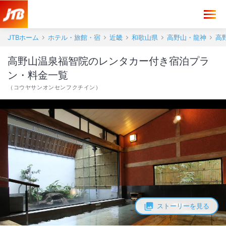
JTBホーム
ホテル・旅館・宿
近畿
和歌山県
高野山・龍神
高
高野山温泉福智院のレンタカー付き宿泊プラ
ン・料金一覧
（
コウヤサンオンセンフクチイン
）
ストーリーを見る