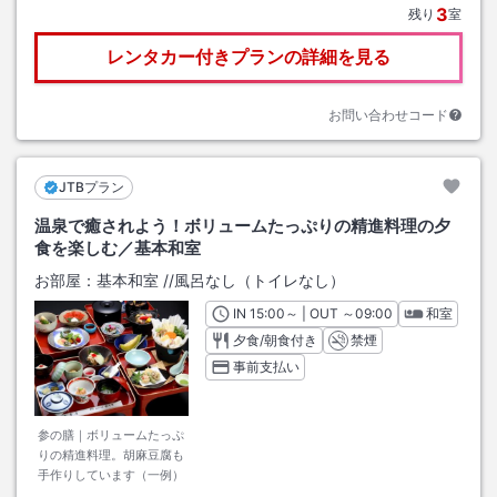
3
残り
室
レンタカー付きプランの詳細を見る
お問い合わせコード
JTBプラン
温泉で癒されよう！ボリュームたっぷりの精進料理の夕
食を楽しむ／基本和室
お部屋：
基本和室
/
/風呂なし（トイレなし）
IN
チェックイン
15:00
～ | OUT
チェックアウト
～
09:00
和室
夕食/朝食付き
禁煙
事前支払い
参の膳｜ボリュームたっぷ
りの精進料理。胡麻豆腐も
手作りしています（一例）