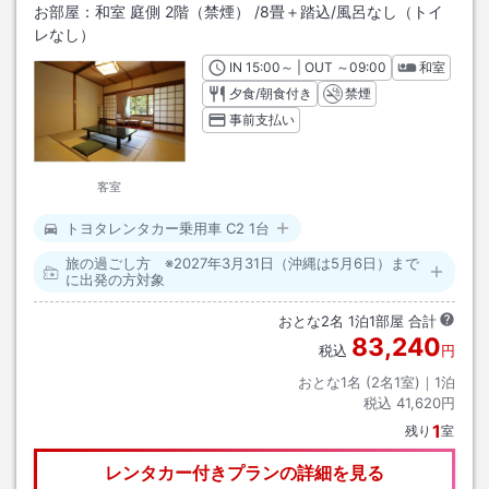
お部屋：
和室 庭側 2階（禁煙）
/
8畳＋踏込
/風呂なし（トイ
レなし）
IN
チェックイン
15:00
～ | OUT
チェックアウト
～
09:00
和室
夕食/朝食付き
禁煙
事前支払い
客室
トヨタレンタカー乗用車 C2 1台
旅の過ごし方 ※2027年3月31日（沖縄は5月6日）まで
に出発の方対象
おとな
2
名
1
泊
1
部屋 合計
83,240
税込
円
おとな1名 (
2
名1室)｜
1
泊
税込
41,620円
1
残り
室
レンタカー付きプランの詳細を見る