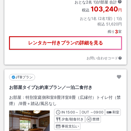
おとな
2
名
1
泊
1
部屋 合計
103,240
税込
円
おとな1名 (
2
名1室)｜
1
泊
税込
51,620円
3
残り
室
レンタカー付きプランの詳細を見る
お問い合わせコード
JTBプラン
お部屋タイプお約束プラン／一泊二食付き
お部屋：
特別室庭側和室8畳洋室8畳（広縁付）トイレ付（禁
煙）
/
8畳＋踏込
/風呂なし
IN
チェックイン
15:00
～ | OUT
チェックアウト
～
09:00
和室
夕食/朝食付き
禁煙
事前支払い