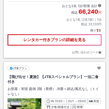
おとな
2
名
1
泊
1
部屋 合計
66,240
税込
円
おとな1名 (
2
名1室)｜
1
泊
税込
33,120円
1
残り
室
レンタカー付きプランの詳細を見る
お問い合わせコード
JTBプラン
【飛び出せ！夏旅】【JTBスペシャルプラン】一泊二食
付き
お部屋：
和室 庭側 2階（禁煙）
/
8畳＋踏込
/風呂なし（トイ
レなし）
IN
チェックイン
15:00
～ | OUT
チェックアウト
～
09:00
和室
夕食/朝食付き
禁煙