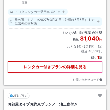
客室
トヨタレンタカー乗用車 C2 1台
旅の過ごし方 ※2027年3月31日（沖縄は5月6日）まで
に出発の方対象
おとな
2
名
1
泊
1
部屋 合計
81,040
税込
円
おとな1名 (
2
名1室)｜
1
泊
税込
40,520円
1
残り
室
レンタカー付きプランの詳細を見る
お問い合わせコード
JTBプラン
お部屋タイプお約束プラン／一泊二食付き