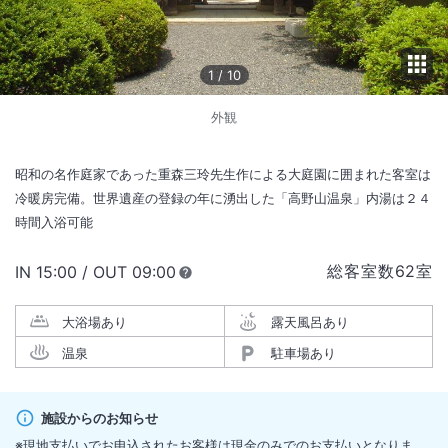
1
/
10
外観
昭和の名作庭家であった重森三玲先生作による大庭園に囲まれた客室は
冷暖房完備。世界遺産の登録の年に湧出した「高野山温泉」内湯は２４
時間入浴可能
総客室数
62
室
IN
チェックイン
15:00
/ OUT
チェックアウト
09:00
大浴場あり
露天風呂あり
温泉
駐車場あり
施設からのお知らせ
※現地支払いでお申込されたお客様は現金のみでのお支払いとなりま