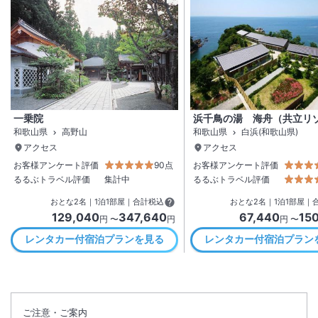
一乗院
浜千鳥の湯 海舟（共立リ
和歌山県
高野山
和歌山県
白浜(和歌山県)
アクセス
アクセス
お客様アンケート評価
90点
お客様アンケート評価
るるぶトラベル評価
集計中
るるぶトラベル評価
おとな
2
名
｜
1
泊
1
部屋｜合計税込
おとな
2
名
｜
1
泊
1
部屋｜
129,040
347,640
67,440
15
円 〜
円
円 〜
レンタカー付宿泊プランを見る
レンタカー付宿泊プラン
ご注意・ご案内