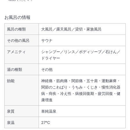
お風呂の情報
風呂の種類
大風呂／露天風呂／貸切・家族風呂
その他の風呂
サウナ
アメニティ
シャンプー／リンス／ボディソープ／石けん／
ドライヤー
湯の種類
その他
効能
神経痛・筋肉痛・関節痛・五十肩・運動麻痺・
関節のこわばり・うちみ・くじき・慢性消化器
病・痔疾・冷え性・病後回復期・疲労回復・健
康増進
泉質
単純温泉
泉温
27℃