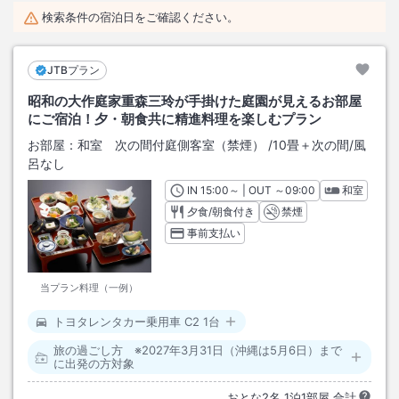
検索条件の宿泊日をご確認ください。
JTBプラン
昭和の大作庭家重森三玲が手掛けた庭園が見えるお部屋
にご宿泊！夕・朝食共に精進料理を楽しむプラン
お部屋：
和室 次の間付庭側客室（禁煙）
/
10畳＋次の間
/風
呂なし
IN
チェックイン
15:00
～ | OUT
チェックアウト
～
09:00
和室
夕食/朝食付き
禁煙
事前支払い
当プラン料理（一例）
トヨタレンタカー乗用車 C2 1台
旅の過ごし方 ※2027年3月31日（沖縄は5月6日）まで
に出発の方対象
おとな
2
名
1
泊
1
部屋 合計