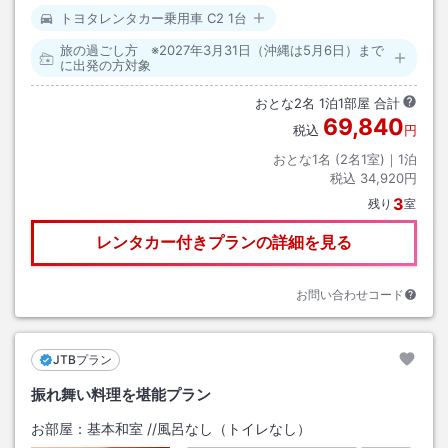
トヨタレンタカー乗用車 C2 1台
旅の過ごし方 ※2027年3月31日（沖縄は5月6日）まで
に出発の方対象
おとな
2
名
1
泊
1
部屋 合計
69,840
税込
円
おとな1名 (
2
名1室)｜
1
泊
税込
34,920円
3
残り
室
レンタカー付きプランの詳細を見る
お問い合わせコード
JTBプラン
振れ舞い料理を堪能プラン
お部屋：
基本和室
/
/風呂なし（トイレなし）