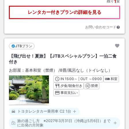
1
残り
室
レンタカー付きプランの詳細を見る
お問い合わせコード
JTBプラン
【飛び出せ！夏旅】【JTBスペシャルプラン】一泊二食
付き
お部屋：
基本和室（禁煙）
/
8畳
/風呂なし（トイレなし）
IN
チェックイン
15:00
～ | OUT
チェックアウト
～
09:00
和室
夕食/朝食付き
禁煙
事前支払い
トヨタレンタカー乗用車 C2 1台
旅の過ごし方 ※2027年3月31日（沖縄は5月6日）まで
に出発の方対象