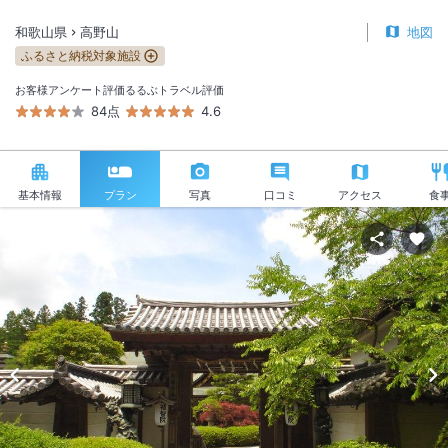
和歌山県
高野山
地図
ふるさと納税対象施設
お客様アンケート評価
るるぶトラベル評価
84点
4.6
基本情報
プラン
写真
口コミ
アクセス
食