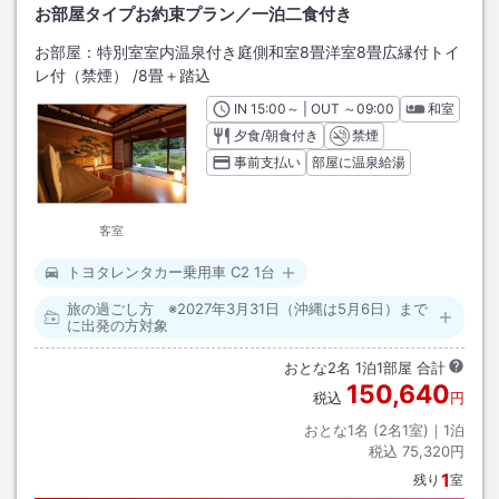
お部屋タイプお約束プラン／一泊二食付き
お部屋：
特別室室内温泉付き庭側和室8畳洋室8畳広縁付トイ
レ付（禁煙）
/
8畳＋踏込
IN
チェックイン
15:00
～ | OUT
チェックアウト
～
09:00
和室
夕食/朝食付き
禁煙
事前支払い
部屋に温泉給湯
客室
トヨタレンタカー乗用車 C2 1台
旅の過ごし方 ※2027年3月31日（沖縄は5月6日）まで
に出発の方対象
おとな
2
名
1
泊
1
部屋 合計
150,640
税込
円
おとな1名 (
2
名1室)｜
1
泊
税込
75,320円
1
残り
室