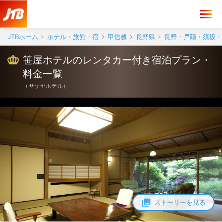
JTBホーム
ホテル・旅館・宿
甲信越
長野県
長野・戸隠・須坂・
笹屋ホテルのレンタカー付き宿泊プラン・
料金一覧
（
ササヤホテル
）
ストーリーを見る