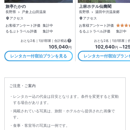
旅亭たかの
上林ホテル仙壽閣
長野県
戸倉上山田温泉
長野県
湯田中渋温泉郷
アクセス
アクセス
お客様アンケート評価
集計中
お客様アンケート評価
るるぶトラベル評価
集計中
るるぶトラベル評価
集計中
おとな
2
名
｜
1
泊
1
部屋｜合計税込
おとな
2
名
｜
1
泊
1
部屋｜
105,040
102,640
12
円
円 〜
レンタカー付宿泊プランを見る
レンタカー付宿泊プラン
ご注意・ご案内
レンタカー込の代金は目安となります。条件を変更すると変動
する場合があります。
掲載されている写真は、旅館・ホテルから提供された画像で
す。
食事・客室等の写真は一例です。