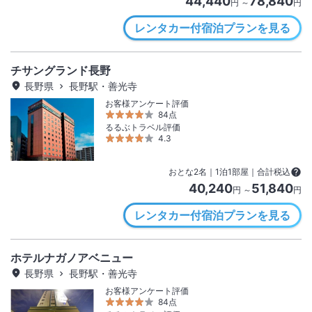
44,440
78,840
円 ～
円
レンタカー付宿泊プランを見る
チサングランド長野
長野県
長野駅・善光寺
お客様アンケート評価
84点
るるぶトラベル評価
4.3
おとな
2
名
｜
1
泊
1
部屋｜合計税込
40,240
51,840
円 ～
円
レンタカー付宿泊プランを見る
ホテルナガノアベニュー
長野県
長野駅・善光寺
お客様アンケート評価
84点