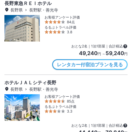
長野東急ＲＥＩホテル
長野県
長野駅・善光寺
お客様アンケート評価
84点
るるぶトラベル評価
3.8
おとな
2
名
｜
1
泊
1
部屋｜合計税込
49,240
59,240
円 ～
円
レンタカー付宿泊プランを見る
ホテルＪＡＬシティ長野
長野県
長野駅・善光寺
お客様アンケート評価
85点
るるぶトラベル評価
3.3
おとな
2
名
｜
1
泊
1
部屋｜合計税込