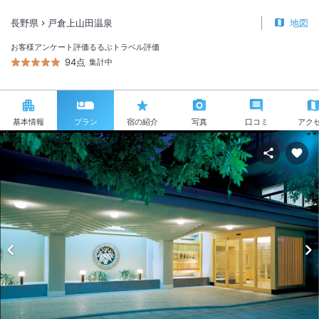
長野県
戸倉上山田温泉
地図
お客様アンケート評価
るるぶトラベル評価
94点
集計中
基本情報
プラン
宿の紹介
写真
口コミ
アク