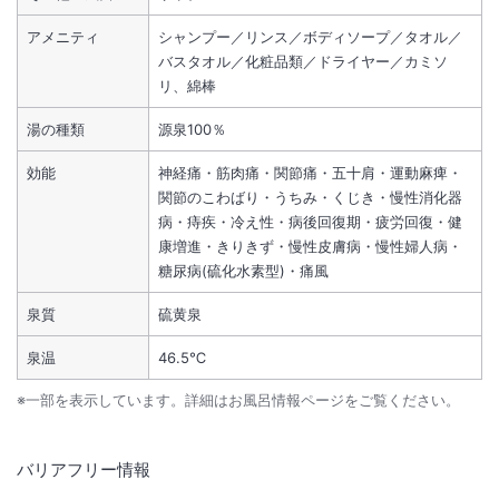
アメニティ
シャンプー／リンス／ボディソープ／タオル／
バスタオル／化粧品類／ドライヤー／カミソ
リ、綿棒
湯の種類
源泉100％
効能
神経痛・筋肉痛・関節痛・五十肩・運動麻痺・
関節のこわばり・うちみ・くじき・慢性消化器
病・痔疾・冷え性・病後回復期・疲労回復・健
康増進・きりきず・慢性皮膚病・慢性婦人病・
糖尿病(硫化水素型)・痛風
泉質
硫黄泉
泉温
46.5℃
※一部を表示しています。詳細はお風呂情報ページをご覧ください。
バリアフリー情報