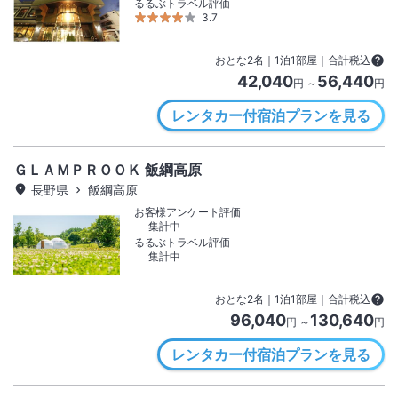
るるぶトラベル評価
3.7
おとな
2
名
｜
1
泊
1
部屋｜合計税込
42,040
56,440
円 ～
円
レンタカー付宿泊プランを見る
ＧＬＡＭＰＲＯＯＫ 飯綱高原
長野県
飯綱高原
お客様アンケート評価
集計中
るるぶトラベル評価
集計中
おとな
2
名
｜
1
泊
1
部屋｜合計税込
96,040
130,640
円 ～
円
レンタカー付宿泊プランを見る