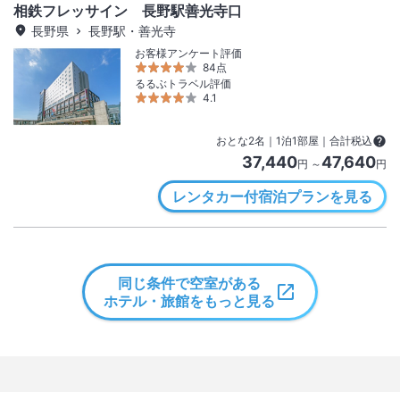
相鉄フレッサイン 長野駅善光寺口
長野県
長野駅・善光寺
お客様アンケート評価
84点
るるぶトラベル評価
4.1
おとな
2
名
｜
1
泊
1
部屋｜合計税込
37,440
47,640
円 ～
円
レンタカー付宿泊プランを見る
同じ条件で空室がある
ホテル・旅館をもっと見る