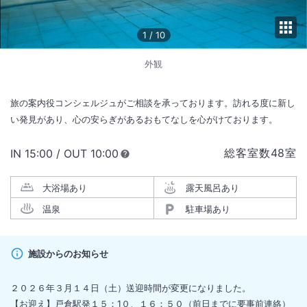
1
/
10
外観
旅の案内役コンシェルジュがご相談を承っております。訪れる度に新し
い発見があり、心の安らぎがあるおもてなしを心がけております。
総客室数
48
室
IN
チェックイン
15:00
/ OUT
チェックアウト
10:00
大浴場あり
露天風呂あり
温泉
駐車場あり
施設からのお知らせ
２０２６年３月１４日（土）送迎時間が変更になりました。
【お迎え】戸倉駅発１５：1０、１６：５０（前日までに要事前連絡）