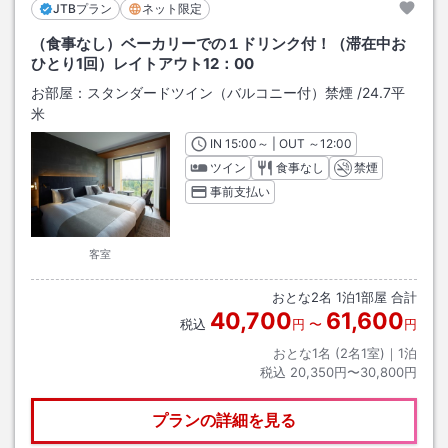
JTBプラン
ネット限定
（食事なし）ベーカリーでの１ドリンク付！（滞在中お
ひとり1回）レイトアウト12：00
お部屋：
スタンダードツイン（バルコニー付）禁煙
/
24.7平
米
IN
チェックイン
15:00
～ | OUT
チェックアウト
～
12:00
ツイン
食事なし
禁煙
事前支払い
客室
おとな
2
名
1
泊
1
部屋 合計
40,700
61,600
税込
円
〜
円
おとな1名 (
2
名1室)｜
1
泊
税込
20,350円〜30,800円
プランの詳細を見る