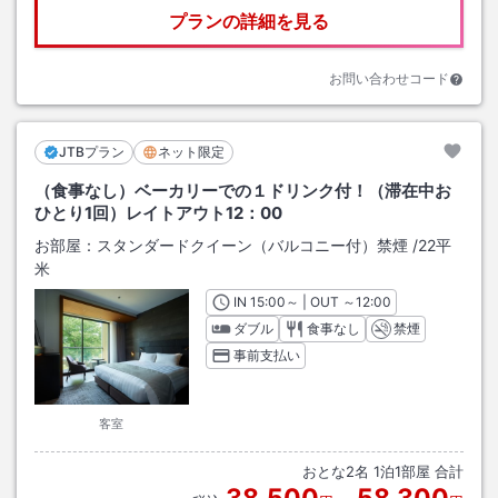
プランの詳細を見る
お問い合わせコード
JTBプラン
ネット限定
（食事なし）ベーカリーでの１ドリンク付！（滞在中お
ひとり1回）レイトアウト12：00
お部屋：
スタンダードクイーン（バルコニー付）禁煙
/
22平
米
IN
チェックイン
15:00
～ | OUT
チェックアウト
～
12:00
ダブル
食事なし
禁煙
事前支払い
客室
おとな
2
名
1
泊
1
部屋 合計
38,500
58,300