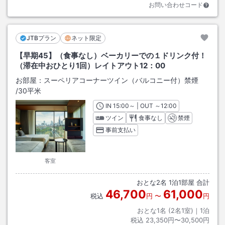
お問い合わせコード
JTBプラン
ネット限定
【早期45】（食事なし）ベーカリーでの１ドリンク付！
（滞在中おひとり1回）レイトアウト12：00
お部屋：
スーペリアコーナーツイン（バルコニー付）禁煙
/
30平米
IN
チェックイン
15:00
～ | OUT
チェックアウト
～
12:00
ツイン
食事なし
禁煙
事前支払い
客室
おとな
2
名
1
泊
1
部屋 合計
46,700
61,000
税込
円
〜
円
おとな1名 (
2
名1室)｜
1
泊
税込
23,350円〜30,500円