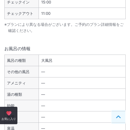
チェックイン
15:00
チェックアウト
11:00
※プランにより異なる場合がございます。ご予約のプラン詳細情報をご
確認ください。
お風呂の情報
風呂の種類
大風呂
その他の風呂
―
アメニティ
―
湯の種類
―
効能
―
泉質
―
ペー
お気に入り
泉温
―