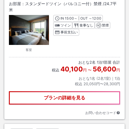
お部屋：
スタンダードツイン（バルコニー付）禁煙
/
24.7平
米
IN
チェックイン
15:00
～ | OUT
チェックアウト
～
12:00
ツイン
食事なし
禁煙
事前支払い
客室
おとな
2
名
1
泊
1
部屋 合計
40,100
56,600
税込
円
〜
円
おとな1名 (
2
名1室)｜
1
泊
税込
20,050円〜28,300円
プランの詳細を見る
お問い合わせコード