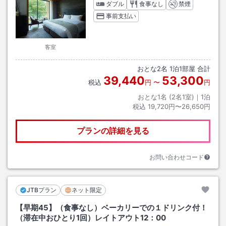
ダブル
食事なし
禁煙
事前支払い
客室
おとな
2
名
1
泊
1
部屋 合計
39,440
53,300
税込
円
〜
円
おとな1名 (
2
名1室)｜
1
泊
税込
19,720円〜26,650円
プランの詳細を見る
お問い合わせコード
JTBプラン
ネット限定
【早期45】（食事なし）ベーカリーでの１ドリンク付！
（滞在中おひとり1回）レイトアウト12：00