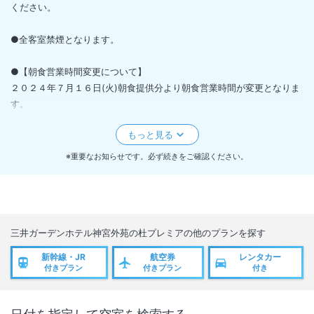
ください。
●全客室禁煙となります。
●【朝食営業時間変更について】
２０２４年７月１６日(火)朝食提供分より朝食営業時間が変更となりま
す。
※７月１５日宿泊のお客様から対象となります。
【変更内容】
＜変更前＞ ０６：３０～１０：００（最終入店 ９：３０）
※重要なお知らせです。必ず続きをご確認ください。
＜変更後＞ ７：００～１０：３０（最終入店１０：００）
三井ガーデンホテル神宮外苑の杜プレミア
の他のプランを探す
新幹線・JR
航空券
レンタカー
付きプラン
付きプラン
付き