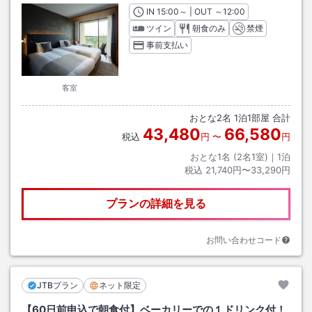
IN
チェックイン
15:00
～ | OUT
チェックアウト
～
12:00
ツイン
朝食のみ
禁煙
事前支払い
客室
おとな
2
名
1
泊
1
部屋 合計
43,480
66,580
税込
円
〜
円
おとな1名 (
2
名1室)｜
1
泊
税込
21,740円〜33,290円
プランの詳細を見る
お問い合わせコード
JTBプラン
ネット限定
【60日前申込で朝食付】ベーカリーでの１ドリンク付！