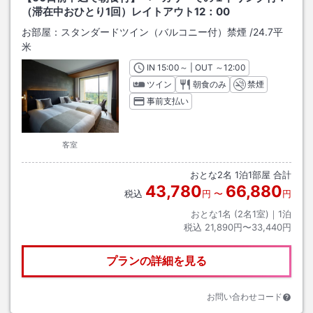
（滞在中おひとり1回）レイトアウト12：00
お部屋：
スタンダードツイン（バルコニー付）禁煙
/
24.7平
米
IN
チェックイン
15:00
～ | OUT
チェックアウト
～
12:00
ツイン
朝食のみ
禁煙
事前支払い
客室
おとな
2
名
1
泊
1
部屋 合計
43,780
66,880
税込
円
〜
円
おとな1名 (
2
名1室)｜
1
泊
税込
21,890円〜33,440円
プランの詳細を見る
お問い合わせコード