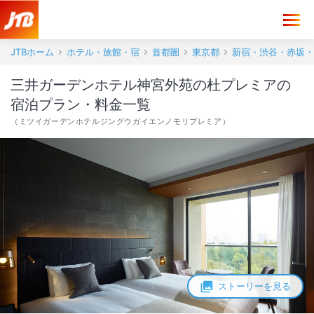
JTBホーム
ホテル・旅館・宿
首都圏
東京都
新宿・渋谷・赤坂・
三井ガーデンホテル神宮外苑の杜プレミアの
宿泊プラン・料金一覧
（
ミツイガーデンホテルジングウガイエンノモリプレミア
）
ストーリーを見る