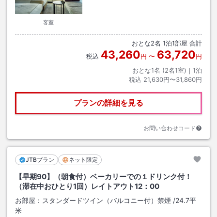
客室
おとな
2
名
1
泊
1
部屋 合計
43,260
63,720
税込
円
〜
円
おとな1名 (
2
名1室)｜
1
泊
税込
21,630円〜31,860円
プランの詳細を見る
お問い合わせコード
JTBプラン
ネット限定
【早期90】（朝食付）ベーカリーでの１ドリンク付！
（滞在中おひとり1回）レイトアウト12：00
お部屋：
スタンダードツイン（バルコニー付）禁煙
/
24.7平
米