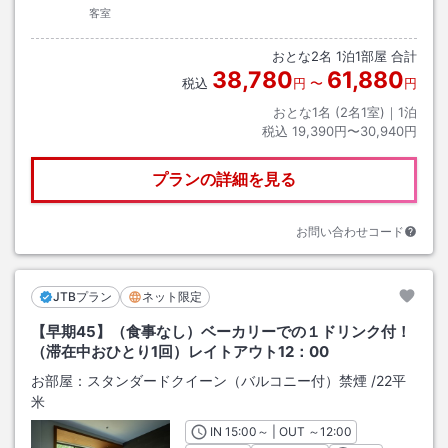
客室
おとな
2
名
1
泊
1
部屋 合計
38,780
61,880
税込
円
〜
円
おとな1名 (
2
名1室)｜
1
泊
税込
19,390円〜30,940円
プランの詳細を見る
お問い合わせコード
JTBプラン
ネット限定
【早期45】（食事なし）ベーカリーでの１ドリンク付！
（滞在中おひとり1回）レイトアウト12：00
お部屋：
スタンダードクイーン（バルコニー付）禁煙
/
22平
米
IN
チェックイン
15:00
～ | OUT
チェックアウト
～
12:00