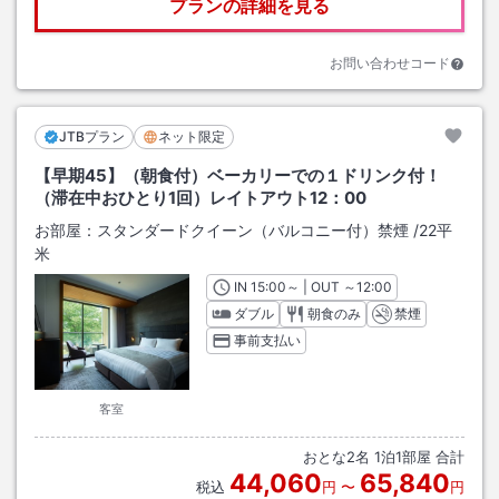
プランの詳細を見る
お問い合わせコード
JTBプラン
ネット限定
【早期45】（朝食付）ベーカリーでの１ドリンク付！
（滞在中おひとり1回）レイトアウト12：00
お部屋：
スタンダードクイーン（バルコニー付）禁煙
/
22平
米
IN
チェックイン
15:00
～ | OUT
チェックアウト
～
12:00
ダブル
朝食のみ
禁煙
事前支払い
客室
おとな
2
名
1
泊
1
部屋 合計
44,060
65,840
税込
円
〜
円