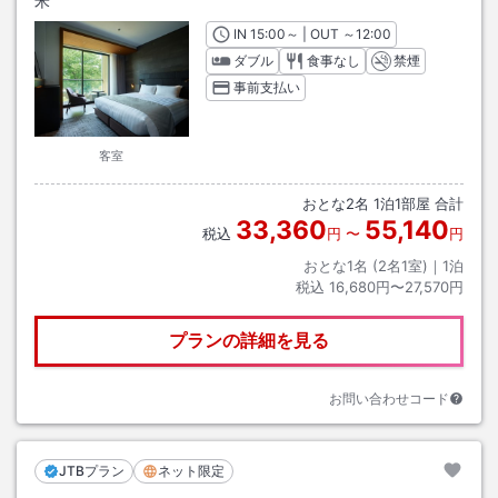
米
IN
チェックイン
15:00
～ | OUT
チェックアウト
～
12:00
ダブル
食事なし
禁煙
事前支払い
客室
おとな
2
名
1
泊
1
部屋 合計
33,360
55,140
税込
円
〜
円
おとな1名 (
2
名1室)｜
1
泊
税込
16,680円〜27,570円
プランの詳細を見る
お問い合わせコード
JTBプラン
ネット限定