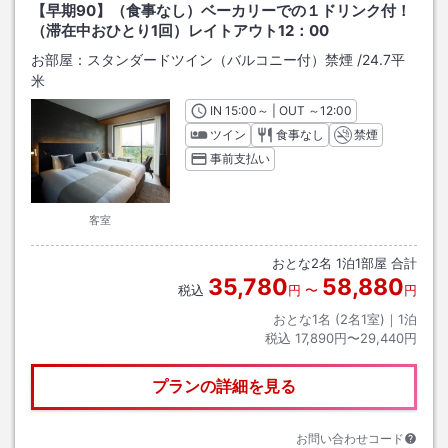
【早期90】（食事なし）ベーカリーでの１ドリンク付！
（滞在中おひとり1回）レイトアウト12：00
お部屋：
スタンダードツイン（バルコニー付）禁煙
/
24.7平
米
IN
チェックイン
15:00
～ | OUT
チェックアウト
～
12:00
ツイン
食事なし
禁煙
事前支払い
客室
おとな
2
名
1
泊
1
部屋 合計
35,780
58,880
税込
円
〜
円
おとな1名 (
2
名1室)｜
1
泊
税込
17,890円〜29,440円
プランの詳細を見る
お問い合わせコード