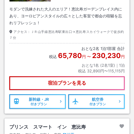
モダンで洗練された大人のエリア！恵比寿ガーデンプレイス内に
あり、ヨーロピアンスタイルの広々とした客室で都会の喧騒を忘
れリフレッシュ！
アクセス：
ＪＲ山手線恵比寿駅東出口→恵比寿スカイウォークで徒歩約
７分
おとな
2
名
1
泊
1
部屋 合計
65,780
230,230
税込
円
〜
円
おとな1名 (
2
名1室)｜
1
泊
税込
32,890円〜115,115円
宿泊プランを見る
新幹線・JR
航空券
付きプラン
付きプラン
プリンス スマート イン 恵比寿