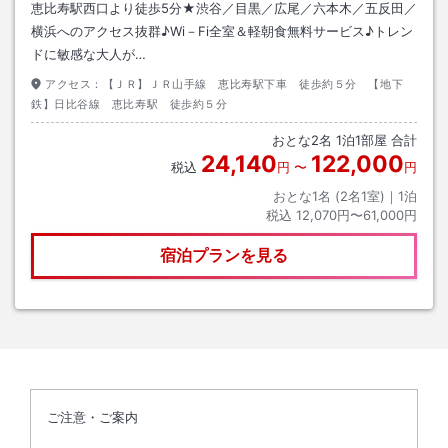
恵比寿駅西口より徒歩5分★渋谷／目黒／広尾／六本木／五反田／
横浜へのアクセス抜群♪Wi－Fi全室＆軽朝食無料サービス♪トレン
ドに敏感な大人が…
アクセス：
【ＪＲ】ＪＲ山手線 恵比寿駅下車 徒歩約５分 【地下
鉄】日比谷線 恵比寿駅 徒歩約５分
おとな
2
名
1
泊
1
部屋 合計
24,140
122,000
税込
円
〜
円
おとな1名 (
2
名1室)｜
1
泊
税込
12,070円〜61,000円
宿泊プランを見る
ご注意・ご案内