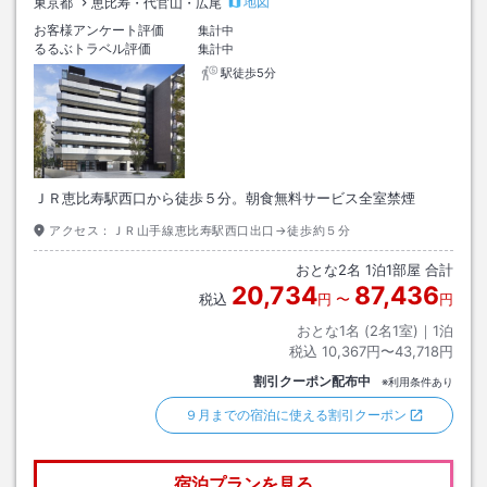
地図
東京都
恵比寿・代官山・広尾
お客様アンケート評価
集計中
るるぶトラベル評価
集計中
駅徒歩5分
ＪＲ恵比寿駅西口から徒歩５分。朝食無料サービス全室禁煙
アクセス：
ＪＲ山手線恵比寿駅西口出口→徒歩約５分
おとな
2
名
1
泊
1
部屋 合計
20,734
87,436
税込
円
〜
円
おとな1名 (
2
名1室)｜
1
泊
税込
10,367円〜43,718円
割引クーポン配布中
※利用条件あり
９月までの宿泊に使える割引クーポン
宿泊プランを見る