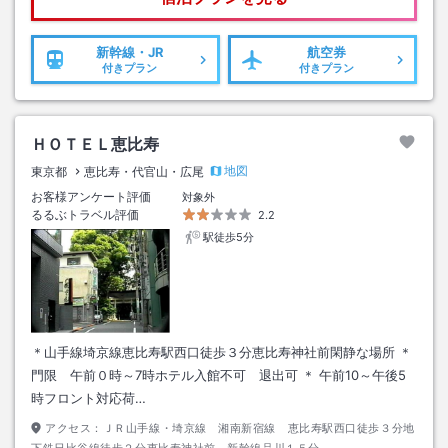
新幹線・JR
航空券
付きプラン
付きプラン
ＨＯＴＥＬ恵比寿
地図
東京都
恵比寿・代官山・広尾
お客様アンケート評価
対象外
るるぶトラベル評価
2.2
駅徒歩5分
＊山手線埼京線恵比寿駅西口徒歩３分恵比寿神社前閑静な場所 ＊
門限 午前０時～7時ホテル入館不可 退出可 ＊ 午前10～午後5
時フロント対応荷…
アクセス：
ＪＲ山手線・埼京線 湘南新宿線 恵比寿駅西口徒歩３分地