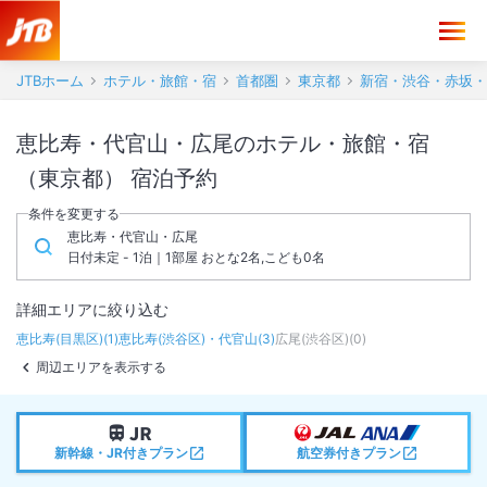
JTBホーム
ホテル・旅館・宿
首都圏
東京都
新宿・渋谷・赤坂・
恵比寿・代官山・広尾のホテル・旅館・宿
（東京都） 宿泊予約
条件を変更する
恵比寿・代官山・広尾
日付未定 - 1泊｜1部屋 おとな2名,こども0名
詳細エリアに絞り込む
恵比寿(目黒区)
(
1
)
恵比寿(渋谷区)・代官山
(
3
)
広尾(渋谷区)
(
0
)
周辺エリアを表示する
新幹線・JR付きプラン
航空券付きプラン