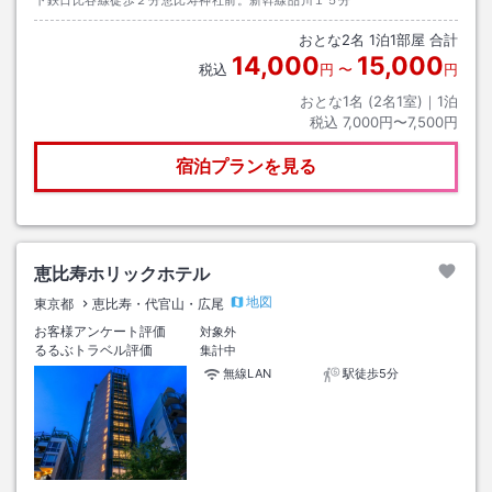
下鉄日比谷線徒歩２分恵比寿神社前。新幹線品川１５分
おとな
2
名
1
泊
1
部屋 合計
14,000
15,000
税込
円
〜
円
おとな1名 (
2
名1室)｜
1
泊
税込
7,000円〜7,500円
宿泊プランを見る
恵比寿ホリックホテル
地図
東京都
恵比寿・代官山・広尾
お客様アンケート評価
対象外
るるぶトラベル評価
集計中
無線LAN
駅徒歩5分