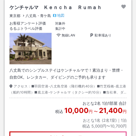
ケンチャルマ Ｋｅｎｃｈａ Ｒｕｍａｈ
地図
東京都
八丈島・青ケ島
お客様アンケート評価
対象外
るるぶトラベル評価
集計中
無線LAN
駐車場あり
八丈島でのシンプルステイはケンチャルマで！素泊まり・禁煙・
自炊OK。レンタカー、ダイビングのご予約も承ります
アクセス：
■羽田空港-八丈島空港（飛行機約40分）■竹芝桟橋-底土港
（船約10時間）■底土港-ケンチャルマ（タクシー約10分）■当社車、ダ
イビング予約時は空港・港へ送迎あり
おとな
2
名
1
泊
1
部屋 合計
10,000
21,400
税込
円
〜
円
おとな1名 (
2
名1室)｜
1
泊
税込
5,000円〜10,700円