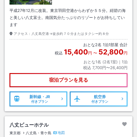
平成27年12月に改装。東京羽田空港からわずか５５分。紺碧の海
と美しい八丈富士。南国気分たっぷりのリゾートがお待ちしてい
ます
アクセス：
八丈島空港→徒歩約７０分またはタクシー約８分
おとな
2
名
1
泊
1
部屋 合計
15,400
52,800
税込
円
〜
円
おとな1名 (
2
名1室)｜
1
泊
税込
7,700円〜26,400円
宿泊プランを見る
新幹線・JR
航空券
付きプラン
付きプラン
八丈ビューホテル
地図
東京都
八丈島・青ケ島