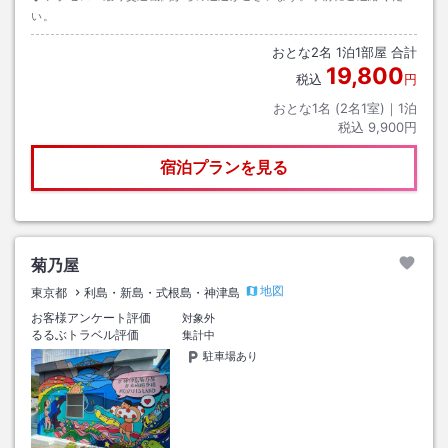
い。
おとな
2
名
1
泊
1
部屋 合計
19,800
税込
円
おとな1名 (
2
名1室)｜
1
泊
税込
9,900円
宿泊プランを見る
菊乃屋
地図
東京都
利島・新島・式根島・神津島
お客様アンケート評価
対象外
るるぶトラベル評価
集計中
駐車場あり