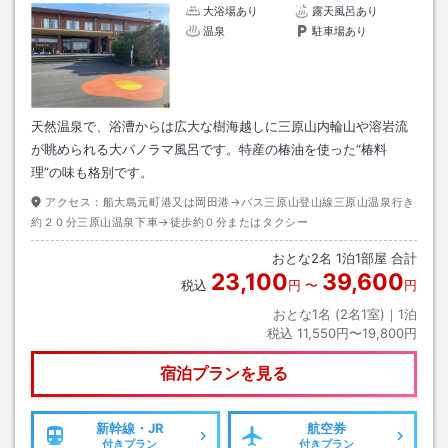
大浴場あり
露天風呂あり
温泉
駐車場あり
天然温泉で、浴漕からは広大な樹海越しに三原山内輪山や溶岩流
が眺められる大パノラマ風呂です。特産の椿油を使った“椿料
理”の味も格別です。
アクセス：
船大島元町港又は岡田港→バス三原山登山線三原山温泉行き
約２０分三原山温泉下車→徒歩約０分またはタクシー
おとな
2
名
1
泊
1
部屋 合計
23,100
39,600
税込
円
〜
円
おとな1名 (
2
名1室)｜
1
泊
税込
11,550円〜19,800円
宿泊プランを見る
新幹線・JR
航空券
付きプラン
付きプラン