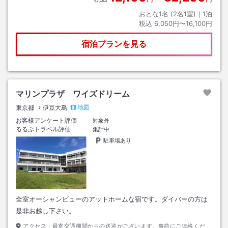
おとな1名 (
2
名1室)｜
1
泊
税込
6,050円〜16,100円
宿泊プランを見る
マリンプラザ ワイズドリーム
地図
東京都
伊豆大島
お客様アンケート評価
対象外
るるぶトラベル評価
集計中
駐車場あり
全室オーシャンビューのアットホームな宿です。ダイバーの方は
是非お越し下さい。
アクセス：
最寄交通機関からの送迎がございます。事前にご連絡くだ