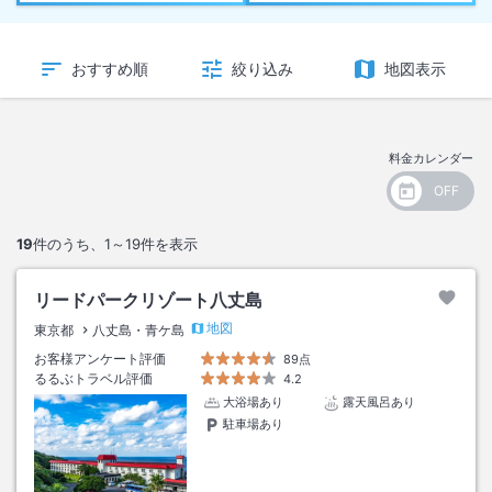
おすすめ順
絞り込み
地図表示
料金カレンダー
19
件のうち、
1～19
件を表示
リードパークリゾート八丈島
地図
東京都
八丈島・青ケ島
お客様アンケート評価
89点
るるぶトラベル評価
4.2
大浴場あり
露天風呂あり
駐車場あり