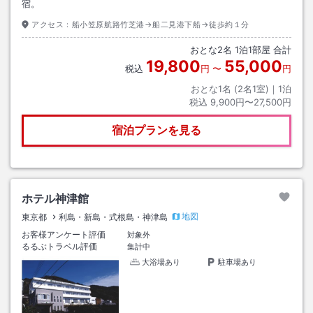
宿。
アクセス：
船小笠原航路竹芝港→船二見港下船→徒歩約１分
おとな
2
名
1
泊
1
部屋 合計
19,800
55,000
税込
円
〜
円
おとな1名 (
2
名1室)｜
1
泊
税込
9,900円〜27,500円
宿泊プランを見る
ホテル神津館
地図
東京都
利島・新島・式根島・神津島
お客様アンケート評価
対象外
るるぶトラベル評価
集計中
大浴場あり
駐車場あり