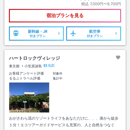
税込
7,000円〜9,700円
宿泊プランを見る
新幹線・JR
航空券
付きプラン
付きプラン
ハートロックヴィレッジ
地図
東京都
小笠原諸島
お客様アンケート評価
対象外
るるぶトラベル評価
集計中
おがさわら流のリゾートライフをあなただけに、、、港から徒歩
１分！エコツアーガイドサービスも充実の、人と自然をつなぐ