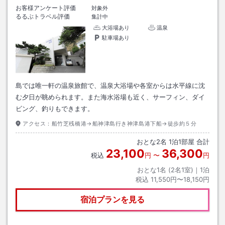
お客様アンケート評価
対象外
るるぶトラベル評価
集計中
大浴場あり
温泉
駐車場あり
島では唯一軒の温泉旅館で、温泉大浴場や各室からは水平線に沈
む夕日が眺められます。また海水浴場も近く、サーフィン、ダイ
ビング、釣りもできます。
アクセス：
船竹芝桟橋港→船神津島行き神津島港下船→徒歩約５分
おとな
2
名
1
泊
1
部屋 合計
23,100
36,300
税込
円
〜
円
おとな1名 (
2
名1室)｜
1
泊
税込
11,550円〜18,150円
宿泊プランを見る