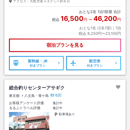
アクセス：
大島空港→タクシー約８分
おとな
2
名
1
泊
1
部屋 合計
16,500
46,200
税込
円
〜
円
おとな1名 (
2
名1室)｜
1
泊
税込
8,250円〜23,100円
宿泊プランを見る
新幹線・JR
航空券
付きプラン
付きプラン
総合釣りセンターアサギク
地図
東京都
八丈島・青ケ島
お客様アンケート評価
集計中
るるぶトラベル評価
集計中
駐車場あり