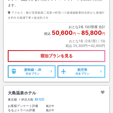
ます。
アクセス：
船小笠原航路二見港→村営バス扇浦線船客待合所から扇浦行
き約８分扇浦下車→徒歩約０分
おとな
2
名
1
泊
1
部屋 合計
50,600
85,800
税込
円
〜
円
おとな1名 (
2
名1室)｜
1
泊
税込
25,300円〜42,900円
宿泊プランを見る
新幹線・JR
航空券
付きプラン
付きプラン
大島温泉ホテル
地図
東京都
伊豆大島
お客様アンケート評価
集計中
るるぶトラベル評価
集計中