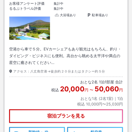
お客様アンケート評価
集計中
るるぶトラベル評価
集計中
大浴場あり
駐車場あり
空港から車で５分。EVカーシェアもあり観光はもちろん、釣り・
ダイビング・ビジネスにも便利。高台から眺める太平洋や満点の
星空に癒されてください…
アクセス：
八丈島空港→徒歩約２０分またはタクシー約５分
おとな
2
名
1
泊
1
部屋 合計
20,000
50,060
税込
円
〜
円
おとな1名 (
2
名1室)｜
1
泊
税込
10,000円〜25,030円
宿泊プランを見る