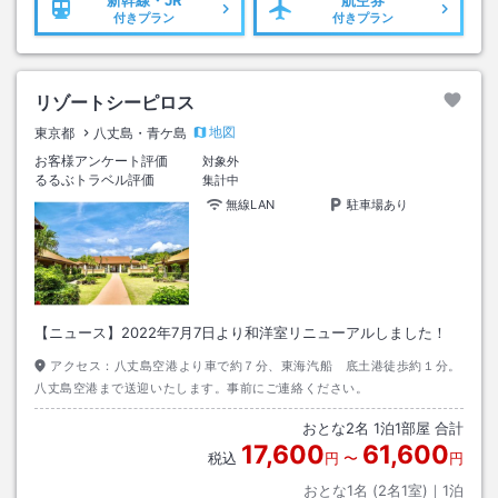
新幹線・JR
航空券
付きプラン
付きプラン
リゾートシーピロス
地図
東京都
八丈島・青ケ島
お客様アンケート評価
対象外
るるぶトラベル評価
集計中
無線LAN
駐車場あり
【ニュース】2022年7月7日より和洋室リニューアルしました！
アクセス：
八丈島空港より車で約７分、東海汽船 底土港徒歩約１分。
八丈島空港まで送迎いたします。事前にご連絡ください。
おとな
2
名
1
泊
1
部屋 合計
17,600
61,600
税込
円
〜
円
おとな1名 (
2
名1室)｜
1
泊