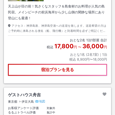
天上山が目の前！気さくなスタッフ＆島食材のお料理が人気の島
民宿。メインビーチの前浜海岸から少し山側の閑静な場所にあり
登山にも最適！
アクセス：
神津島港、神津島空港への送迎を致します。送迎希望の方は
ご予約時に来島される便名（船、飛行機）と到着時間を必ずご明記くださ
い
おとな
2
名
1
泊
1
部屋 合計
17,800
36,000
税込
円
〜
円
おとな1名 (
2
名1室)｜
1
泊
税込
8,900円〜18,000円
宿泊プランを見る
ゲストハウス舟吉
地図
東京都
伊豆大島
お客様アンケート評価
対象外
るるぶトラベル評価
集計中