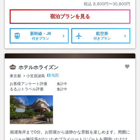
税込
8,800円〜30,800円
宿泊プランを見る
新幹線・JR
航空券
付きプラン
付きプラン
ホテルホライズン
地図
東京都
小笠原諸島
お客様アンケート評価
集計中
るるぶトラベル評価
集計中
扇浦海岸まで0分。お部屋から波静かな景観を楽しめます。周囲に
レジャー施設等がないためプライベートリゾートを満喫いただけ