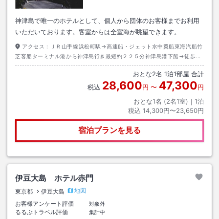
神津島で唯一のホテルとして、個人から団体のお客様までお利用
いただいております。客室からは全室海が眺望できます。
アクセス：
ＪＲ山手線浜松町駅→高速船・ジェット水中翼船東海汽船竹
芝客船ターミナル港から神津島行き最短約２２５分神津島港下船→徒歩約
１５分
おとな
2
名
1
泊
1
部屋 合計
28,600
47,300
税込
円
〜
円
おとな1名 (
2
名1室)｜
1
泊
税込
14,300円〜23,650円
宿泊プランを見る
伊豆大島 ホテル赤門
地図
東京都
伊豆大島
お客様アンケート評価
対象外
るるぶトラベル評価
集計中