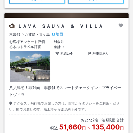
ＬＡＶＡ ＳＡＵＮＡ ＆ ＶＩＬＬＡ
地図
東京都
八丈島・青ケ島
お客様アンケート評価
対象外
るるぶトラベル評価
集計中
無線LAN
駐車場あり
八丈島初！非対面、非接触でスマートチェックイン・プライベー
トヴィラ
アクセス：
飛行機でお越しの方は、空港からタクシーをご利用くださ
い。船でお越しの方、底士港から徒歩約３分です。
おとな
2
名
1
泊
1
部屋 合計
51,660
135,400
税込
円
〜
円