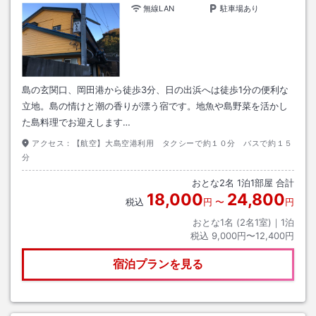
無線LAN
駐車場あり
島の玄関口、岡田港から徒歩3分、日の出浜へは徒歩1分の便利な
立地。島の情けと潮の香りが漂う宿です。地魚や島野菜を活かし
た島料理でお迎えします…
アクセス：
【航空】大島空港利用 タクシーで約１０分 バスで約１５
分
おとな
2
名
1
泊
1
部屋 合計
18,000
24,800
税込
円
〜
円
おとな1名 (
2
名1室)｜
1
泊
税込
9,000円〜12,400円
宿泊プランを見る