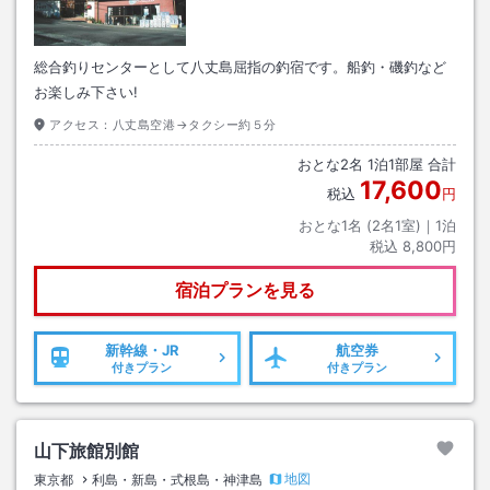
総合釣りセンターとして八丈島屈指の釣宿です。船釣・磯釣など
お楽しみ下さい!
アクセス：
八丈島空港→タクシー約５分
おとな
2
名
1
泊
1
部屋 合計
17,600
税込
円
おとな1名 (
2
名1室)｜
1
泊
税込
8,800円
宿泊プランを見る
新幹線・JR
航空券
付きプラン
付きプラン
山下旅館別館
地図
東京都
利島・新島・式根島・神津島