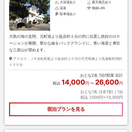
大浴場あり
露天風呂あり
温泉
無線LAN
駐車場あり
大島の海の玄関、元町港より徒歩約１分の所に位置し絶好のロケ
ーションが展開。豊かな線をバックグランドに、青い海原と勇壮
な三原山が望めます。
アクセス：
ＪＲ浜松町駅より徒歩約１０分の竹芝桟橋より高速船利用約
１００分
おとな
2
名
1
泊
1
部屋 合計
14,000
26,600
税込
円
〜
円
おとな1名 (
2
名1室)｜
1
泊
税込
7,000円〜13,300円
宿泊プランを見る