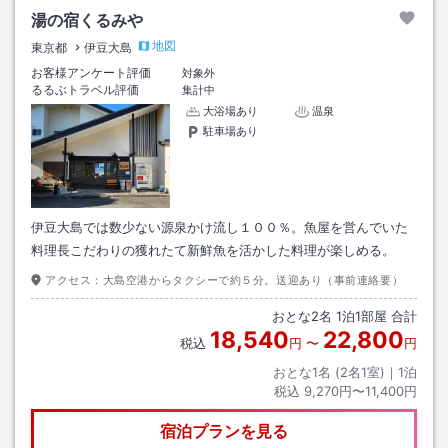
湯の宿くるみや
地図
東京都
伊豆大島
お客様アンケート評価
対象外
るるぶトラベル評価
集計中
大浴場あり
温泉
駐車場あり
伊豆大島では数少ない源泉かけ流し１００％。魚屋を営んでいた
料理長こだわりの獲れたて新鮮魚を活かした料理が楽しめる。
アクセス：
大島空港からタクシーで約５分。送迎あり（事前連絡要）
おとな
2
名
1
泊
1
部屋 合計
18,540
22,800
税込
円
〜
円
おとな1名 (
2
名1室)｜
1
泊
税込
9,270円〜11,400円
宿泊プランを見る