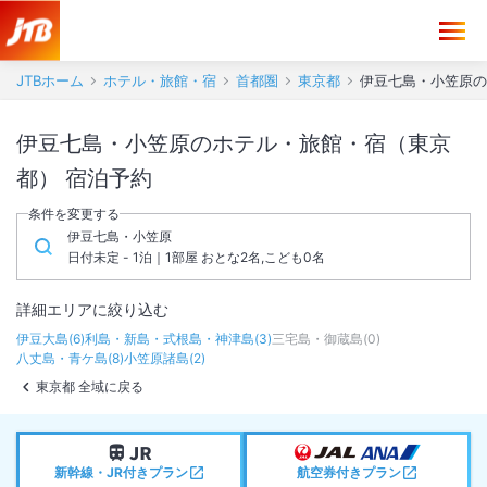
JTBホーム
ホテル・旅館・宿
首都圏
東京都
伊豆七島・小笠原の
伊豆七島・小笠原のホテル・旅館・宿（東京
都） 宿泊予約
条件を変更する
伊豆七島・小笠原
日付未定 - 1泊｜1部屋 おとな2名,こども0名
詳細エリアに絞り込む
伊豆大島
(
6
)
利島・新島・式根島・神津島
(
3
)
三宅島・御蔵島
(
0
)
八丈島・青ケ島
(
8
)
小笠原諸島
(
2
)
東京都 全域に戻る
新幹線・JR付きプラン
航空券付きプラン