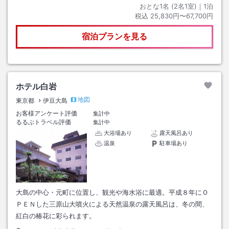
おとな1名 (
2
名1室)｜
1
泊
税込
25,830円〜67,700円
宿泊プランを見る
ホテル白岩
地図
東京都
伊豆大島
お客様アンケート評価
集計中
るるぶトラベル評価
集計中
大浴場あり
露天風呂あり
温泉
駐車場あり
大島の中心・元町に位置し、観光や海水浴に最適。平成８年にＯ
ＰＥＮした三原山大噴火による天然温泉の露天風呂は、冬の間、
紅白の椿花に彩られます。