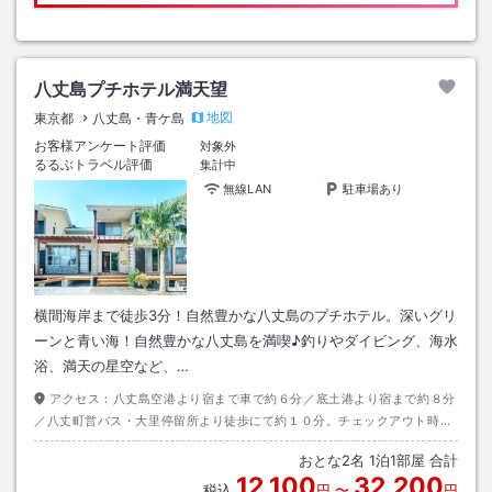
八丈島プチホテル満天望
地図
東京都
八丈島・青ケ島
お客様アンケート評価
対象外
るるぶトラベル評価
集計中
無線LAN
駐車場あり
横間海岸まで徒歩3分！自然豊かな八丈島のプチホテル。深いグリ
ーンと青い海！自然豊かな八丈島を満喫♪釣りやダイビング、海水
浴、満天の星空など、…
アクセス：
八丈島空港より宿まで車で約６分／底土港より宿まで約８分
／八丈町営バス・大里停留所より徒歩にて約１０分。チェックアウト時の
空港、または港までのお送りは行っております（要予約）
おとな
2
名
1
泊
1
部屋 合計
12,100
32,200
税込
円
〜
円