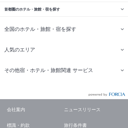
首都圏のホテル・旅館・宿を探す
全国のホテル・旅館・宿を探す
人気のエリア
札幌 ホテル
その他宿・ホテル・旅館関連 サービス
仙台 ホテル
国内旅行・国内ツアー
東京ディズニーリゾート(R)周辺 ホテル
JR・新幹線付きツアー
東京 ホテル
航空券付きツアー
東京ドーム ホテル
会社案内
ニュースリリース
現地観光・レジャーチケット
新宿 ホテル
標識・約款
旅行条件書
国内観光ガイド