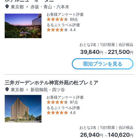
東京都
赤坂・青山・六本木
お客様アンケート評価
89点
るるぶトラベル評価
4.4
おとな
2
名
｜
1
泊
1
部屋｜合計税込
39,840
221,500
円 ～
円
宿泊プランを見る
三井ガーデンホテル神宮外苑の杜プレミア
東京都
新宿御苑・四ツ谷
お客様アンケート評価
87点
るるぶトラベル評価
4.6
おとな
2
名
｜
1
泊
1
部屋｜合計税込
26,940
140,620
円 ～
円