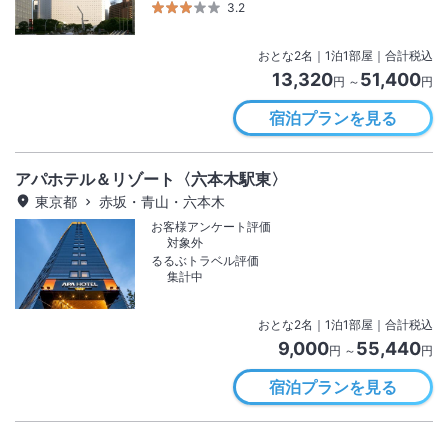
3.2
おとな
2
名
｜
1
泊
1
部屋｜合計税込
13,320
51,400
円 ～
円
宿泊プランを見る
アパホテル＆リゾート〈六本木駅東〉
東京都
赤坂・青山・六本木
お客様アンケート評価
対象外
るるぶトラベル評価
集計中
おとな
2
名
｜
1
泊
1
部屋｜合計税込
9,000
55,440
円 ～
円
宿泊プランを見る