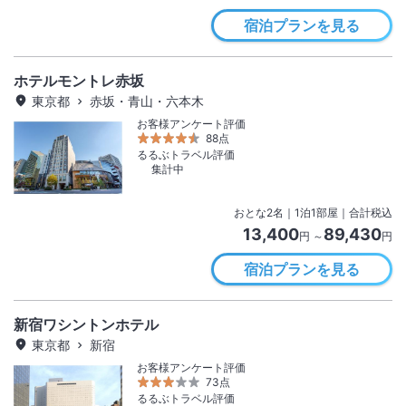
宿泊プランを見る
ホテルモントレ赤坂
東京都
赤坂・青山・六本木
お客様アンケート評価
88点
るるぶトラベル評価
集計中
おとな
2
名
｜
1
泊
1
部屋｜合計税込
13,400
89,430
円 ～
円
宿泊プランを見る
新宿ワシントンホテル
東京都
新宿
お客様アンケート評価
73点
るるぶトラベル評価