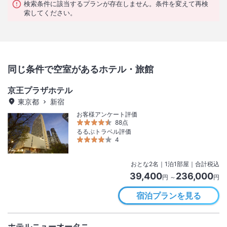
検索条件に該当するプランが存在しません。条件を変えて再検
索してください。
同じ条件で空室があるホテル・旅館
京王プラザホテル
東京都
新宿
お客様アンケート評価
88点
るるぶトラベル評価
4
おとな
2
名
｜
1
泊
1
部屋｜合計税込
39,400
236,000
円 ～
円
宿泊プランを見る
ホテルニューオータニ