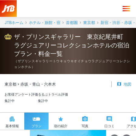
JTBホーム
ホテル・旅館・宿
首都圏
東京都
新宿・渋谷・赤坂・
ザ・プリンスギャラリー 東京紀尾井町
ラグジュアリーコレクションホテルの宿泊
プラン・料金一覧
（
ザプリンスギャラリートウキョウキオイチョウラグジュアリーコレクシ
ョンホテル
）
東京都
赤坂・青山・六本木
地図
お客様アンケート評価
るるぶトラベル評価
集計中
集計中
基本情報
プラン
宿の紹介
写真
口コミ
アク