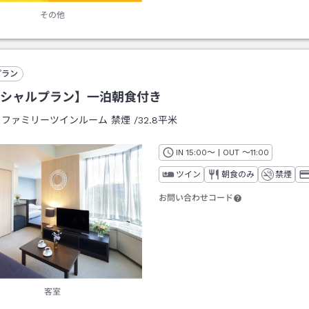
その他
プラン
シャルプラン】一泊朝食付き
：
ファミリーツインルーム 禁煙
/
32.8平米
IN
チェックイン
15:00
～ | OUT
チェックアウト
～
11:00
ツイン
朝食のみ
禁煙
お問い合わせコード
客室