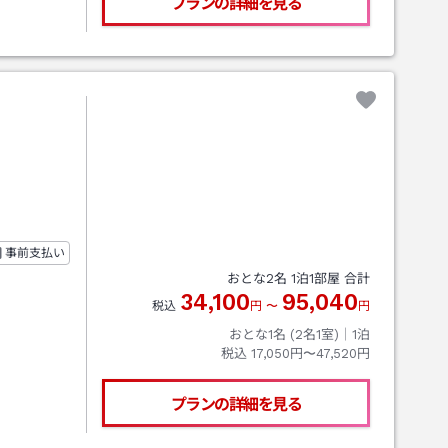
プランの詳細を見る
事前支払い
おとな
2
名
1
泊
1
部屋 合計
34,100
95,040
税込
円
〜
円
おとな1名 (
2
名1室)｜
1
泊
税込
17,050円〜47,520円
プランの詳細を見る