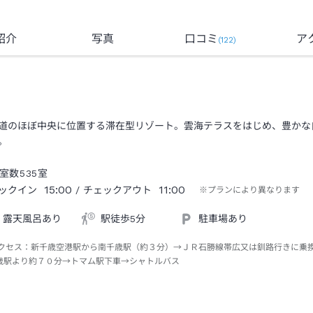
紹介
写真
口コミ
ア
(
122
)
道のほぼ中央に位置する滞在型リゾート。雲海テラスをはじめ、豊かな
。
室数
535
室
15:00
11:00
ックイン
/ チェックアウト
※プランにより異なります
露天風呂あり
駅徒歩5分
駐車場あり
クセス：
新千歳空港駅から南千歳駅（約３分）→ＪＲ石勝線帯広又は釧路行きに乗
歳駅より約７０分→トマム駅下車→シャトルバス