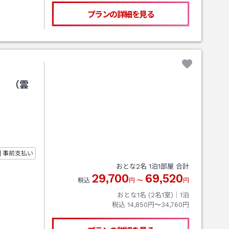
プランの詳細を見る
き （雲
事前支払い
おとな
2
名
1
泊
1
部屋 合計
29,700
69,520
税込
円
〜
円
おとな1名 (
2
名1室)｜
1
泊
税込
14,850円〜34,760円