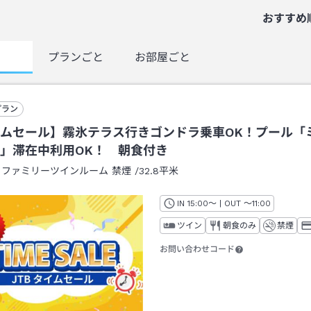
おすすめ
覧
プランごと
お部屋ごと
プラン
ムセール】霧氷テラス行きゴンドラ乗車OK！プール「
」滞在中利用OK！ 朝食付き
：
ファミリーツインルーム 禁煙
/
32.8平米
IN
チェックイン
15:00
～ | OUT
チェックアウト
～
11:00
ツイン
朝食のみ
禁煙
お問い合わせコード