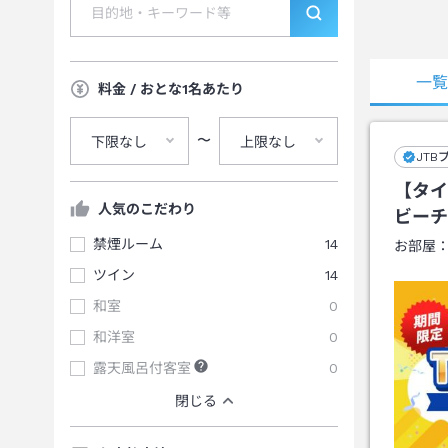
一
料金 / おとな1名あたり
〜
下限なし
上限なし
JTB
【タイ
人気のこだわり
ビーチ
禁煙ルーム
14
お部屋
ツイン
14
和室
0
和洋室
0
露天風呂付客室
0
閉じる