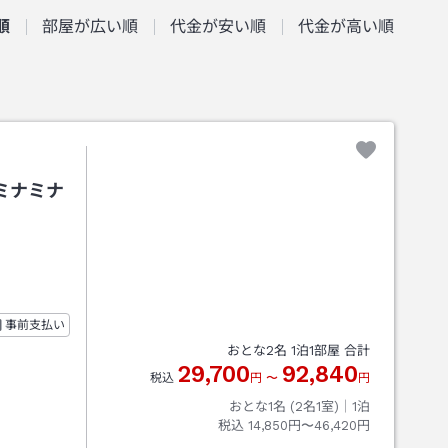
順
部屋が広い順
代金が安い順
代金が高い順
ミナミナ
事前支払い
おとな
2
名
1
泊
1
部屋 合計
29,700
92,840
税込
円
〜
円
おとな1名 (
2
名1室)｜
1
泊
税込
14,850円〜46,420円