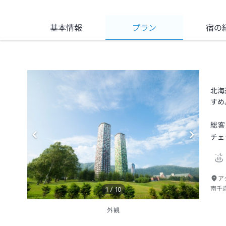
基本情報
プラン
宿の
北海
すめ
総客
チェ
ア
南千
1
/
10
外観