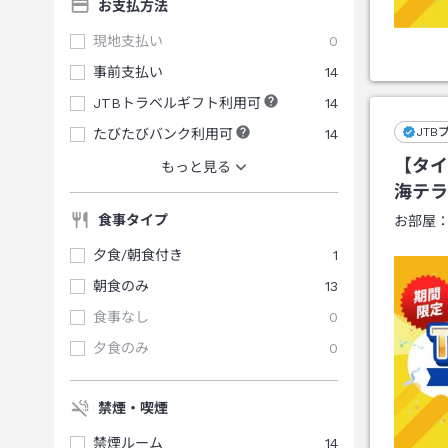
お支払方法
現地支払い
0
事前支払い
14
JTBトラベルギフト利用可
14
JTB
たびたびバンク利用可
14
【タイ
もっと見る
海テラ
食事タイプ
お部屋
夕食/朝食付き
1
朝食のみ
13
食事なし
0
夕食のみ
0
禁煙・喫煙
禁煙ルーム
14