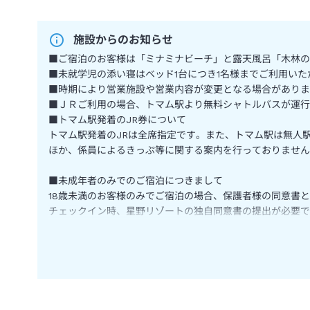
施設からのお知らせ
■ご宿泊のお客様は「ミナミナビーチ」と露天風呂「木林の
■未就学児の添い寝はベッド1台につき1名様までご利用いた
■時期により営業施設や営業内容が変更となる場合がありま
■ＪＲご利用の場合、トマム駅より無料シャトルバスが運行
■トマム駅発着のJR券について
トマム駅発着のJRは全席指定です。また、トマム駅は無人
ほか、係員によるきっぷ等に関する案内を行っておりませ
■未成年者のみでのご宿泊につきまして
18歳未満のお客様のみでご宿泊の場合、保護者様の同意書
チェックイン時、星野リゾートの独自同意書の提出が必要で
＜URL＞※外部サイトに遷移します
リンク先ページをスクロールして、下部の情報をご確認くだ
https://hoshinoresorts.com/ja/sp/faq/booking/
店舗申込みのお客様はJTBの同意書も必要です。
＜URL＞