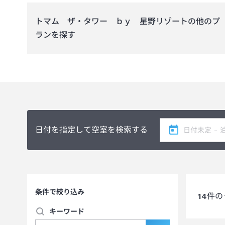
https://www.jtb.co.jp/operate/jyoken/
トマム ザ・タワー ｂｙ 星野リゾート
の他のプ
ランを探す
日付を指定して空室を検索する
条件で絞り込み
14
件の
キーワード