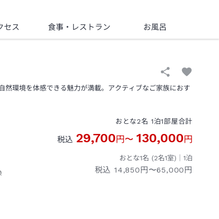
クセス
食事
・レストラン
お風呂
自然環境を体感できる魅力が満載。アクティブなご家族におす
おとな
2
名
1
泊
1
部屋
合計
29,700
130,000
円
〜
円
税込
おとな1名 (
2
名1室)｜
1
泊
税込
14,850円〜65,000円
換