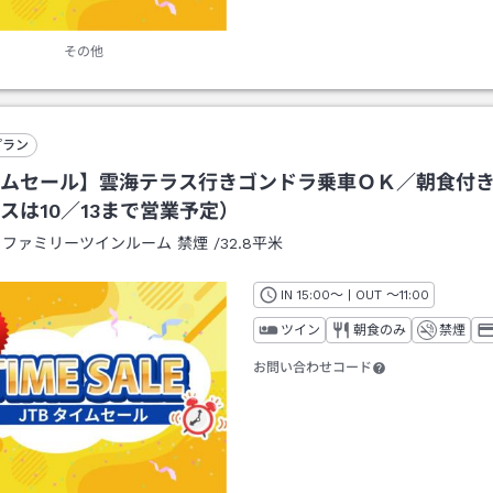
その他
プラン
ムセール】雲海テラス行きゴンドラ乗車ＯＫ／朝食付
スは10／13まで営業予定）
：
ファミリーツインルーム 禁煙
/
32.8平米
IN
チェックイン
15:00
～ | OUT
チェックアウト
～
11:00
ツイン
朝食のみ
禁煙
お問い合わせコード