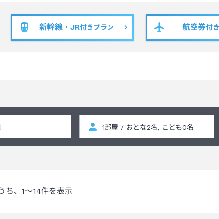
新幹線・JR
航空券
付きプラン
付
うち、
1～14
件を表示