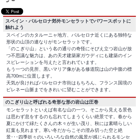
スペイン・バルセロナ郊外モンセラットでパワースポットに
触れよう
スペインのカタルーニャ地方、バルセロナ近くにある独特な
形状の山頂の連なりがモンセラットです。
「のこぎり山」という名の通りの奇怪にそびえ立つ岩山が放
つ不思議な魅力は、あの天才建築家ガウディにも建築のイン
スピレーションを与えたと言われています。
もう一つの見所、黒いマリア像がある修道院は山の中腹の標
高700mに位置します。
天気が良ければバルセロナ市街はもちろん、フランス国境の
ピレネー山脈までをきれいに望むことができます。
のこぎり山と呼ばれる奇形な形の岩山は圧巻
モンセラットといえば有名な山の一つ。そこから見える景色
は思わず息をするのも忘れてしまうくらい絶景です。春から
夏にかけて緑たくさんの木々が生い茂り、秋には素晴らしい
紅葉も見れます。寒い冬だからこその澄み切った空と絶
景･･･四季折々のいろいろな自然の風景が感じられるモンセ