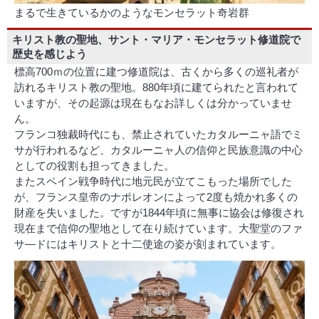
まるで生きているかのようなモンセラット奇岩群
キリスト教の聖地、サント・マリア・モンセラット修道院で
歴史を感じよう
標高700ｍの位置に建つ修道院は、古くから多くの巡礼者が
訪れるキリスト教の聖地。880年頃に建てられたと言われて
いますが、その起源は現在もなお詳しくは分かっていませ
ん。
フランコ独裁時代にも、禁止されていたカタルーニャ語でミ
サが行われるなど、カタルーニャ人の信仰と民族意識の中心
としての役割も担ってきました。
またスペイン戦争時代に地元民が立てこもった場所でした
が、フランス皇帝のナポレオンによって2度も焼かれ多くの
財産を失いました。ですが1844年頃に無事に協会は修復され
現在まで信仰の聖地として在り続けています。大聖堂のファ
サ―ドにはキリストと十二使途の姿が刻まれています。