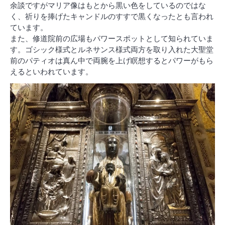
余談ですがマリア像はもとから黒い色をしているのではな
く、祈りを捧げたキャンドルのすすで黒くなったとも言われ
ています。
また、修道院前の広場もパワースポットとして知られていま
す。ゴシック様式とルネサンス様式両方を取り入れた大聖堂
前のパティオは真ん中で両腕を上げ瞑想するとパワーがもら
えるといわれています。