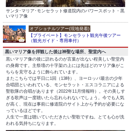
サンタ･マリア･モンセラット修道院内のパワースポット・黒
いマリア像
オプショナルツアー(現地発着)
【プライベート】モンセラット観光午後ツアー
（観光ガイド・専用車付）
黒いマリア像を拝観した後は神聖な場所、聖堂内へ
黒いマリア像の後に訪れるのが言葉が出ない程美しい聖堂内
の身廊です。主祭壇の十字架の上には先ほどのマリア像がこ
ちらを見守るように飾られています。
またこちらでは平日に1回（13時）、ヨーロッパ最古の少年
合唱団といわれている、モンセラット・エスコラニアによる
聖歌隊の合唱があります（2022年11月情報時）。その美しす
ぎる歌声は一度聴いたら忘れられないでしょう。今でも人気
が高く、現在は事前に修道院のサイト上から予約が必要にな
っているほどです。
人生で一度は聴いていただきたい聖歌ですね。とても心が洗
われる気持ちになります。