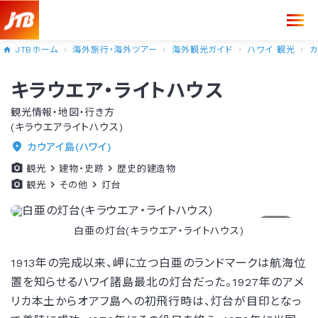
JTBホーム
海外旅行・海外ツアー
海外観光ガイド
ハワイ 観光
カ
キラウエア・ライトハウス
観光情報・地図・行き方
(キラウエアライトハウス)
カウアイ島(ハワイ)
観光
建物・史跡
歴史的建造物
観光
その他
灯台
1/1
白亜の灯台(キラウエア・ライトハウス)
1913年の完成以来、岬に立つ白亜のランドマークは航海位
置を知らせるハワイ諸島最北の灯台だった。1927年のアメ
リカ本土からオアフ島への初飛行時は、灯台が目印となっ