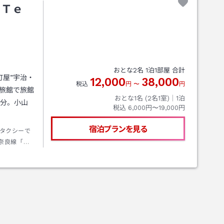
 Ｔｅ
おとな
2
名
1
泊
1
部屋 合計
屋”宇治・
12,000
38,000
税込
円
〜
円
旅館で旅館
おとな1名 (
2
名1室)｜
1
泊
5分。小山
税込
6,000円〜19,000円
宿泊プランを見る
タクシーで
奈良線「小
「小倉」駅
治西I．C