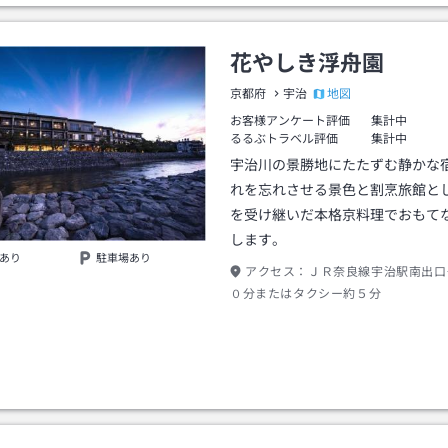
花やしき浮舟園
地図
京都府
宇治
お客様アンケート評価
集計中
るるぶトラベル評価
集計中
宇治川の景勝地にたたずむ静かな
れを忘れさせる景色と割烹旅館と
を受け継いだ本格京料理でおもて
します。
あり
駐車場あり
アクセス：
ＪＲ奈良線宇治駅南出口
０分またはタクシー約５分