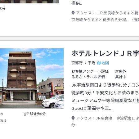
提供。
5分
アクセス：
ＪＲ奈良線からですと
京阪線からですと徒歩約５分程。（運
によりますが、ＪＲ宇治駅、京阪宇治
可能）
ホテルトレンドＪＲ
地図
京都府
宇治
お客様アンケート評価
対象外
るるぶトラベル評価
集計中
JR宇治駅南口より徒歩約3分♪コ
徒歩約3分！平安文化とお茶のま
ミュージアムや平等院鳳凰堂など
Good☆萬福寺や三…
AN
駅徒歩5分
アクセス：
JR奈良線 宇治駅南口
あり
分