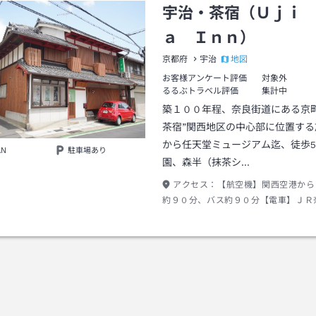
宇治・茶宿（Ｕｊｉ
ａ Ｉｎｎ）
地図
京都府
宇治
お客様アンケート評価
対象外
るるぶトラベル評価
集計中
築１００年程、奈良街道にある京町
茶宿”関西地区の中心部に位置する
から任天堂ミュージアム迄、徒歩
AN
駐車場あり
園、森半（抹茶シ…
アクセス：
【航空機】関西空港から
約９０分、バス約９０分【電車】ＪＲ
倉」駅下車徒歩約１２分、近畿鉄道線
下車徒歩約８分【お車】京滋バイパス宇
より国道２４号線利用 巨椋神社の隣