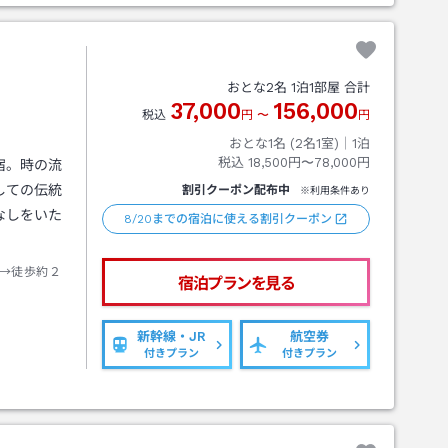
おとな
2
名
1
泊
1
部屋 合計
37,000
156,000
税込
円
〜
円
おとな1名 (
2
名1室)｜
1
泊
税込
18,500円〜78,000円
宿。時の流
しての伝統
割引クーポン配布中
※利用条件あり
なしをいた
8/20までの宿泊に使える割引クーポン
→徒歩約２
宿泊プランを見る
新幹線・JR
航空券
付きプラン
付きプラン