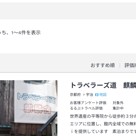
うち、
1～4
件を表示
おすすめ順
評価
トラベラーズ道 麒
地図
京都府
宇治
お客様アンケート評価
対象外
るるぶトラベル評価
集計中
世界遺産の平等院から徒歩約３分
エリアに位置し、館内全域での無
ｉを提供しています 素泊まりで