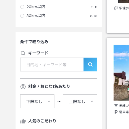
20km以内
531
駅徒歩
30km以内
636
条件で絞り込み
キーワード
料金 / おとな1名あたり
〜
下限なし
上限なし
無線L
駐車場
人気のこだわり