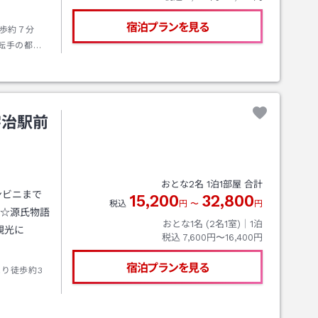
宿泊プランを見る
徒歩約７分
転手の都合
駅にも送迎
宇治駅前
おとな
2
名
1
泊
1
部屋 合計
ンビニまで
15,200
32,800
税込
円
〜
円
ち☆源氏物語
おとな1名 (
2
名1室)｜
1
泊
観光に
税込
7,600円〜16,400円
宿泊プランを見る
より徒歩約3