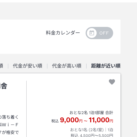
料金カレンダー
順
代金が安い順
代金が高い順
距離が近い順
麟舎
おとな
2
名
1
泊
1
部屋 合計
の落ち着く
9,000
11,000
税込
円
〜
円
料Ｗｉ－Ｆ
おとな1名 (
2
名1室)｜
1
泊
すが格安で
税込
4,500円〜5,500円