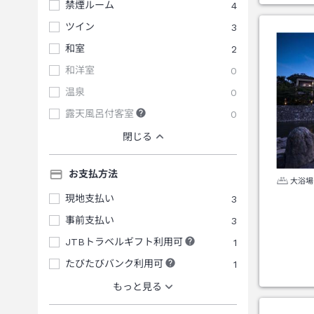
禁煙ルーム
4
ツイン
3
和室
2
和洋室
0
温泉
0
露天風呂付客室
0
閉じる
お支払方法
大浴場
現地支払い
3
事前支払い
3
JTBトラベルギフト利用可
1
たびたびバンク利用可
1
もっと見る