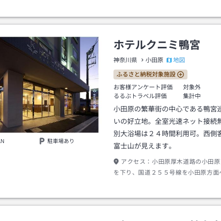
す（駅から徒歩2分）
ホテルクニミ鴨宮
地図
神奈川県
小田原
ふるさと納税対象施設
お客様アンケート評価
対象外
るるぶトラベル評価
集計中
小田原の繁華街の中心である鴨宮
いの好立地。全室光速ネット接続
別大浴場は２４時間利用可。西側
AN
駐車場あり
富士山が見えます。
アクセス：
小田原厚木道路の小田原
を下り、国道２５５号線を小田原方面
左側角のGSを左折。巡礼街道のシテ
右側です。チェックイン前及びチェッ
の駐車場利用は有料。