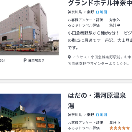
グランドホテル神奈
地図
神奈川県
秦野
お客様アンケート評価
対象外
るるぶトラベル評価
集計中
小田急秦野駅から徒歩2分！ ビ
の拠点に最適です。丹沢、大山登
です。
アクセス：
小田急線秦野駅前。お車
5分
駐車場あり
名高速秦野中井インターより１０分。
はだの・湯河原温泉
湯
地図
神奈川県
秦野
お客様アンケート評価
集計中
るるぶトラベル評価