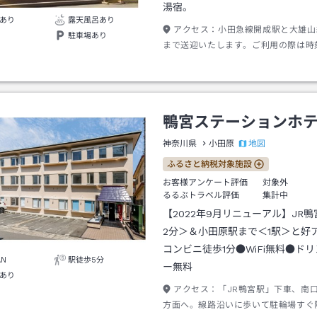
湯宿。
あり
露天風呂あり
アクセス：
小田急線開成駅と大雄山
駐車場あり
まで送迎いたします。ご利用の際は時
に掲載）に合わせてご予約をお願いし
鴨宮ステーションホ
地図
神奈川県
小田原
ふるさと納税対象施設
お客様アンケート評価
対象外
るるぶトラベル評価
集計中
【2022年9月リニューアル】JR
2分＞＆小田原駅まで＜1駅＞と好
コンビニ徒歩1分●WiFi無料●ド
AN
駅徒歩5分
ー無料
あり
アクセス：
「JR鴨宮駅」下車、南
方面へ。線路沿いに歩いて駐輪場すぐ