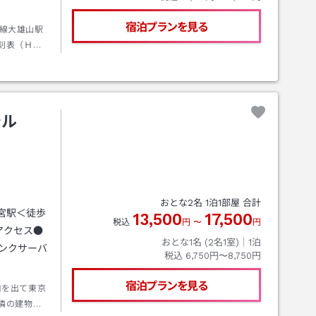
宿泊プランを見る
線大雄山駅
刻表（ＨＰ
ます。
テル
おとな
2
名
1
泊
1
部屋 合計
鴨宮駅＜徒歩
13,500
17,500
税込
円
〜
円
アクセス●
おとな1名 (
2
名1室)｜
1
泊
リンクサーバ
税込
6,750円〜8,750円
宿泊プランを見る
口を出て東京
隣の建物で