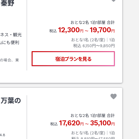
中秦野
おとな
2
名
1
泊
1
部屋 合計
12,300
19,700
税込
円
〜
円
ジネス・観光
おとな1名 (
2
名1室)｜
1
泊
山にも便利
税込
6,150円〜9,850円
宿泊プランを見る
の場合、東
 万葉の
おとな
2
名
1
泊
1
部屋 合計
17,620
35,100
税込
円
〜
円
おとな1名 (
2
名1室)｜
1
泊
4.8
税込
8,810円〜17,550円