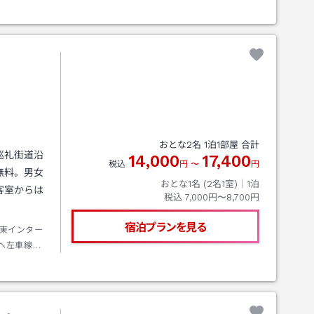
おとな
2
名
1
泊
1
部屋 合計
巡礼街道沿
14,000
17,400
税込
円
〜
円
無料。男女
おとな1名 (
2
名1室)｜
1
泊
客室からは
税込
7,000円〜8,700円
宿泊プランを見る
東インター
へ左車線。
ィモール手前
クアウト後