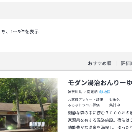
うち、
1～5
件を表示
おすすめ順
評価
モダン湯治おんりー
地図
神奈川県
南足柄
お客様アンケート評価
対象外
るるぶトラベル評価
集計中
閑静な森の中に佇む３０００坪の
家源泉を有する温浴施設。宿泊は
効能豊かな温泉を満喫し、ゆった