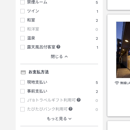
禁煙ルーム
5
ツイン
1
和室
2
和洋室
0
温泉
2
露天風呂付客室
1
閉じる
お支払方法
現地支払い
5
無線L
事前支払い
2
JTBトラベルギフト利用可
0
たびたびバンク利用可
0
もっと見る