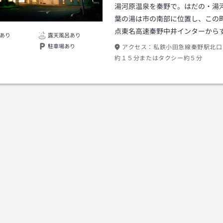
湯河原温泉を秦野で。はだの・湯
葉の湯は市の南部に位置し、この
点東名高速秦野中井インターから
あり
露天風呂あり
駐車場あり
アクセス：
私鉄小田急線秦野駅北口
約１５分またはタクシー約５分