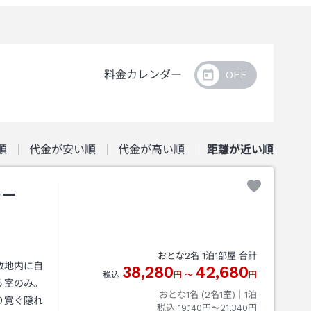
料金カレンダー
順
代金が安い順
代金が高い順
距離が近い順
ゆー
おとな
2
名
1
泊
1
部屋 合計
敷地内に自
38,280
42,680
税込
円
〜
円
５室のみ。
おとな1名 (
2
名1室)｜
1
泊
り寛ぐ隠れ
税込
19,140円〜21,340円