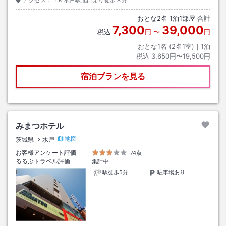
おとな
2
名
1
泊
1
部屋 合計
7,300
39,000
税込
円
〜
円
おとな1名 (
2
名1室)｜
1
泊
税込
3,650円〜19,500円
宿泊プランを見る
みまつホテル
地図
茨城県
水戸
お客様アンケート評価
74点
るるぶトラベル評価
集計中
駅徒歩5分
駐車場あり