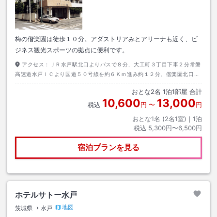
梅の偕楽園は徒歩１０分。アダストリアみとアリーナも近く、ビ
ジネス観光スポーツの拠点に便利です。
アクセス：
ＪＲ水戸駅北口よりバスで８分、大工町３丁目下車２分常磐
高速道水戸ＩＣより国道５０号線を約６Ｋｍ進み約１２分。偕楽園北口の
信号を過ぎて１０ｍ。理髪店を左折します。
おとな
2
名
1
泊
1
部屋 合計
10,600
13,000
税込
円
〜
円
おとな1名 (
2
名1室)｜
1
泊
税込
5,300円〜6,500円
宿泊プランを見る
ホテルサトー水戸
地図
茨城県
水戸