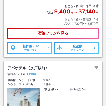
おとな
2
名
1
泊
1
部屋 合計
9,400
37,140
税込
円
〜
円
おとな1名 (
2
名1室)｜
1
泊
税込
4,700円〜18,570円
宿泊プランを見る
新幹線・JR
航空券
付きプラン
付きプラン
アパホテル〈水戸駅前〉
地図
茨城県
水戸
お客様アンケート評価
対象外
るるぶトラベル評価
集計中
無線LAN
駅徒歩5分