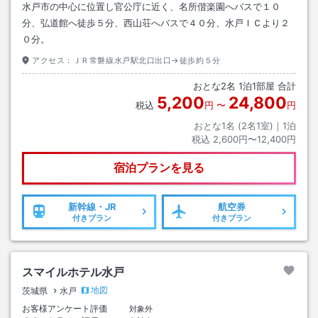
水戸市の中心に位置し官公庁に近く、名所偕楽園へバスで１０
分、弘道館へ徒歩５分、西山荘へバスで４０分、水戸ＩＣより２
０分。
アクセス：
ＪＲ常磐線水戸駅北口出口→徒歩約５分
おとな
2
名
1
泊
1
部屋 合計
5,200
24,800
税込
円
〜
円
おとな1名 (
2
名1室)｜
1
泊
税込
2,600円〜12,400円
宿泊プランを見る
新幹線・JR
航空券
付きプラン
付きプラン
スマイルホテル水戸
地図
茨城県
水戸
お客様アンケート評価
対象外