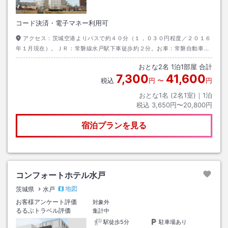
コード決済・電子マネー利用可
アクセス：
茨城空港よりバスで約４０分（１，０３０円程度／２０１６
年１月現在）。ＪＲ：常磐線水戸駅下車徒歩約２分。お車：常磐自動車道
水戸Ｉ・Ｃより国道５０号線利用（目標物：水戸駅）
おとな
2
名
1
泊
1
部屋 合計
7,300
41,600
税込
円
〜
円
おとな1名 (
2
名1室)｜
1
泊
税込
3,650円〜20,800円
宿泊プランを見る
コンフォートホテル水戸
地図
茨城県
水戸
お客様アンケート評価
対象外
るるぶトラベル評価
集計中
駅徒歩5分
駐車場あり