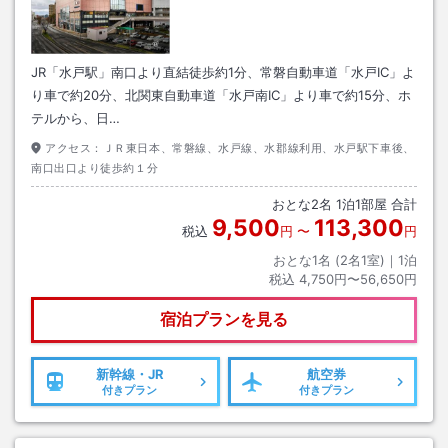
JR「水戸駅」南口より直結徒歩約1分、常磐自動車道「水戸IC」よ
り車で約20分、北関東自動車道「水戸南IC」より車で約15分、ホ
テルから、日…
アクセス：
ＪＲ東日本、常磐線、水戸線、水郡線利用、水戸駅下車後、
南口出口より徒歩約１分
おとな
2
名
1
泊
1
部屋 合計
9,500
113,300
税込
円
〜
円
おとな1名 (
2
名1室)｜
1
泊
税込
4,750円〜56,650円
宿泊プランを見る
新幹線・JR
航空券
付きプラン
付きプラン