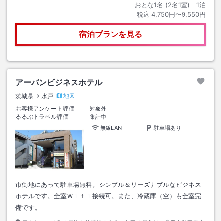
おとな1名 (
2
名1室)｜
1
泊
税込
4,750円〜9,550円
宿泊プランを見る
アーバンビジネスホテル
地図
茨城県
水戸
お客様アンケート評価
対象外
るるぶトラベル評価
集計中
無線LAN
駐車場あり
市街地にあって駐車場無料。シンプル＆リーズナブルなビジネス
ホテルです。全室Ｗｉｆｉ接続可。また、冷蔵庫（空）も全室完
備です。