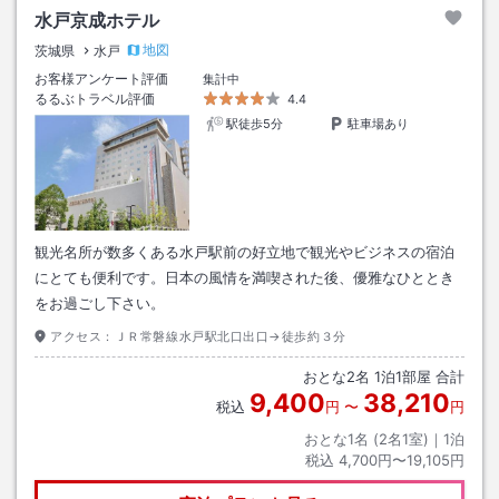
水戸京成ホテル
地図
茨城県
水戸
お客様アンケート評価
集計中
るるぶトラベル評価
4.4
駅徒歩5分
駐車場あり
観光名所が数多くある水戸駅前の好立地で観光やビジネスの宿泊
にとても便利です。日本の風情を満喫された後、優雅なひととき
をお過ごし下さい。
アクセス：
ＪＲ常磐線水戸駅北口出口→徒歩約３分
おとな
2
名
1
泊
1
部屋 合計
9,400
38,210
税込
円
〜
円
おとな1名 (
2
名1室)｜
1
泊
税込
4,700円〜19,105円