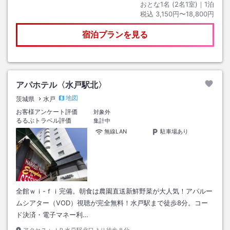
おとな1名 (
2
名1室)｜
1
泊
税込
3,150円〜18,800円
宿泊プランを見る
アパホテル〈水戸駅北〉
地図
茨城県
水戸
お客様アンケート評価
対象外
るるぶトラベル評価
集計中
無線LAN
駐車場あり
全館ｗｉ-ｆｉ完備。朝食は農園直送新鮮野菜が大人気！アパルー
ムシアター（VOD）視聴が完全無料！水戸駅まで徒歩8分。コー
ド決済・電子マネー利…
アクセス：
ＪＲ水戸駅北口より徒歩８分