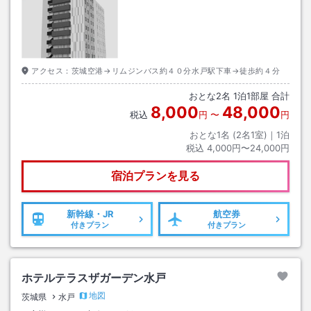
アクセス：
茨城空港→リムジンバス約４０分水戸駅下車→徒歩約４分
おとな
2
名
1
泊
1
部屋 合計
8,000
48,000
税込
円
〜
円
おとな1名 (
2
名1室)｜
1
泊
税込
4,000円〜24,000円
宿泊プランを見る
新幹線・JR
航空券
付きプラン
付きプラン
ホテルテラスザガーデン水戸
地図
茨城県
水戸