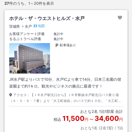
27
件のうち、
1～20
件を表示
ホテル・ザ・ウエストヒルズ・水戸
地図
茨城県
水戸
お客様アンケート評価
集計中
るるぶトラベル評価
集計中
駐車場あり
JR水戸駅よりバスで10分、水戸ICより車で14分。日本三名園の偕
楽園まで約1キロ。観光やビジネスの拠点に最適です！
アクセス：
【ＪＲ水戸駅北口から】ＪＲ常磐線水戸駅北口バス乗り場
（４・５・６・７番）より「大工町経由」のバスで約１０分。「大工町」
で下車すると目の前がホテルです。平日昼間約５分に１本運行していま
おとな
2
名
1
泊
1
部屋 合計
す。
11,500
34,600
税込
円
〜
円
おとな1名 (
2
名1室)｜
1
泊