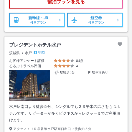
宿泊プランを見る
新幹線・JR
航空券
付きプラン
付きプラン
プレジデントホテル水戸
地図
茨城県
水戸
お客様アンケート評価
84点
るるぶトラベル評価
4
駅徒歩5分
駐車場あり
水戸駅南口より徒歩５分、シングルでも２３平米の広さをもつホ
テルです。リピーターが多くビジネスからレジャーまでご利用頂
けます。
アクセス：
ＪＲ常磐線水戸駅南口出口→徒歩約５分