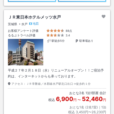
ＪＲ東日本ホテルメッツ水戸
地図
茨城県
水戸
お客様アンケート評価
88点
るるぶトラベル評価
3.4
駅徒歩5分
駐車場あり
平成２７年２月１８日（水）リニューアルオープン！！ご宿泊予
約は、インターネットからも承っております。
アクセス：
ＪＲ常磐線／水郡線水戸駅北口出口→徒歩約１分
おとな
2
名
1
泊
1
部屋 合計
6,900
52,460
税込
円
〜
円
おとな1名 (
2
名1室)｜
1
泊
税込
3,450円〜26,230円