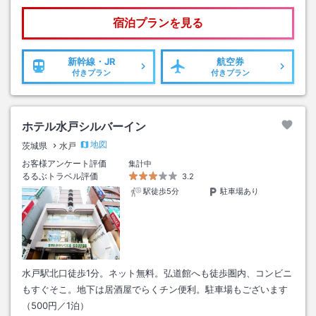
宿泊プランを見る
新幹線・JR
航空券
付きプラン
付きプラン
ホテル水戸シルバーイン
地図
茨城県
水戸
お客様アンケート評価
集計中
るるぶトラベル評価
3.2
駅徒歩5分
駐車場あり
水戸駅北口徒歩1分。ネット無料。弘道館へも徒歩圏内、コンビニ
もすぐそこ。地下は居酒屋でらくチン便利。駐車場もございます
（500円／1泊）