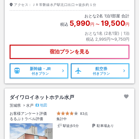
アクセス：
ＪＲ常磐線水戸駅北口出口→徒歩約１分
おとな
2
名
1
泊
1
部屋 合計
5,990
19,500
税込
円
〜
円
おとな1名 (
2
名1室)｜
1
泊
税込
2,995円〜9,750円
宿泊プランを見る
新幹線・JR
航空券
付きプラン
付きプラン
ダイワロイネットホテル水戸
地図
茨城県
水戸
お客様アンケート評価
83点
るるぶトラベル評価
集計中
駅徒歩5分
駐車場あり