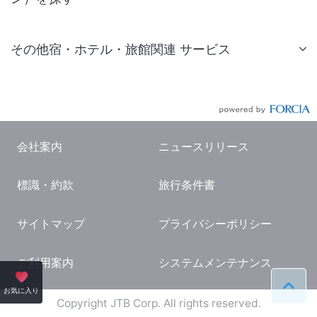
その他宿・ホテル・旅館関連 サービス
国内旅行・国内ツアー
JR・新幹線付きツアー
航空券付きツアー
会社案内
ニュースリリース
現地観光・レジャーチケット
標識・約款
旅行条件書
国内観光ガイド
旅行・観光情報
サイトマップ
プライバシーポリシー
ご利用案内
システムメンテナンス
ペー
お気に入り
Copyright JTB Corp. All rights reserved.