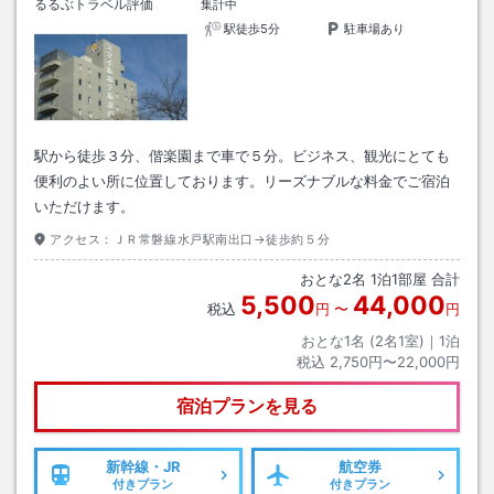
るるぶトラベル評価
集計中
駅徒歩5分
駐車場あり
駅から徒歩３分、偕楽園まで車で５分。ビジネス、観光にとても
便利のよい所に位置しております。リーズナブルな料金でご宿泊
いただけます。
アクセス：
ＪＲ常磐線水戸駅南出口→徒歩約５分
おとな
2
名
1
泊
1
部屋 合計
5,500
44,000
税込
円
〜
円
おとな1名 (
2
名1室)｜
1
泊
税込
2,750円〜22,000円
宿泊プランを見る
新幹線・JR
航空券
付きプラン
付きプラン