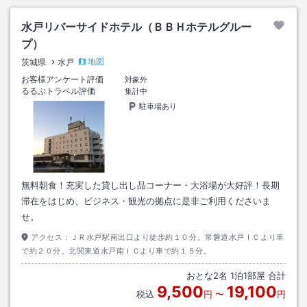
水戸リバーサイドホテル（ＢＢＨホテルグルー
プ）
地図
茨城県
水戸
お客様アンケート評価
対象外
るるぶトラベル評価
集計中
駐車場あり
無料朝食！充実した貸し出し品コーナー・大浴場が大好評！長期
滞在をはじめ、ビジネス・観光の拠点に是非ご利用くださいま
せ。
アクセス：
ＪＲ水戸駅南出口より徒歩約１０分。常磐道水戸ＩＣより車
で約２０分。北関東道水戸南ＩＣより車で約１５分。
おとな
2
名
1
泊
1
部屋 合計
9,500
19,100
税込
円
〜
円