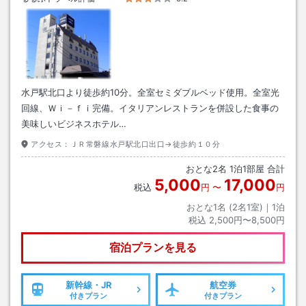
水戸駅北口より徒歩約10分。全室セミダブルベッド使用。全室光
回線、Ｗｉ－ｆｉ完備。イタリアンレストランを併設した食事の
美味しいビジネスホテル…
アクセス：
ＪＲ常磐線水戸駅北口出口→徒歩約１０分
おとな
2
名
1
泊
1
部屋 合計
5,000
17,000
税込
円
〜
円
おとな1名 (
2
名1室)｜
1
泊
税込
2,500円〜8,500円
宿泊プランを見る
新幹線・JR
航空券
付きプラン
付きプラン