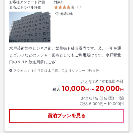
お客様アンケート評価
対象外
るるぶトラベル評価
4.4
無線LAN
水戸芸術館やビジネス街、繁華街も徒歩圏内です。又、一年を通
じゴルフなどのレジャー拠点としてもご利用戴けます。水戸駅北
口のＮＨＫ放送局前にござ…
アクセス：
ＪＲ常磐線水戸駅北口よりタクシーで約４分
おとな
2
名
1
泊
1
部屋 合計
10,000
20,000
税込
円
〜
円
おとな1名 (
2
名1室)｜
1
泊
税込
5,000円〜10,000円
宿泊プランを見る