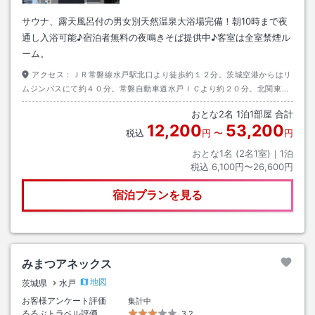
サウナ、露天風呂付の男女別天然温泉大浴場完備！朝10時まで夜
通し入浴可能♪宿泊者無料の夜鳴きそば提供中♪客室は全室禁煙ル
ーム。
アクセス：
ＪＲ常磐線水戸駅北口より徒歩約１２分。茨城空港からはリ
ムジンバスにて約４０分。常磐自動車道水戸ＩＣより約２０分。北関東道
水戸南ＩＣより約２０分。
おとな
2
名
1
泊
1
部屋 合計
12,200
53,200
税込
円
〜
円
おとな1名 (
2
名1室)｜
1
泊
税込
6,100円〜26,600円
宿泊プランを見る
みまつアネックス
地図
茨城県
水戸
お客様アンケート評価
集計中
るるぶトラベル評価
3.2