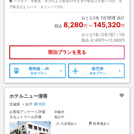
アクセス：
常磐道・水戸ICより国道50号を水戸駅北口方面へ15分。水
戸駅北口よりバス・タクシーで5分。
おとな
2
名
1
泊
1
部屋 合計
8,280
145,320
税込
円
〜
円
おとな1名 (
2
名1室)｜
1
泊
税込
4,140円〜72,660円
宿泊プランを見る
新幹線・JR
航空券
付きプラン
付きプラン
ホテルニュー清香
地図
茨城県
水戸
お客様アンケート評価
対象外
るるぶトラベル評価
集計中
大浴場あり
駐車場あり