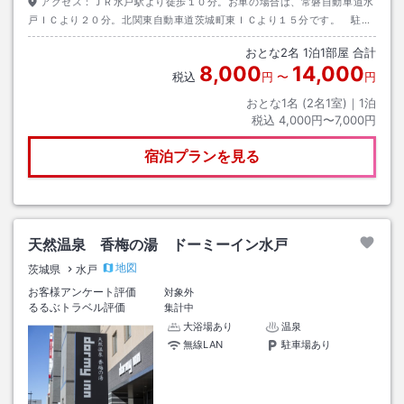
アクセス：
ＪＲ水戸駅より徒歩１０分。お車の場合は、常磐自動車道水
戸ＩＣより２０分。北関東自動車道茨城町東ＩＣより１５分です。 駐車
場敷地内30台無料 先着順 ※2t車（ロング不可）・車高2．4m以上は要
おとな
2
名
1
泊
1
部屋 合計
［電話］連絡（備考連絡無効）。
8,000
14,000
税込
円
〜
円
おとな1名 (
2
名1室)｜
1
泊
税込
4,000円〜7,000円
宿泊プランを見る
天然温泉 香梅の湯 ドーミーイン水戸
地図
茨城県
水戸
お客様アンケート評価
対象外
るるぶトラベル評価
集計中
大浴場あり
温泉
無線LAN
駐車場あり