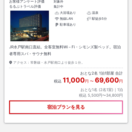
お客様アンケート評価
対象外
るるぶトラベル評価
集計中
大浴場あり
温泉
無線LAN
駅徒歩5分
駐車場あり
JR水戸駅南口直結。全客室無料Wi－Fi・シモンズ製ベッド。宿泊
者専用スパ・サウナ無料
アクセス：
常磐線・水戸駅南口より徒歩１分。
おとな
2
名
1
泊
1
部屋 合計
11,000
69,600
税込
円
〜
円
おとな1名 (
2
名1室)｜
1
泊
税込
5,500円〜34,800円
宿泊プランを見る