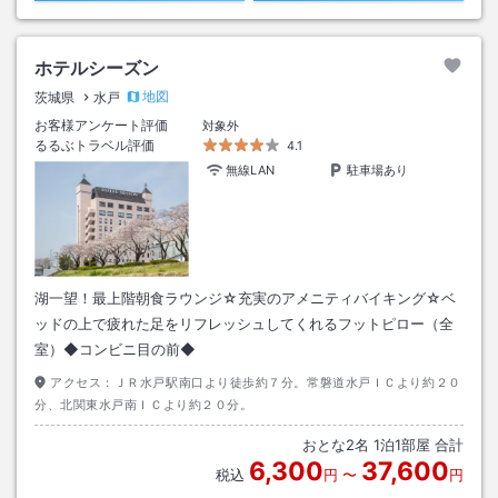
ホテルシーズン
地図
茨城県
水戸
お客様アンケート評価
対象外
るるぶトラベル評価
4.1
無線LAN
駐車場あり
湖一望！最上階朝食ラウンジ☆充実のアメニティバイキング☆ベ
ッドの上で疲れた足をリフレッシュしてくれるフットピロー（全
室）◆コンビニ目の前◆
アクセス：
ＪＲ水戸駅南口より徒歩約７分。常磐道水戸ＩＣより約２０
分、北関東水戸南ＩＣより約２０分。
おとな
2
名
1
泊
1
部屋 合計
6,300
37,600
税込
円
〜
円