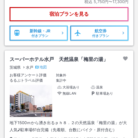
税込
5,750円〜17,300円
宿泊プランを見る
新幹線・JR
航空券
付きプラン
付きプラン
スーパーホテル水戸 天然温泉「梅里の湯」
地図
茨城県
水戸
お客様アンケート評価
対象外
るるぶトラベル評価
集計中
大浴場あり
温泉
無線LAN
駐車場あり
地下1500ｍから湧き出るｐｈ８．２の天然温泉「梅里の湯」が大
人気♪駐車場61台完備（先着順、台数にバイク・原付含む）