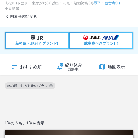
高松
(
0
)
さぬき・東かがわ
(
0
)
坂出・丸亀・塩飽諸島
(
0
)
琴平・観音寺
(
1
)
小豆島
(
0
)
四国 全域に戻る
新幹線・JR付きプラン
航空券付きプラン
絞り込み
おすすめ順
地図表示
(選択中)
旅の過ごし方対象のプラン
この絞り込み条件を解除
1
件のうち、
1
件を表示