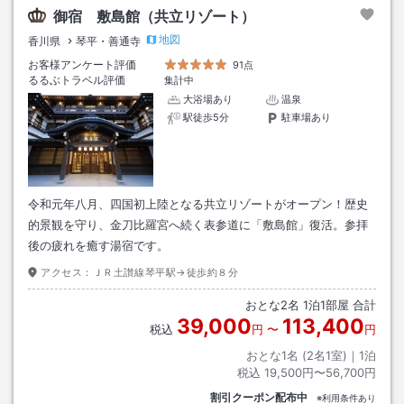
御宿 敷島館（共立リゾート）
地図
香川県
琴平・善通寺
お客様アンケート評価
91点
るるぶトラベル評価
集計中
大浴場あり
温泉
駅徒歩5分
駐車場あり
令和元年八月、四国初上陸となる共立リゾートがオープン！歴史
的景観を守り、金刀比羅宮へ続く表参道に「敷島館」復活。参拝
後の疲れを癒す湯宿です。
アクセス：
ＪＲ土讃線琴平駅→徒歩約８分
おとな
2
名
1
泊
1
部屋 合計
39,000
113,400
税込
円
〜
円
おとな1名 (
2
名1室)｜
1
泊
税込
19,500円〜56,700円
割引クーポン配布中
※利用条件あり