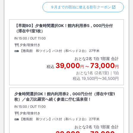
９月までの宿泊に使える割引クーポン
【早期90】夕食時間選択OK！館内利用券5，000円分付
（滞在中1室1枚）
IN
チェックイン
15:00
/ OUT
チェックアウト
11:00
夕食/朝食付き
【敷島館 和ツイン】バス付（和ベッド２台）
27平米
おとな
2
名
1
泊
1
部屋 合計
39,000
73,000
税込
円
〜
円
おとな1名 (
2
名1室)｜
1
泊
税込
19,500円〜36,500円
夕食時間選択OK！館内利用券2，000円分付（滞在中1室1
枚）／金刀比羅宮へ続く参道に佇む温泉宿！
IN
チェックイン
15:00
/ OUT
チェックアウト
11:00
夕食/朝食付き
【敷島館 和ツイン】バス付（和ベッド２台）
27平米
おとな
2
名
1
泊
1
部屋 合計