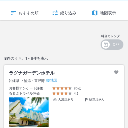
おすすめ順
絞り込み
地図表示
料金カレンダー
8
件のうち、
1～8
件を表示
ラグナガーデンホテル
地図
沖縄県
浦添・宜野湾
お客様アンケート評価
85点
るるぶトラベル評価
4.3
大浴場あり
駐車場あり