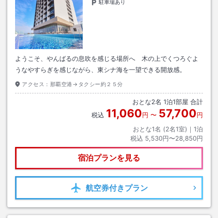
駐車場あり
ようこそ、やんばるの息吹を感じる場所へ 木の上でくつろぐよ
うなやすらぎを感じながら、東シナ海を一望できる開放感。
アクセス：
那覇空港→タクシー約２５分
おとな
2
名
1
泊
1
部屋 合計
11,060
57,700
税込
円
〜
円
おとな1名 (
2
名1室)｜
1
泊
税込
5,530円〜28,850円
宿泊プランを見る
航空券
付きプラン