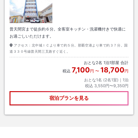
普天間宮まで徒歩約６分。全客室キッチン・洗濯機付きで快適に
お過ごしいただけます。
アクセス：
北中城ＩＣより車で約５分。那覇空港より車で約３７分。国
道３３０号線普天間三叉路すぐ近く。
おとな
2
名
1
泊
1
部屋 合計
7,100
18,700
税込
円
〜
円
おとな1名 (
2
名1室)｜
1
泊
税込
3,550円〜9,350円
宿泊プランを見る