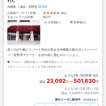
わん
地図
沖縄県
浦添・宜野湾
お客様アンケート評価
88点
るるぶトラベル評価
集計中
大浴場あり
駐車場あり
高くのびた帆にリゾート気分が高まる沖縄最大級のヨットハーバ
ー「宜野湾マリーナ」を目の前に望むロケーション。
アクセス：
那覇空港→バス那覇空港からコンベンションセンタ行き約４
０分コンベンションセンタ下車→徒歩約５分
おとな
2
名
1
泊
1
部屋 合計
23,092
501,630
税込
円
〜
円
おとな1名 (
2
名1室)｜
1
泊
税込
11,546円〜250,815円
割引クーポン配布中
※利用条件あり