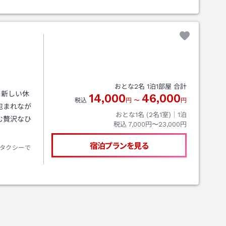
おとな
2
名
1
泊
1
部屋 合計
う新しい休
14,000
46,000
税込
円
〜
円
包まれなが
おとな1名 (
2
名1室)｜
1
泊
む贅沢なひ
税込
7,000円〜23,000円
宿泊プランを見る
タクシーで