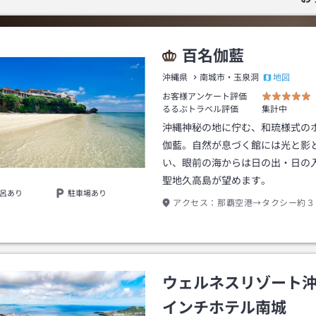
百名伽藍
地図
沖縄県
南城市・玉泉洞
お客様アンケート評価
るるぶトラベル評価
集計中
沖縄神秘の地に佇む、和琉様式の
伽藍。自然が息づく館には光と影
い、眼前の海からは日の出・日の
聖地久高島が望めます。
呂あり
駐車場あり
アクセス：
那覇空港→タクシー約３
ウェルネスリゾート
インチホテル南城