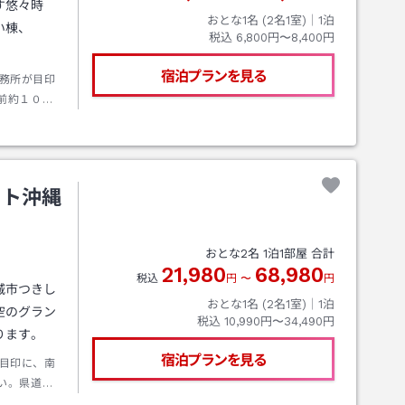
す悠々時
おとな1名 (
2
名1室)｜
1
泊
い棟、
税込
6,800円〜8,400円
宿泊プランを見る
務所が目印
前約１００
ート沖縄
おとな
2
名
1
泊
1
部屋 合計
21,980
68,980
税込
円
〜
円
城市つきし
おとな1名 (
2
名1室)｜
1
泊
空のグラン
税込
10,990円〜34,490円
ります。
宿泊プランを見る
目印に、南
い。県道８
入った所す