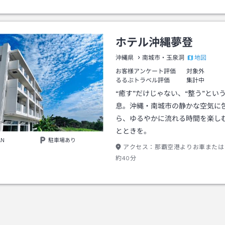
ぐになります。
ホテル沖縄夢登
地図
沖縄県
南城市・玉泉洞
お客様アンケート評価
対象外
るるぶトラベル評価
集計中
“癒す”だけじゃない、“整う”とい
息。沖縄・南城市の静かな空気に
ら、ゆるやかに流れる時間を楽し
とときを。
AN
駐車場あり
アクセス：
那覇空港よりお車または
約40分