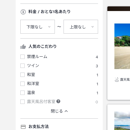
料金 / おとな1名あたり
〜
下限なし
上限なし
人気のこだわり
禁煙ルーム
4
ツイン
3
和室
1
露天風
和洋室
1
温泉
1
露天風呂付客室
0
閉じる
お支払方法