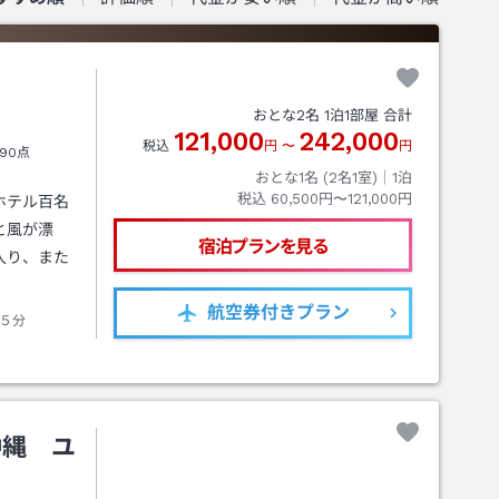
おとな
2
名
1
泊
1
部屋 合計
121,000
242,000
税込
円
〜
円
90点
おとな1名 (
2
名1室)｜
1
泊
税込
60,500円〜121,000円
ホテル百名
と風が漂
宿泊プランを見る
入り、また
航空券
付きプラン
５分
沖縄 ユ