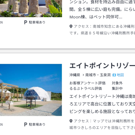
ンション。食材を持込み自由に過
間。全５棟に広い庭も完備。にら
Moon棟、はペット同伴可…
AN
駐車場あり
アクセス：
南城市知念にある沖縄刑
です。県道８５号線沿い沖縄刑務所手
ｍ右側にあるのでとても解りやすい。
エイトポイントリゾ
地図
沖縄県
南城市・玉泉洞
お客様アンケート評価
対象外
るるぶトラベル評価
集計中
エイトポイントリゾート沖縄は南
ろエリアで高台に位置しており天
ピングを楽しめる施設となってお
アクセス：
マップでは沖縄刑務所を
AN
駐車場あり
城市つきしろのエリアを目指して下さ
６号線のニライカナイへの道から左に