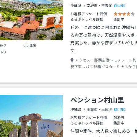
地図
沖縄県
南城市・玉泉洞
お客様アンケート評価
るるぶトラベル評価
集計中
丘の上に建つ緑に囲まれた沖縄ら
る赤瓦の建物で、天然温泉やスポ
充実した、静かな佇まいのいやし
あり
温泉
す。
あり
アクセス：
那覇空港→モノレール約
駅下車→バス那覇バスターミナルから
南城市役所前下車→徒歩約６分
ペンション村山里
地図
沖縄県
南城市・玉泉洞
お客様アンケート評価
対象外
るるぶトラベル評価
集計中
仲間や家族、大人数で楽しめる一