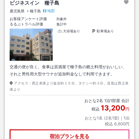
ビジネスイン 種子島
地図
鹿児島県
種子島
お客様アンケート評価
対象外
るるぶトラベル評価
集計中
大浴場あり
駐車場あり
交通の便が良く、食事は居酒屋で種子島の郷土料理がおいしい、
それと男性用大型サウナが追加料金なしで利用できます。
アクセス：
西之表港より徒歩約１５分、タクシー約３分。送迎は西之表
港より
おとな
2
名
1
泊
1
部屋 合計
13,200
税込
円
おとな1名 (
2
名1室)｜
1
泊
税込
6,600円
宿泊プランを見る