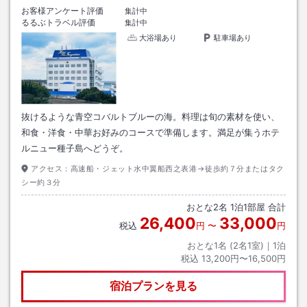
お客様アンケート評価
集計中
るるぶトラベル評価
集計中
大浴場あり
駐車場あり
抜けるような青空コバルトブルーの海。料理は旬の素材を使い、
和食・洋食・中華お好みのコースで準備します。満足が集うホテ
ルニュー種子島へどうぞ。
アクセス：
高速船・ジェット水中翼船西之表港→徒歩約７分またはタク
シー約３分
おとな
2
名
1
泊
1
部屋 合計
26,400
33,000
税込
円
〜
円
おとな1名 (
2
名1室)｜
1
泊
税込
13,200円〜16,500円
宿泊プランを見る