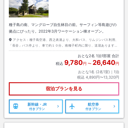
種子島の南、マングローブ自生林目の前。サーフィン等島遊びの
拠点にぴったり。2022年3月ワーケーション棟オープン。
アクセス：
種子島空港、西之表港より、大和バス、リムジンバス利用、
「長谷」バス停より、車で約１０分。南種子町内に限り、送迎あります
が、予約が必要です。
おとな
2
名
1
泊
1
部屋 合計
9,780
26,640
税込
円
〜
円
おとな1名 (
2
名1室)｜
1
泊
税込
4,890円〜13,320円
宿泊プランを見る
新幹線・JR
航空券
付きプラン
付きプラン