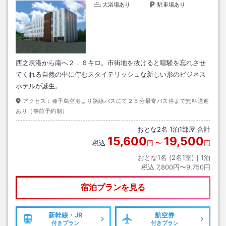
大浴場あり
駐車場あり
西之表港から南へ２．６キロ。市街地を抜けると喧騒を忘れさせ
てくれる自然の中に佇むスタイテリッシュな新しい形のビジネス
ホテルが誕生。
アクセス：
種子島空港より路線バスにて２５分最寄バス停まで無料送迎
あり（事前予約制）
おとな
2
名
1
泊
1
部屋 合計
15,600
19,500
税込
円
〜
円
おとな1名 (
2
名1室)｜
1
泊
税込
7,800円〜9,750円
宿泊プランを見る
新幹線・JR
航空券
付きプラン
付きプラン