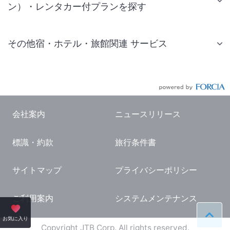
ン）・レンタカー付プランを探す
その他宿・ホテル・旅館関連 サービス
国内旅行・国内ツアー
JR・新幹線付きツアー
航空券付きツアー
会社案内
ニュースリリース
現地観光・レジャーチケット
標識・約款
旅行条件書
国内観光ガイド
旅行・観光情報
サイトマップ
プライバシーポリシー
ご利用案内
システムメンテナンス
ペー
お気に入り
Copyright JTB Corp. All rights reserved.