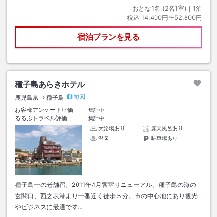
おとな1名 (
2
名1室)｜
1
泊
税込
14,400円〜52,800円
宿泊プランを見る
種子島あらきホテル
地図
鹿児島県
種子島
お客様アンケート評価
集計中
るるぶトラベル評価
集計中
大浴場あり
露天風呂あり
温泉
駐車場あり
種子島一の老舗宿。2011年4月客室リニューアル。種子島の海の
玄関口、西之表港より一番近く徒歩５分。市の中心地にあり観光
やビジネスに最適です…