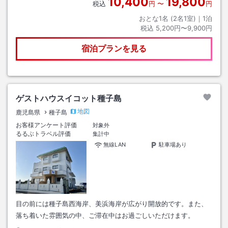
10,400
19,800
税込
円
〜
円
おとな1名 (
2
名1室)｜
1
泊
税込
5,200円〜9,900円
宿泊プランを見る
ゲストハウスイコット種子島
地図
鹿児島県
種子島
お客様アンケート評価
対象外
るるぶトラベル評価
集計中
無線LAN
駐車場あり
目の前には種子島西海岸、美浜海岸が広がり開放的です。また、
落ち着いた雰囲気の中、ご滞在中はお過ごしいただけます。