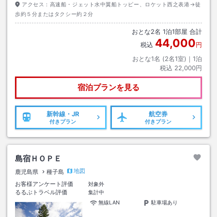
アクセス：
高速船・ジェット水中翼船トッピー、ロケット西之表港→徒
歩約５分またはタクシー約２分
おとな
2
名
1
泊
1
部屋 合計
44,000
税込
円
おとな1名 (
2
名1室)｜
1
泊
税込
22,000円
宿泊プランを見る
新幹線・JR
航空券
付きプラン
付きプラン
島宿ＨＯＰＥ
地図
鹿児島県
種子島
お客様アンケート評価
対象外
るるぶトラベル評価
集計中
無線LAN
駐車場あり