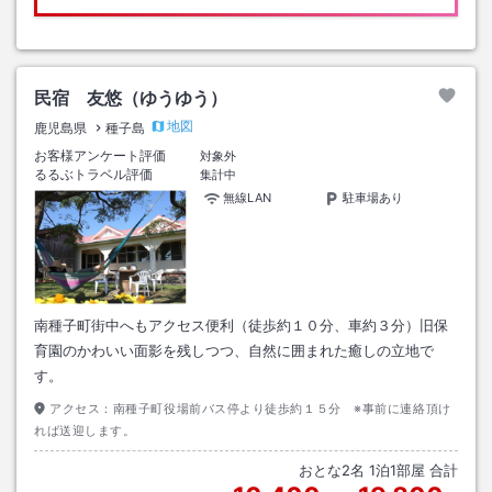
民宿 友悠（ゆうゆう）
地図
鹿児島県
種子島
お客様アンケート評価
対象外
るるぶトラベル評価
集計中
無線LAN
駐車場あり
南種子町街中へもアクセス便利（徒歩約１０分、車約３分）旧保
育園のかわいい面影を残しつつ、自然に囲まれた癒しの立地で
す。
アクセス：
南種子町役場前バス停より徒歩約１５分 ※事前に連絡頂け
れば送迎します。
おとな
2
名
1
泊
1
部屋 合計