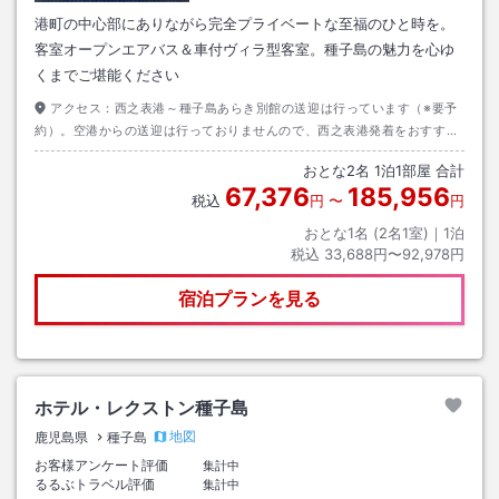
港町の中心部にありながら完全プライベートな至福のひと時を。
客室オープンエアバス＆車付ヴィラ型客室。種子島の魅力を心ゆ
くまでご堪能ください
アクセス：
西之表港～種子島あらき別館の送迎は行っています（※要予
約）。空港からの送迎は行っておりませんので、西之表港発着をおすすめ
しております。種子島空港発着の場合は、乗合タクシーをご利用下さい。
おとな
2
名
1
泊
1
部屋 合計
67,376
185,956
税込
円
〜
円
おとな1名 (
2
名1室)｜
1
泊
税込
33,688円〜92,978円
宿泊プランを見る
ホテル・レクストン種子島
地図
鹿児島県
種子島
お客様アンケート評価
集計中
るるぶトラベル評価
集計中