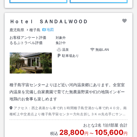
Ｈｏｔｅｌ ＳＡＮＤＡＬＷＯＯＤ
地図
鹿児島県
種子島
お客様アンケート評価
対象外
るるぶトラベル評価
集計中
温泉
無線LAN
駐車場あり
種子島宇宙センターよりほど近い河内温泉郷にあります。全室室
内温泉を完備し自家農園で育てた無農薬野菜や幻の地鶏インギー
地鶏のお食事も楽しめます
アクセス：
西之表港から車で約１時間種子島空港から車で約４０分。南
種町上中交差点より種子島宇宙センター方向左折し３Ｋｍ先右手にサンダ
ルウッドの看板があります。バスご利用の方は大和バス南種子島営業所で
おとな
2
名
1
泊
1
部屋 合計
降車して下さい
28,800
105,600
税込
円
〜
円