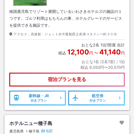
南国鹿児島でリゾート展開しているいわさきホテルズの施設の１
つです。ゴルフ利用はもちろんの事、ホテルグレードのサービス
を提供できる施設です。
アクセス：
高速船・ジェット水中翼船西之表港→タクシー約３０分
おとな
2
名
1
泊
1
部屋 合計
12,100
41,140
税込
円
〜
円
おとな1名 (
2
名1室)｜
1
泊
税込
6,050円〜20,570円
宿泊プランを見る
新幹線・JR
航空券
付きプラン
付きプラン
ホテルニュー種子島
地図
鹿児島県
種子島