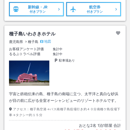
新幹線・JR
航空券
付きプラン
付きプラン
種子島いわさきホテル
地図
鹿児島県
種子島
お客様アンケート評価
集計中
るるぶトラベル評価
集計中
駐車場あり
宇宙と鉄砲伝来の島、種子島の南端に立つ、太平洋と真白な砂浜
が目の前に広がる全室オーシャンビューのリゾートホテルです。
アクセス：
種子島空港→バス南種子島役場行き約４０分南種ケ島役場下
車→タクシー約１５分
おとな
2
名
1
泊
1
部屋 合計