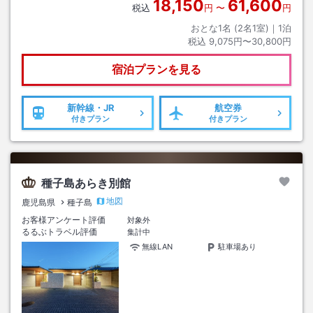
18,150
61,600
税込
円
〜
円
おとな1名 (
2
名1室)｜
1
泊
税込
9,075円〜30,800円
宿泊プランを見る
新幹線・JR
航空券
付きプラン
付きプラン
種子島あらき別館
地図
鹿児島県
種子島
お客様アンケート評価
対象外
るるぶトラベル評価
集計中
無線LAN
駐車場あり