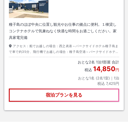
種子島のほぼ中央に位置し観光やお仕事の拠点に便利。１棟貸し
コンテナホテルで気兼ねなく快適な時間をお過ごしください。家
具家電完備
アクセス：
船でお越しの場合：西之表港～パークサイドホテル種子島ま
で車で約35分、飛行機でお越しの場合：種子島空港～パークサイドホテル
種子島まで車で約15分
おとな
2
名
1
泊
1
部屋 合計
14,850
税込
円
おとな1名 (
2
名1室)｜
1
泊
税込
7,425円
宿泊プランを見る