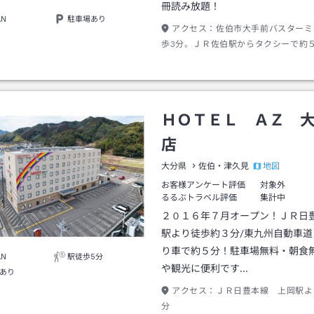
冊読み放題！
AN
駐車場あり
アクセス：
佐伯市大手前バスターミ
歩3分。ＪＲ佐伯駅からタクシーで約
ＨＯＴＥＬ ＡＺ 
店
地図
大分県
佐伯・津久見
お客様アンケート評価
対象外
るるぶトラベル評価
集計中
２０１６年７月オープン！ＪＲ日
駅より徒歩約３分/東九州自動車道
り車で約５分！駐車場無料・朝食
AN
駅徒歩5分
や観光に便利です…
あり
アクセス：
ＪＲ日豊本線 上岡駅よ
分