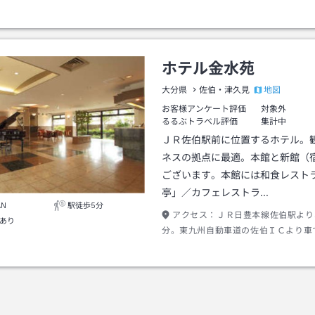
ホテル金水苑
地図
大分県
佐伯・津久見
お客様アンケート評価
対象外
るるぶトラベル評価
集計中
ＪＲ佐伯駅前に位置するホテル。
ネスの拠点に最適。本館と新館（
ございます。本館には和食レスト
亭」／カフェレストラ…
AN
駅徒歩5分
アクセス：
ＪＲ日豊本線佐伯駅より
あり
分。東九州自動車道の佐伯ＩＣより車
分。