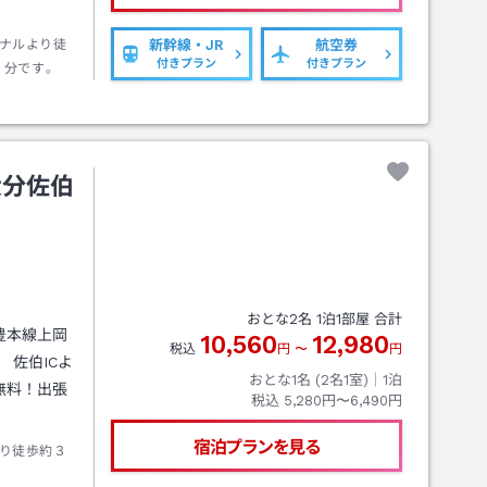
ナルより徒
新幹線・JR
航空券
付きプラン
付きプラン
５分です。
大分佐伯
おとな
2
名
1
泊
1
部屋 合計
豊本線上岡
10,560
12,980
税込
円
〜
円
 佐伯ICよ
おとな1名 (
2
名1室)｜
1
泊
無料！出張
税込
5,280円〜6,490円
宿泊プランを見る
り徒歩約３