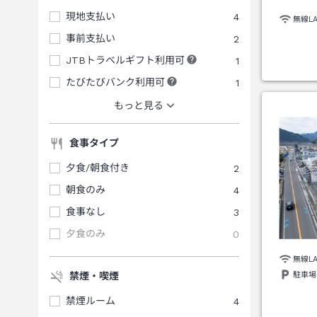
現地支払い
4
無線L
事前支払い
2
JTBトラベルギフト利用可
1
たびたびバンク利用可
1
もっと見る
食事タイプ
夕食/朝食付き
2
朝食のみ
4
食事なし
3
夕食のみ
0
無線L
駐車場
禁煙・喫煙
禁煙ルーム
4