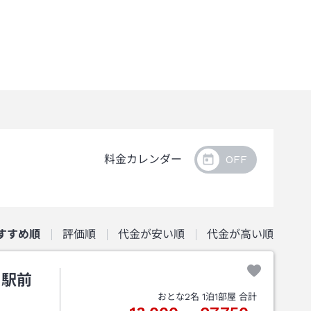
料金カレンダー
すすめ順
評価順
代金が安い順
代金が高い順
伯駅前
おとな
2
名
1
泊
1
部屋 合計