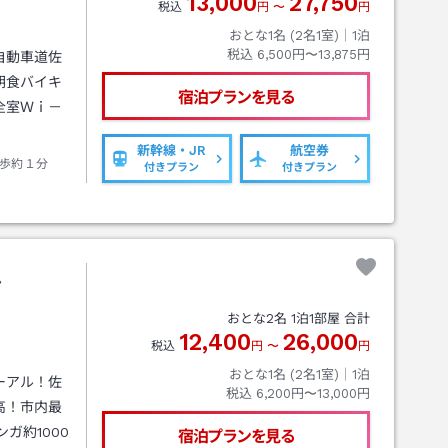
13,000
27,750
税込
円
〜
円
おとな1名 (
2
名1室)｜
1
泊
税込
6,500円〜13,875円
自動車道佐
朝食バイキ
宿泊プランを見る
全室Ｗｉ－
新幹線・JR
航空券
歩約１分
付きプラン
付きプラン
ル
おとな
2
名
1
泊
1
部屋 合計
12,400
26,000
税込
円
〜
円
おとな1名 (
2
名1室)｜
1
泊
ーアル！佐
税込
6,200円〜13,000円
高！市内最
ガ約1000
宿泊プランを見る