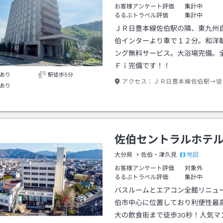
お客様アンケート評価
集計中
るるぶトラベル評価
集計中
ＪＲ日豊本線佐伯駅の隣、東九州
伯インターより車で１２分。和洋
ング無料サービス。大浴場完備。
Ｆｉ完備です！！
あり
駅徒歩5分
アクセス：
ＪＲ日豊本線佐伯駅→徒
あり
佐伯セントラルホテ
地図
大分県
佐伯・津久見
お客様アンケート評価
対象外
るるぶトラベル評価
集計中
バスルームとエアコン全館リニュ
伯市中心に位置しており利便性最
大の飲食街まで徒歩30秒！人気マン