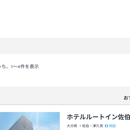
うち、
1～4
件を表示
お
ホテルルートイン佐
地図
大分県
佐伯・津久見