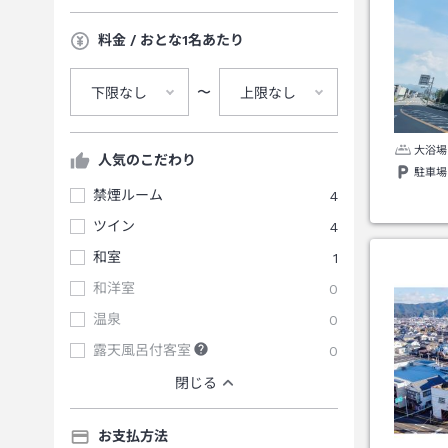
料金 / おとな1名あたり
〜
下限なし
上限なし
大浴場
人気のこだわり
駐車場
禁煙ルーム
4
ツイン
4
和室
1
和洋室
0
温泉
0
露天風呂付客室
0
閉じる
お支払方法