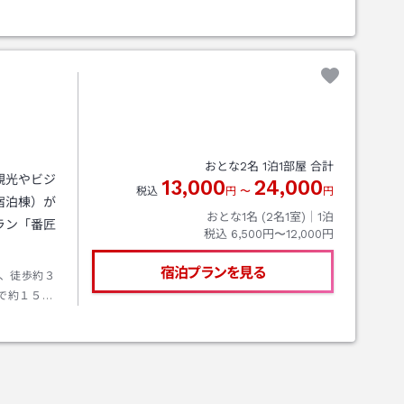
おとな
2
名
1
泊
1
部屋 合計
観光やビジ
13,000
24,000
税込
円
〜
円
宿泊棟）が
おとな1名 (
2
名1室)｜
1
泊
ラン「番匠
税込
6,500円〜12,000円
宿泊プランを見る
、徒歩約３
で約１５