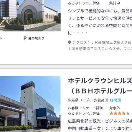
るるぶトラベル評価
集計中
シンプルで機能的な中にも、気品
リアとサービスで安全で快適な時
く、ゆるやかに流れる空間と時間
に・・・・
AN
駐車場あり
アクセス：
ＪＲ芸備線三次駅より徒
中国自動車道三次ＩＣから３分。フロ
にございます。
ホテルクラウンヒル
（ＢＢＨホテルグル
地図
広島県
三次・安芸高田
お客様アンケート評価
対象外
るるぶトラベル評価
広島県北部の観光・ビジネスの拠
中国自動車道三次ＩＣより車で約