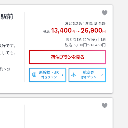
次駅前
おとな
2
名
1
泊
1
部屋 合計
13,400
26,900
税込
円
〜
円
おとな1名 (
2
名1室)｜
1
泊
税込
6,700円〜13,450円
良好です。
としても、
宿泊プランを見る
約５分
新幹線・JR
航空券
付きプラン
付きプラン