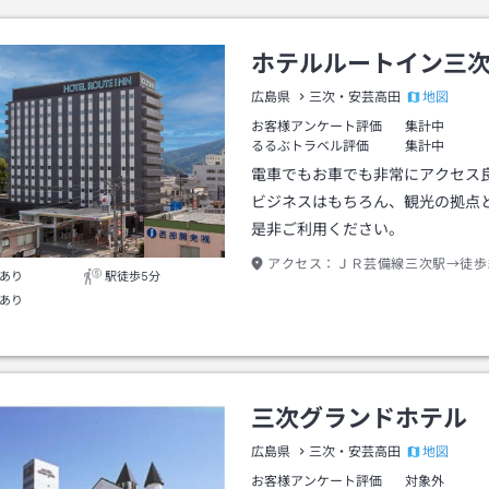
ホテルルートイン三
地図
広島県
三次・安芸高田
お客様アンケート評価
集計中
るるぶトラベル評価
集計中
電車でもお車でも非常にアクセス
ビジネスはもちろん、観光の拠点
是非ご利用ください。
アクセス：
ＪＲ芸備線三次駅→徒歩
あり
駅徒歩5分
あり
三次グランドホテル
地図
広島県
三次・安芸高田
お客様アンケート評価
対象外