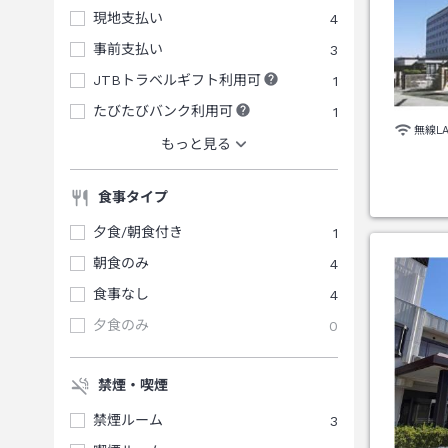
現地支払い
4
事前支払い
3
JTBトラベルギフト利用可
1
たびたびバンク利用可
1
無線L
もっと見る
食事タイプ
夕食/朝食付き
1
朝食のみ
4
食事なし
4
夕食のみ
0
禁煙・喫煙
禁煙ルーム
3