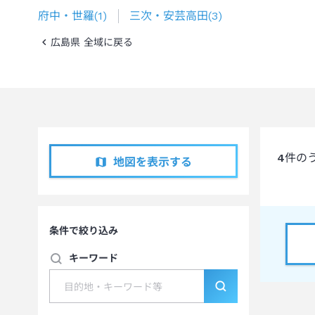
府中・世羅
(
1
)
三次・安芸高田
(
3
)
広島県 全域に戻る
4
件の
地図を表示する
条件で絞り込み
キーワード