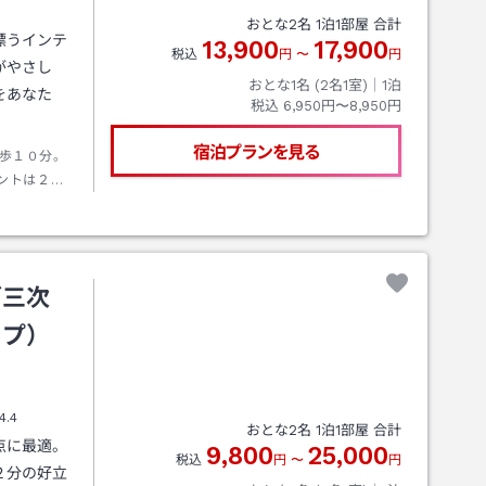
おとな
2
名
1
泊
1
部屋 合計
漂うインテ
13,900
17,900
税込
円
〜
円
がやさし
おとな1名 (
2
名1室)｜
1
泊
をあなた
税込
6,950円〜8,950円
宿泊プランを見る
歩１０分。
ントは２階
ズ三次
ープ）
4.4
おとな
2
名
1
泊
1
部屋 合計
点に最適。
9,800
25,000
税込
円
〜
円
２分の好立