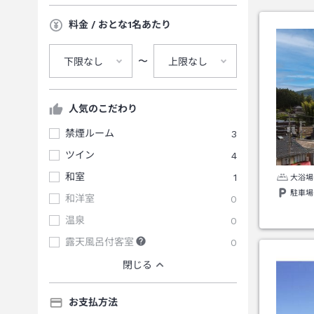
料金 / おとな1名あたり
〜
下限なし
上限なし
人気のこだわり
禁煙ルーム
3
ツイン
4
和室
1
大浴場
駐車場
和洋室
0
温泉
0
露天風呂付客室
0
閉じる
お支払方法