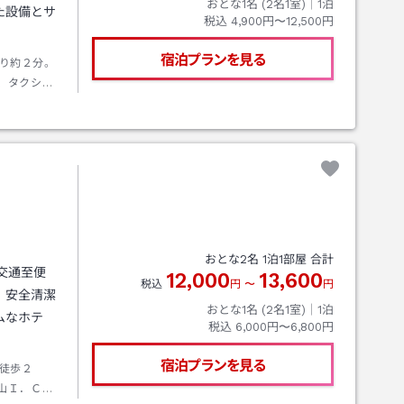
おとな1名 (
2
名1室)｜
1
泊
た設備とサ
税込
4,900円〜12,500円
宿泊プランを見る
り約２分。
、タクシー
おとな
2
名
1
泊
1
部屋 合計
交通至便
12,000
13,600
税込
円
〜
円
。安全清潔
おとな1名 (
2
名1室)｜
1
泊
ムなホテ
税込
6,000円〜6,800円
宿泊プランを見る
徒歩２
山Ｉ．Ｃ又