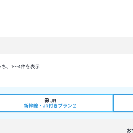
うち、
1～4
件を表示
新幹線・JR付きプラン
お