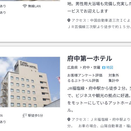
地。男性用大浴場も完備し充実し
あり
無線LAN
ービスでお迎えします
あり
アクセス：
中国自動車道三次ＩＣよ
ＪＲ芸備線三次駅より徒歩で約１５分
で約３分
府中第一ホテル
地図
広島県
府中・世羅
お客様アンケート評価
対象外
るるぶトラベル評価
集計中
JR福塩線・府中駅から徒歩２分。
で、ビジネスや観光の拠点に好適
をモットーにしているアットホー
ル。
AN
駅徒歩5分
アクセス：
ＪＲ福塩線・府中駅より
あり
分。 お車の場合、山陽自動車道・福