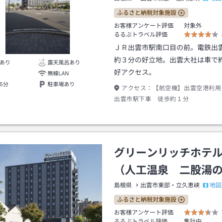
ふるさと納税対象施設
お客様アンケート評価
対象外
るるぶトラベル評価
ＪＲ出雲市駅南口目の前。電鉄出
約３分の好立地。出雲大社は車で
あり
露天風呂あり
好アクセス。
無線LAN
5分
駐車場あり
アクセス：
【航空機】出雲空港利用
出雲市駅下車 徒歩約１分
グリーンリッチホテ
（人工温泉 二股湯
地図
島根県
出雲市東部・立久恵峡
ふるさと納税対象施設
お客様アンケート評価
るるぶトラベル評価
集計中