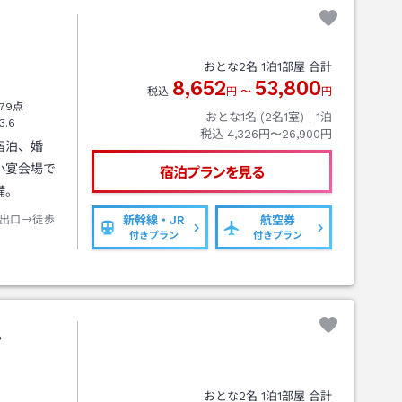
おとな
2
名
1
泊
1
部屋 合計
8,652
53,800
税込
円
〜
円
79点
おとな1名 (
2
名1室)｜
1
泊
3.6
税込
4,326円〜26,900円
宿泊、婚
小宴会場で
宿泊プランを見る
備。
出口→徒歩
新幹線・JR
航空券
付きプラン
付きプラン
ル
おとな
2
名
1
泊
1
部屋 合計