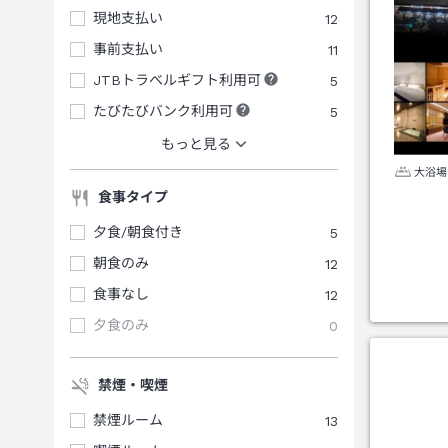
現地支払い
12
事前支払い
11
JTBトラベルギフト利用可
5
たびたびバンク利用可
5
もっと見る
大浴場
食事タイプ
夕食/朝食付き
5
朝食のみ
12
食事なし
12
夕食のみ
0
禁煙・喫煙
禁煙ルーム
13