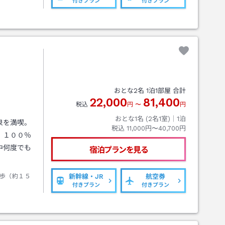
付きプラン
付きプラン
おとな
2
名
1
泊
1
部屋 合計
22,000
81,400
税込
円
〜
円
おとな1名 (
2
名1室)｜
1
泊
泉を満喫。
税込
11,000円〜40,700円
。１００％
中何度でも
宿泊プランを見る
歩（約１５
新幹線・JR
航空券
付きプラン
付きプラン