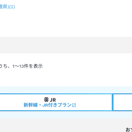
根県)
(
2
)
うち、
1～13
件を表示
新幹線・JR付きプラン
お