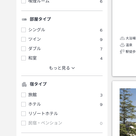
喫煙ルーム
6
部屋タイプ
シングル
6
大浴場
ツイン
9
温泉
ダブル
7
駅徒歩
和室
4
もっと見る
宿タイプ
旅館
3
ホテル
9
リゾートホテル
民宿・ペンション
0