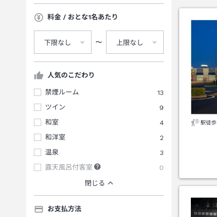
料金 / おとな1名あたり
〜
下限なし
上限なし
人気のこだわり
禁煙ルーム
13
ツイン
9
和室
4
駅徒歩
和洋室
2
温泉
3
露天風呂付客室
0
閉じる
お支払方法