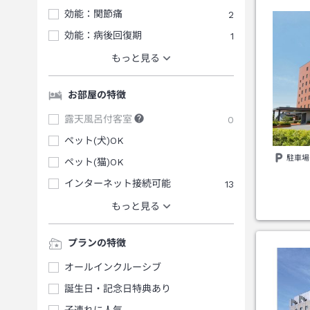
効能：関節痛
2
効能：病後回復期
1
もっと見る
お部屋の特徴
露天風呂付客室
0
ペット(犬)OK
駐車場
ペット(猫)OK
インターネット接続可能
13
もっと見る
プランの特徴
オールインクルーシブ
誕生日・記念日特典あり