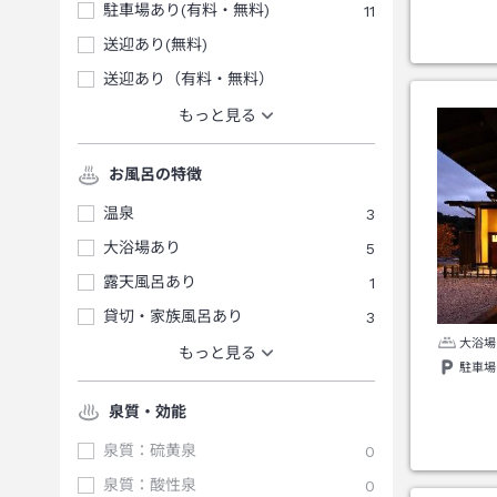
駐車場あり(有料・無料)
11
送迎あり(無料)
送迎あり（有料・無料）
もっと見る
お風呂の特徴
温泉
3
大浴場あり
5
露天風呂あり
1
貸切・家族風呂あり
3
大浴場
もっと見る
駐車場
泉質・効能
泉質：硫黄泉
0
泉質：酸性泉
0