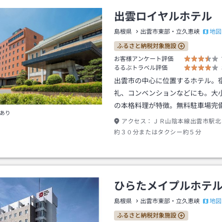
出雲ロイヤルホテル
地図
島根県
出雲市東部・立久恵峡
ふるさと納税対象施設
お客様アンケート評価
るるぶトラベル評価
出雲市の中心に位置するホテル。
礼、コンベンションなどにも。大
の本格料理が特徴。無料駐車場完
あり
アクセス：
ＪＲ山陰本線出雲市駅北
約３０分またはタクシー約５分
ひらたメイプルホテ
地図
島根県
出雲市東部・立久恵峡
ふるさと納税対象施設