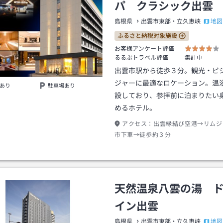
パ クラシック出雲
地図
島根県
出雲市東部・立久恵峡
ふるさと納税対象施設
お客様アンケート評価
るるぶトラベル評価
集計中
出雲市駅から徒歩３分。観光・ビ
ジャーに最適なロケーション。温
あり
駐車場あり
設しており、参拝前に泊まりたい
めるホテル。
アクセス：
出雲縁結び空港→リムジ
市下車→徒歩約３分
天然温泉八雲の湯 
イン出雲
地図
島根県
出雲市東部・立久恵峡