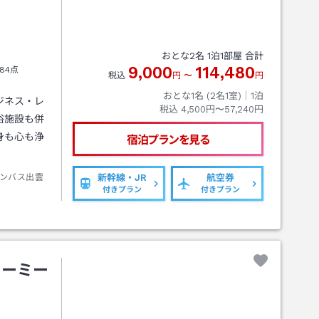
おとな
2
名
1
泊
1
部屋 合計
9,000
114,480
84点
税込
円
〜
円
おとな1名 (
2
名1室)｜
1
泊
ジネス・レ
税込
4,500円〜57,240円
浴施設も併
身も心も浄
宿泊プランを見る
ンバス出雲
新幹線・JR
航空券
付きプラン
付きプラン
ドーミー