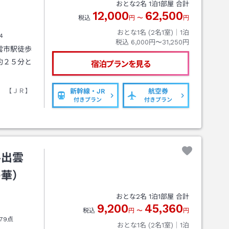
おとな
2
名
1
泊
1
部屋 合計
12,000
62,500
税込
円
〜
円
おとな1名 (
2
名1室)｜
1
泊
4
税込
6,000円〜31,250円
雲市駅徒歩
約２５分と
宿泊プランを見る
 【ＪＲ】
新幹線・JR
航空券
付きプラン
付きプラン
ル出雲
の華）
おとな
2
名
1
泊
1
部屋 合計
9,200
45,360
税込
円
〜
円
79点
おとな1名 (
2
名1室)｜
1
泊