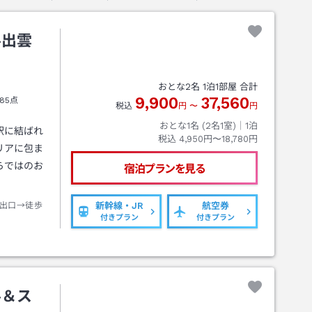
ル出雲
おとな
2
名
1
泊
1
部屋 合計
9,900
37,560
85点
税込
円
〜
円
おとな1名 (
2
名1室)｜
1
泊
駅に結ばれ
税込
4,950円〜18,780円
リアに包ま
らではのお
宿泊プランを見る
出口→徒歩
新幹線・JR
航空券
付きプラン
付きプラン
ル＆ス