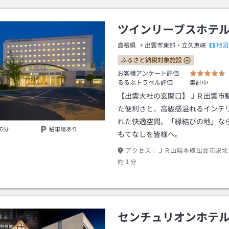
ツインリーブスホテ
地図
島根県
出雲市東部・立久恵峡
ふるさと納税対象施設
お客様アンケート評価
るるぶトラベル評価
集計中
【出雲大社の玄関口】ＪＲ出雲市
た便利さと、高級感溢れるインテ
れた快適空間。「縁結びの地」な
5分
駐車場あり
もてなしを皆様へ。
アクセス：
ＪＲ山陰本線出雲市駅北
約１分
センチュリオンホテ