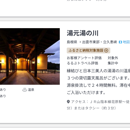
湯元湯の川
地図
島根県
出雲市東部・立久恵峡
ふるさと納税対象施設
お客様アンケート評価
対象外
るるぶトラベル評価
集計中
縁結びと日本三美人の湯湯の川温
３つの貸切露天風呂がございます
源泉掛流しで２４時間無料。滞在
あり
温泉
ご入浴いただけます。
あり
アクセス：
ＪＲ山陰本線荘原駅～徒
分）またはタクシー（約３分）