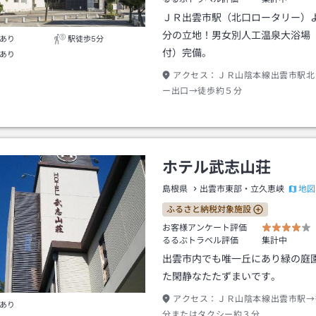
ＪＲ出雲市駅（北口ロータリー）
分の立地！男女別人工温泉大浴場
あり
駅徒歩5分
付）完備。
あり
アクセス：
ＪＲ山陰本線出雲市駅北
ー出口→徒歩約５分
ホテル武志山荘
地図
島根県
出雲市東部・立久恵峡
ふるさと納税対象施設
お客様アンケート評価
るるぶトラベル評価
集計中
出雲市内でも唯一丘にあり緑の庭
た閑静なたたずまいです。
アクセス：
ＪＲ山陰本線出雲市駅→
あり
分またはタクシー約３分