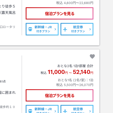
税込
4,600円〜22,680円
より徒歩５
（露天風呂
宿泊プランを見る
口ロータリ
新幹線・JR
航空券
付きプラン
付きプラン
おとな
2
名
1
泊
1
部屋 合計
11,000
52,140
税込
円
〜
円
おとな1名 (
2
名1室)｜
1
泊
81点
税込
5,500円〜26,070円
園に囲まれ
宿泊プランを見る
徒歩約１０
新幹線・JR
航空券