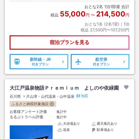
０分山中温泉下車→徒歩約１０分
おとな
2
名
1
泊
1
部屋 合計
55,000
214,500
税込
円
〜
円
おとな1名 (
2
名1室)｜
1
泊
税込
27,500円〜107,250円
宿泊プランを見る
新幹線・JR
航空券
付きプラン
付きプラン
大江戸温泉物語Ｐｒｅｍｉｕｍ よしのや依緑園
地図
石川県
片山津・山代温泉・山中温泉
ふるさと納税対象施設
お客様アンケート評価
集計中
るるぶトラベル評価
集計中
大浴場あり
露天風呂あり
温泉
駐車場あり