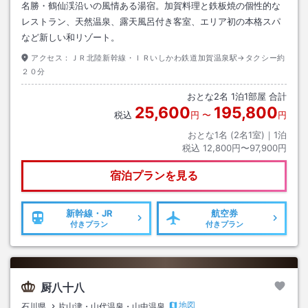
名勝・鶴仙渓沿いの風情ある湯宿。加賀料理と鉄板焼の個性的な
レストラン、天然温泉、露天風呂付き客室、エリア初の本格スパ
など新しい和リゾート。
アクセス：
ＪＲ北陸新幹線・ＩＲいしかわ鉄道加賀温泉駅→タクシー約
２０分
おとな
2
名
1
泊
1
部屋 合計
25,600
195,800
税込
円
〜
円
おとな1名 (
2
名1室)｜
1
泊
税込
12,800円〜97,900円
宿泊プランを見る
新幹線・JR
航空券
付きプラン
付きプラン
厨八十八
地図
石川県
片山津・山代温泉・山中温泉