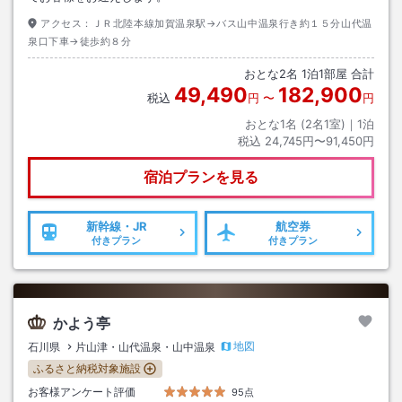
アクセス：
ＪＲ北陸本線加賀温泉駅→バス山中温泉行き約１５分山代温
泉口下車→徒歩約８分
おとな
2
名
1
泊
1
部屋 合計
49,490
182,900
税込
円
〜
円
おとな1名 (
2
名1室)｜
1
泊
税込
24,745円〜91,450円
宿泊プランを見る
新幹線・JR
航空券
付きプラン
付きプラン
かよう亭
地図
石川県
片山津・山代温泉・山中温泉
ふるさと納税対象施設
お客様アンケート評価
95点