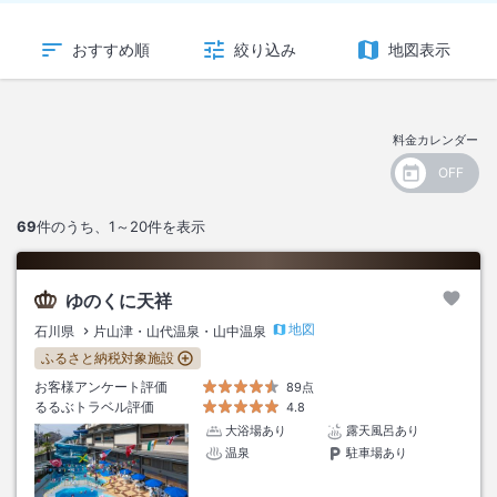
おすすめ順
絞り込み
地図表示
料金カレンダー
69
件のうち、
1～20
件を表示
ゆのくに天祥
地図
石川県
片山津・山代温泉・山中温泉
ふるさと納税対象施設
お客様アンケート評価
89点
るるぶトラベル評価
4.8
大浴場あり
露天風呂あり
温泉
駐車場あり