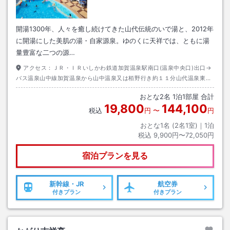
開湯1300年、人々を癒し続けてきた山代伝統のいで湯と、2012年
に開湯にした美肌の湯・自家源泉。ゆのくに天祥では、ともに湯
量豊富な二つの源…
アクセス：
ＪＲ・ＩＲいしかわ鉄道加賀温泉駅南口(温泉中央口)出口→
バス温泉山中線加賀温泉から山中温泉又は栢野行き約１１分山代温泉東口
下車→徒歩約１分
おとな
2
名
1
泊
1
部屋 合計
19,800
144,100
税込
円
〜
円
おとな1名 (
2
名1室)｜
1
泊
税込
9,900円〜72,050円
宿泊プランを見る
新幹線・JR
航空券
付きプラン
付きプラン