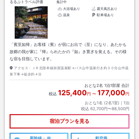
るるぶトラベル評価
集計中
大浴場あり
露天風呂あり
温泉
駐車場あり
「賓至如帰」お客様（賓）が宿にお出で（至）になり、あたかも
故郷の我が家に『帰』られたかの『如』き寛ぎを覚える。その様
な宿を目指しています。
アクセス：
ＪＲ北陸本線加賀温泉駅→バス山中温泉行き約３０分山中温
泉下車→徒歩約４分
おとな
2
名
1
泊
1
部屋 合計
125,400
177,000
税込
円
〜
円
おとな1名 (
2
名1室)｜
1
泊
税込
62,700円〜88,500円
宿泊プランを見る
新幹線・JR
航空券