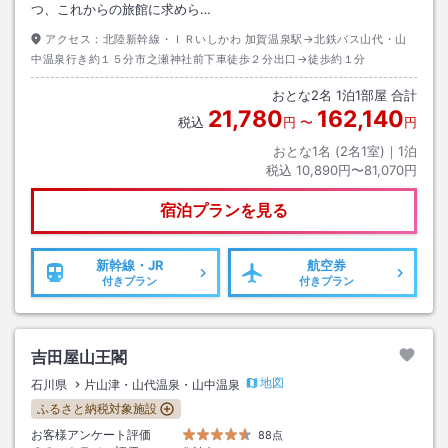
つ、これからの旅館に求めら…
アクセス：
北陸新幹線・ＩＲいしかわ 加賀温泉駅→北鉄バス山代・山
中温泉行き約１５分市之瀬神社前下車徒歩２分出口→徒歩約１分
おとな
2
名
1
泊
1
部屋 合計
21,780
162,140
税込
円
〜
円
おとな1名 (
2
名1室)｜
1
泊
税込
10,890円〜81,070円
宿泊プランを見る
新幹線・JR
航空券
付きプラン
付きプラン
吉田屋山王閣
地図
石川県
片山津・山代温泉・山中温泉
ふるさと納税対象施設
お客様アンケート評価
88点