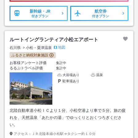
新幹線・JR
航空券
付きプラン
付きプラン
ルートイングランティア小松エアポート
地図
石川県
小松・粟津温泉
ふるさと納税対象施設
お客様アンケート評価
集計中
るるぶトラベル評価
集計中
大浴場あり
温泉
駐車場あり
北陸自動車道小松ＩＣより１分、小松空港より車で５分。旅の疲
れを、天然温泉「あたかの湯」でゆっくりとおくつろぎくださ
い。
アクセス：
ＪＲ北陸本線小松駅→タクシー約１０分