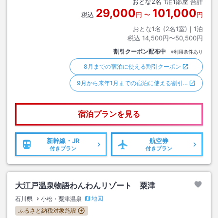
おとな
2
名
1
泊
1
部屋 合計
29,000
101,000
税込
円
〜
円
おとな1名 (
2
名1室)｜
1
泊
税込
14,500円〜50,500円
割引クーポン配布中
※利用条件あり
8月までの宿泊に使える割引クーポン
9月から来年1月までの宿泊に使える割引…
宿泊プランを見る
新幹線・JR
航空券
付きプラン
付きプラン
大江戸温泉物語わんわんリゾート 粟津
地図
石川県
小松・粟津温泉
ふるさと納税対象施設