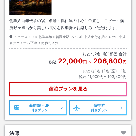
創業八百年伝承の宿。名勝・鶴仙渓の中心に位置し、ロビー・渓
流野天風呂から美しい眺めを四季折々お楽しみいただけます。
アクセス：
ＪＲ北陸本線加賀温泉駅→バス山中温泉行き約３０分山中温
泉ターミナル下車→徒歩約５分
おとな
2
名
1
泊
1
部屋 合計
22,000
206,800
税込
円
〜
円
おとな1名 (
2
名1室)｜
1
泊
税込
11,000円〜103,400円
宿泊プランを見る
新幹線・JR
航空券
付きプラン
付きプラン
法師