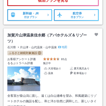
宿泊プランを見る
新幹線・JR
航空券
付きプラン
付きプラン
加賀片山津温泉佳水郷（アパホテルズ＆リゾー
ツ）
地図
石川県
片山津・山代温泉・山中温泉
ふるさと納税対象施設
お客様アンケート評価
85点
るるぶトラベル評価
集計中
大浴場あり
露天風呂あり
温泉
駐車場あり
全客室が柴山潟に面し、遠くは白山連峰を望み、和風建築にリゾ
ートホテルの施設を配し、和と洋が自然に調和した、新しいタイ