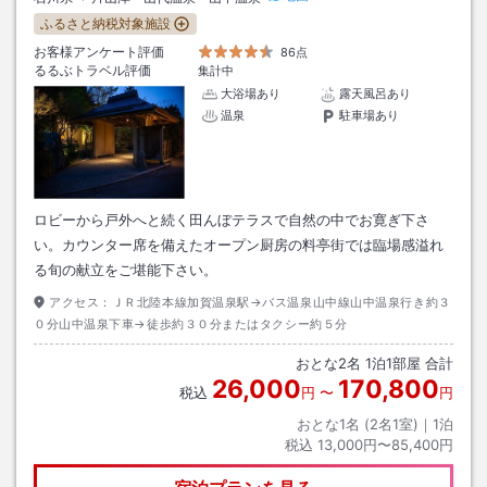
ふるさと納税対象施設
お客様アンケート評価
86点
るるぶトラベル評価
集計中
大浴場あり
露天風呂あり
温泉
駐車場あり
ロビーから戸外へと続く田んぼテラスで自然の中でお寛ぎ下さ
い。カウンター席を備えたオープン厨房の料亭街では臨場感溢れ
る旬の献立をご堪能下さい。
アクセス：
ＪＲ北陸本線加賀温泉駅→バス温泉山中線山中温泉行き約３
０分山中温泉下車→徒歩約３０分またはタクシー約５分
おとな
2
名
1
泊
1
部屋 合計
26,000
170,800
税込
円
〜
円
おとな1名 (
2
名1室)｜
1
泊
税込
13,000円〜85,400円