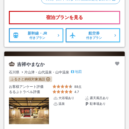
宿泊プランを見る
新幹線・JR
航空券
付きプラン
付きプラン
吉祥やまなか
地図
石川県
片山津・山代温泉・山中温泉
ふるさと納税対象施設
お客様アンケート評価
88点
るるぶトラベル評価
4.7
大浴場あり
露天風呂あり
温泉
駐車場あり