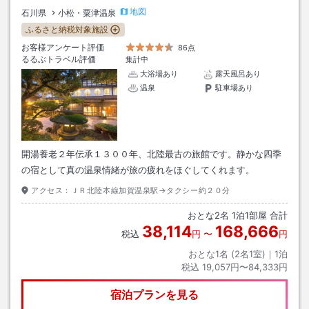
地図
石川県
小松・粟津温泉
ふるさと納税対象施設
お客様アンケート評価
86点
るるぶトラベル評価
集計中
大浴場あり
露天風呂あり
温泉
駐車場あり
開湯養老２年伝承１３００年、北陸最古の旅館です。静かな四季
の宿として真の温泉情緒が旅の疲れをほぐしてくれます。
アクセス：
ＪＲ北陸本線加賀温泉駅→タクシー約２０分
おとな
2
名
1
泊
1
部屋 合計
38,114
168,666
税込
円
〜
円
おとな1名 (
2
名1室)｜
1
泊
税込
19,057円〜84,333円
宿泊プランを見る