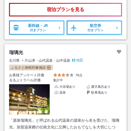
宿泊プランを見る
新幹線・JR
航空券
付きプラン
付きプラン
瑠璃光
地図
石川県
片山津・山代温泉・山中温泉
ふるさと納税対象施設
お客様アンケート評価
78点
るるぶトラベル評価
集計中
大浴場あり
露天風呂あり
温泉
駐車場あり
「源泉瑠璃光」と呼ばれる山代温泉の源泉から名を受けた、瑠璃
光。加賀温泉郷の伝統文化に立脚したおもてなしを大切にしつ