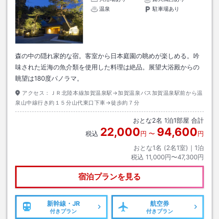
温泉
駐車場あり
森の中の隠れ家的な宿。客室から日本庭園の眺めが楽しめる。吟
味された近海の魚介類を使用した料理は絶品。展望大浴殿からの
眺望は180度パノラマ。
アクセス：
ＪＲ北陸本線加賀温泉駅→加賀温泉バス加賀温泉駅前から温
泉山中線行き約１５分山代東口下車→徒歩約７分
おとな
2
名
1
泊
1
部屋 合計
22,000
94,600
税込
円
〜
円
おとな1名 (
2
名1室)｜
1
泊
税込
11,000円〜47,300円
宿泊プランを見る
新幹線・JR
航空券
付きプラン
付きプラン