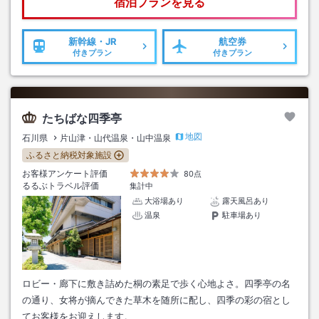
宿泊プランを見る
新幹線・JR
航空券
付きプラン
付きプラン
たちばな四季亭
地図
石川県
片山津・山代温泉・山中温泉
ふるさと納税対象施設
お客様アンケート評価
80点
るるぶトラベル評価
集計中
大浴場あり
露天風呂あり
温泉
駐車場あり
ロビー・廊下に敷き詰めた桐の素足で歩く心地よさ。四季亭の名
の通り、女将が摘んできた草木を随所に配し、四季の彩の宿とし
てお客様をお迎えします。