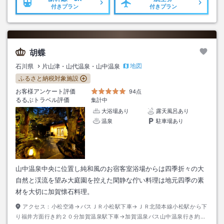
付きプラン
付きプラン
胡蝶
地図
石川県
片山津・山代温泉・山中温泉
ふるさと納税対象施設
お客様アンケート評価
94点
るるぶトラベル評価
集計中
大浴場あり
露天風呂あり
温泉
駐車場あり
山中温泉中央に位置し純和風のお宿客室浴場からは四季折々の大
自然と渓流を望み大庭園を控えた閑静な佇い料理は地元四季の素
材を大切に加賀懐石料理。
アクセス：
小松空港→バスＪＲ小松駅下車→ＪＲ北陸本線小松駅から下
り福井方面行き約２０分加賀温泉駅下車→加賀温泉バス山中温泉行き約３