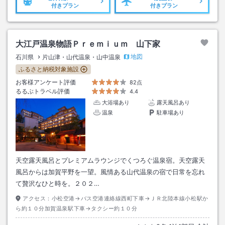
付きプラン
付きプラン
大江戸温泉物語Ｐｒｅｍｉｕｍ 山下家
地図
石川県
片山津・山代温泉・山中温泉
ふるさと納税対象施設
お客様アンケート評価
82点
るるぶトラベル評価
4.4
大浴場あり
露天風呂あり
温泉
駐車場あり
天空露天風呂とプレミアムラウンジでくつろぐ温泉宿。天空露天
風呂からは加賀平野を一望。風情ある山代温泉の宿で日常を忘れ
て贅沢なひと時を。２０２…
アクセス：
小松空港→バス空港連絡線西町下車→ＪＲ北陸本線小松駅か
ら約１０分加賀温泉駅下車→タクシー約１０分