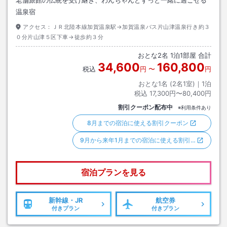
老舗旅館の伝統を受け継ぎ、わんちゃんとずっと一緒に過ごせる
温泉宿
アクセス：
ＪＲ北陸本線加賀温泉駅→加賀温泉バス片山津温泉行き約３
０分片山津５区下車→徒歩約３分
おとな
2
名
1
泊
1
部屋 合計
34,600
160,800
税込
円
〜
円
おとな1名 (
2
名1室)｜
1
泊
税込
17,300円〜80,400円
割引クーポン配布中
※利用条件あり
8月までの宿泊に使える割引クーポン
9月から来年1月までの宿泊に使える割引…
宿泊プランを見る
新幹線・JR
航空券
付きプラン
付きプラン