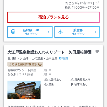
おとな1名 (
2
名1室)｜
1
泊
税込
11,000円〜67,100円
宿泊プランを見る
新幹線・JR
航空券
付きプラン
付きプラン
大江戸温泉物語わんわんリゾート 矢田屋松濤園
地図
石川県
片山津・山代温泉・山中温泉
ふるさと納税対象施設
お客様アンケート評価
集計中
るるぶトラベル評価
集計中
大浴場あり
露天風呂あり
温泉
駐車場あり