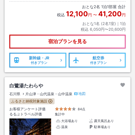
おとな
2
名
1
泊
1
部屋 合計
12,100
41,200
税込
円
〜
円
おとな1名 (
2
名1室)｜
1
泊
税込
6,050円〜20,600円
宿泊プランを見る
新幹線・JR
航空券
付きプラン
付きプラン
白鷺湯たわらや
地図
石川県
片山津・山代温泉・山中温泉
ふるさと納税対象施設
お客様アンケート評価
84点
るるぶトラベル評価
集計中
大浴場あり
露天風呂あり
温泉
駐車場あり