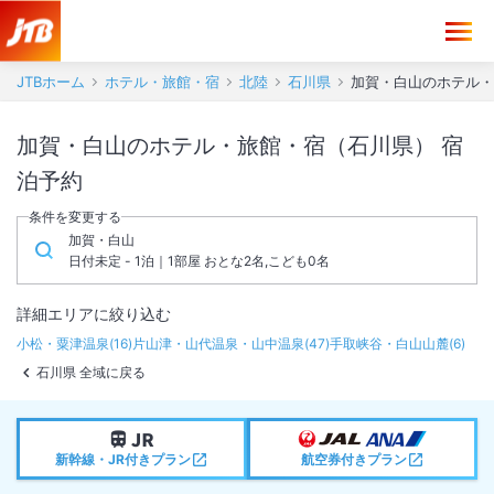
JTBホーム
ホテル・旅館・宿
北陸
石川県
加賀・白山のホテル・
加賀・白山のホテル・旅館・宿（石川県） 宿
泊予約
条件を変更する
加賀・白山
日付未定 - 1泊｜1部屋 おとな2名,こども0名
詳細エリアに絞り込む
小松・粟津温泉
(
16
)
片山津・山代温泉・山中温泉
(
47
)
手取峡谷・白山山麓
(
6
)
石川県 全域に戻る
新幹線・JR付きプラン
航空券付きプラン