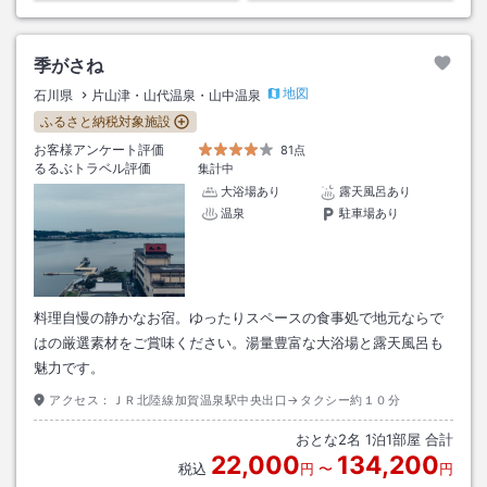
季がさね
地図
石川県
片山津・山代温泉・山中温泉
ふるさと納税対象施設
お客様アンケート評価
81点
るるぶトラベル評価
集計中
大浴場あり
露天風呂あり
温泉
駐車場あり
料理自慢の静かなお宿。ゆったりスペースの食事処で地元ならで
はの厳選素材をご賞味ください。湯量豊富な大浴場と露天風呂も
魅力です。
アクセス：
ＪＲ北陸線加賀温泉駅中央出口→タクシー約１０分
おとな
2
名
1
泊
1
部屋 合計
22,000
134,200
税込
円
〜
円