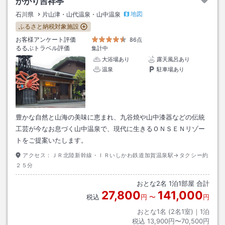
かがり吉祥亭
地図
石川県
片山津・山代温泉・山中温泉
ふるさと納税対象施設
お客様アンケート評価
86点
るるぶトラベル評価
集計中
大浴場あり
露天風呂あり
温泉
駐車場あり
豊かな自然と山海の美味に恵まれ、九谷焼や山中漆器などの伝統
工芸が今なお息づく山中温泉で、現代に生きるＯＮＳＥＮリゾー
トをご提案いたします。
アクセス：
ＪＲ北陸新幹線・ＩＲいしかわ鉄道加賀温泉駅→タクシー約
２５分
おとな
2
名
1
泊
1
部屋 合計
27,800
141,000
税込
円
〜
円
おとな1名 (
2
名1室)｜
1
泊
税込
13,900円〜70,500円