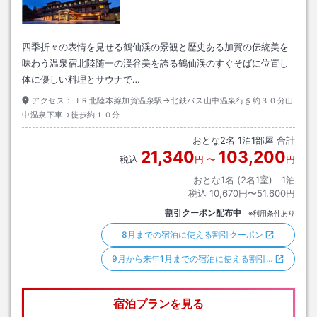
四季折々の表情を見せる鶴仙渓の景観と歴史ある加賀の伝統美を
味わう温泉宿北陸随一の渓谷美を誇る鶴仙渓のすぐそばに位置し
体に優しい料理とサウナで…
アクセス：
ＪＲ北陸本線加賀温泉駅→北鉄バス山中温泉行き約３０分山
中温泉下車→徒歩約１０分
おとな
2
名
1
泊
1
部屋 合計
21,340
103,200
税込
円
〜
円
おとな1名 (
2
名1室)｜
1
泊
税込
10,670円〜51,600円
割引クーポン配布中
※利用条件あり
8月までの宿泊に使える割引クーポン
9月から来年1月までの宿泊に使える割引…
宿泊プランを見る