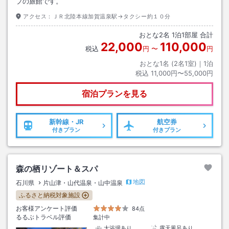
プの旅館です。
アクセス：
ＪＲ北陸本線加賀温泉駅→タクシー約１０分
おとな
2
名
1
泊
1
部屋 合計
22,000
110,000
税込
円
〜
円
おとな1名 (
2
名1室)｜
1
泊
税込
11,000円〜55,000円
宿泊プランを見る
新幹線・JR
航空券
付きプラン
付きプラン
森の栖リゾート＆スパ
地図
石川県
片山津・山代温泉・山中温泉
ふるさと納税対象施設
お客様アンケート評価
84点
るるぶトラベル評価
集計中
大浴場あり
露天風呂あり