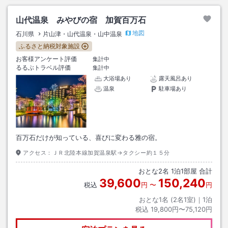
山代温泉 みやびの宿 加賀百万石
地図
石川県
片山津・山代温泉・山中温泉
ふるさと納税対象施設
お客様アンケート評価
集計中
るるぶトラベル評価
集計中
大浴場あり
露天風呂あり
温泉
駐車場あり
百万石だけが知っている、喜びに変わる雅の宿。
アクセス：
ＪＲ北陸本線加賀温泉駅→タクシー約１５分
おとな
2
名
1
泊
1
部屋 合計
39,600
150,240
税込
円
〜
円
おとな1名 (
2
名1室)｜
1
泊
税込
19,800円〜75,120円