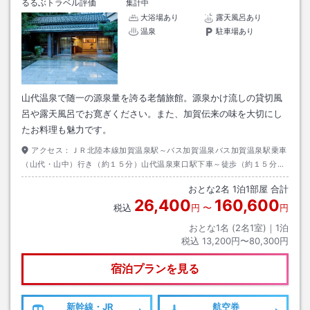
るるぶトラベル評価
集計中
大浴場あり
露天風呂あり
温泉
駐車場あり
山代温泉で随一の源泉量を誇る老舗旅館。源泉かけ流しの貸切風
呂や露天風呂でお寛ぎください。また、加賀伝来の味を大切にし
たお料理も魅力です。
アクセス：
ＪＲ北陸本線加賀温泉駅～バス加賀温泉バス加賀温泉駅乗車
（山代・山中）行き（約１５分）山代温泉東口駅下車～徒歩（約１５分）
またはタクシー（約３分）
おとな
2
名
1
泊
1
部屋 合計
26,400
160,600
税込
円
〜
円
おとな1名 (
2
名1室)｜
1
泊
税込
13,200円〜80,300円
宿泊プランを見る
新幹線・JR
航空券