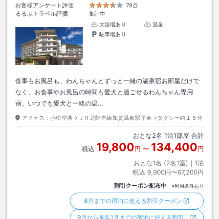
お客様アンケート評価
78点
るるぶトラベル評価
集計中
大浴場あり
温泉
駐車場あり
食事もお風呂も、わんちゃんとずっと一緒の温泉宿お部屋だけで
なく、お食事やお風呂の時間も愛犬と過ごせるわんちゃん専用
宿。いつでも愛犬と一緒の温…
アクセス：
小松空港→ＪＲ北陸本線加賀温泉駅下車→タクシー約１５分
おとな
2
名
1
泊
1
部屋 合計
19,800
134,400
税込
円
〜
円
おとな1名 (
2
名1室)｜
1
泊
税込
9,900円〜67,200円
割引クーポン配布中
※利用条件あり
8月までの宿泊に使える割引クーポン
9月から来年1月までの宿泊に使える割引…